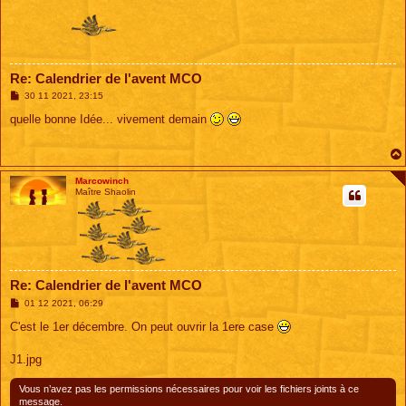
Re: Calendrier de l'avent MCO
M
30 11 2021, 23:15
e
s
quelle bonne Idée... vivement demain
s
a
g
e
Marcowinch
Maître Shaolin
Re: Calendrier de l'avent MCO
M
01 12 2021, 06:29
e
s
C'est le 1er décembre. On peut ouvrir la 1ere case
s
a
g
J1.jpg
e
Vous n’avez pas les permissions nécessaires pour voir les fichiers joints à ce
message.