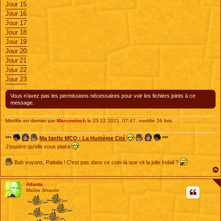
Jour 15
Jour 16
Jour 17
Jour 18
Jour 19
Jour 20
Jour 21
Jour 22
Jour 23
Vous n’avez pas les permissions nécessaires pour voir les fichiers joints à ce
message.
Modifié en dernier par
Marcowinch
le 23 12 2021, 07:47, modifié 26 fois.
***
Ma fanfic MCO : La Huitième Cité
***
J'espère qu'elle vous plaira
Bah voyons, Pattala ! C'est pas dans ce coin-là que vit la jolie Indali ?
Atlanta
Maître Shaolin