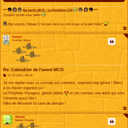
***
Ma fanfic MCO : La Huitième Cité
***
J'espère qu'elle vous plaira
Bah voyons, Pattala ! C'est pas dans ce coin-là que vit la jolie Indali ?
Solana
Guerrier Maya
Re: Calendrier de l'avent MCO
M
01 12 2021, 06:50
e
s
Je me répète mais ce concept est vraiment, vraiment trop génial ! Merci
s
à toi d'avoir organisé ça !
a
g
Le Prophète Voyageur, génial j'adore
et j'en connais une autre qui sera
e
contente aussi hihi !
Hâte de découvrir la case de demain !
Atlanta
Maître Shaolin