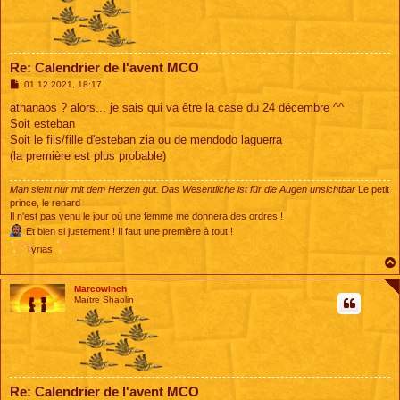
Re: Calendrier de l'avent MCO
M
01 12 2021, 18:17
e
s
athanaos ? alors... je sais qui va être la case du 24 décembre ^^
s
Soit esteban
a
g
Soit le fils/fille d'esteban zia ou de mendodo laguerra
e
(la première est plus probable)
Man sieht nur mit dem Herzen gut. Das Wesentliche ist für die Augen unsichtbar
Le petit
prince, le renard
Il n'est pas venu le jour où une femme me donnera des ordres !
Et bien si justement ! Il faut une première à tout !
Tyrias
Marcowinch
Maître Shaolin
Re: Calendrier de l'avent MCO