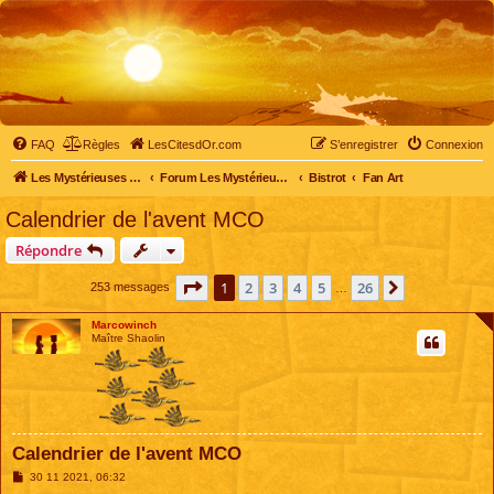
FAQ
Règles
LesCitesdOr.com
S’enregistrer
Connexion
Les Mystérieuses Cités d'Or - LesCitesdOr.com
Forum Les Mystérieuses Cités d'Or
Bistrot
Fan Art
Calendrier de l'avent MCO
Répondre
Page
1
sur
26
1
2
3
4
5
26
Suivante
253 messages
…
Marcowinch
Maître Shaolin
Calendrier de l'avent MCO
M
30 11 2021, 06:32
e