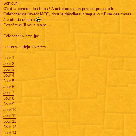
s
Bonjour,
s
C'est la période des fêtes ! A cette occasion je vous propose le
a
g
Calendrier de l'avent MCO, dont je dévoilerai chaque jour l'une des cases,
e
à partir de demain
J'espère qu'il vous plaira...
Calendrier vierge.jpg
Les cases déjà révélées :
Jour 1
Jour 2
Jour 3
Jour 4
Jour 5
Jour 6
Jour 7
Jour 8
Jour 9
Jour 10
Jour 11
Jour 12
Jour 13
Jour 14