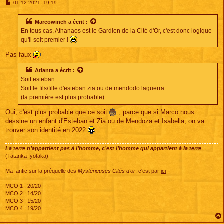
M
01 12 2021, 19:19
e
s
s
Marcowinch
a écrit :
a
En tous cas, Athanaos est le Gardien de la Cité d'Or, c'est donc logique
g
e
qu'il soit premier !
Pas faux
Atlanta
a écrit :
Soit esteban
Soit le fils/fille d'esteban zia ou de mendodo laguerra
(la première est plus probable)
Oui, c'est plus probable que ce soit
, parce que si Marco nous
dessine un enfant d'Esteban et Zia ou de Mendoza et Isabella, on va
trouver son identité en 2022
La terre n’appartient pas à l’homme, c’est l’homme qui appartient à la terre
(Tatanka Iyotaka)
Ma fanfic sur la préquelle des
Mystérieuses Cités d'or
, c'est par
ici
MCO 1 : 20/20
MCO 2 : 14/20
MCO 3 : 15/20
MCO 4 : 19/20