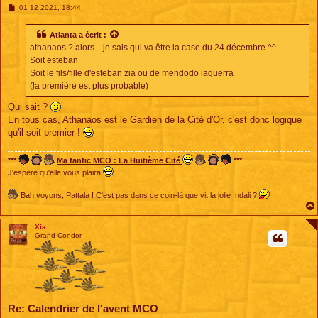
M
01 12 2021, 18:44
e
s
s
Atlanta
a écrit :
a
athanaos ? alors... je sais qui va être la case du 24 décembre ^^
g
e
Soit esteban
Soit le fils/fille d'esteban zia ou de mendodo laguerra
(la première est plus probable)
Qui sait ?
En tous cas, Athanaos est le Gardien de la Cité d'Or, c'est donc logique
qu'il soit premier !
***
Ma fanfic MCO : La Huitième Cité
***
J'espère qu'elle vous plaira
Bah voyons, Pattala ! C'est pas dans ce coin-là que vit la jolie Indali ?
Xia
Grand Condor
Re: Calendrier de l'avent MCO