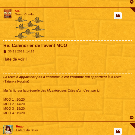
g
e
Xia
Grand Condor
Re: Calendrier de l'avent MCO
M
30 11 2021, 14:39
e
s
Hâte de voir !
s
a
g
e
La terre n’appartient pas à l’homme, c’est l’homme qui appartient à la terre
(Tatanka Iyotaka)
Ma fanfic sur la préquelle des
Mystérieuses Cités d'or
, c'est par
ici
MCO 1 : 20/20
MCO 2 : 14/20
MCO 3 : 15/20
MCO 4 : 19/20
Hugo
Enfant du Soleil