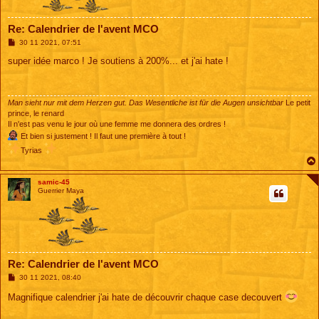
Re: Calendrier de l'avent MCO
M
30 11 2021, 07:51
e
s
super idée marco ! Je soutiens à 200%... et j'ai hate !
s
a
g
e
Man sieht nur mit dem Herzen gut. Das Wesentliche ist für die Augen unsichtbar
Le petit
prince, le renard
Il n'est pas venu le jour où une femme me donnera des ordres !
Et bien si justement ! Il faut une première à tout !
Tyrias
samic-45
Guerrier Maya
Re: Calendrier de l'avent MCO
M
30 11 2021, 08:40
e
s
Magnifique calendrier j'ai hate de découvrir chaque case decouvert
s
a