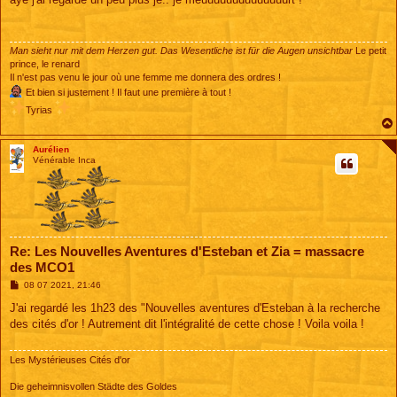
s
a
g
e
Man sieht nur mit dem Herzen gut. Das Wesentliche ist für die Augen unsichtbar
Le petit
prince, le renard
Il n'est pas venu le jour où une femme me donnera des ordres !
Et bien si justement ! Il faut une première à tout !
Tyrias
Aurélien
Vénérable Inca
Re: Les Nouvelles Aventures d'Esteban et Zia = massacre
des MCO1
M
08 07 2021, 21:46
e
s
J'ai regardé les 1h23 des "Nouvelles aventures d'Esteban à la recherche
s
des cités d'or ! Autrement dit l'intégralité de cette chose ! Voila voila !
a
g
e
Les Mystérieuses Cités d'or
Die geheimnisvollen Städte des Goldes