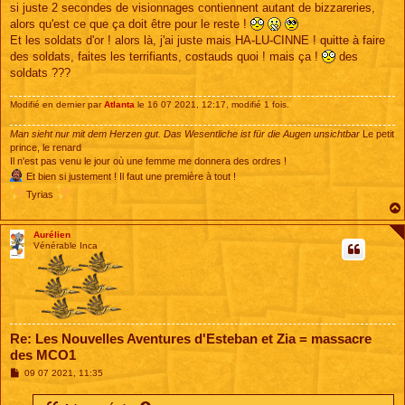
si juste 2 secondes de visionnages contiennent autant de bizzareries,
alors qu'est ce que ça doit être pour le reste !
Et les soldats d'or ! alors là, j'ai juste mais HA-LU-CINNE ! quitte à faire
des soldats, faites les terrifiants, costauds quoi ! mais ça !
des
soldats ???
Modifié en dernier par
Atlanta
le 16 07 2021, 12:17, modifié 1 fois.
Man sieht nur mit dem Herzen gut. Das Wesentliche ist für die Augen unsichtbar
Le petit
prince, le renard
Il n'est pas venu le jour où une femme me donnera des ordres !
Et bien si justement ! Il faut une première à tout !
Tyrias
Aurélien
Vénérable Inca
Re: Les Nouvelles Aventures d'Esteban et Zia = massacre
des MCO1
M
09 07 2021, 11:35
e
s
s