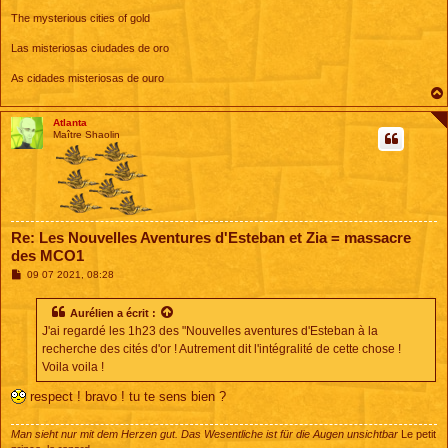
The mysterious cities of gold
Las misteriosas ciudades de oro
As cidades misteriosas de ouro
Atlanta
Maître Shaolin
Re: Les Nouvelles Aventures d'Esteban et Zia = massacre
des MCO1
M
09 07 2021, 08:28
e
s
s
Aurélien
a écrit :
a
J'ai regardé les 1h23 des "Nouvelles aventures d'Esteban à la
g
e
recherche des cités d'or ! Autrement dit l'intégralité de cette chose !
Voila voila !
respect ! bravo ! tu te sens bien ?
Man sieht nur mit dem Herzen gut. Das Wesentliche ist für die Augen unsichtbar
Le petit