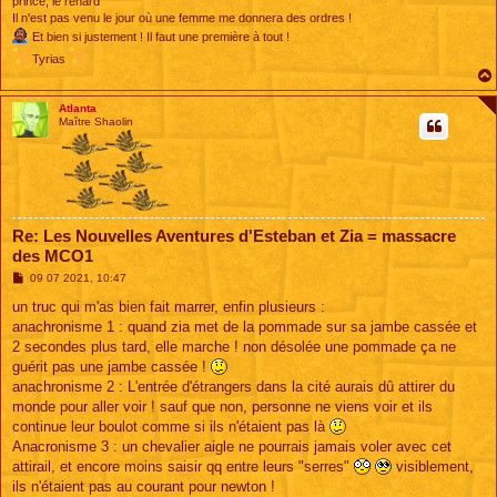
prince, le renard
Il n'est pas venu le jour où une femme me donnera des ordres !
Et bien si justement ! Il faut une première à tout !
Tyrias
Atlanta
Maître Shaolin
Re: Les Nouvelles Aventures d'Esteban et Zia = massacre
des MCO1
M
09 07 2021, 10:47
e
s
un truc qui m'as bien fait marrer, enfin plusieurs :
s
anachronisme 1 : quand zia met de la pommade sur sa jambe cassée et
a
g
2 secondes plus tard, elle marche ! non désolée une pommade ça ne
e
guérit pas une jambe cassée !
anachronisme 2 : L'entrée d'étrangers dans la cité aurais dû attirer du
monde pour aller voir ! sauf que non, personne ne viens voir et ils
continue leur boulot comme si ils n'étaient pas là
Anacronisme 3 : un chevalier aigle ne pourrais jamais voler avec cet
attirail, et encore moins saisir qq entre leurs "serres"
visiblement,
ils n'étaient pas au courant pour newton !