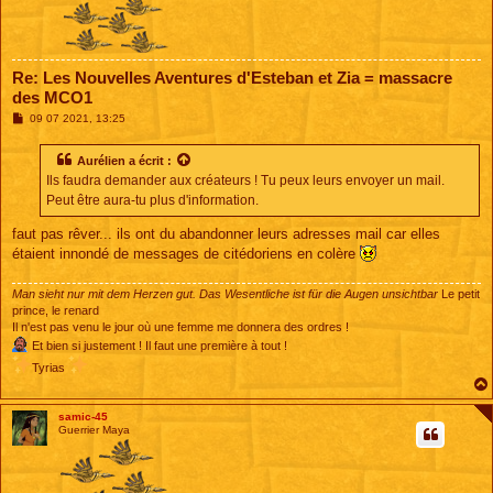
Re: Les Nouvelles Aventures d'Esteban et Zia = massacre
des MCO1
M
09 07 2021, 13:25
e
s
s
Aurélien
a écrit :
a
Ils faudra demander aux créateurs ! Tu peux leurs envoyer un mail.
g
e
Peut être aura-tu plus d'information.
faut pas rêver... ils ont du abandonner leurs adresses mail car elles
étaient innondé de messages de citédoriens en colère
Man sieht nur mit dem Herzen gut. Das Wesentliche ist für die Augen unsichtbar
Le petit
prince, le renard
Il n'est pas venu le jour où une femme me donnera des ordres !
Et bien si justement ! Il faut une première à tout !
Tyrias
samic-45
Guerrier Maya