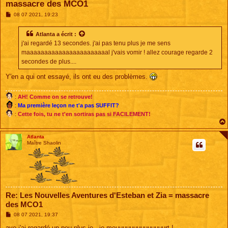
massacre des MCO1
M
08 07 2021, 19:23
e
s
s
Atlanta
a écrit :
a
j'ai regardé 13 secondes. j'ai pas tenu plus je me sens
g
e
maaaaaaaaaaaaaaaaaaaaaaal j'vais vomir ! allez courage regarde 2
secondes de plus....
Y'en a qui ont essayé, ils ont eu des problèmes.
:
AH! Comme on se retrouve!
:
Ma première leçon ne t'a pas SUFFIT?
:
Cette fois, tu ne t'en sortiras pas si FACILEMENT!
Atlanta
Maître Shaolin
Re: Les Nouvelles Aventures d'Esteban et Zia = massacre
des MCO1
M
08 07 2021, 19:37
e
s
aye j'ai regardé un peu plus je.. je meuuuuuuuuuuuuuurt !