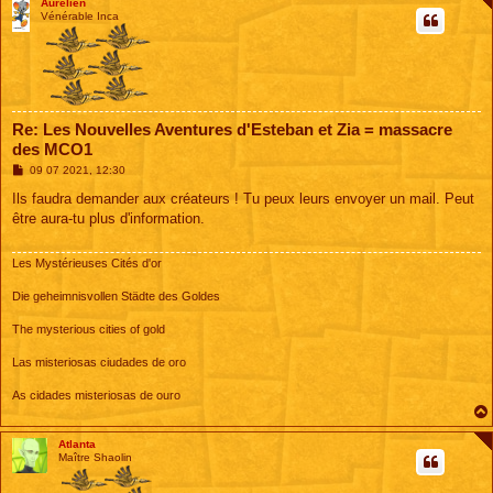
Aurélien
Vénérable Inca
Re: Les Nouvelles Aventures d'Esteban et Zia = massacre
des MCO1
M
09 07 2021, 12:30
e
s
Ils faudra demander aux créateurs ! Tu peux leurs envoyer un mail. Peut
s
être aura-tu plus d'information.
a
g
e
Les Mystérieuses Cités d'or
Die geheimnisvollen Städte des Goldes
The mysterious cities of gold
Las misteriosas ciudades de oro
As cidades misteriosas de ouro
Atlanta
Maître Shaolin