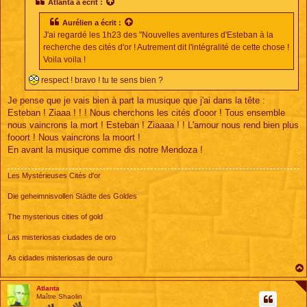
Atlanta
a écrit :
a
g
Aurélien
a écrit :
e
J'ai regardé les 1h23 des "Nouvelles aventures d'Esteban à la
recherche des cités d'or ! Autrement dit l'intégralité de cette chose !
Voila voila !
respect ! bravo ! tu te sens bien ?
Je pense que je vais bien à part la musique que j'ai dans la tête :
Esteban ! Ziaaa ! ! ! Nous cherchons les cités d'ooor ! Tous ensemble
nous vaincrons la mort ! Esteban ! Ziaaaa ! ! L'amour nous rend bien plus
fooort ! Nous vaincrons la moort !
En avant la musique comme dis notre Mendoza !
Les Mystérieuses Cités d'or
Die geheimnisvollen Städte des Goldes
The mysterious cities of gold
Las misteriosas ciudades de oro
As cidades misteriosas de ouro
Atlanta
Maître Shaolin