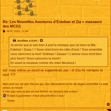
Re: Les Nouvelles Aventures d'Esteban et Zia = massacre
des MCO1
M
09 07 2021, 11:49
e
s
s
Aurélien
a écrit :
a
Je pense que je vais bien à part la musique que j'ai dans la tête :
g
e
Esteban ! Ziaaa ! ! ! Nous cherchons les cités d'ooor ! Tous ensemble
nous vaincrons la mort ! Esteban ! Ziaaaa ! ! L'amour nous rend bien
plus fooort ! Nous vaincrons la moort !
En avant la musique comme dis notre Mendoza !
ouf. mais même un sourd ne supporterais pas ! et d'ou ils vainques la
mort ???
Man sieht nur mit dem Herzen gut. Das Wesentliche ist für die Augen unsichtbar
Le petit
prince, le renard
Il n'est pas venu le jour où une femme me donnera des ordres !
Et bien si justement ! Il faut une première à tout !
Tyrias