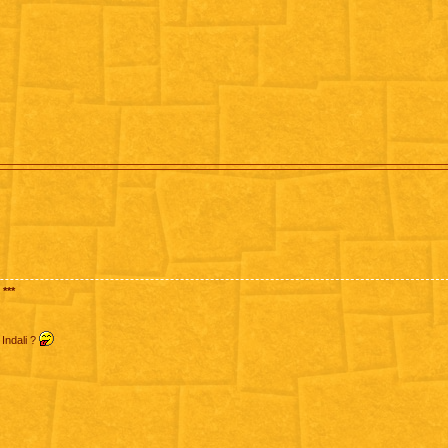
***
 Indali ?