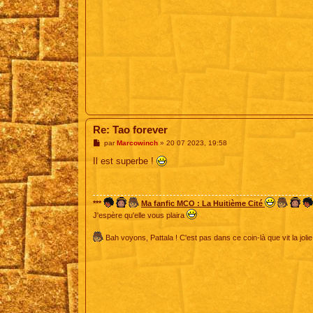
Re: Tao forever
M
par
Marcowinch
»
20 07 2023, 19:58
e
s
Il est superbe !
s
a
g
e
***
Ma fanfic MCO : La Huitième Cité
J'espère qu'elle vous plaira
Bah voyons, Pattala ! C'est pas dans ce coin-là que vit la jolie