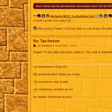
Vous n’avez pas les permissions nécessaires pour voir les fich
***
Ma fanfic MCO : La Huitième Cité
J'espère qu'elle vous plaira
Bah voyons, Pattala ! C'est pas dans ce coin-là que vit la jolie
Re: Tao forever
M
par
Aurélien
»
14 06 2021, 21:41
e
s
Super ! Il est déjà très bien celui-ci ! Ils vont à merve
s
a
g
e
Les Mystérieuses Cités d'or
Die geheimnisvollen Städte des Goldes
The mysterious cities of gold
Las misteriosas ciudades de oro
As cidades misteriosas de ouro