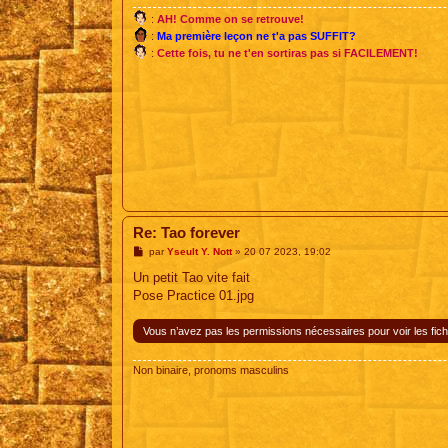
e
:
AH! Comme on se retrouve!
:
Ma première leçon ne t'a pas SUFFIT?
:
Cette fois, tu ne t'en sortiras pas si FACILEMENT!
Re: Tao forever
M
par
Yseult Y. Nott
»
20 07 2023, 19:02
e
s
Un petit Tao vite fait
s
Pose Practice 01.jpg
a
g
e
Vous n’avez pas les permissions nécessaires pour voir les fich
Non binaire, pronoms masculins