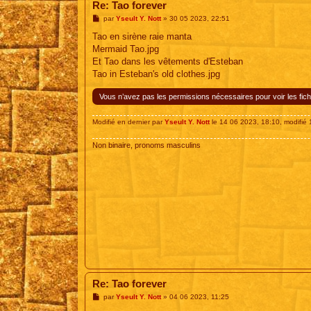
Re: Tao forever
M
par
Yseult Y. Nott
»
30 05 2023, 22:51
e
s
Tao en sirène raie manta
s
Mermaid Tao.jpg
a
g
Et Tao dans les vêtements d'Esteban
e
Tao in Esteban's old clothes.jpg
Vous n’avez pas les permissions nécessaires pour voir les fich
Modifié en dernier par
Yseult Y. Nott
le 14 06 2023, 18:10, modifié 1
Non binaire, pronoms masculins
Re: Tao forever
M
par
Yseult Y. Nott
»
04 06 2023, 11:25
e