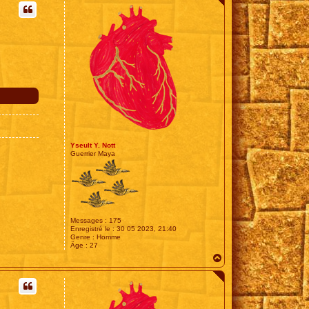
t
Yseult Y. Nott
Guerrier Maya
Messages :
175
Enregistré le :
30 05 2023, 21:40
Genre :
Homme
Âge :
27
H
a
u
t