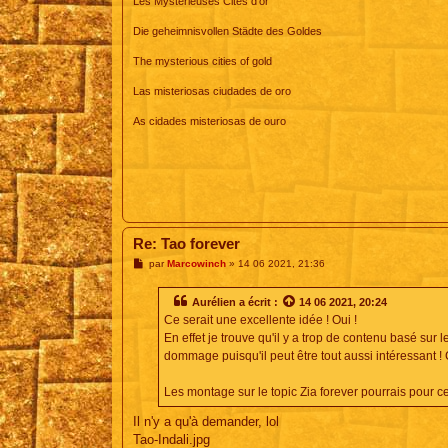
Les Mystérieuses Cités d'or
Die geheimnisvollen Städte des Goldes
The mysterious cities of gold
Las misteriosas ciudades de oro
As cidades misteriosas de ouro
Re: Tao forever
M
par
Marcowinch
»
14 06 2021, 21:36
e
s
s
Aurélien
a écrit :
14 06 2021, 20:24
a
Ce serait une excellente idée ! Oui !
g
e
En effet je trouve qu'il y a trop de contenu basé sur 
dommage puisqu'il peut être tout aussi intéressant ! 
Les montage sur le topic Zia forever pourrais pour ce
Il n'y a qu'à demander, lol
Tao-Indali.jpg