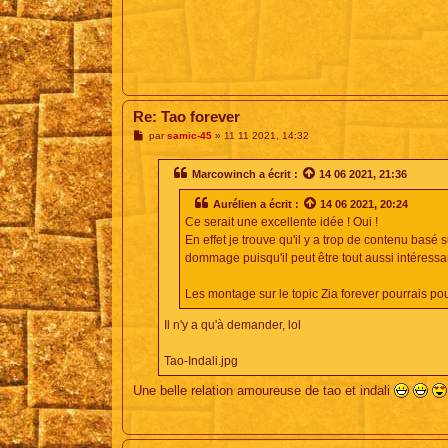
Re: Tao forever
M
par
samic-45
»
11 11 2021, 14:32
e
s
s
Marcowinch
a écrit :
14 06 2021, 21:36
a
g
Aurélien
a écrit :
14 06 2021, 20:24
e
Ce serait une excellente idée ! Oui !
En effet je trouve qu'il y a trop de contenu basé 
dommage puisqu'il peut être tout aussi intéressan
Les montage sur le topic Zia forever pourrais pou
Il n'y a qu'à demander, lol
Tao-Indali.jpg
Une belle relation amoureuse de tao et indali