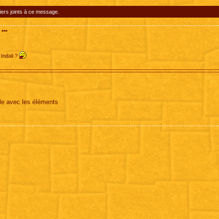
iers joints à ce message.
***
 Indali ?
ille avec les éléments