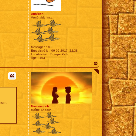
Aurélien
Vénérable Inca
Messages :
830
Enregistré le :
06 05 2017, 22:38
Localisation :
Europa Park
Âge :
103
H
a
u
t
iment
Marcowinch
Maître Shaolin