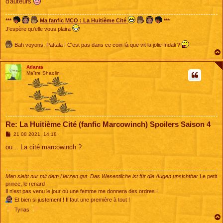
d'auteurs
***
Ma fanfic MCO : La Huitième Cité
***
J'espère qu'elle vous plaira
Bah voyons, Pattala ! C'est pas dans ce coin-là que vit la jolie Indali ?
Atlanta
Maître Shaolin
Re: La Huitième Cité (fanfic Marcowinch) Spoilers Saison 4
M
21 08 2021, 14:18
e
s
ou... La cité marcowinch ?
s
a
g
e
Man sieht nur mit dem Herzen gut. Das Wesentliche ist für die Augen unsichtbar
Le petit
prince, le renard
Il n'est pas venu le jour où une femme me donnera des ordres !
Et bien si justement ! Il faut une première à tout !
Tyrias