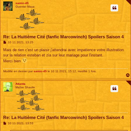
samic-45
Guerrier Maya
Re: La Huitième Cité (fanfic Marcowinch) Spoilers Saison 4
M
10 11 2021, 13:25
e
s
Mais de rien c'est un plaisir j'attendrai avec impatience votre illustration
s
sur la relation esteban et zia sur leur mariage pour l'instant.
a
g
Merci bien
e
Modifié en dernier par
samic-45
le 10 11 2021, 15:12, modifié 1 fois.
Atlanta
Maître Shaolin
Re: La Huitième Cité (fanfic Marcowinch) Spoilers Saison 4
M
10 11 2021, 13:53
e
s