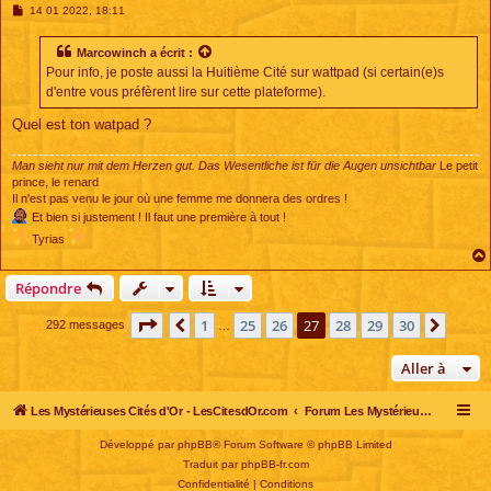
M
14 01 2022, 18:11
e
s
s
Marcowinch
a écrit :
a
Pour info, je poste aussi la Huitième Cité sur wattpad (si certain(e)s
g
e
d'entre vous préfèrent lire sur cette plateforme).
Quel est ton watpad ?
Man sieht nur mit dem Herzen gut. Das Wesentliche ist für die Augen unsichtbar
Le petit
prince, le renard
Il n'est pas venu le jour où une femme me donnera des ordres !
Et bien si justement ! Il faut une première à tout !
Tyrias
Répondre
Page
27
sur
30
1
25
26
27
28
29
30
Précédente
Suiva
292 messages
…
Aller à
Les Mystérieuses Cités d'Or - LesCitesdOr.com
Forum Les Mystérieuses Cités d'Or
Développé par
phpBB
® Forum Software © phpBB Limited
Traduit par
phpBB-fr.com
Confidentialité
|
Conditions