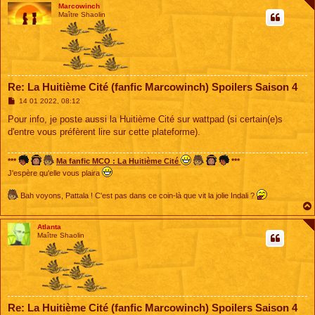
Marcowinch
Maître Shaolin
Re: La Huitième Cité (fanfic Marcowinch) Spoilers Saison 4
M
14 01 2022, 08:12
e
s
Pour info, je poste aussi la Huitième Cité sur wattpad (si certain(e)s
s
d'entre vous préfèrent lire sur cette plateforme).
a
g
e
***
Ma fanfic MCO : La Huitième Cité
***
J'espère qu'elle vous plaira
Bah voyons, Pattala ! C'est pas dans ce coin-là que vit la jolie Indali ?
Atlanta
Maître Shaolin
Re: La Huitième Cité (fanfic Marcowinch) Spoilers Saison 4