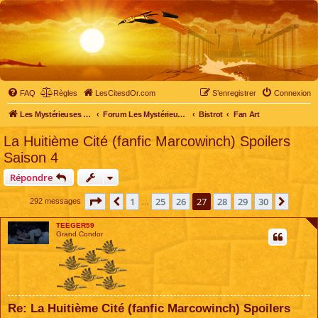
FAQ
Règles
LesCitesdOr.com
S’enregistrer
Connexion
Les Mystérieuses Cités d'Or - LesCitesdOr.com
Forum Les Mystérieuses Cités d'Or
Bistrot
Fan Art
La Huitième Cité (fanfic Marcowinch) Spoilers
Saison 4
Répondre
Page
27
sur
30
1
25
26
27
28
29
30
Précédente
Suiva
292 messages
…
TEEGER59
Grand Condor
Re: La Huitième Cité (fanfic Marcowinch) Spoilers