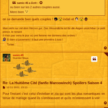
s
samic-45
a écrit :
a
ou bien sur les 2 autres couples aussi.
g
e
Merci bien
on se demande bien quels couples !
indali et
Man sieht nur mit dem Herzen gut. Das Wesentliche ist für die Augen unsichtbar
Le petit
prince, le renard
Il n'est pas venu le jour où une femme me donnera des ordres !
Et bien si justement ! Il faut une première à tout !
Tyrias
samic-45
Guerrier Maya
Re: La Huitième Cité (fanfic Marcowinch) Spoilers Saison 4
M
10 11 2021, 15:13
e
s
Pour l'instant c'est celui d'esteban et zia qui sont les plus romantiques en
s
tenue de mariage quand ils s'embrassent et qu'ils m'intéressent à voir.
a
g
e