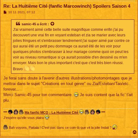
Re: La Huitième Cité (fanfic Marcowinch) Spoilers Saison 4
M
10 11 2021, 07:12
e
s
s
samic-45
a écrit :
a
J'ai vraiment aimé cette belle suite magnifique comme enfin j'ai pu
g
e
decouvert une vrai fin en voyant esteban et zia se marier avec leurs
jolies fringues et s'embrasser tendrement j'ai super aimé par contre ce
qui aurai été un petit peu dommage ca aurait été de les voir pour
quelques photos s'embrasser à leur mariage comme quoi on peut les
voir au niveau romantique si ça aurait possible d'en dessiné ou m'en
envoyer. Mais bon le plus important c'est que c'est très bien réussi.
Bravo
Je ferai sans doute à l'avenir d'autres illustrations/photomontages que je
mettrai dans le sujet "Créations en tout genre" ou Zia/Esteban/Tao/etc..
forever...
Merci Samic-45 pour ton commentaire.
Je suis content que la fic' t'ait
plu.
***
Ma fanfic MCO : La Huitième Cité
***
J'espère qu'elle vous plaira
Bah voyons, Pattala ! C'est pas dans ce coin-là que vit la jolie Indali ?