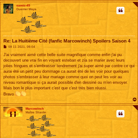
samic-45
Guerrier Maya
Re: La Huitième Cité (fanfic Marcowinch) Spoilers Saison 4
M
09 11 2021, 06:04
e
s
J'ai vraiment aimé cette belle suite magnifique comme enfin j'ai pu
s
decouvert une vrai fin en voyant esteban et zia se marier avec leurs
a
g
jolies fringues et s'embrasser tendrement j'ai super aimé par contre ce qui
e
aurai été un petit peu dommage ca aurait été de les voir pour quelques
photos s'embrasser à leur mariage comme quoi on peut les voir au
niveau romantique si ça aurait possible d'en dessiné ou m'en envoyer.
Mais bon le plus important c'est que c'est très bien réussi.
Bravo
Marcowinch
Maître Shaolin