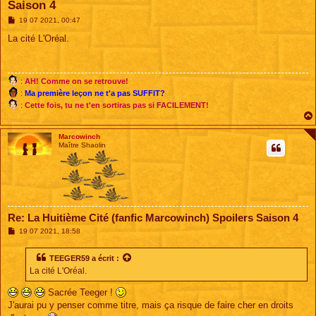
Saison 4
M
19 07 2021, 00:47
e
s
La cité L'Oréal.
s
a
g
e
:
AH! Comme on se retrouve!
:
Ma première leçon ne t'a pas SUFFIT?
:
Cette fois, tu ne t'en sortiras pas si FACILEMENT!
Marcowinch
Maître Shaolin
Re: La Huitième Cité (fanfic Marcowinch) Spoilers Saison 4
M
19 07 2021, 18:58
e
s
s
TEEGER59
a écrit :
a
La cité L'Oréal.
g
e
Sacrée Teeger !
J'aurai pu y penser comme titre, mais ça risque de faire cher en droits