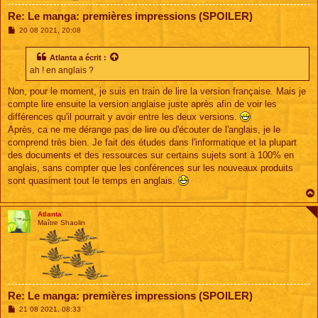
Re: Le manga: premières impressions (SPOILER)
M
20 08 2021, 20:08
e
s
s
Atlanta
a écrit :
a
ah ! en anglais ?
g
e
Non, pour le moment, je suis en train de lire la version française. Mais je
compte lire ensuite la version anglaise juste après afin de voir les
différences qu'il pourrait y avoir entre les deux versions.
Après, ca ne me dérange pas de lire ou d'écouter de l'anglais, je le
comprend très bien. Je fait des études dans l'informatique et la plupart
des documents et des ressources sur certains sujets sont à 100% en
anglais, sans compter que les conférences sur les nouveaux produits
sont quasiment tout le temps en anglais.
Atlanta
Maître Shaolin
Re: Le manga: premières impressions (SPOILER)
M
21 08 2021, 08:33
e