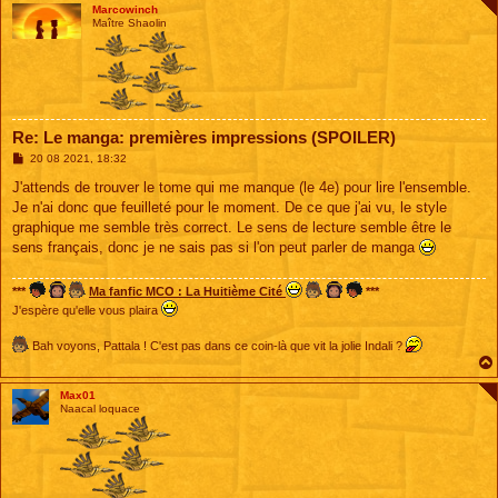
Marcowinch
Maître Shaolin
Re: Le manga: premières impressions (SPOILER)
M
20 08 2021, 18:32
e
s
J'attends de trouver le tome qui me manque (le 4e) pour lire l'ensemble.
s
Je n'ai donc que feuilleté pour le moment. De ce que j'ai vu, le style
a
g
graphique me semble très correct. Le sens de lecture semble être le
e
sens français, donc je ne sais pas si l'on peut parler de manga
***
Ma fanfic MCO : La Huitième Cité
***
J'espère qu'elle vous plaira
Bah voyons, Pattala ! C'est pas dans ce coin-là que vit la jolie Indali ?
Max01
Naacal loquace