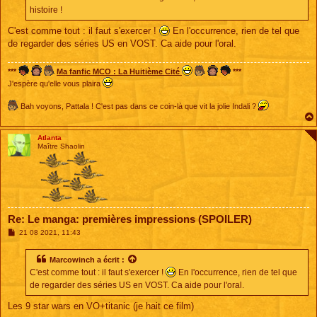
histoire !
C'est comme tout : il faut s'exercer !
En l'occurrence, rien de tel que
de regarder des séries US en VOST. Ca aide pour l'oral.
***
Ma fanfic MCO : La Huitième Cité
***
J'espère qu'elle vous plaira
Bah voyons, Pattala ! C'est pas dans ce coin-là que vit la jolie Indali ?
Atlanta
Maître Shaolin
Re: Le manga: premières impressions (SPOILER)
M
21 08 2021, 11:43
e
s
s
Marcowinch
a écrit :
a
C'est comme tout : il faut s'exercer !
En l'occurrence, rien de tel que
g
e
de regarder des séries US en VOST. Ca aide pour l'oral.
Les 9 star wars en VO+titanic (je hait ce film)