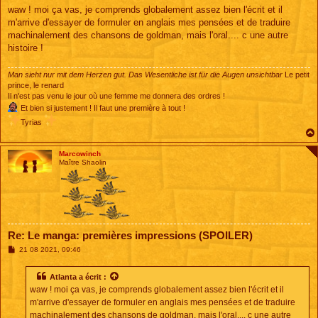
s
waw ! moi ça vas, je comprends globalement assez bien l'écrit et il
s
m'arrive d'essayer de formuler en anglais mes pensées et de traduire
a
g
machinalement des chansons de goldman, mais l'oral.... c une autre
e
histoire !
Man sieht nur mit dem Herzen gut. Das Wesentliche ist für die Augen unsichtbar
Le petit
prince, le renard
Il n'est pas venu le jour où une femme me donnera des ordres !
Et bien si justement ! Il faut une première à tout !
Tyrias
Marcowinch
Maître Shaolin
Re: Le manga: premières impressions (SPOILER)
M
21 08 2021, 09:46
e
s
s
Atlanta
a écrit :
a
waw ! moi ça vas, je comprends globalement assez bien l'écrit et il
g
e
m'arrive d'essayer de formuler en anglais mes pensées et de traduire
machinalement des chansons de goldman, mais l'oral.... c une autre