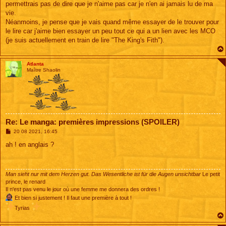
permettrais pas de dire que je n'aime pas car je n'en ai jamais lu de ma
vie.
Néanmoins, je pense que je vais quand même essayer de le trouver pour
le lire car j'aime bien essayer un peu tout ce qui a un lien avec les MCO
(je suis actuellement en train de lire "The King's Fith").
Atlanta
Maître Shaolin
Re: Le manga: premières impressions (SPOILER)
M
20 08 2021, 16:45
e
s
ah ! en anglais ?
s
a
g
e
Man sieht nur mit dem Herzen gut. Das Wesentliche ist für die Augen unsichtbar
Le petit
prince, le renard
Il n'est pas venu le jour où une femme me donnera des ordres !
Et bien si justement ! Il faut une première à tout !
Tyrias