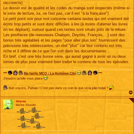
raccourcis).
Le dessin est de qualité et les codes du manga sont respectés (même si
le sens de lecture, lui, ne l'est pas, car il est "à la française").
Le petit point noir pour moi concerne certains textes qui ont vraiment été
écrits trop petits et sont donc difficiles à lire (à moins d'abimer les livres
en les dépliant), surtout quand ces textes sont situés près de la reliure.
Les postfaces (de messieurs Chalopin, Deyriès, François,...) sont des
bonus très agréables et les pages "pour aller plus loin" fournissent des
précisions très intéressantes, un réel "plus" car leur contenu est très
riche et il diffère de ce que l'on voit dans les documentaires...
En bref, c'est une très bonne série, qui aurait gagné à avoir un ou deux
tomes de plus pour vraiment bien traiter le contenu de tous les épisodes.
***
Ma fanfic MCO : La Huitième Cité
***
J'espère qu'elle vous plaira
Bah voyons, Pattala ! C'est pas dans ce coin-là que vit la jolie Indali ?
Atlanta
Maître Shaolin