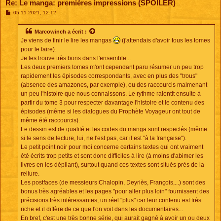
Re: Le manga: premières impressions (SPOILER)
M
05 11 2021, 12:12
e
s
s
Marcowinch
a écrit :
a
Je viens de finir le lire les mangas
(j'attendais d'avoir tous les tomes
g
e
pour le faire).
Je les trouve très bons dans l'ensemble...
Les deux premiers tomes m'ont cependant paru résumer un peu trop
rapidement les épisodes correspondants, avec en plus des "trous"
(absence des amazones, par exemple), ou des raccourcis malmenant
un peu l'histoire que nous connaissons. Le rythme ralentit ensuite à
partir du tome 3 pour respecter davantage l'histoire et le contenu des
épisodes (même si les dialogues du Prophète Voyageur ont tout de
même été raccourcis).
Le dessin est de qualité et les codes du manga sont respectés (même
si le sens de lecture, lui, ne l'est pas, car il est "à la française").
Le petit point noir pour moi concerne certains textes qui ont vraiment
été écrits trop petits et sont donc difficiles à lire (à moins d'abimer les
livres en les dépliant), surtout quand ces textes sont situés près de la
reliure.
Les postfaces (de messieurs Chalopin, Deyriès, François,...) sont des
bonus très agréables et les pages "pour aller plus loin" fournissent des
précisions très intéressantes, un réel "plus" car leur contenu est très
riche et il diffère de ce que l'on voit dans les documentaires...
En bref, c'est une très bonne série, qui aurait gagné à avoir un ou deux