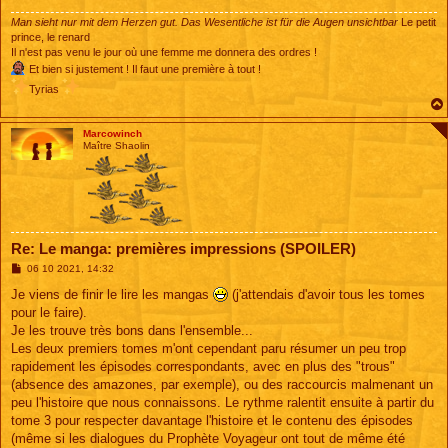
Man sieht nur mit dem Herzen gut. Das Wesentliche ist für die Augen unsichtbar
Le petit
prince, le renard
Il n'est pas venu le jour où une femme me donnera des ordres !
Et bien si justement ! Il faut une première à tout !
Tyrias
Marcowinch
Maître Shaolin
Re: Le manga: premières impressions (SPOILER)
M
06 10 2021, 14:32
e
s
Je viens de finir le lire les mangas
(j'attendais d'avoir tous les tomes
s
pour le faire).
a
g
Je les trouve très bons dans l'ensemble...
e
Les deux premiers tomes m'ont cependant paru résumer un peu trop
rapidement les épisodes correspondants, avec en plus des "trous"
(absence des amazones, par exemple), ou des raccourcis malmenant un
peu l'histoire que nous connaissons. Le rythme ralentit ensuite à partir du
tome 3 pour respecter davantage l'histoire et le contenu des épisodes
(même si les dialogues du Prophète Voyageur ont tout de même été