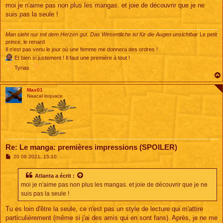
s
moi je n'aime pas non plus les mangas. et joie de découvrir que je ne
s
suis pas la seule !
a
g
e
Man sieht nur mit dem Herzen gut. Das Wesentliche ist für die Augen unsichtbar
Le petit
prince, le renard
Il n'est pas venu le jour où une femme me donnera des ordres !
Et bien si justement ! Il faut une première à tout !
Tyrias
Max01
Naacal loquace
Re: Le manga: premières impressions (SPOILER)
M
20 08 2021, 15:10
e
s
s
Atlanta
a écrit :
a
moi je n'aime pas non plus les mangas. et joie de découvrir que je ne
g
e
suis pas la seule !
Tu es loin d'être la seule, ce n'est pas un style de lecture qui m'attire
particulièrement (même si j'ai des amis qui en sont fans). Après, je ne me