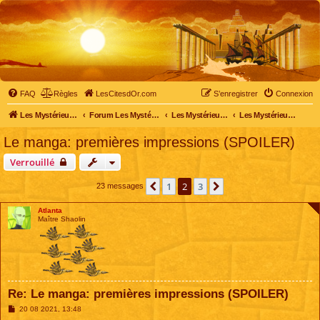
FAQ
Règles
LesCitesdOr.com
S’enregistrer
Connexion
Les Mystérieuses Cités d'Or - LesCitesdOr.com
Forum Les Mystérieuses Cités d'Or
Les Mystérieuses Cités d'Or
Les Mystérieuses Cités d'Or : les mangas
Le manga: premières impressions (SPOILER)
Verrouillé
1
2
3
Précédente
Suivante
23 messages
Atlanta
Maître Shaolin
Re: Le manga: premières impressions (SPOILER)
M
20 08 2021, 13:48
e