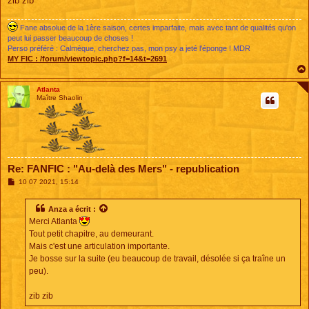
zib zib
Fane absolue de la 1ère saison, certes imparfaite, mais avec tant de qualités qu'on
peut lui passer beaucoup de choses !
Perso préféré : Calmèque, cherchez pas, mon psy a jeté l'éponge ! MDR
MY FIC :
/forum/viewtopic.php?f=14&t=2691
Atlanta
Maître Shaolin
Re: FANFIC : "Au-delà des Mers" - republication
M
10 07 2021, 15:14
e
s
s
Anza
a écrit :
a
Merci Atlanta
g
e
Tout petit chapitre, au demeurant.
Mais c'est une articulation importante.
Je bosse sur la suite (eu beaucoup de travail, désolée si ça traîne un
peu).
zib zib