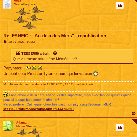
Anza
Naacal loquace
Re: FANFIC : "Au-delà des Mers" - republication
M
10 07 2021, 19:23
e
s
s
TEEGER59
a écrit :
a
Que va encore faire pépé Méménator?
g
e
Papynator...
Un petit côté Prédator Tyran-osaure qui lui va bien
Modifié en dernier par
Anza
le 11 07 2021, 11:12, modifié 2 fois.
Fane absolue de la 1ère saison, certes imparfaite, mais avec tant de qualités qu'on
peut lui passer beaucoup de choses !
Perso préféré : Calmèque, cherchez pas, mon psy a jeté l'éponge ! MDR
MY FIC :
/forum/viewtopic.php?f=14&t=2691
Atlanta
Maître Shaolin