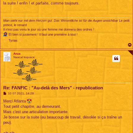
s
la suite ! enfin ! et parfaite, comme toujours.
s
a
g
e
Man sieht nur mit dem Herzen gut. Das Wesentliche ist für die Augen unsichtbar
Le petit
prince, le renard
Il n'est pas venu le jour où une femme me donnera des ordres !
Et bien si justement ! Il faut une première à tout !
Tyrias
Anza
Naacal loquace
Re: FANFIC : "Au-delà des Mers" - republication
M
10 07 2021, 14:29
e
s
Merci Atlanta
s
Tout petit chapitre, au demeurant.
a
g
Mais c'est une articulation importante.
e
Je bosse sur la suite (eu beaucoup de travail, désolée si ça traîne un
peu).