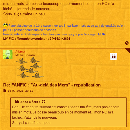
s
mis en mots. Je bosse beaucoup en ce moment et... mon PC m'a
a
g
lâché... j'attends le nouveau.
e
Sorry si ça traîne un peu.
Fane absolue de la 1ère saison, certes imparfaite, mais avec tant de qualités qu'on
peut lui passer beaucoup de choses !
Perso préféré : Calmèque, cherchez pas, mon psy a jeté l'éponge ! MDR
MY FIC :
/forum/viewtopic.php?f=14&t=2691
Atlanta
Maître Shaolin
Re: FANFIC : "Au-delà des Mers" - republication
M
15 07 2021, 20:11
e
s
s
Anza
a écrit :
a
Bah... le chapitre suivant est construit dans ma tête, mais pas encore
g
e
mis en mots. Je bosse beaucoup en ce moment et... mon PC m'a
lâché... j'attends le nouveau.
Sorry si ça traîne un peu.