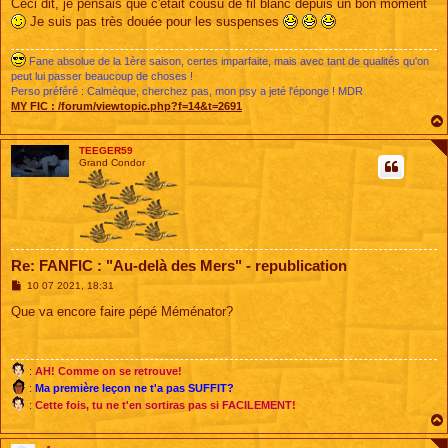
Ceci dit, je pensais que c'était cousu de fil blanc depuis un bon moment
Je suis pas très douée pour les suspenses
Fane absolue de la 1ère saison, certes imparfaite, mais avec tant de qualités qu'on
peut lui passer beaucoup de choses !
Perso préféré : Calmèque, cherchez pas, mon psy a jeté l'éponge ! MDR
MY FIC :
/forum/viewtopic.php?f=14&t=2691
TEEGER59
Grand Condor
Re: FANFIC : "Au-delà des Mers" - republication
M
10 07 2021, 18:31
e
s
Que va encore faire pépé Méménator?
s
a
g
e
:
AH! Comme on se retrouve!
:
Ma première leçon ne t'a pas SUFFIT?
:
Cette fois, tu ne t'en sortiras pas si FACILEMENT!