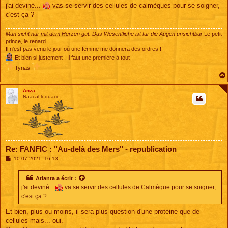
j'ai deviné...
vas se servir des cellules de calmèques pour se soigner,
c'est ça ?
Man sieht nur mit dem Herzen gut. Das Wesentliche ist für die Augen unsichtbar
Le petit
prince, le renard
Il n'est pas venu le jour où une femme me donnera des ordres !
Et bien si justement ! Il faut une première à tout !
Tyrias
Anza
Naacal loquace
Re: FANFIC : "Au-delà des Mers" - republication
M
10 07 2021, 16:13
e
s
s
Atlanta
a écrit :
a
j'ai deviné...
va se servir des cellules de Calmèque pour se soigner,
g
e
c'est ça ?
Et bien, plus ou moins, il sera plus question d'une protéine que de
cellules mais... oui.