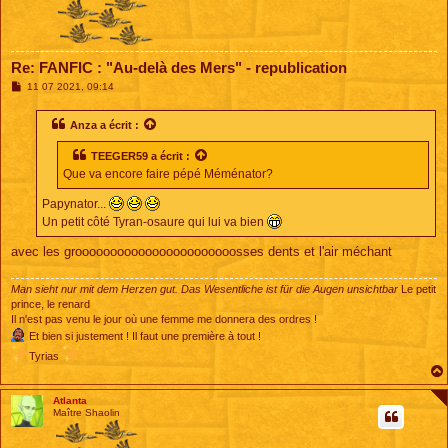
Re: FANFIC : "Au-delà des Mers" - republication
M
11 07 2021, 09:14
e
s
s
Anza
a écrit :
a
g
TEEGER59
a écrit :
e
Que va encore faire pépé Méménator?
Papynator...
Un petit côté Tyran-osaure qui lui va bien
avec les grooooooooooooooooooooooosses dents et l'air méchant
Man sieht nur mit dem Herzen gut. Das Wesentliche ist für die Augen unsichtbar
Le petit
prince, le renard
Il n'est pas venu le jour où une femme me donnera des ordres !
Et bien si justement ! Il faut une première à tout !
Tyrias
Atlanta
Maître Shaolin