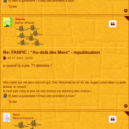
Et bien si justement ! Il faut une première à tout !
Tyrias
Atlanta
Maître Shaolin
Re: FANFIC : "Au-delà des Mers" - republication
M
07 07 2021, 14:55
e
s
à quand la suite ?? diiiiiiiiiiis !
s
a
g
e
Man sieht nur mit dem Herzen gut. Das Wesentliche ist für die Augen unsichtbar
Le petit
prince, le renard
Il n'est pas venu le jour où une femme me donnera des ordres !
Et bien si justement ! Il faut une première à tout !
Tyrias
Anza
Naacal loquace