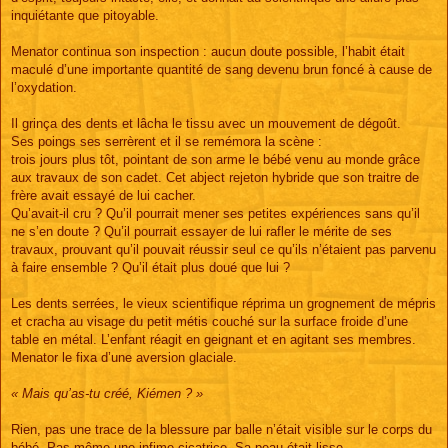
inquiétante que pitoyable.
Menator continua son inspection : aucun doute possible, l’habit était
maculé d’une importante quantité de sang devenu brun foncé à cause de
l’oxydation.
Il grinça des dents et lâcha le tissu avec un mouvement de dégoût.
Ses poings ses serrèrent et il se remémora la scène :
trois jours plus tôt, pointant de son arme le bébé venu au monde grâce
aux travaux de son cadet. Cet abject rejeton hybride que son traitre de
frère avait essayé de lui cacher.
Qu’avait-il cru ? Qu’il pourrait mener ses petites expériences sans qu’il
ne s’en doute ? Qu’il pourrait essayer de lui rafler le mérite de ses
travaux, prouvant qu’il pouvait réussir seul ce qu’ils n’étaient pas parvenu
à faire ensemble ? Qu’il était plus doué que lui ?
Les dents serrées, le vieux scientifique réprima un grognement de mépris
et cracha au visage du petit métis couché sur la surface froide d’une
table en métal. L’enfant réagit en geignant et en agitant ses membres.
Menator le fixa d’une aversion glaciale.
« Mais qu’as-tu créé, Kiémen ? »
Rien, pas une trace de la blessure par balle n’était visible sur le corps du
bébé. Pas même une infime cicatrice. Sa peau était lisse.