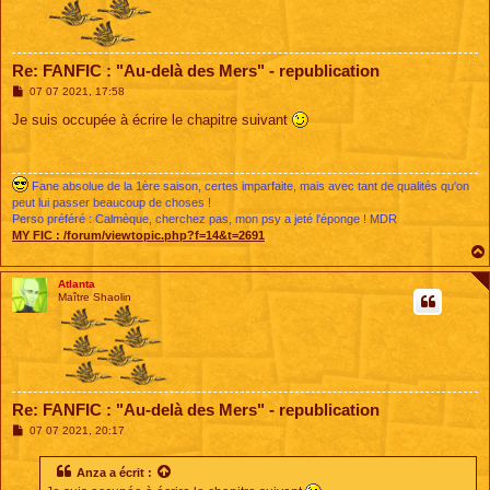
Re: FANFIC : "Au-delà des Mers" - republication
M
07 07 2021, 17:58
e
s
Je suis occupée à écrire le chapitre suivant
s
a
g
e
Fane absolue de la 1ère saison, certes imparfaite, mais avec tant de qualités qu'on
peut lui passer beaucoup de choses !
Perso préféré : Calmèque, cherchez pas, mon psy a jeté l'éponge ! MDR
MY FIC :
/forum/viewtopic.php?f=14&t=2691
Atlanta
Maître Shaolin
Re: FANFIC : "Au-delà des Mers" - republication
M
07 07 2021, 20:17
e
s
s
Anza
a écrit :
a