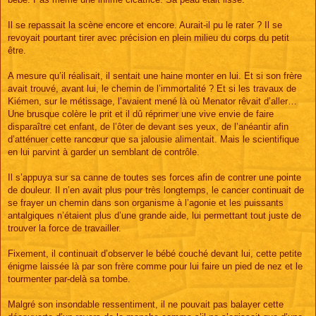
Il se repassait la scène encore et encore. Aurait-il pu le rater ? Il se
revoyait pourtant tirer avec précision en plein milieu du corps du petit
être.
A mesure qu’il réalisait, il sentait une haine monter en lui. Et si son frère
avait trouvé, avant lui, le chemin de l’immortalité ? Et si les travaux de
Kiémen, sur le métissage, l’avaient mené là où Menator rêvait d’aller…
Une brusque colère le prit et il dû réprimer une vive envie de faire
disparaître cet enfant, de l’ôter de devant ses yeux, de l’anéantir afin
d’atténuer cette rancœur que sa jalousie alimentait. Mais le scientifique
en lui parvint à garder un semblant de contrôle.
Il s’appuya sur sa canne de toutes ses forces afin de contrer une pointe
de douleur. Il n’en avait plus pour très longtemps, le cancer continuait de
se frayer un chemin dans son organisme à l’agonie et les puissants
antalgiques n’étaient plus d’une grande aide, lui permettant tout juste de
trouver la force de travailler.
Fixement, il continuait d’observer le bébé couché devant lui, cette petite
énigme laissée là par son frère comme pour lui faire un pied de nez et le
tourmenter par-delà sa tombe.
Malgré son insondable ressentiment, il ne pouvait pas balayer cette