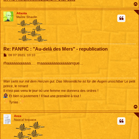
Atlanta
Maître Shaolin
Re: FANFIC : "Au-delà des Mers" - republication
M
08 07 2021, 10:10
e
s
rhaaaaaaaaaaa.... maaaaaaaaaaaaaanque...
s
a
g
e
Man sieht nur mit dem Herzen gut. Das Wesentliche ist für die Augen unsichtbar
Le petit
prince, le renard
Il n'est pas venu le jour où une femme me donnera des ordres !
Et bien si justement ! Il faut une première à tout !
Tyrias
Anza
Naacal loquace