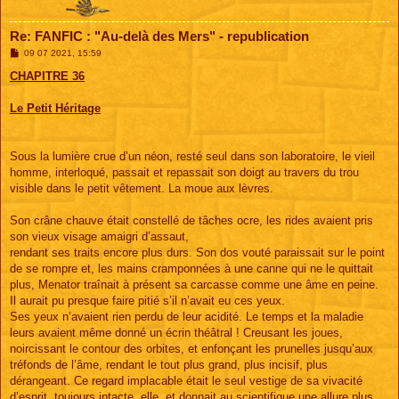
Re: FANFIC : "Au-delà des Mers" - republication
M
09 07 2021, 15:59
e
s
CHAPITRE 36
s
a
g
Le Petit Héritage
e
Sous la lumière crue d’un néon, resté seul dans son laboratoire, le vieil
homme, interloqué, passait et repassait son doigt au travers du trou
visible dans le petit vêtement. La moue aux lèvres.
Son crâne chauve était constellé de tâches ocre, les rides avaient pris
son vieux visage amaigri d’assaut,
rendant ses traits encore plus durs. Son dos vouté paraissait sur le point
de se rompre et, les mains cramponnées à une canne qui ne le quittait
plus, Menator traînait à présent sa carcasse comme une âme en peine.
Il aurait pu presque faire pitié s’il n’avait eu ces yeux.
Ses yeux n’avaient rien perdu de leur acidité. Le temps et la maladie
leurs avaient même donné un écrin théâtral ! Creusant les joues,
noircissant le contour des orbites, et enfonçant les prunelles jusqu’aux
tréfonds de l’âme, rendant le tout plus grand, plus incisif, plus
dérangeant. Ce regard implacable était le seul vestige de sa vivacité
d’esprit, toujours intacte, elle, et donnait au scientifique une allure plus