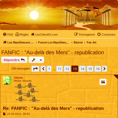
FAQ
Règles
LesCitesdOr.com
S’enregistrer
Connexion
Les Mystérieuses Cités d'Or - LesCitesdOr.com
Forum Les Mystérieuses Cités d'Or
Bistrot
Fan Art
FANFIC : "Au-delà des Mers" - republication
Répondre
Page
13
sur
16
1
11
12
13
14
15
16
Précédente
Suiva
158 messages
…
Atlanta
Maître Shaolin
Re: FANFIC : "Au-delà des Mers" - republication
M
25 06 2021, 08:52
e