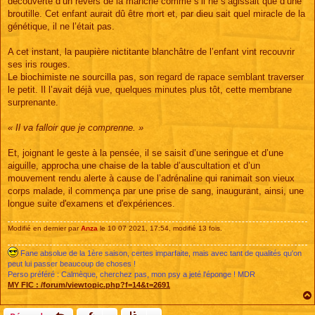
découverte d’un revers de la manche comme s’il ne s’agissait que d’une
broutille. Cet enfant aurait dû être mort et, par dieu sait quel miracle de la
génétique, il ne l’était pas.
A cet instant, la paupière nictitante blanchâtre de l’enfant vint recouvrir
ses iris rouges.
Le biochimiste ne sourcilla pas, son regard de rapace semblant traverser
le petit. Il l’avait déjà vue, quelques minutes plus tôt, cette membrane
surprenante.
« Il va falloir que je comprenne. »
Et, joignant le geste à la pensée, il se saisit d’une seringue et d’une
aiguille, approcha une chaise de la table d’auscultation et d’un
mouvement rendu alerte à cause de l’adrénaline qui ranimait son vieux
corps malade, il commença par une prise de sang, inaugurant, ainsi, une
longue suite d'examens et d'expériences.
Modifié en dernier par
Anza
le 10 07 2021, 17:54, modifié 13 fois.
Fane absolue de la 1ère saison, certes imparfaite, mais avec tant de qualités qu'on
peut lui passer beaucoup de choses !
Perso préféré : Calmèque, cherchez pas, mon psy a jeté l'éponge ! MDR
MY FIC :
/forum/viewtopic.php?f=14&t=2691