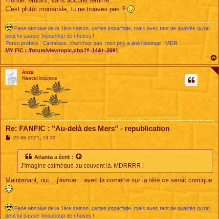
monde, érudits, sans aucune femme,...
C'est plutôt monacale, tu ne trouves pas ?
Fane absolue de la 1ère saison, certes imparfaite, mais avec tant de qualités qu'on
peut lui passer beaucoup de choses !
Perso préféré : Calmèque, cherchez pas, mon psy a jeté l'éponge ! MDR
MY FIC :
/forum/viewtopic.php?f=14&t=2691
Anza
Naacal loquace
Re: FANFIC : "Au-delà des Mers" - republication
M
25 06 2021, 13:32
e
s
s
Atlanta
a écrit :
a
J'imagine calmèque au couvent là. MDRRRR !
g
e
Maintenant, oui... j'avoue... avec la cornette sur la tête ce serait comique
Fane absolue de la 1ère saison, certes imparfaite, mais avec tant de qualités qu'on
peut lui passer beaucoup de choses !