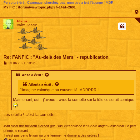
Perso préféré : Calmèque, cherchez pas, mon psy a jeté l'éponge ! MDR
MY FIC :
/forum/viewtopic.php?f=14&t=2691
Atlanta
Maître Shaolin
Re: FANFIC : "Au-delà des Mers" - republication
M
25 06 2021, 19:35
e
s
s
Anza
a écrit :
a
g
Atlanta
a écrit :
e
J'imagine calmèque au couvent là. MDRRRR !
Maintenant, oui... j'avoue... avec la cornette sur la tête ce serait comique
Les oreille ! c'est la cornette
Man sieht nur mit dem Herzen gut. Das Wesentliche ist für die Augen unsichtbar
Le petit
prince, le renard
Il n'est pas venu le jour où une femme me donnera des ordres !