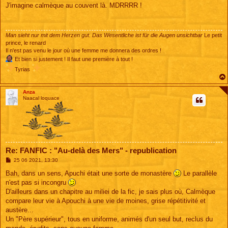
s
J'imagine calmèque au couvent là. MDRRRR !
s
a
g
e
Man sieht nur mit dem Herzen gut. Das Wesentliche ist für die Augen unsichtbar
Le petit
prince, le renard
Il n'est pas venu le jour où une femme me donnera des ordres !
Et bien si justement ! Il faut une première à tout !
Tyrias
Anza
Naacal loquace
Re: FANFIC : "Au-delà des Mers" - republication
M
25 06 2021, 13:30
e
s
Bah, dans un sens, Apuchi était une sorte de monastère
Le parallèle
s
n'est pas si incongru
a
g
D'ailleurs dans un chapitre au miliei de la fic, je sais plus où, Calmèque
e
compare leur vie à Apouchi à une vie de moines, grise répétitivité et
austère...
Un "Père supérieur", tous en uniforme, animés d'un seul but, reclus du