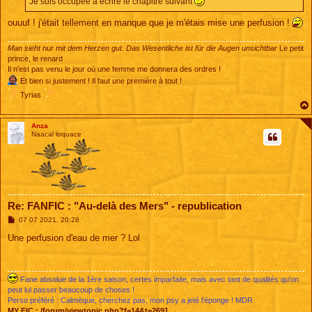
Je suis occupée à écrire le chapitre suivant
g
e
ouuuf ! j'était tellement en manque que je m'étais mise une perfusion !
Man sieht nur mit dem Herzen gut. Das Wesentliche ist für die Augen unsichtbar
Le petit
prince, le renard
Il n'est pas venu le jour où une femme me donnera des ordres !
Et bien si justement ! Il faut une première à tout !
Tyrias
Anza
Naacal loquace
Re: FANFIC : "Au-delà des Mers" - republication
M
07 07 2021, 20:28
e
s
Une perfusion d'eau de mer ? Lol
s
a
g
e
Fane absolue de la 1ère saison, certes imparfaite, mais avec tant de qualités qu'on
peut lui passer beaucoup de choses !
Perso préféré : Calmèque, cherchez pas, mon psy a jeté l'éponge ! MDR
MY FIC :
/forum/viewtopic.php?f=14&t=2691