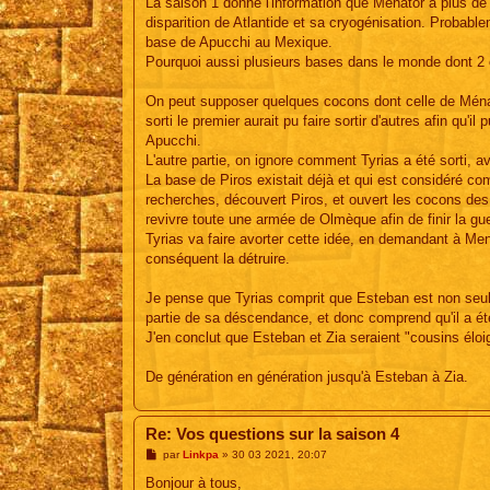
La saison 1 donne l'information que Ménator a plus de
disparition de Atlantide et sa cryogénisation. Probabl
base de Apucchi au Mexique.
Pourquoi aussi plusieurs bases dans le monde dont 2
On peut supposer quelques cocons dont celle de Ménat
sorti le premier aurait pu faire sortir d'autres afin qu'i
Apucchi.
L'autre partie, on ignore comment Tyrias a été sorti, 
La base de Piros existait déjà et qui est considéré co
recherches, découvert Piros, et ouvert les cocons des
revivre toute une armée de Olmèque afin de finir la gue
Tyrias va faire avorter cette idée, en demandant à Men
conséquent la détruire.
Je pense que Tyrias comprit que Esteban est non seul
partie de sa déscendance, et donc comprend qu'il a été
J'en conclut que Esteban et Zia seraient "cousins élo
De génération en génération jusqu'à Esteban à Zia.
Re: Vos questions sur la saison 4
M
par
Linkpa
»
30 03 2021, 20:07
e
s
Bonjour à tous,