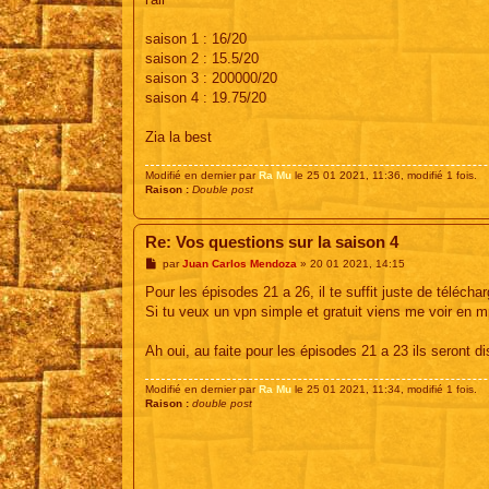
saison 1 : 16/20
saison 2 : 15.5/20
saison 3 : 200000/20
saison 4 : 19.75/20
Zia la best
Modifié en dernier par
Ra Mu
le 25 01 2021, 11:36, modifié 1 fois.
Raison :
Double post
Re: Vos questions sur la saison 4
M
par
Juan Carlos Mendoza
»
20 01 2021, 14:15
e
s
Pour les épisodes 21 a 26, il te suffit juste de téléch
s
Si tu veux un vpn simple et gratuit viens me voir en 
a
g
e
Ah oui, au faite pour les épisodes 21 a 23 ils seront di
Modifié en dernier par
Ra Mu
le 25 01 2021, 11:34, modifié 1 fois.
Raison :
double post