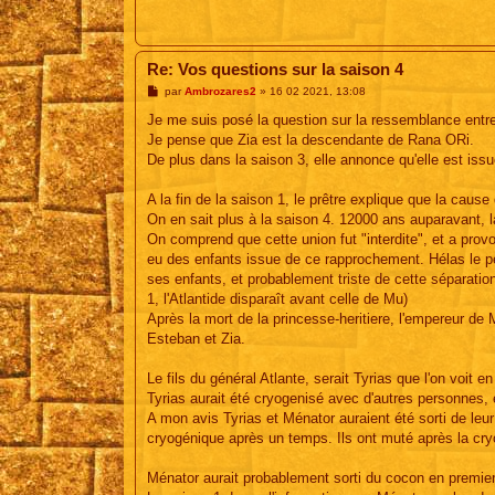
Re: Vos questions sur la saison 4
M
par
Ambrozares2
»
16 02 2021, 13:08
e
s
Je me suis posé la question sur la ressemblance entre
s
Je pense que Zia est la descendante de Rana ORi.
a
g
De plus dans la saison 3, elle annonce qu'elle est i
e
A la fin de la saison 1, le prêtre explique que la cause 
On en sait plus à la saison 4. 12000 ans auparavant, l
On comprend que cette union fut "interdite", et a provo
eu des enfants issue de ce rapprochement. Hélas le 
ses enfants, et probablement triste de cette séparatio
1, l'Atlantide disparaît avant celle de Mu)
Après la mort de la princesse-heritiere, l'empereur de
Esteban et Zia.
Le fils du général Atlante, serait Tyrias que l'on voit
Tyrias aurait été cryogenisé avec d'autres personnes,
A mon avis Tyrias et Ménator auraient été sorti de le
cryogénique après un temps. Ils ont muté après la cry
Ménator aurait probablement sorti du cocon en premier