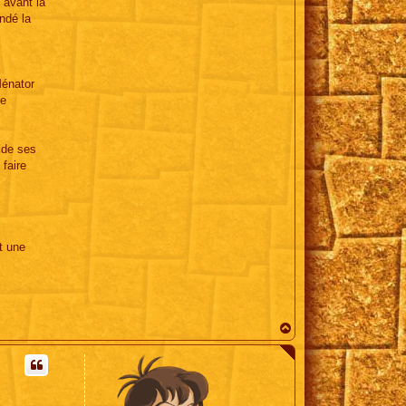
 avant la
ndé la
Ménator
se
 de ses
faire
t une
H
a
u
t