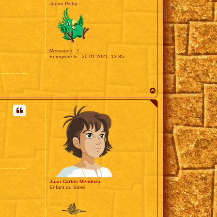
Jeune Pichu
Messages :
1
Enregistré le :
20 01 2021, 13:35
H
a
u
t
Juan Carlos Mendoza
Enfant du Soleil