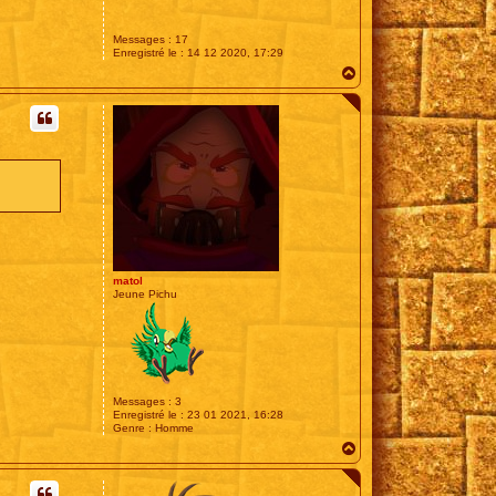
Messages :
17
Enregistré le :
14 12 2020, 17:29
H
a
u
t
matol
Jeune Pichu
Messages :
3
Enregistré le :
23 01 2021, 16:28
Genre :
Homme
H
a
u
t