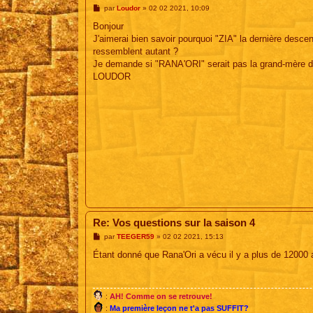
M
par
Loudor
»
02 02 2021, 10:09
e
s
Bonjour
s
J'aimerai bien savoir pourquoi "ZIA" la dernière des
a
g
ressemblent autant ?
e
Je demande si "RANA'ORI" serait pas la grand-mère de
LOUDOR
Re: Vos questions sur la saison 4
M
par
TEEGER59
»
02 02 2021, 15:13
e
s
Étant donné que Rana'Ori a vécu il y a plus de 12000 a
s
a
g
e
:
AH! Comme on se retrouve!
:
Ma première leçon ne t'a pas SUFFIT?