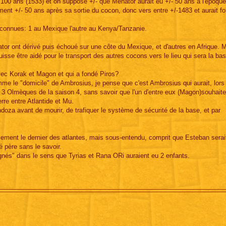
 100 ans (1533) et on suppose +/- que Ménator aurait eu +/- 50 ans à l'époque
ement +/- 50 ans après sa sortie du cocon, donc vers entre +/-1483 et aurait fo
 connues: 1 au Mexique l'autre au Kenya/Tanzanie.
or ont dérivé puis échoué sur une côte du Mexique, et d'autres en Afrique. 
l puisse être aidé pour le transport des autres cocons vers le lieu qui sera la ba
avec Korak et Magon et qui a fondé Piros?
mme le "domicile" de Ambrosius, je pense que c'est Ambrosius qui aurait, lors
 3 Olmèques de la saison 4, sans savoir que l'un d'entre eux (Magon)souhaite 
rre entre Atlantide et Mu.
doza avant de mourir, de trafiquer le système de sécurité de la base, et par
ement le dernier des atlantes, mais sous-entendu, comprit que Esteban serai
 père sans le savoir.
ignés" dans le sens que Tyrias et Rana ORi auraient eu 2 enfants.