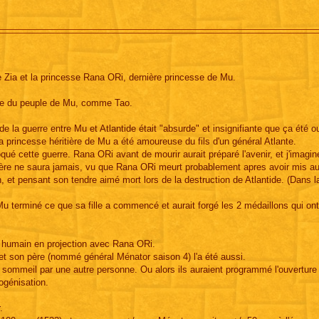
 Zia et la princesse Rana ORi, dernière princesse de Mu.
ssue du peuple de Mu, comme Tao.
de la guerre entre Mu et Atlantide était "absurde" et insignifiante que ça été ou
a princesse héritière de Mu a été amoureuse du fils d'un général Atlante.
qué cette guerre. Rana ORi avant de mourir aurait préparé l'avenir, et j'imagine
père ne saura jamais, vu que Rana ORi meurt probablement apres avoir mis 
n, et pensant son tendre aimé mort lors de la destruction de Atlantide. (Dans l
 Mu terminé ce que sa fille a commencé et aurait forgé les 2 médaillons qui o
 en humain en projection avec Rana ORi.
 et son père (nommé général Ménator saison 4) l'a été aussi.
ur sommeil par une autre personne. Ou alors ils auraient programmé l'ouvertur
ogénisation.
.