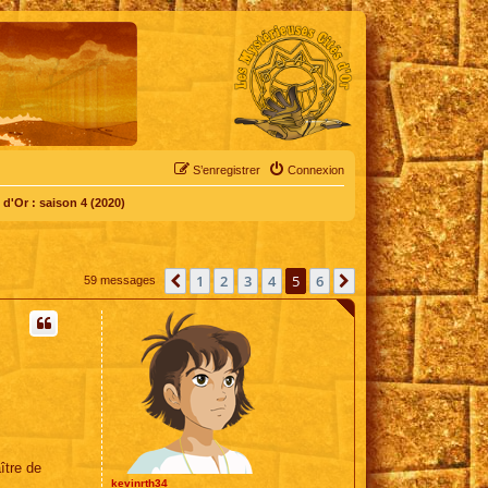
S’enregistrer
Connexion
d'Or : saison 4 (2020)
1
2
3
4
5
6
Précédente
Suivante
59 messages
ître de
kevinrth34