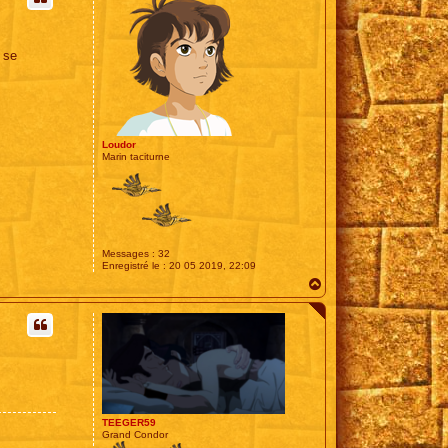
 se
Loudor
Marin taciturne
Messages :
32
Enregistré le :
20 05 2019, 22:09
H
a
u
t
TEEGER59
Grand Condor