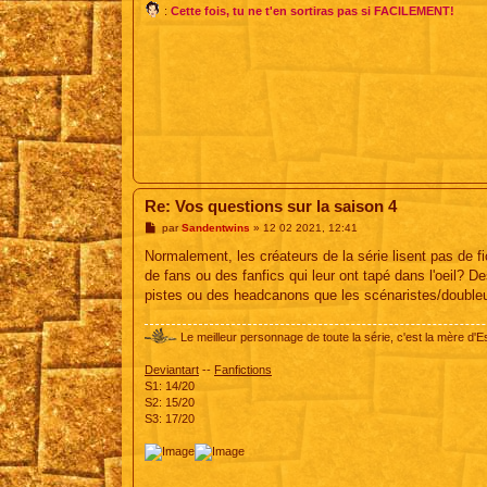
:
Cette fois, tu ne t'en sortiras pas si FACILEMENT!
Re: Vos questions sur la saison 4
M
par
Sandentwins
»
12 02 2021, 12:41
e
s
Normalement, les créateurs de la série lisent pas de fic
s
de fans ou des fanfics qui leur ont tapé dans l'oeil? De
a
g
pistes ou des headcanons que les scénaristes/doubleurs
e
Le meilleur personnage de toute la série, c'est la mère d'E
Deviantart
--
Fanfictions
S1: 14/20
S2: 15/20
S3: 17/20