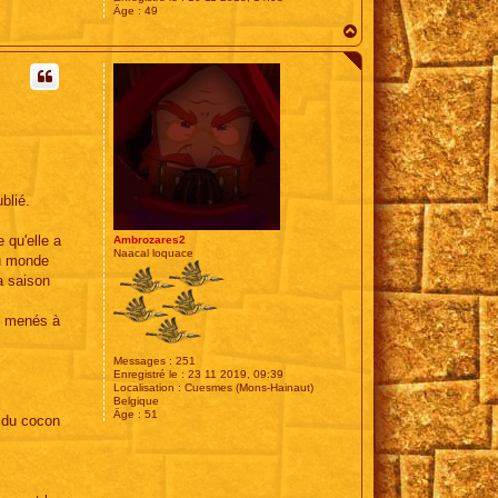
Âge :
49
H
a
u
t
blié.
 qu'elle a
Ambrozares2
Naacal loquace
au monde
a saison
nt menés à
Messages :
251
Enregistré le :
23 11 2019, 09:39
Localisation :
Cuesmes (Mons-Hainaut)
Belgique
Âge :
51
e du cocon