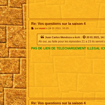
Re: Vos questions sur la saison 4
M
par
matol
»
24 01 2021, 10:20
e
s
s
Juan Carlos Mendoza
a écrit :
20 01 2021, 14:
a
Ah oui, au faite pour les épisodes 21 a 23 ils seront 
g
e
PAS DE LIEN DE TELECHARGEMENT ILLEGAL ICI
Re: Vos questions sur la saison 4