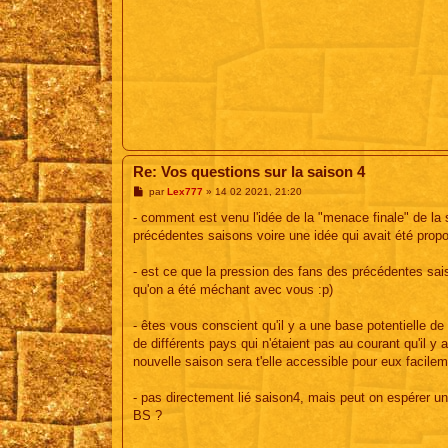
Re: Vos questions sur la saison 4
M
par
Lex777
»
14 02 2021, 21:20
e
s
- comment est venu l'idée de la "menace finale" de la s
s
précédentes saisons voire une idée qui avait été propo
a
g
e
- est ce que la pression des fans des précédentes sais
qu'on a été méchant avec vous :p)
- êtes vous conscient qu'il y a une base potentielle 
de différents pays qui n'étaient pas au courant qu'il y 
nouvelle saison sera t'elle accessible pour eux facilem
- pas directement lié saison4, mais peut on espérer u
BS ?