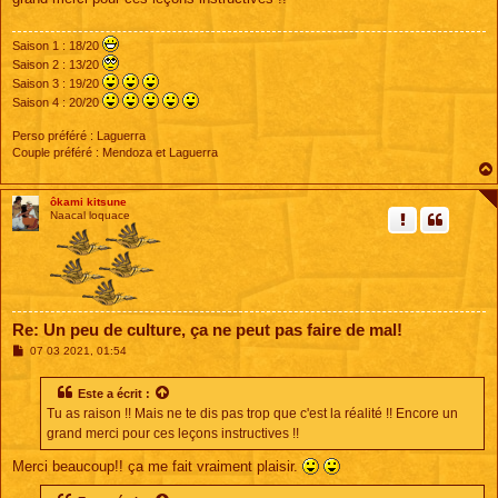
a
g
e
Saison 1 : 18/20
Saison 2 : 13/20
Saison 3 : 19/20
Saison 4 : 20/20
Perso préféré : Laguerra
Couple préféré : Mendoza et Laguerra
ôkami kitsune
Naacal loquace
Re: Un peu de culture, ça ne peut pas faire de mal!
M
07 03 2021, 01:54
e
s
s
Este
a écrit :
a
Tu as raison !! Mais ne te dis pas trop que c'est la réalité !! Encore un
g
e
grand merci pour ces leçons instructives !!
Merci beaucoup!! ça me fait vraiment plaisir.