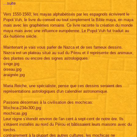
s
...suite
s
a
g
Vers 1550-1560, les mayas alphabétisés par les espagnols écrivirent le
e
Popol Vuh, le livre du conseil ou tout simplement la Bible maya, en maya
mais avec les graphèmes romains. Ce livre raconte la création du monde
maya mais avec une influence européenne. Le Popol Vuh fut traduit au
dix-huitième siècle.
Maintenant je vais vous parler de Nazca et de ses fameux dessins.
Nazca est un plateau situé au sud du Pérou et il représente des animaux,
des plantes ou encore des signes astrologiques.
singe.jpg
oiseau.jpg
araignée.jpg
Maria Reiche, une spécialiste, pense que ces dessins seraient des
représentations astrologiques d'un calendrier astronomique.
Passons désormais à la civilisation des mochicas:
Mochica-234x300.jpg
mochicas.jpg
Leur règne s'étendit environ de l'an cent à sept-cent de notre ère. Ils
s'étaient installés au nord du Pérou et bâtissaient leurs maisons avec du
torchis.
contrairement à la plupart des autres cultures, les mochicas ne