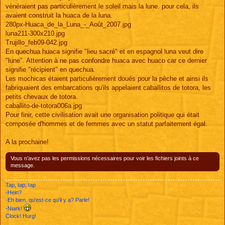
vénéraient pas particulièrement le soleil mais la lune. pour cela, ils
avaient construit la huaca de la luna.
280px-Huaca_de_la_Luna_-_Août_2007.jpg
luna211-300x210.jpg
Trujillo_feb09-042.jpg
En quechua huaca signifie "lieu sacré" et en espagnol luna veut dire
"lune". Attention à ne pas confondre huaca avec huaco car ce dernier
signifie "récipient" en quechua.
Les mochicas étaient particulièrement doués pour la pêche et ainsi ils
fabriquaient des embarcations qu'ils appelaient caballitos de totora, les
petits chevaux de totora.
caballito-de-totora006a.jpg
Pour finir, cette civilisation avait une organisation politique qui était
composée d'hommes et de femmes avec un statut parfaitement égal.
A la prochaine!
Vous n’avez pas les permissions nécessaires pour voir les fichiers joints à ce
message.
Tap, tap, tap
-Hein?
-Eh bien, qu'est-ce qu'il y a? Parle!
-Niark!
Clock! Hurg!