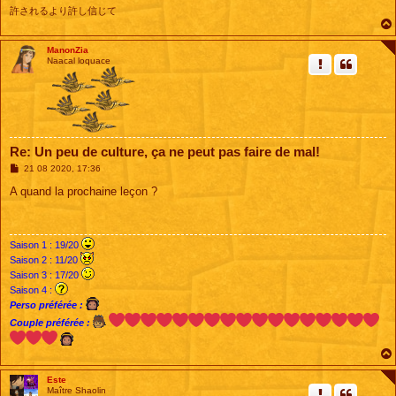
許されるより許し信じて
ManonZia
Naacal loquace
Re: Un peu de culture, ça ne peut pas faire de mal!
M
21 08 2020, 17:36
e
s
A quand la prochaine leçon ?
s
a
g
e
Saison 1 : 19/20
Saison 2 : 11/20
Saison 3 : 17/20
Saison 4 :
Perso préférée :
Couple préférée :
Este
Maître Shaolin