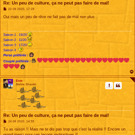
Re: Un peu de culture, ça ne peut pas faire de mal!
M
22 08 2020, 17:29
e
s
Oui mais un peu de rêve ne fait pas de mal non plus .
s
a
g
e
Saison 1 : 19/20
Saison 2 : 11/20
Saison 3 : 17/20
Saison 4 :
Perso préférée :
Couple préférée :
Este
Maître Shaolin
Re: Un peu de culture, ça ne peut pas faire de mal!
M
24 08 2020, 14:55
e
s
Tu as raison !! Mais ne te dis pas trop que c'est la réalité !! Encore un
s
grand merci pour ces leçons instructives !!