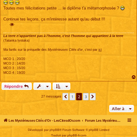
Toutes mes félicitations petite ... le diplôme t'a métamorphosée ?
Continue tes leçons, ça m'intéresse autant qu'au début !!!
La terre n’appartient pas à l’homme, c’est l’homme qui appartient à la terre
(Tatanka Iyotaka)
Ma fanfic sur la préquelle des
Mystérieuses Cités d'or
, c'est par
ici
MCO 1 : 20/20
MCO 2 : 14/20
MCO 3 : 15/20
MCO 4 : 19/20
Répondre
1
2
3
Précédente
Suivante
27 messages
Aller à
Les Mystérieuses Cités d'Or - LesCitesdOr.com
Forum Les Mystérieuses Cités d'Or
Développé par
phpBB
® Forum Software © phpBB Limited
Traduit par
phpBB-fr.com