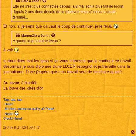
Este
a écrit :
Elle ne s'est plus connectée depuis la 2 mai et n'a plus fait de leçon
depuis 2 ans donc désolé de te décevoir mais c'est sans doute
terminé...
Et non, si je sens que ça vaut le coup de continuer, je le ferai.
ManonZia
a écrit :
A quand la prochaine leçon ?
à voir
surtout dites moi les gens si ça vous intéresse que je continue ce travail.
désormais je suis diplomée d'une LLCER espagnol et je travaille dans le
journalisme. Donc j'espère que mon travail sera de meilleure qualité.
Au revoir, à bientôt,
La louve des cités d'or
Tap, tap, tap
-Hein?
-Eh bien, qu'est-ce qu'il y a? Parle!
-Niark!
Clock! Hurg!
許されるより許し信じて