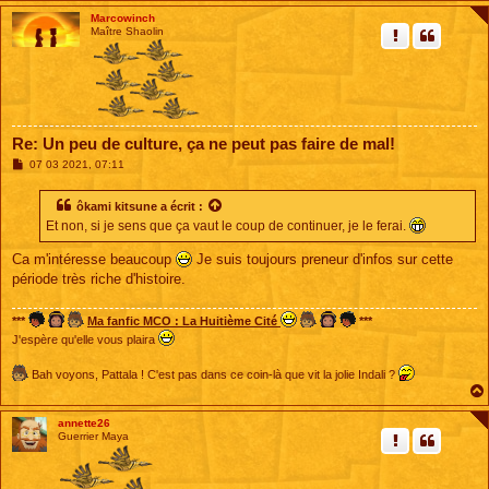
Marcowinch
Maître Shaolin
Re: Un peu de culture, ça ne peut pas faire de mal!
M
07 03 2021, 07:11
e
s
s
ôkami kitsune
a écrit :
a
Et non, si je sens que ça vaut le coup de continuer, je le ferai.
g
e
Ca m'intéresse beaucoup
Je suis toujours preneur d'infos sur cette
période très riche d'histoire.
***
Ma fanfic MCO : La Huitième Cité
***
J'espère qu'elle vous plaira
Bah voyons, Pattala ! C'est pas dans ce coin-là que vit la jolie Indali ?
annette26
Guerrier Maya