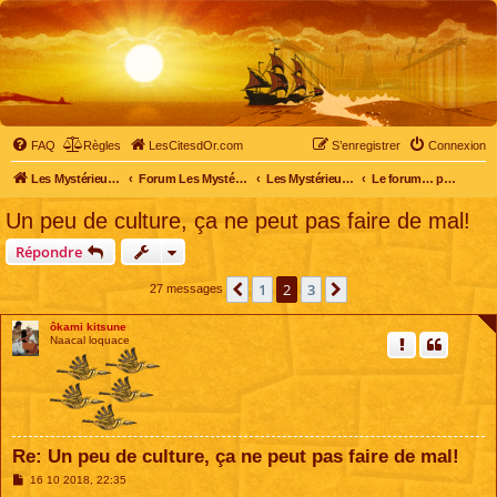
FAQ
Règles
LesCitesdOr.com
S’enregistrer
Connexion
Les Mystérieuses Cités d'Or - LesCitesdOr.com
Forum Les Mystérieuses Cités d'Or
Les Mystérieuses Cités d'Or
Le forum… pour tous
Un peu de culture, ça ne peut pas faire de mal!
Répondre
1
2
3
Précédente
Suivante
27 messages
ôkami kitsune
Naacal loquace
Re: Un peu de culture, ça ne peut pas faire de mal!
M
16 10 2018, 22:35
e