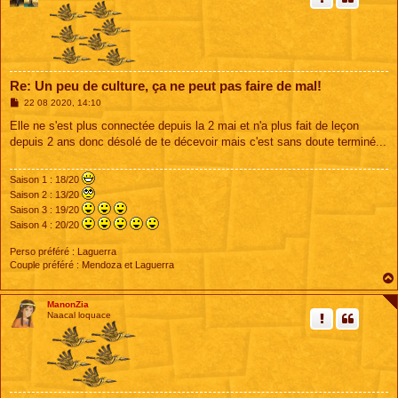
Re: Un peu de culture, ça ne peut pas faire de mal!
M
22 08 2020, 14:10
e
s
Elle ne s'est plus connectée depuis la 2 mai et n'a plus fait de leçon
s
depuis 2 ans donc désolé de te décevoir mais c'est sans doute terminé...
a
g
e
Saison 1 : 18/20
Saison 2 : 13/20
Saison 3 : 19/20
Saison 4 : 20/20
Perso préféré : Laguerra
Couple préféré : Mendoza et Laguerra
ManonZia
Naacal loquace