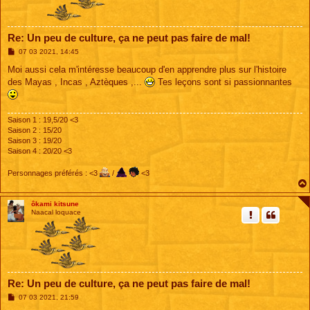
Re: Un peu de culture, ça ne peut pas faire de mal!
M
07 03 2021, 14:45
e
s
Moi aussi cela m'intéresse beaucoup d'en apprendre plus sur l'histoire
s
des Mayas , Incas , Aztèques ,...
Tes leçons sont si passionnantes
a
g
e
Saison 1 : 19,5/20 <3
Saison 2 : 15/20
Saison 3 : 19/20
Saison 4 : 20/20 <3
Personnages préférés : <3
/
<3
ôkami kitsune
Naacal loquace
Re: Un peu de culture, ça ne peut pas faire de mal!
M
07 03 2021, 21:59
e