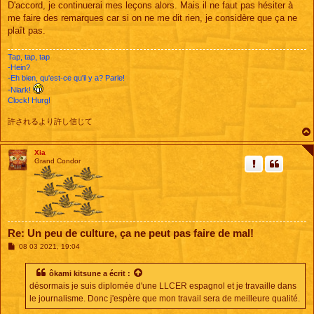
s
D'accord, je continuerai mes leçons alors. Mais il ne faut pas hésiter à
s
me faire des remarques car si on ne me dit rien, je considère que ça ne
a
g
plaît pas.
e
Tap, tap, tap
-Hein?
-Eh bien, qu'est-ce qu'il y a? Parle!
-Niark!
Clock! Hurg!
許されるより許し信じて
Xia
Grand Condor
Re: Un peu de culture, ça ne peut pas faire de mal!
M
08 03 2021, 19:04
e
s
s
ôkami kitsune
a écrit :
a
désormais je suis diplomée d'une LLCER espagnol et je travaille dans
g
e
le journalisme. Donc j'espère que mon travail sera de meilleure qualité.