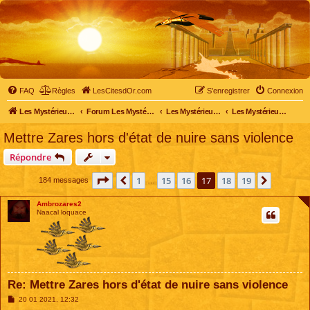
FAQ
Règles
LesCitesdOr.com
S’enregistrer
Connexion
Les Mystérieuses Cités d'Or - LesCitesdOr.com
Forum Les Mystérieuses Cités d'Or
Les Mystérieuses Cités d'Or
Les Mystérieuses Cités d'Or : saison 4 (2020)
Mettre Zares hors d'état de nuire sans violence
Répondre
Page
17
sur
19
1
15
16
17
18
19
Précédente
Suivant
184 messages
…
Ambrozares2
Naacal loquace
Re: Mettre Zares hors d'état de nuire sans violence
M
20 01 2021, 12:32
e