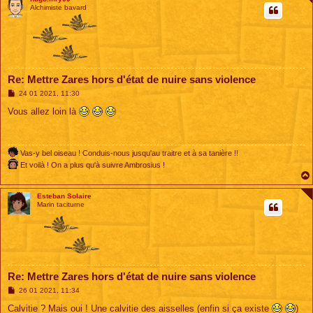
Alchimiste bavard
Re: Mettre Zares hors d'état de nuire sans violence
M
24 01 2021, 11:30
e
s
Vous allez loin là
s
a
g
e
Vas-y bel oiseau ! Conduis-nous jusqu'au traitre et à sa tanière !!
Et voilà ! On a plus qu'à suivre Ambrosius !
Esteban Solaire
Marin taciturne
Re: Mettre Zares hors d'état de nuire sans violence
M
26 01 2021, 11:34
e
s
Calvitie ? Mais oui ! Une calvitie des aisselles (enfin si ça existe
)