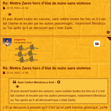
Re: Mettre Zares hors d'état de nuire sans violence
M
20 01 2021, 21:54
e
s
s
Et puis durant toutes les saisons, sans oublier toutes les fois où il s´est
a
g
fait clasher et recaler par les autres personnages, notamment Mendoza
e
ou Tao après qu’il ait découvert que c’etait Zarès
ziaguerra
Vénérable Inca
Re: Mettre Zares hors d'état de nuire sans violence
M
21 01 2021, 17:36
e
s
s
Juan Carlos Mendoza
a écrit :
a
g
e
Et puis durant toutes les saisons, sans oublier toutes les fois où il s´est
fait clasher et recaler par les autres personnages, notamment Mendoza
ou Tao après qu’il ait découvert que c’etait Zarès
« Et je découvre à présent qu’il n’est qu’un petit homme grotesque, juché