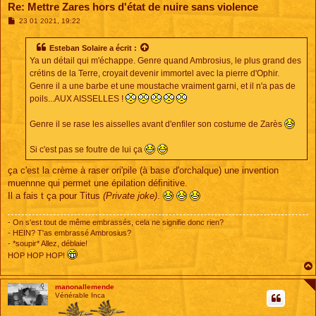
Re: Mettre Zares hors d'état de nuire sans violence
M
23 01 2021, 19:22
e
s
s
Esteban Solaire
a écrit :
a
Ya un détail qui m'échappe. Genre quand Ambrosius, le plus grand des
g
e
crétins de la Terre, croyait devenir immortel avec la pierre d'Ophir.
Genre il a une barbe et une moustache vraiment garni, et il n'a pas de
poils...AUX AISSELLES !
Genre il se rase les aisselles avant d'enfiler son costume de Zarès
Si c'est pas se foutre de lui ça
ça c'est la crème à raser ori'pile (à base d'orchalque) une invention
muennne qui permet une épilation définitive.
Il a fais t ça pour Titus
(Private joke)
.
- On s'est tout de même embrassés, cela ne signifie donc rien?
- HEIN? T'as embrassé Ambrosius?
- *soupir* Allez, déblaie!
HOP HOP HOP!
manonallemende
Vénérable Inca