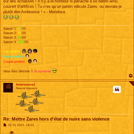
sur des échasses ! Il n’y a ni honneur ni panache à se battre ainsi,
couvert d’artifices ! Tu n’es qu’un pantin ridicule Zares, ou devrais-je
plutôt dire Ambrosius ! » - Mendoza
Saison 1:
18
/20
Saison 2:
16
/20
Saison 3:
20
/20
Saison 4:
19,5
/20
Trio préféré
:
Perso préféré
:
Couple préféré
:
Vous êtes blessée ?
Je survivrai.
Ambrozares2
Naacal loquace
Re: Mettre Zares hors d'état de nuire sans violence
M
22 01 2021, 18:02
e
s