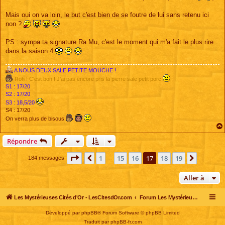
s
a
g
Mais oui on va loin, le but c'est bien de se foutre de lui sans retenu ici
e
non ?
PS : sympa ta signature Ra Mu, c'est le moment qui m'a fait le plus rire
dans la saison 4
A NOUS DEUX SALE PETITE MOUCHE !
Roh ! C'est bon ! J'ai pas encore pris la pierre sale petit porc
S1 : 17/20
S2 : 17/20
S3 : 18,5/20
S4 : 17/20
On verra plus de bisous
Répondre
Page
17
sur
19
1
15
16
17
18
19
Précédente
Suivant
184 messages
…
Aller à
Les Mystérieuses Cités d'Or - LesCitesdOr.com
Forum Les Mystérieuses Cités d'Or
Développé par
phpBB
® Forum Software © phpBB Limited
Traduit par
phpBB-fr.com