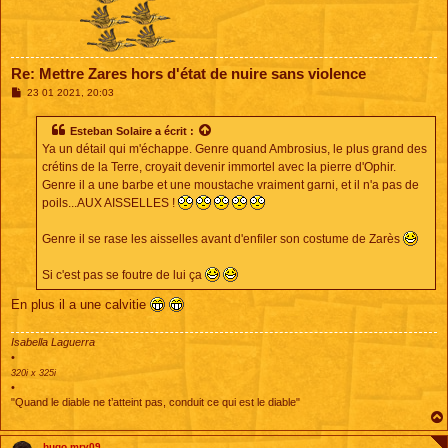
Re: Mettre Zares hors d'état de nuire sans violence
M
23 01 2021, 20:03
e
s
s
Esteban Solaire
a écrit :
a
Ya un détail qui m'échappe. Genre quand Ambrosius, le plus grand des
g
e
crétins de la Terre, croyait devenir immortel avec la pierre d'Ophir.
Genre il a une barbe et une moustache vraiment garni, et il n'a pas de
poils...AUX AISSELLES !
Genre il se rase les aisselles avant d'enfiler son costume de Zarès
Si c'est pas se foutre de lui ça
En plus il a une calvitie
Isabella Laguerra
•
320i x 325i
•
"Quand le diable ne t’atteint pas, conduit ce qui est le diable"
hugo.mry09