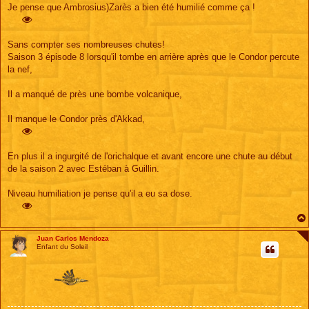
s
Je pense que Ambrosius)Zarès a bien été humilié comme ça !
s
a
g
e
Sans compter ses nombreuses chutes!
Saison 3 épisode 8 lorsqu'il tombe en arrière après que le Condor percute
la nef,
Il a manqué de près une bombe volcanique,
Il manque le Condor près d'Akkad,
En plus il a ingurgité de l'orichalque et avant encore une chute au début
de la saison 2 avec Estéban à Guillin.
Niveau humiliation je pense qu'il a eu sa dose.
Juan Carlos Mendoza
Enfant du Soleil