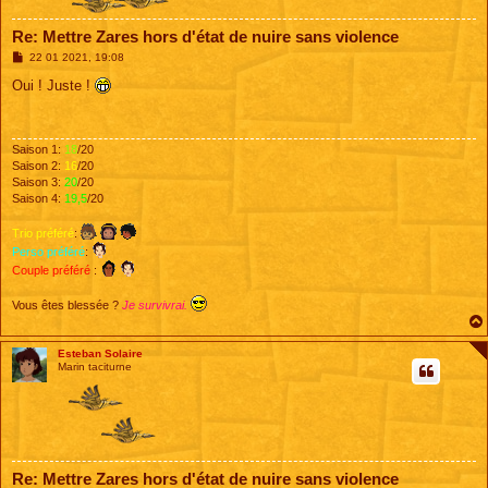
Re: Mettre Zares hors d'état de nuire sans violence
M
22 01 2021, 19:08
e
s
Oui ! Juste !
s
a
g
e
Saison 1:
18
/20
Saison 2:
16
/20
Saison 3:
20
/20
Saison 4:
19,5
/20
Trio préféré
:
Perso préféré
:
Couple préféré
:
Vous êtes blessée ?
Je survivrai.
Esteban Solaire
Marin taciturne
Re: Mettre Zares hors d'état de nuire sans violence