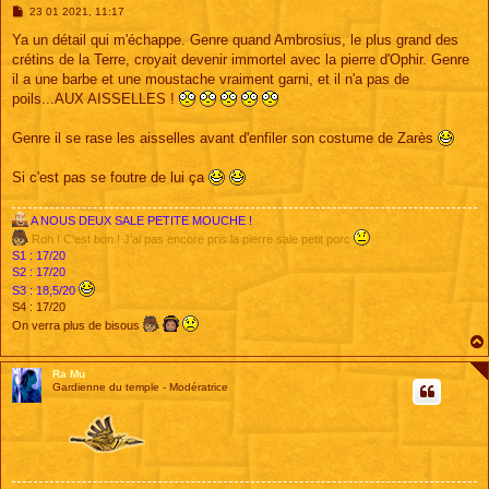
M
23 01 2021, 11:17
e
s
Ya un détail qui m'échappe. Genre quand Ambrosius, le plus grand des
s
crétins de la Terre, croyait devenir immortel avec la pierre d'Ophir. Genre
a
g
il a une barbe et une moustache vraiment garni, et il n'a pas de
e
poils...AUX AISSELLES !
Genre il se rase les aisselles avant d'enfiler son costume de Zarès
Si c'est pas se foutre de lui ça
A NOUS DEUX SALE PETITE MOUCHE !
Roh ! C'est bon ! J'ai pas encore pris la pierre sale petit porc
S1 : 17/20
S2 : 17/20
S3 : 18,5/20
S4 : 17/20
On verra plus de bisous
Ra Mu
Gardienne du temple - Modératrice