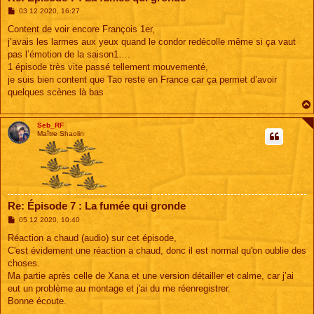
M
03 12 2020, 16:27
e
s
Content de voir encore François 1er,
s
j’avais les larmes aux yeux quand le condor redécolle même si ça vaut
a
g
pas l’émotion de la saison1….
e
1 épisode très vite passé tellement mouvementé,
je suis bien content que Tao reste en France car ça permet d’avoir
quelques scènes là bas
Seb_RF
Maître Shaolin
Re: Épisode 7 : La fumée qui gronde
M
05 12 2020, 10:40
e
s
Réaction a chaud (audio) sur cet épisode,
s
C'est évidement une réaction a chaud, donc il est normal qu'on oublie des
a
g
choses.
e
Ma partie après celle de Xana et une version détailler et calme, car j’ai
eut un problème au montage et j'ai du me réenregistrer.
Bonne écoute.