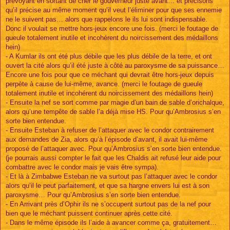
prévoyant en sortant de cher le gouverneur juste avant… et précisons
qu’il précise au même moment qu’il veut l’éliminer pour que ses ennemie
ne le suivent pas… alors que rappelons le ils lui sont indispensable.
Donc il voulait se mettre hors-jeux encore une fois. (merci le foutage de
gueule totalement inutile et incohérent du noircissement des médaillons
hein)
- A Kumlar ils ont été plus débile que les plus débile de la terre, et ont
ouvert la cité alors qu’il été juste à côté au paroxysme de sa puissance…
Encore une fois pour que ce méchant qui devrait être hors-jeux depuis
perpète à cause de lui-même, avance. (merci le foutage de gueule
totalement inutile et incohérent du noircissement des médaillons hein)
- Ensuite la nef se sort comme par magie d’un bain de sable d’orichalque,
alors qu’une tempête de sable l’a déjà mise HS. Pour qu’Ambrosius s’en
sorte bien entendue.
- Ensuite Esteban à refuser de l’attaquer avec le condor contrairement
aux demandes de Zia, alors qu’à l’épisode d’avant, il avait lui-même
proposé de l’attaquer avec. Pour qu’Ambrosius s’en sorte bien entendue.
(je pourrais aussi compter le fait que les Chaldis ait refusé leur aide pour
combattre avec le condor mais je vais être sympa).
- Et là à Zimbabwe Esteban ne va surtout pas l’attaquer avec le condor
alors qu’il le peut parfaitement, et que sa hargne envers lui est à son
paroxysme… Pour qu’Ambrosius s’en sorte bien entendue.
- En Arrivant près d’Ophir ils ne s’occupent surtout pas de la nef pour
bien que le méchant puissent continuer après cette cité.
- Dans le même épisode ils l’aide à avancer comme ça, gratuitement…