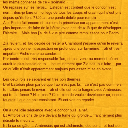
les même conneries de ce « scénario »…
On repasse sur les héros… Esteban est content que le condor n’est
rien… dois-je faire un florilège de tous les coups et crash qu’il s’est pris
depuis qu’ils l’ont ? C’était une parole débile pour remplir…
A et Pedro fuit encore et toujours la princesse car apparemment c’est
plus important de faire de la bêtise avec ces deux-là que de développer
l’histoire… Mais bon j’ai déjà vue pire comme remplissage pour Pedro…
Zia revient, et Tao décide de rester à Chambord j’espère qu’on le reverra
après une bonne introspection en profondeur sur lui-même… ah et très
important Pichu reste au condor…
Par contre c’est très responsable Tao, de pas venir au moment où on
aurait le plus besoin de toi… heureusement que Zia sait tout faire… par
ce qu’elle n’était apparemment toujours pas assez mise en avant…
Les deux rois se séparent en très bon thermes.
Bref Esteban pleur par ce que Tao n’est pas la… ce n’est pas comme si
tu n’allais jamais le revoir… ah et elle est ou ta hargne avec Ambrosius,
qui te fait foncé ? N’es pas ? C’est bien de vouloir développer ça, encore
faudrait-il que ce soit consistant. Et ont vas en reparler….
On a une jolie séquence avec le condor puis la nef.
Et Ambrosius cris de joie devant la fumé qui gronde… franchement plus
ridicule tu meurs…
Et là ça se gâte…. Ambrosius qui est alchimiste, docteur … et tout son