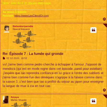
here! Just do it in private message.
Au revoir, à bientôt
Routard,
https://www.LesCitesdOr.com
thebunkerparodie
Naacal loquace
Re: Épisode 7 : La fumée qui gronde
M
02 12 2020, 18:52
e
s
vu! j'aime bien comme pedro cherche à échapper à l'amour ,l'opposé de
s
mendoza (qui est en mode rogne dans cet épisode ,pareil pour esteban)
a
g
,j'espère que tao reprendra confiance en lui gràce à l'ordre des sabliers et
e
j'aime bien comme l'un des olmèques s'agrippe à la falaise comme dans
la saison 1 ,c'est bien que tao a profité du séjour au japon pour enseigner
la langue de mue à zia en tout cas
Amaya
Maître Shaolin