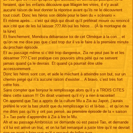
feraient, que les enfants découvre que Magon les vises, il n’y avait
aucune raison de leur donner la réponse avant qu’ils ne le découvrent
tout court. Donc les héros son débile pour le bien du « scénario ».
Et même après… c’est qui déjà qui disait qu’il préférait mourir ou renoncé
aux cité que de les lui laisser ??? Ah oui les héros… (À la montagne de
la lune)
Et franchement, Mendoza débarrasse toi de cet Olmèque à la con… et
qu’on ne me dise pas que c’est trop dur il va le faire à la première minute
du prochain épisode.
Et au passage même si c’été trop dangereux, Zia ne peut pas le et les
désarmer ??? C’est pratique ces pouvoirs ultra pété qui ne servent
jamais quand ça le devrais. Et quand ça pourrait être utile
accessoirement…
Donc les héros sont con, et aide le méchant à atteindre son but, sur un
chemin piégé qui n’a aucune raison d’exister… A bravo, c’est très fort
cette fois…
Sans compter que bonjour le remplissage alors qu’il y a TROIS CITES
dans cette saison !!! On dirait vraiment qu’il n’y a rien à raconter!
On apprend que Tao a appris de la culture Mu a Zia au Japon, j’aurais
préféré le voir la bas plutôt que du remplissage ici et là-bas… et qu’on ne
me dites pas qu’ils y ont pas pensé, au première épisode de la « saison
3 » Tao parle d’apprendre à Zia à lire le Mu.
Ah et au passage Ambrosius se demande où est passé Tao, et demande
s’il lui est arrivé un truc, et on lui fait remarqué a juste titre qu’il ne devrait
rien en avoir à faire vue qu’il a essayé de le/les tuer…