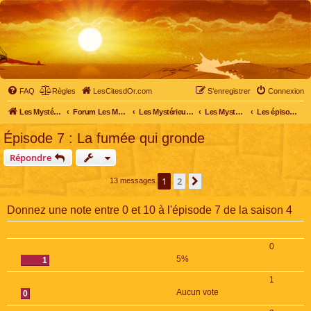
FAQ
Règles
LesCitesdOr.com
S’enregistrer
Connexion
Les Mystérieuses Cités d'Or - LesCitesdOr.com
Forum Les Mystérieuses Cités d'Or
Les Mystérieuses Cités d'Or
Les Mystérieuses Cités d'Or : saison 4 (2020)
Les épisodes de la saison 4
Épisode 7 : La fumée qui gronde
Répondre
1
2
Suivante
13 messages
Donnez une note entre 0 et 10 à l'épisode 7 de la saison 4
0
5%
1
1
Aucun vote
0