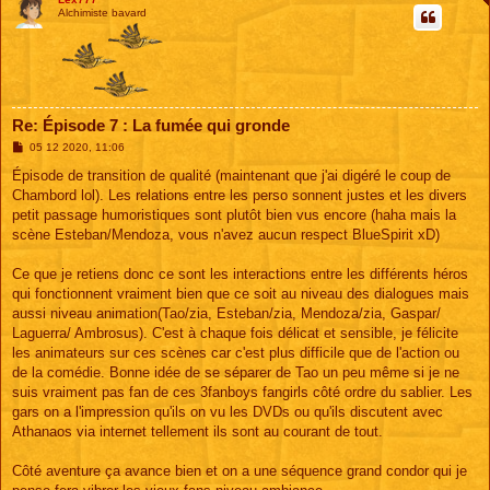
Alchimiste bavard
Re: Épisode 7 : La fumée qui gronde
M
05 12 2020, 11:06
e
s
Épisode de transition de qualité (maintenant que j'ai digéré le coup de
s
Chambord lol). Les relations entre les perso sonnent justes et les divers
a
g
petit passage humoristiques sont plutôt bien vus encore (haha mais la
e
scène Esteban/Mendoza, vous n'avez aucun respect BlueSpirit xD)
Ce que je retiens donc ce sont les interactions entre les différents héros
qui fonctionnent vraiment bien que ce soit au niveau des dialogues mais
aussi niveau animation(Tao/zia, Esteban/zia, Mendoza/zia, Gaspar/
Laguerra/ Ambrosus). C'est à chaque fois délicat et sensible, je félicite
les animateurs sur ces scènes car c'est plus difficile que de l'action ou
de la comédie. Bonne idée de se séparer de Tao un peu même si je ne
suis vraiment pas fan de ces 3fanboys fangirls côté ordre du sablier. Les
gars on a l'impression qu'ils on vu les DVDs ou qu'ils discutent avec
Athanaos via internet tellement ils sont au courant de tout.
Côté aventure ça avance bien et on a une séquence grand condor qui je