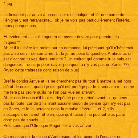
4.jpg
Ils finissent par arrivé à un escalier d’orichalque, et là, une partie de
l’énigme y est retranscrite… ok je ne vois pas particulièrement l’intérêt,
mais pourquoi pas…
Et évidement c’est à Laguerra de passer devant pour prendre les
risques^^
Ah et il lui libère les mains sur sa demande, lui précisant qu’il n’hésiterait
pas à se servir de son arme. Et là je me pose la question, Ambrosius on
est d’accord tu vas dans une cité ? Un endroit qui comme tu le sais est
dangereux… donc je peux savoir pourquoi tu n’y vas pas en Zares ???!
(Avec cette traitresse donc raison de plus)
Bref le condor Arrive et ils ne cherchent pas du tout à mettre la nef hors
d’état de nuire… quand je dis qu’il est protégé par le « scénario »... on ne
me fera pas croire qu’ils ne l’on pas vue en arrivant.
Ah et non le coup d’il faut se dépêché pour y arrivé avant lui, ça tiens
pas la route, car de 1 ils n’ont aucune raison de penser qu’il n’y est pas
en Zares, et là ils seraient dans la mouise sévère…, et 2, s’ils
s’occupent de la nef, et bien, quoi qu’il fasse il ne pourrait plus partir
donc pas de soucis.
Précisons que l’Olmèque Magon les a vus arriver…
On repasse sur la clique d’Ambrosius, et les piège de l’escalier ne