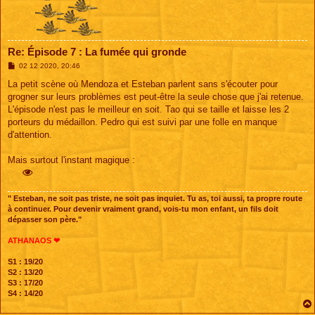
Re: Épisode 7 : La fumée qui gronde
M
02 12 2020, 20:46
e
s
La petit scène où Mendoza et Esteban parlent sans s'écouter pour
s
grogner sur leurs problèmes est peut-être la seule chose que j'ai retenue.
a
g
L'épisode n'est pas le meilleur en soit. Tao qui se taille et laisse les 2
e
porteurs du médaillon. Pedro qui est suivi par une folle en manque
d'attention.
Mais surtout l'instant magique :
" Esteban, ne soit pas triste, ne soit pas inquiet. Tu as, toi aussi, ta propre route
à continuer. Pour devenir vraiment grand, vois-tu mon enfant, un fils doit
dépasser son père."
ATHANAOS ❤
S1 : 19/20
S2 : 13/20
S3 : 17/20
S4 : 14/20