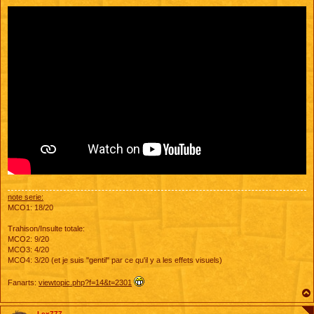
note serie:
MCO1: 18/20
Trahison/Insulte totale:
MCO2: 9/20
MCO3: 4/20
MCO4: 3/20 (et je suis "gentil" par ce qu'il y a les effets visuels)
Fanarts:
viewtopic.php?f=14&t=2301
Lex777