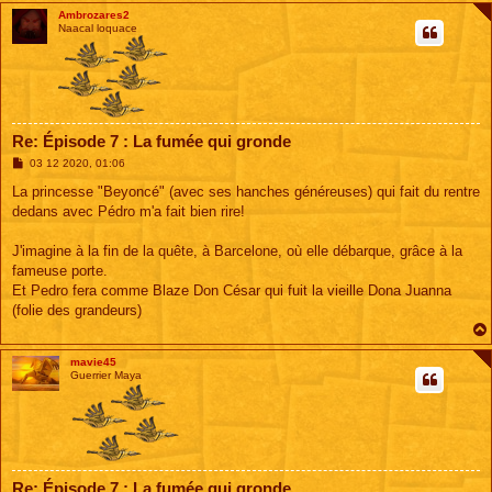
Ambrozares2
Naacal loquace
Re: Épisode 7 : La fumée qui gronde
M
03 12 2020, 01:06
e
s
La princesse "Beyoncé" (avec ses hanches généreuses) qui fait du rentre
s
dedans avec Pédro m'a fait bien rire!
a
g
e
J'imagine à la fin de la quête, à Barcelone, où elle débarque, grâce à la
fameuse porte.
Et Pedro fera comme Blaze Don César qui fuit la vieille Dona Juanna
(folie des grandeurs)
mavie45
Guerrier Maya
Re: Épisode 7 : La fumée qui gronde