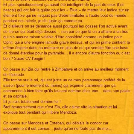
Et plus spécifiquement ça aurait été intelligent de la part de ceux (Les
naacal) qui ont fait la quête pour les « Elue » de mettre leur indice sur un
élément fixe qui ne risquait pas d’être trimbaler à l’autre bout du monde
pendant des siècle, je dis juste ça comme ça...
Et d’ailleurs on se demande aussi pourquoi les gosses l’on activé avant
de lire ce qui était déjà dessus… non par ce que là on a affaire à un truc
qui n’a aucune raison valable d’être considéré comme un indice pour
Ophir, qui a une énigme lambda gravé dessus, et qui en prime contient la
même énigme dans sa mémoire en plus de ce qui semble être une base
de donné étendue pour la pyramide… il a encore d’autre fonction ou c’est
bon ? Sacré CV l’engin !
On passe sur Zia qui rentre à Zimbabwe et on arrive au meilleur moment
de l’épisode.
Elle tombe sur le roi, qui est juste un de mes personnage préféré de la
saison (pour le moment du moins) qui exprime clairement que ça
commence à bien faire qu’ils fassent comme chez eux… dans son palais
et sa capitale.
Et je suis totalement derrière lui !
Bref heureusement que c’est Zia, elle calme vite la situation et lui
explique tout pendant qu’il libère Mendoza.
On passe sur Mendoza et Esteban, qui déblais le condor car
apparemment il est coincé… juste qu’on ne foute pas de moi…