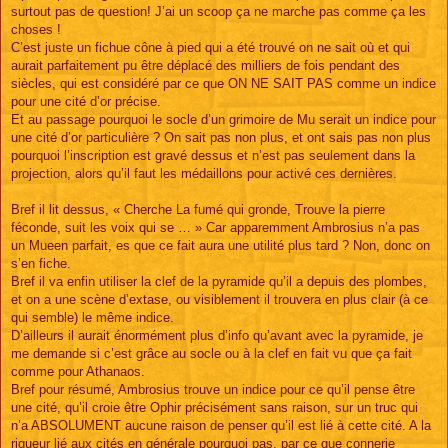
surtout pas de question! J’ai un scoop ça ne marche pas comme ça les
choses !
C’est juste un fichue cône à pied qui a été trouvé on ne sait où et qui
aurait parfaitement pu être déplacé des milliers de fois pendant des
siècles, qui est considéré par ce que ON NE SAIT PAS comme un indice
pour une cité d’or précise.
Et au passage pourquoi le socle d’un grimoire de Mu serait un indice pour
une cité d’or particulière ? On sait pas non plus, et ont sais pas non plus
pourquoi l’inscription est gravé dessus et n’est pas seulement dans la
projection, alors qu’il faut les médaillons pour activé ces dernières.
Bref il lit dessus, « Cherche La fumé qui gronde, Trouve la pierre
féconde, suit les voix qui se … » Car apparemment Ambrosius n’a pas
un Mueen parfait, es que ce fait aura une utilité plus tard ? Non, donc on
s’en fiche.
Bref il va enfin utiliser la clef de la pyramide qu’il a depuis des plombes,
et on a une scène d’extase, ou visiblement il trouvera en plus clair (à ce
qui semble) le même indice.
D’ailleurs il aurait énormément plus d’info qu’avant avec la pyramide, je
me demande si c’est grâce au socle ou à la clef en fait vu que ça fait
comme pour Athanaos.
Bref pour résumé, Ambrosius trouve un indice pour ce qu’il pense être
une cité, qu’il croie être Ophir précisément sans raison, sur un truc qui
n’a ABSOLUMENT aucune raison de penser qu’il est lié à cette cité. A la
rigueur lié aux cités en générale pourquoi pas, par ce que connerie