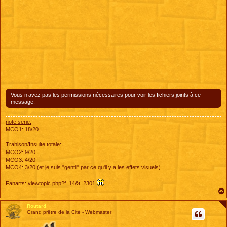
Vous n’avez pas les permissions nécessaires pour voir les fichiers joints à ce
message.
note serie:
MCO1: 18/20
Trahison/Insulte totale:
MCO2: 9/20
MCO3: 4/20
MCO4: 3/20 (et je suis "gentil" par ce qu'il y a les effets visuels)
Fanarts:
viewtopic.php?f=14&t=2301
Routard
Grand prêtre de la Cité - Webmaster