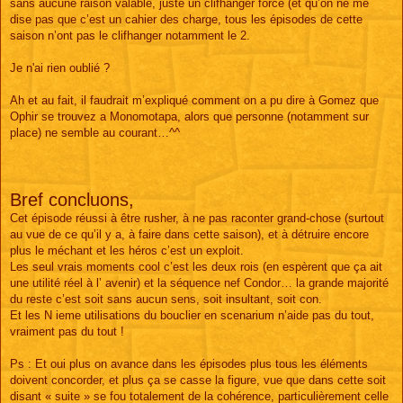
sans aucune raison valable, juste un clifhanger forcé (et qu’on ne me
dise pas que c’est un cahier des charge, tous les épisodes de cette
saison n’ont pas le clifhanger notamment le 2.
Je n'ai rien oublié ?
Ah et au fait, il faudrait m’expliqué comment on a pu dire à Gomez que
Ophir se trouvez a Monomotapa, alors que personne (notamment sur
place) ne semble au courant…^^
Bref concluons,
Cet épisode réussi à être rusher, à ne pas raconter grand-chose (surtout
au vue de ce qu’il y a, à faire dans cette saison), et à détruire encore
plus le méchant et les héros c’est un exploit.
Les seul vrais moments cool c’est les deux rois (en espèrent que ça ait
une utilité réel à l’ avenir) et la séquence nef Condor… la grande majorité
du reste c’est soit sans aucun sens, soit insultant, soit con.
Et les N ieme utilisations du bouclier en scenarium n’aide pas du tout,
vraiment pas du tout !
Ps : Et oui plus on avance dans les épisodes plus tous les éléments
doivent concorder, et plus ça se casse la figure, vue que dans cette soit
disant « suite » se fou totalement de la cohérence, particulièrement celle