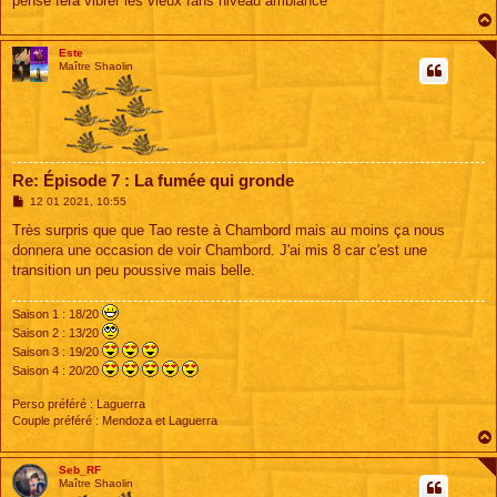
pense fera vibrer les vieux fans niveau ambiance
Este
Maître Shaolin
Re: Épisode 7 : La fumée qui gronde
M
12 01 2021, 10:55
e
s
Très surpris que que Tao reste à Chambord mais au moins ça nous
s
donnera une occasion de voir Chambord. J'ai mis 8 car c'est une
a
g
transition un peu poussive mais belle.
e
Saison 1 : 18/20
Saison 2 : 13/20
Saison 3 : 19/20
Saison 4 : 20/20
Perso préféré : Laguerra
Couple préféré : Mendoza et Laguerra
Seb_RF
Maître Shaolin