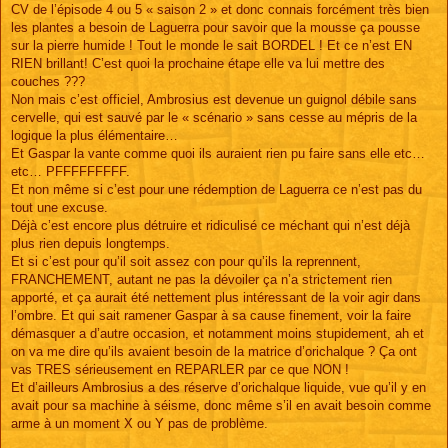
CV de l’épisode 4 ou 5 « saison 2 » et donc connais forcément très bien
les plantes a besoin de Laguerra pour savoir que la mousse ça pousse
sur la pierre humide ! Tout le monde le sait BORDEL ! Et ce n’est EN
RIEN brillant! C’est quoi la prochaine étape elle va lui mettre des
couches ???
Non mais c’est officiel, Ambrosius est devenue un guignol débile sans
cervelle, qui est sauvé par le « scénario » sans cesse au mépris de la
logique la plus élémentaire…
Et Gaspar la vante comme quoi ils auraient rien pu faire sans elle etc…
etc… PFFFFFFFFF.
Et non même si c’est pour une rédemption de Laguerra ce n’est pas du
tout une excuse.
Déjà c’est encore plus détruire et ridiculisé ce méchant qui n’est déjà
plus rien depuis longtemps.
Et si c’est pour qu’il soit assez con pour qu’ils la reprennent,
FRANCHEMENT, autant ne pas la dévoiler ça n’a strictement rien
apporté, et ça aurait été nettement plus intéressant de la voir agir dans
l’ombre. Et qui sait ramener Gaspar à sa cause finement, voir la faire
démasquer a d’autre occasion, et notamment moins stupidement, ah et
on va me dire qu’ils avaient besoin de la matrice d’orichalque ? Ça ont
vas TRES sérieusement en REPARLER par ce que NON !
Et d’ailleurs Ambrosius a des réserve d’orichalque liquide, vue qu’il y en
avait pour sa machine à séisme, donc même s’il en avait besoin comme
arme à un moment X ou Y pas de problème.