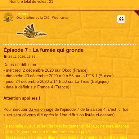
Nombre total de votes :
21
Routard
Grand prêtre de la Cité - Webmaster
Épisode 7 : La fumée qui gronde
M
24 11 2020, 15:36
e
s
Dates de diffusion
s
- mercredi 2 décembre 2020 sur Okoo (France)
a
g
- dimanche 20 décembre 2020 à 9 h 55 sur la RTS 1 (Suisse)
e
- jeudi 24 décembre 2020 à 14 h 50 sur La Trois (Belgique)
- date à définir sur France 4 (France)
Attention spoilers !
Pour discuter
du visionnage
de l'épisode 7 de la saison 4, c'est ici (ce
sujet sera déverrouillé après la 1ère diffusion listée ci-dessus).
Je rappelle qu'aucun lien de téléchargements illégaux ne sera autorisé
par ici. Si vous tenez à le faire, ce sera en privé!
Please guys, no links of illegal downloads or sharing or anything else