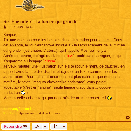
Re: Épisode 7 : La fumée qui gronde
M
08 11 2022, 14:45
e
s
Bonjour,
s
J'ai une question pour les besoins d'une illustration pour le site... Dans
a
g
cet épisode, le roi Neshangwe indique à Zia l'emplacement de la "fumée
e
qui gronde" (les chutes Victoria), qu'il appelle Mosi-oa-Tunya.
Après recherche, il s'agit du dialecte "
lozi
", parlé dans la région, et qui
s'apparente au langage "
shona
".
Je veux rajouter une illustration sur le site (pour le menu de gauche), en
rapport avec la cité d'or d'Ophir et rajouter un texte comme pour les
autres cités. Pour celles et ceux qui sont plus calé(e)s que moi en la
matière, le texte "maguta akavanzika endarama" vous parait-il
acceptable (c'est en "shona", seule langue dispo dans... google
traduction
).
Merci à celles et ceux qui pourront m'aider ou me conseiller !
Au revoir, à bientôt
Routard,
https://www.LesCitesdOr.com
Répondre