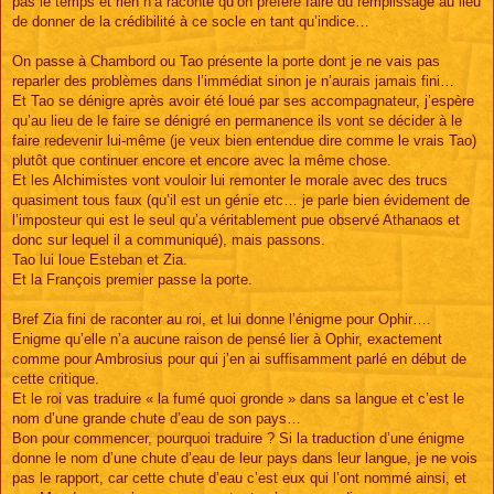
pas le temps et rien n’a raconté qu’on préfère faire du remplissage au lieu
de donner de la crédibilité à ce socle en tant qu’indice…
On passe à Chambord ou Tao présente la porte dont je ne vais pas
reparler des problèmes dans l’immédiat sinon je n’aurais jamais fini…
Et Tao se dénigre après avoir été loué par ses accompagnateur, j’espère
qu’au lieu de le faire se dénigré en permanence ils vont se décider à le
faire redevenir lui-même (je veux bien entendue dire comme le vrais Tao)
plutôt que continuer encore et encore avec la même chose.
Et les Alchimistes vont vouloir lui remonter le morale avec des trucs
quasiment tous faux (qu’il est un génie etc… je parle bien évidement de
l’imposteur qui est le seul qu’a véritablement pue observé Athanaos et
donc sur lequel il a communiqué), mais passons.
Tao lui loue Esteban et Zia.
Et la François premier passe la porte.
Bref Zia fini de raconter au roi, et lui donne l’énigme pour Ophir….
Enigme qu’elle n’a aucune raison de pensé lier à Ophir, exactement
comme pour Ambrosius pour qui j’en ai suffisamment parlé en début de
cette critique.
Et le roi vas traduire « la fumé quoi gronde » dans sa langue et c’est le
nom d’une grande chute d’eau de son pays…
Bon pour commencer, pourquoi traduire ? Si la traduction d’une énigme
donne le nom d’une chute d’eau de leur pays dans leur langue, je ne vois
pas le rapport, car cette chute d’eau c’est eux qui l’ont nommé ainsi, et