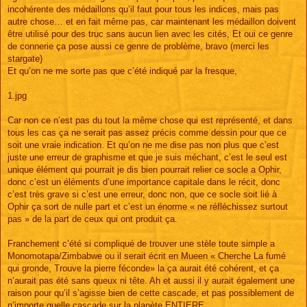
incohérente des médaillons qu’il faut pour tous les indices, mais pas
autre chose… et en fait même pas, car maintenant les médaillon doivent
être utilisé pour des truc sans aucun lien avec les cités, Et oui ce genre
de connerie ça pose aussi ce genre de problème, bravo (merci les
stargate)
Et qu’on ne me sorte pas que c’été indiqué par la fresque,
1.jpg
Car non ce n’est pas du tout la même chose qui est représenté, et dans
tous les cas ça ne serait pas assez précis comme dessin pour que ce
soit une vraie indication. Et qu’on ne me dise pas non plus que c’est
juste une erreur de graphisme et que je suis méchant, c’est le seul est
unique élément qui pourrait je dis bien pourrait relier ce socle a Ophir,
donc c’est un éléments d’une importance capitale dans le récit, donc
c’est très grave si c’est une erreur, donc non, que ce socle soit lié à
Ophir ça sort de nulle part et c’est un énorme « ne réfléchissez surtout
pas » de la part de ceux qui ont produit ça.
Franchement c’été si compliqué de trouver une stèle toute simple a
Monomotapa/Zimbabwe ou il serait écrit en Mueen « Cherche La fumé
qui gronde, Trouve la pierre féconde» la ça aurait été cohérent, et ça
n’aurait pas été sans queux ni tête. Ah et aussi il y aurait également une
raison pour qu’il s’agisse bien de cette cascade, et pas possiblement de
n’importe quelle cascade sur la planète ENTIERE.