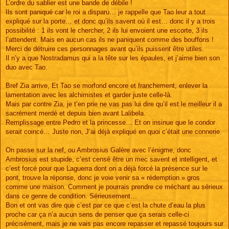
L’ordre du sablier est une bande de débile !
Ils sont paniqué car le roi a disparu… je rappelle que Tao leur a tout
expliqué sur la porte… et donc qu’ils savent où il est… donc il y a trois
possibilité : 1 ils vont le chercher, 2 ils lui envoient une escorte, 3 ils
l’attendent. Mais en aucun cas ils ne paniquent comme des bouffons !
Merci de détruire ces personnages avant qu’ils puissent être utiles.
Il n’y a que Nostradamus qui a la tête sur les épaules, et j’aime bien son
duo avec Tao.
Bref Zia arrive, Et Tao se morfond encore et franchement, enlever la
lamentation avec les alchimistes et garder juste celle-là.
Mais par contre Zia, je t’en prie ne vas pas lui dire qu’il est le meilleur il a
sacrément merdé et depuis bien avant Lalibela.
Remplissage entre Pedro et la princesse… Et on insinue que le condor
serait coincé… Juste non, J’ai déjà expliqué en quoi c’était une connerie.
On passe sur la nef, ou Ambrosius Galère avec l’énigme, donc
Ambrosius est stupide, c’est censé être un mec savent et intelligent, et
c’est forcé pour que Laguerra dont on a déjà forcé la présence sur le
pont, trouve la réponse, donc je voie venir sa « rédemption » gros
comme une maison. Comment je pourrais prendre ce méchant au sérieux
dans ce genre de condition. Sérieusement…
Bon et ont vas dire que c’est par ce que c’est la chute d’eau la plus
proche car ça n’a aucun sens de penser que ça serais celle-ci
précisément, mais je ne vais pas encore repasser et repassé toujours sur