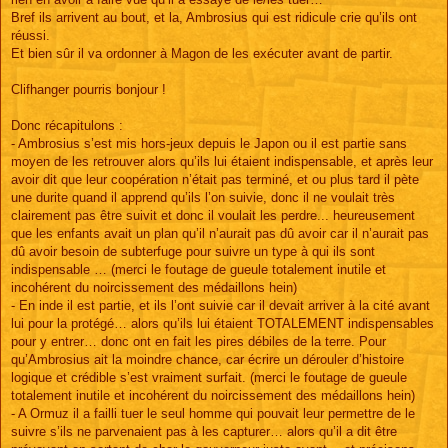
Bref ils arrivent au bout, et la, Ambrosius qui est ridicule crie qu’ils ont
réussi.
Et bien sûr il va ordonner à Magon de les exécuter avant de partir.
Clifhanger pourris bonjour !
Donc récapitulons :
- Ambrosius s’est mis hors-jeux depuis le Japon ou il est partie sans
moyen de les retrouver alors qu’ils lui étaient indispensable, et après leur
avoir dit que leur coopération n’était pas terminé, et ou plus tard il pète
une durite quand il apprend qu’ils l’on suivie, donc il ne voulait très
clairement pas être suivit et donc il voulait les perdre... heureusement
que les enfants avait un plan qu’il n’aurait pas dû avoir car il n’aurait pas
dû avoir besoin de subterfuge pour suivre un type à qui ils sont
indispensable … (merci le foutage de gueule totalement inutile et
incohérent du noircissement des médaillons hein)
- En inde il est partie, et ils l’ont suivie car il devait arriver à la cité avant
lui pour la protégé… alors qu’ils lui étaient TOTALEMENT indispensables
pour y entrer… donc ont en fait les pires débiles de la terre. Pour
qu’Ambrosius ait la moindre chance, car écrire un dérouler d’histoire
logique et crédible s’est vraiment surfait. (merci le foutage de gueule
totalement inutile et incohérent du noircissement des médaillons hein)
- A Ormuz il a failli tuer le seul homme qui pouvait leur permettre de le
suivre s’ils ne parvenaient pas à les capturer… alors qu’il a dit être