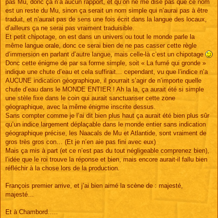
pas Mu, donc ça n’a aucun rapport, et qu’on ne me dise pas que ce nom
est un reste du Mu, sinon ça serait un nom simple qui n’aurai pas à être
traduit, et n’aurait pas de sens une fois écrit dans la langue des locaux,
d’ailleurs ça ne serai pas vraiment traduisible.
Et petit chipotage, on est dans un univers ou tout le monde parle la
même langue orale, donc ce serai bien de ne pas casser cette règle
d’immersion en parlant d’autre langue, mais celle-là c’est un chipotage
Donc cette énigme de par sa forme simple, soit « La fumé qui gronde »
indique une chute d’eau et cela suffirait… cependant, vu que l’indice n’a
AUCUNE indication géographique, il pourrait s’agir de n’importe quelle
chute d’eau dans le MONDE ENTIER ! Ah la la, ça aurait été si simple
une stèle fixe dans le coin qui aurait sanctuariser cette zone
géographique, avec la même énigme inscrite dessus.
Sans compter comme je l’ai dit bien plus haut ça aurait été bien plus sûr
qu’un indice largement déplaçable dans le monde entier sans indication
géographique précise, les Naacals de Mu et Atlantide, sont vraiment de
gros très gros con… (Et je n’en aie pas fini avec eux)
Mais ça mis à part (et ce n’est pas du tout négligeable comprenez bien),
l’idée que le roi trouve la réponse et bien, mais encore aurait-il fallu bien
réfléchir à la chose lors de la production.
François premier arrive, et j’ai bien aimé la scène de : majesté,
majesté…
Et à Chambord…..