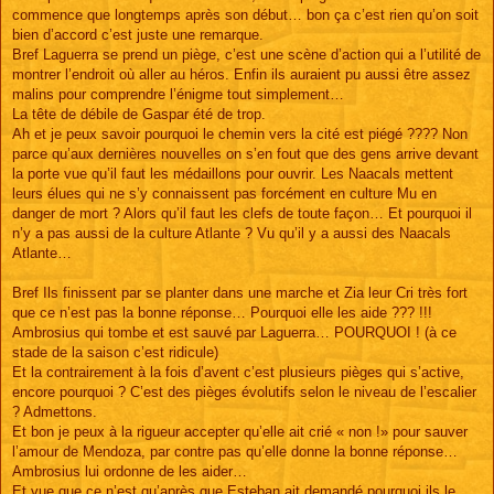
commence que longtemps après son début… bon ça c’est rien qu’on soit
bien d’accord c’est juste une remarque.
Bref Laguerra se prend un piège, c’est une scène d’action qui a l’utilité de
montrer l’endroit où aller au héros. Enfin ils auraient pu aussi être assez
malins pour comprendre l’énigme tout simplement…
La tête de débile de Gaspar été de trop.
Ah et je peux savoir pourquoi le chemin vers la cité est piégé ???? Non
parce qu’aux dernières nouvelles on s’en fout que des gens arrive devant
la porte vue qu’il faut les médaillons pour ouvrir. Les Naacals mettent
leurs élues qui ne s’y connaissent pas forcément en culture Mu en
danger de mort ? Alors qu’il faut les clefs de toute façon… Et pourquoi il
n’y a pas aussi de la culture Atlante ? Vu qu’il y a aussi des Naacals
Atlante…
Bref Ils finissent par se planter dans une marche et Zia leur Cri très fort
que ce n’est pas la bonne réponse… Pourquoi elle les aide ??? !!!
Ambrosius qui tombe et est sauvé par Laguerra… POURQUOI ! (à ce
stade de la saison c’est ridicule)
Et la contrairement à la fois d’avent c’est plusieurs pièges qui s’active,
encore pourquoi ? C’est des pièges évolutifs selon le niveau de l’escalier
? Admettons.
Et bon je peux à la rigueur accepter qu’elle ait crié « non !» pour sauver
l’amour de Mendoza, par contre pas qu’elle donne la bonne réponse…
Ambrosius lui ordonne de les aider…
Et vue que ce n’est qu’après que Esteban ait demandé pourquoi ils le