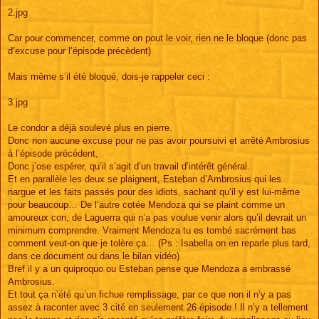
2.jpg
Car pour commencer, comme on pout le voir, rien ne le bloque (donc pas
d’excuse pour l’épisode précèdent)
Mais même s’il été bloqué, dois-je rappeler ceci :
3.jpg
Le condor a déjà soulevé plus en pierre.
Donc non aucune excuse pour ne pas avoir poursuivi et arrêté Ambrosius
à l’épisode précédent,
Donc j’ose espérer, qu’il s’agit d’un travail d’intérêt général.
Et en parallèle les deux se plaignent, Esteban d’Ambrosius qui les
nargue et les faits passés pour des idiots, sachant qu’il y est lui-même
pour beaucoup… De l’autre cotée Mendoza qui se plaint comme un
amoureux con, de Laguerra qui n’a pas voulue venir alors qu’il devrait un
minimum comprendre. Vraiment Mendoza tu es tombé sacrément bas
comment veut-on que je tolère ça… (Ps : Isabella on en reparle plus tard,
dans ce document ou dans le bilan vidéo)
Bref il y a un quiproquo ou Esteban pense que Mendoza a embrassé
Ambrosius.
Et tout ça n’été qu’un fichue remplissage, par ce que non il n’y a pas
assez à raconter avec 3 cité en seulement 26 épisode ! Il n’y a tellement