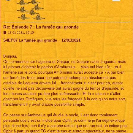
Re: Épisode 7 : La fumée qui gronde
M
18 01 2021, 10:15
e
s
S4EP07 La fumée qui gronde _ 12/01/2021
s
a
g
e
Bonjour,
On commence sur Laguerra et Gaspar, ou Gaspar saoul Laguerra, mais
lui promet d’obtenir le pardon d’Ambrosius… Mais oui bien sûr… et il
l’amène sur le pont, pourquoi Ambrosius aurait accepté ça ? A par bien
sur forcé des trucs pour une potentiel rédemption absolument pas
crédible de Laguerra envers lui… franchement si c’est pour ça, autant
qu’elle ne soit pas découverte ont aurait gagné du temps d’épisode, et
les choses auraient pu être plus intéressante. Et la « raison » d’aller
chercher les Olmèques, vue tous les forçages à la con qu’on nous sort,
franchement il y avait d’autre possibilité simple.
On passe sur Ambrosius qui étudie le socle, il est donc totalement
persuadé que c’est un indice pour Ophir, et comme je l’ai déjà expliqué
plus d’une fois, non il n’y a aucune raison que ce truc soit un indice pour
Ophir à part un grand TG c’est le cas et surtout spectateur, ne te pause