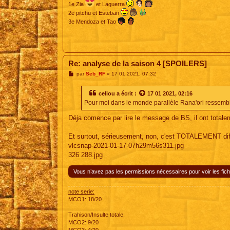
1e Zia
et Laguerra
2e pitchu et Esteban
3e Mendoza et Tao
Re: analyse de la saison 4 [SPOILERS]
M
par
Seb_RF
»
17 01 2021, 07:32
e
s
s
celiou
a écrit :
17 01 2021, 02:16
a
Pour moi dans le monde parallèle Rana'ori ressembl
g
e
Déja comence par lire le message de BS, il ont totalem
Et surtout, sérieusement, non, c'est TOTALEMENT diff
vlcsnap-2021-01-17-07h29m56s311.jpg
326 288.jpg
Vous n’avez pas les permissions nécessaires pour voir les fich
note serie:
MCO1: 18/20
Trahison/Insulte totale:
MCO2: 9/20
MCO3: 4/20