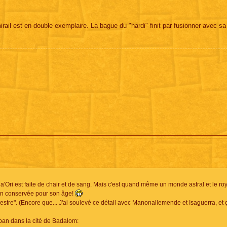
ail est en double exemplaire. La bague du "hardi" finit par fusionner avec sa
a'Ori est faite de chair et de sang. Mais c'est quand même un monde astral et le r
bien conservée pour son âge!
stre". (Encore que... J'ai soulevé ce détail avec Manonallemende et Isaguerra, et 
éban dans la cité de Badalom: