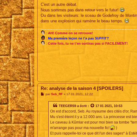
s
C'est un autre débat.
s
Nous sommes pas dans retour vers le futur!
a
g
Ou dans les visiteurs: le sceau de Godefroy de Montmir
e
dans une explosion qui ramène le beau temps.
:
AH! Comme on se retrouve!
:
Ma première leçon ne t'a pas SUFFIT?
:
Cette fois, tu ne t'en sortiras pas si FACILEMENT!
Re: analyse de la saison 4 [SPOILERS]
M
par
Seb_RF
»
17 01 2021, 12:22
e
s
s
TEEGER59
a écrit :
17 01 2021, 10:53
a
On est d'accord, Seb. Au royaume des cités d'or, Ran
g
e
Mu s'est éteint il y a 12.000 ans. La princesse est 
Le caveau à Kûmlar est pour moi bien sa tombe "terre
m'arrange pas pour ma nouvelle fic!
)
Et puis rappelle-toi ce que dit l'un des sages* à Est