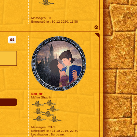
Messages :
11
Enregistré le :
30 12 2020, 11:58
H
a
u
t
Seb_RF
Maître Shaolin
Messages :
2376
Enregistré le :
24 10 2016, 22:59
Localisation :
Bordeaux