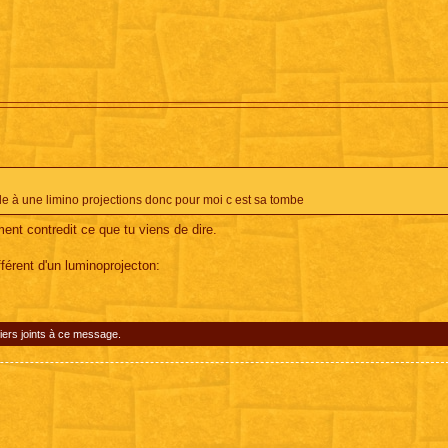
e à une limino projections donc pour moi c est sa tombe
ent contredit ce que tu viens de dire.
érent d'un luminoprojecton:
iers joints à ce message.