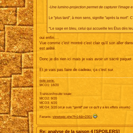
-Une lumino-projection permet de capturer l'image et 
Le "plus tard", à mon sens, signifie "après la mort".
*Le sage en bleu, celui qui accueille les Élus dès le
oui enfin....
Vue comme c'est montré c'est clair qu'il son aller da
est arêté.
Donc je dis rien ici mais je vais avoir un sacré paquet 
Et je vais pas faire de cadeau, ça c'est sur.
note serie:
MCO1: 18/20
Trahison/Insulte totale:
MCO2: 9/20
MCO3: 4/20
MCO4: 3/20 (et je suis "gentil" par ce qu'il y a les effets visuels)
Fanarts:
viewtopic.php?f=14&t=2301
Re: analyse de la saison 4 [SPOILERS]