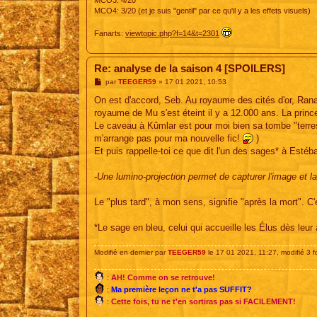
MCO4: 3/20 (et je suis "gentil" par ce qu'il y a les effets visuels)
Fanarts:
viewtopic.php?f=14&t=2301
Re: analyse de la saison 4 [SPOILERS]
M
par
TEEGER59
»
17 01 2021, 10:53
e
s
On est d'accord, Seb. Au royaume des cités d'or, Rana
s
royaume de Mu s'est éteint il y a 12.000 ans. La prin
a
g
Le caveau à Kûmlar est pour moi bien sa tombe "terres
e
m'arrange pas pour ma nouvelle fic!
)
Et puis rappelle-toi ce que dit l'un des sages* à Esté
-Une lumino-projection permet de capturer l'image et la 
Le "plus tard", à mon sens, signifie "après la mort". 
*Le sage en bleu, celui qui accueille les Élus dès leur
Modifié en dernier par
TEEGER59
le 17 01 2021, 11:27, modifié 3 fo
:
AH! Comme on se retrouve!
:
Ma première leçon ne t'a pas SUFFIT?
:
Cette fois, tu ne t'en sortiras pas si FACILEMENT!