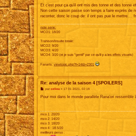
Et c'est pour ça qu'il ont mis des tonne et des tonne 
Non cette saison passe son temps a faire exprès de ne 
raconter, donc le coup de: il ont pas pue le mettre.... 
note serie:
MCO1: 18/20
Trahison/Insulte totale:
MCO2: 9/20
MCO3: 4/20
MCO4: 3/20 (et je suis "gentil" par ce qu'il y a les effets visuels)
Fanarts:
viewtopic.php?f=14&t=2301
Re: analyse de la saison 4 [SPOILERS]
M
par
celiou
»
17 01 2021, 02:16
e
s
Pour moi dans le monde parallèle Rana'ori ressemble 
s
a
g
e
mco 1: 20/20
mco 2: 14/20
mco 3: 18/20
mco 4 : 18.5/20
meilleurs perso :