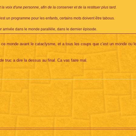
la voix d'une personne, afin de la conserver et de la restituer plus tard.
 C'est un programme pour les enfants, certains mots doivent être tabous.
ur arrivée dans le monde parallèle, dans le dernier épisode.
ns ce monde avant le cataclysme, et a tous les coups que c'est un monde ou 
de truc a dire la dessus au final. Ca vas faire mal.