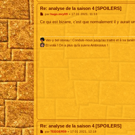
Re: analyse de la saison 4 [SPOILERS]
M
par
hugo.mry09
»
17 01 2021, 11:13
e
s
Ce qui est bizarre, c'est que normalement il y aurait u
s
a
g
e
Vas-y bel oiseau ! Conduis-nous jusqu'au traitre et à sa tanièr
Et voilà ! On a plus qu'à suivre Ambrosius !
Re: analyse de la saison 4 [SPOILERS]
M
par
TEEGER59
»
17 01 2021, 12:18
e