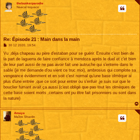
thebunkerparodie
Naacal loquace
Re: Épisode 21 : Main dans la main
M
30 12 2020, 19:54
e
s
Vu ,déja chapeau au père d'estaban pour se guérir. Ensuite c'est bien de
s
la part de laguerra de faire confiance à mendoza après le duel et c'et bien
a
g
de leur part aussi de ne pas avoir fait une autruche qui s'enterre dans le
e
sable (je me demande d'ou vient ce truc moi), ambrosius qui complote sa
vengeance évidemment et en soit c'est normal qu'une base olmèque ai
plus d'une entrée ,que ce soit pour entrer ou s'enfuir ,je suis sur que le
bouclier fumant avait ça aussi (c'est obligé que pas tout les olmèques de
cette base soient morts ,certains ont pu être fait prisonniers ou sont dans
la nature)
Amaya
Maître Shaolin