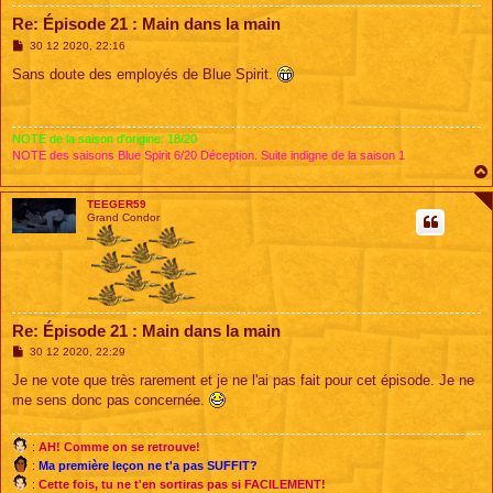
Re: Épisode 21 : Main dans la main
M
30 12 2020, 22:16
e
s
Sans doute des employés de Blue Spirit.
s
a
g
e
NOTE de la saison d'origine: 18/20
NOTE des saisons Blue Spirit 6/20 Déception. Suite indigne de la saison 1
TEEGER59
Grand Condor
Re: Épisode 21 : Main dans la main
M
30 12 2020, 22:29
e
s
Je ne vote que très rarement et je ne l'ai pas fait pour cet épisode. Je ne
s
me sens donc pas concernée.
a
g
e
:
AH! Comme on se retrouve!
:
Ma première leçon ne t'a pas SUFFIT?
:
Cette fois, tu ne t'en sortiras pas si FACILEMENT!