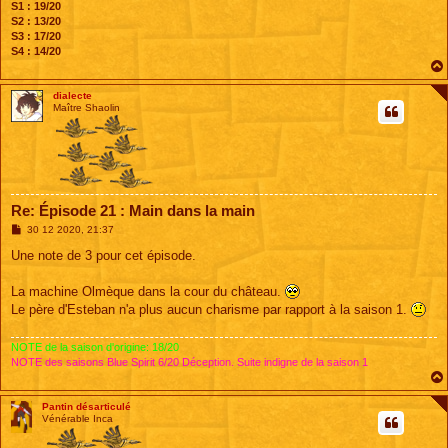
S1 : 19/20
S2 : 13/20
S3 : 17/20
S4 : 14/20
dialecte
Maître Shaolin
Re: Épisode 21 : Main dans la main
M
30 12 2020, 21:37
e
s
Une note de 3 pour cet épisode.
s
a
g
La machine Olmèque dans la cour du château.
e
Le père d'Esteban n'a plus aucun charisme par rapport à la saison 1.
NOTE de la saison d'origine: 18/20
NOTE des saisons Blue Spirit 6/20 Déception. Suite indigne de la saison 1
Pantin désarticulé
Vénérable Inca