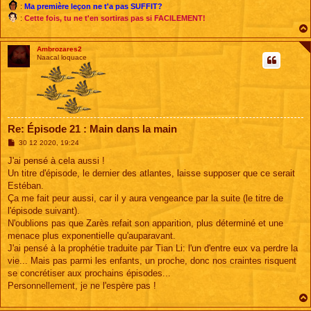
:
Ma première leçon ne t'a pas SUFFIT?
:
Cette fois, tu ne t'en sortiras pas si FACILEMENT!
Ambrozares2
Naacal loquace
Re: Épisode 21 : Main dans la main
M
30 12 2020, 19:24
e
s
J'ai pensé à cela aussi !
s
Un titre d'épisode, le dernier des atlantes, laisse supposer que ce serait
a
g
Estéban.
e
Ça me fait peur aussi, car il y aura vengeance par la suite (le titre de
l'épisode suivant).
N'oublions pas que Zarès refait son apparition, plus déterminé et une
menace plus exponentielle qu'auparavant.
J'ai pensé à la prophétie traduite par Tian Li: l'un d'entre eux va perdre la
vie... Mais pas parmi les enfants, un proche, donc nos craintes risquent
se concrétiser aux prochains épisodes...
Personnellement, je ne l'espère pas !