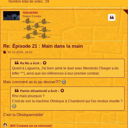
Nombre total de votes :
29
TEEGER59
Grand Condor
Re: Épisode 21 : Main dans la main
M
30 12 2020, 19:22
e
s
s
Ra Mu
a écrit :
a
Quant à Laguerra, J'ai bien aimé le duel avec Mendodo (Teeger a du
g
e
kiffer ^^), ainsi que les références à leur premier combat.
Mais comment as-tu pu deviner?!?
Pantin désarticulé
a écrit :
Rho mais pourquoi ?
C'est de voir la machine Olmèque à Chambord qui t'as rendue muette ?
C'est la Olmèquemobile!
:
AH! Comme on se retrouve!