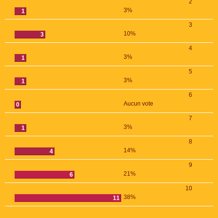
2
3%
1
3
10%
3
4
3%
1
5
3%
1
6
Aucun vote
0
7
3%
1
8
14%
4
9
21%
6
10
38%
11