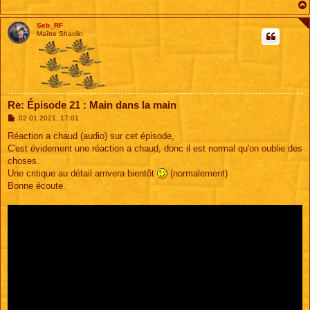
Seb_RF
Maître Shaolin
Re: Épisode 21 : Main dans la main
M
02 01 2021, 17:01
e
s
Réaction a chaud (audio) sur cet épisode,
s
C'est évidement une réaction a chaud, donc il est normal qu'on oublie des
a
g
choses.
e
Une critique au détail arrivera bientôt
(normalement)
Bonne écoute.