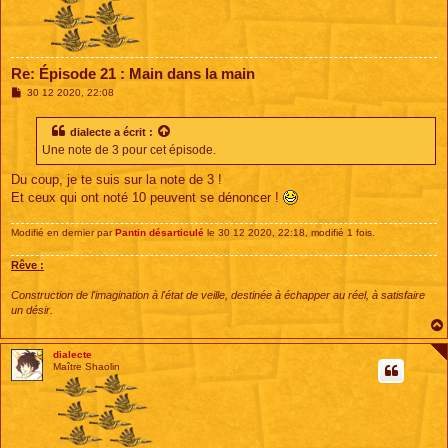
Re: Épisode 21 : Main dans la main
M
30 12 2020, 22:08
e
s
s
dialecte
a écrit :
a
Une note de 3 pour cet épisode.
g
e
Du coup, je te suis sur la note de 3 !
Et ceux qui ont noté 10 peuvent se dénoncer !
Modifié en dernier par
Pantin désarticulé
le 30 12 2020, 22:18, modifié 1 fois.
Rêve :
Construction de l'imagination à l'état de veille, destinée à échapper au réel, à satisfaire
un désir.
dialecte
Maître Shaolin