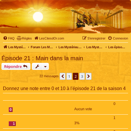
FAQ
Règles
LesCitesdOr.com
S’enregistrer
Connexion
Les Mystérieuses Cités d'Or - LesCitesdOr.com
Forum Les Mystérieuses Cités d'Or
Les Mystérieuses Cités d'Or
Les Mystérieuses Cités d'Or : saison 4 (2020)
Les épisodes de la saison 4
Épisode 21 : Main dans la main
Répondre
1
2
3
Précédente
Suivante
22 messages
Donnez une note entre 0 et 10 à l'épisode 21 de la saison 4
0
Aucun vote
0
1
3%
1