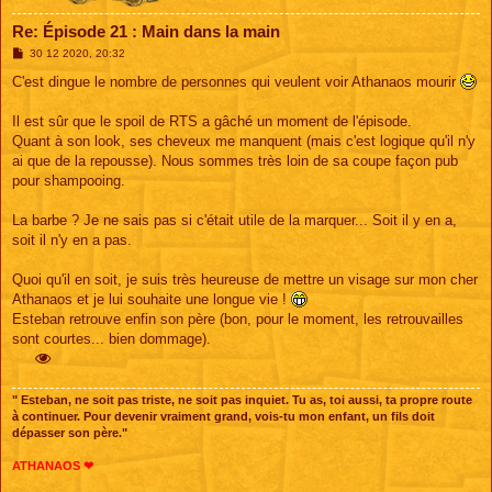
Re: Épisode 21 : Main dans la main
M
30 12 2020, 20:32
e
s
C'est dingue le nombre de personnes qui veulent voir Athanaos mourir
s
a
g
Il est sûr que le spoil de RTS a gâché un moment de l'épisode.
e
Quant à son look, ses cheveux me manquent (mais c'est logique qu'il n'y
ai que de la repousse). Nous sommes très loin de sa coupe façon pub
pour shampooing.
La barbe ? Je ne sais pas si c'était utile de la marquer... Soit il y en a,
soit il n'y en a pas.
Quoi qu'il en soit, je suis très heureuse de mettre un visage sur mon cher
Athanaos et je lui souhaite une longue vie !
Esteban retrouve enfin son père (bon, pour le moment, les retrouvailles
sont courtes... bien dommage).
" Esteban, ne soit pas triste, ne soit pas inquiet. Tu as, toi aussi, ta propre route
à continuer. Pour devenir vraiment grand, vois-tu mon enfant, un fils doit
dépasser son père."
ATHANAOS ❤