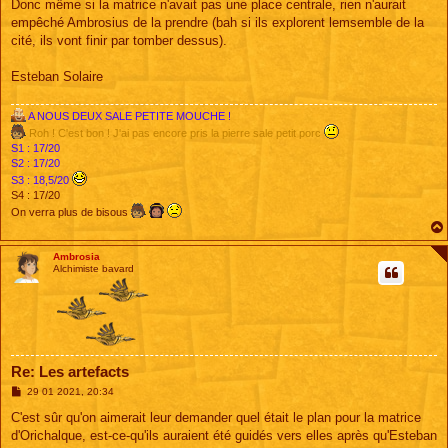
Donc même si la matrice n'avait pas une place centrale, rien n'aurait
empêché Ambrosius de la prendre (bah si ils explorent lemsemble de la
cité, ils vont finir par tomber dessus).
Esteban Solaire
A NOUS DEUX SALE PETITE MOUCHE !
Roh ! C'est bon ! J'ai pas encore pris la pierre sale petit porc
S1 : 17/20
S2 : 17/20
S3 : 18,5/20
S4 : 17/20
On verra plus de bisous
Ambrosia
Alchimiste bavard
Re: Les artefacts
M
29 01 2021, 20:34
e
s
C'est sûr qu'on aimerait leur demander quel était le plan pour la matrice
s
d'Orichalque, est-ce-qu'ils auraient été guidés vers elles après qu'Esteban
a