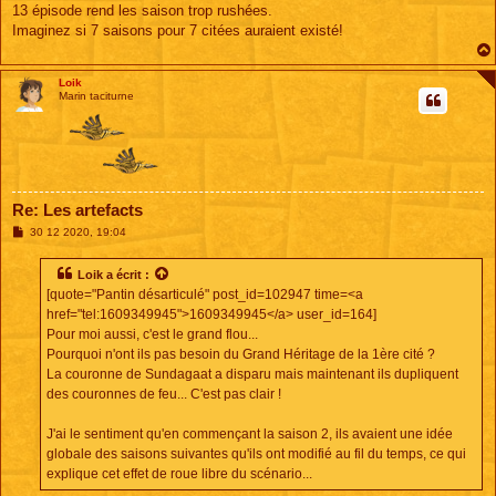
13 épisode rend les saison trop rushées.
Imaginez si 7 saisons pour 7 citées auraient existé!
Loik
Marin taciturne
Re: Les artefacts
M
30 12 2020, 19:04
e
s
s
Loik
a écrit :
a
[quote="Pantin désarticulé" post_id=102947 time=<a
g
e
href="tel:1609349945">1609349945</a> user_id=164]
Pour moi aussi, c'est le grand flou...
Pourquoi n'ont ils pas besoin du Grand Héritage de la 1ère cité ?
La couronne de Sundagaat a disparu mais maintenant ils dupliquent
des couronnes de feu... C'est pas clair !
J'ai le sentiment qu'en commençant la saison 2, ils avaient une idée
globale des saisons suivantes qu'ils ont modifié au fil du temps, ce qui
explique cet effet de roue libre du scénario...