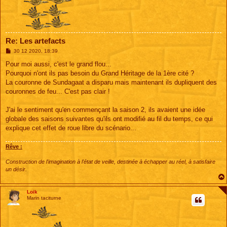
Re: Les artefacts
M
30 12 2020, 18:39
e
s
Pour moi aussi, c'est le grand flou...
s
Pourquoi n'ont ils pas besoin du Grand Héritage de la 1ère cité ?
a
g
La couronne de Sundagaat a disparu mais maintenant ils dupliquent des
e
couronnes de feu... C'est pas clair !
J'ai le sentiment qu'en commençant la saison 2, ils avaient une idée
globale des saisons suivantes qu'ils ont modifié au fil du temps, ce qui
explique cet effet de roue libre du scénario...
Rêve :
Construction de l'imagination à l'état de veille, destinée à échapper au réel, à satisfaire
un désir.
Loik
Marin taciturne