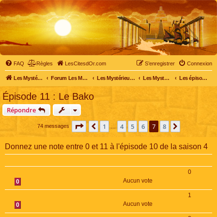
FAQ
Règles
LesCitesdOr.com
S’enregistrer
Connexion
Les Mystérieuses Cités d'Or - LesCitesdOr.com
Forum Les Mystérieuses Cités d'Or
Les Mystérieuses Cités d'Or
Les Mystérieuses Cités d'Or : saison 4 (2020)
Les épisodes de la saison 4
Épisode 11 : Le Bako
Répondre
Page
7
sur
8
1
4
5
6
7
8
Précédente
Suivante
74 messages
…
Donnez une note entre 0 et 11 à l'épisode 10 de la saison 4
0
Aucun vote
0
1
Aucun vote
0