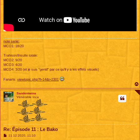
note serie:
MCO1: 18/20
Trahison/Insulte totale:
MCO2: 9/20
MCO3: 4/20
MCO4: 3/20 (et je suis "gentil" par ce qu'il y a les effets visuels)
Fanarts:
viewtopic.php?f=14&t=2301
Sandentwins
Vénérable Inca
Re: Épisode 11 : Le Bako
M
11 12 2020, 11:10
e