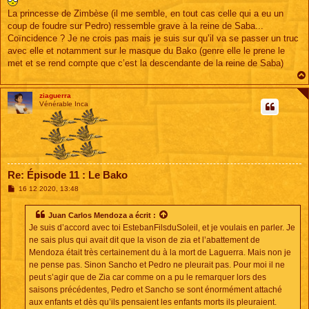
La princesse de Zimbèse (il me semble, en tout cas celle qui a eu un
coup de foudre sur Pedro) ressemble grave à la reine de Saba...
Coïncidence ? Je ne crois pas mais je suis sur qu’il va se passer un truc
avec elle et notamment sur le masque du Bako (genre elle le prene le
met et se rend compte que c’est la descendante de la reine de Saba)
ziaguerra
Vénérable Inca
Re: Épisode 11 : Le Bako
M
16 12 2020, 13:48
e
s
s
Juan Carlos Mendoza
a écrit :
a
Je suis d’accord avec toi EstebanFilsduSoleil, et je voulais en parler. Je
g
e
ne sais plus qui avait dit que la vison de zia et l’abattement de
Mendoza était très certainement du à la mort de Laguerra. Mais non je
ne pense pas. Sinon Sancho et Pedro ne pleurait pas. Pour moi il ne
peut s’agir que de Zia car comme on a pu le remarquer lors des
saisons précédentes, Pedro et Sancho se sont énormément attaché
aux enfants et dès qu’ils pensaient les enfants morts ils pleuraient.