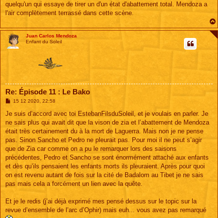
quelqu'un qui essaye de tirer un d'un état d'abattement total. Mendoza a
a
g
l'air complètement terrassé dans cette scène.
e
Juan Carlos Mendoza
Enfant du Soleil
Re: Épisode 11 : Le Bako
M
15 12 2020, 22:58
e
s
Je suis d’accord avec toi EstebanFilsduSoleil, et je voulais en parler. Je
s
ne sais plus qui avait dit que la vison de zia et l’abattement de Mendoza
a
g
était très certainement du à la mort de Laguerra. Mais non je ne pense
e
pas. Sinon Sancho et Pedro ne pleurait pas. Pour moi il ne peut s’agir
que de Zia car comme on a pu le remarquer lors des saisons
précédentes, Pedro et Sancho se sont énormément attaché aux enfants
et dès qu’ils pensaient les enfants morts ils pleuraient. Après pour quoi
on est revenu autant de fois sur la cité de Badalom au Tibet je ne sais
pas mais cela a forcément un lien avec la quête.
Et je le redis (j’ai déjà exprimé mes pensé dessus sur le topic sur la
revue d’ensemble de l’arc d’Ophir) mais euh... vous avez pas remarqué