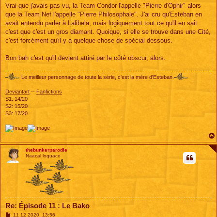
s
Vrai que j'avais pas vu, la Team Condor l'appelle "Pierre d'Ophir" alors
s
que la Team Nef l'appelle "Pierre Philosophale". J'ai cru qu'Esteban en
a
g
avait entendu parler à Lalibela, mais logiquement tout ce qu'il en sait
e
c'est que c'est un gros diamant. Quoique, si elle se trouve dans une Cité,
c'est forcément qu'il y a quelque chose de spécial dessous.
Bon bah c'est qu'il devient attiré par le côté obscur, alors.
Le meilleur personnage de toute la série, c'est la mère d'Esteban.
Deviantart
--
Fanfictions
S1: 14/20
S2: 15/20
S3: 17/20
thebunkerparodie
Naacal loquace
Re: Épisode 11 : Le Bako
M
11 12 2020, 13:56