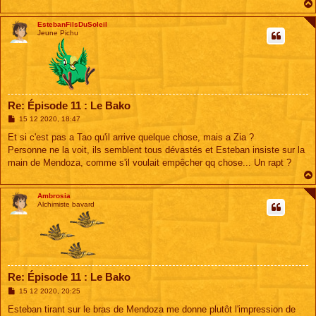
EstebanFilsDuSoleil
Jeune Pichu
Re: Épisode 11 : Le Bako
M
15 12 2020, 18:47
e
s
Et si c'est pas a Tao qu'il arrive quelque chose, mais a Zia ?
s
Personne ne la voit, ils semblent tous dévastés et Esteban insiste sur la
a
g
main de Mendoza, comme s'il voulait empêcher qq chose... Un rapt ?
e
Ambrosia
Alchimiste bavard
Re: Épisode 11 : Le Bako
M
15 12 2020, 20:25
e
s
Esteban tirant sur le bras de Mendoza me donne plutôt l'impression de
s