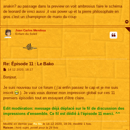
e
s
anakin? au passage dans la preview on voit ambrosius faire le schéma
s
de leonard de vinci aussi ,il vas power up et la pierre philosophale en
a
g
gros c'est un champignon de mario du coup
e
Juan Carlos Mendoza
Enfant du Soleil
Re: Épisode 11 : Le Bako
M
14 12 2020, 18:17
e
s
Bonjour,
s
a
g
Je suis nouveau sur ce forum ( j’ai enfin passez le cap et je me suis
e
inscrit
). Je vais vous donner mon impression global sur ces 11
premiers épisodes tout en essayant d’être claire.
Edit modération: message déjà déplacé sur le fil de discussion des
impressions d'ensemble. Ce fil est dédié à l'épisode 11 merci. ^^
Modifié en dernier par
Ra Mu
le 14 12 2020, 18:39, modifié 1 fois.
Raison :
hors sujet, posté pour la 2è fois