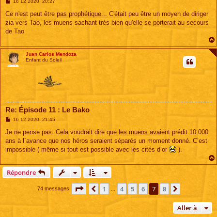
M
16 12 2020, 20:27
e
s
Ce n'est peut être pas prophétique... C'était peu être un moyen de diriger
s
zia vers Tao, les muens sachant très bien qu'elle se porterait au secours
a
g
de Tao
e
Juan Carlos Mendoza
Enfant du Soleil
Re: Épisode 11 : Le Bako
M
16 12 2020, 21:45
e
s
Je ne pense pas. Cela voudrait dire que les muens avaient prédit 10 000
s
ans à l´avance que nos héros seraient séparés un moment donné. C’est
a
g
impossible ( même si tout est possible avec les cités d’or
).
e
Répondre
Page
7
sur
8
1
4
5
6
7
8
Précédente
Suivante
74 messages
…
Aller à