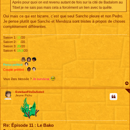
Après pour quoi on est revenu autant de fois sur la cité de Badalom au
Tibet je ne sais pas mais cela a forcément un lien avec la quête.
Oui mais ce qui est bizarre, c’est que seul Sancho pleure et non Pedro.
Je pense plutôt que Sancho et Mendoza sont tristes à propos de choses
complètement différentes.
Saison 1:
18
/20
Saison 2:
16
/20
Saison 3:
20
/20
Saison 4:
19,5
/20
Trio préféré
:
Perso préféré
:
Couple préféré
:
Vous êtes blessée ?
Je survivrai.
EstebanFilsDuSoleil
Jeune Pichu
Re: Épisode 11 : Le Bako