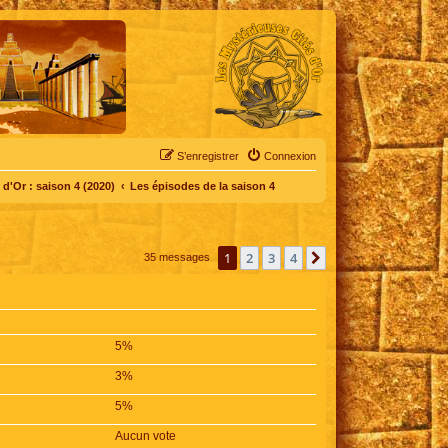
S’enregistrer
Connexion
d'Or : saison 4 (2020)
Les épisodes de la saison 4
1
2
3
4
Suivante
35 messages
5%
3%
5%
Aucun vote