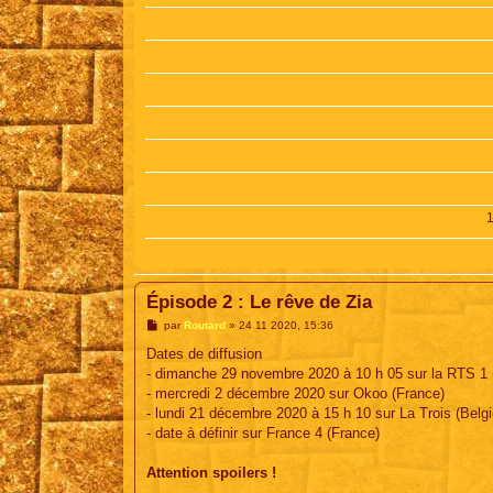
Épisode 2 : Le rêve de Zia
M
par
Routard
»
24 11 2020, 15:36
e
s
Dates de diffusion
s
- dimanche 29 novembre 2020 à 10 h 05 sur la RTS 1 
a
g
- mercredi 2 décembre 2020 sur Okoo (France)
e
- lundi 21 décembre 2020 à 15 h 10 sur La Trois (Belg
- date à définir sur France 4 (France)
Attention spoilers !