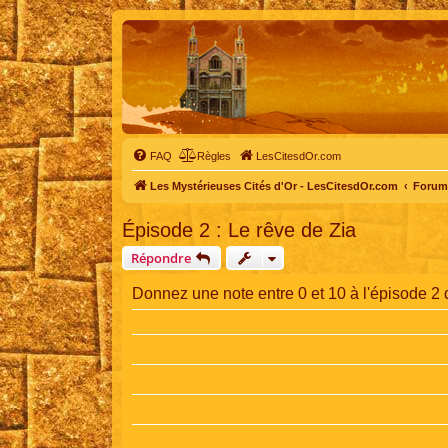
FAQ
Règles
LesCitesdOr.com
Les Mystérieuses Cités d'Or - LesCitesdOr.com
Forum 
Épisode 2 : Le rêve de Zia
Répondre
Donnez une note entre 0 et 10 à l'épisode 2 