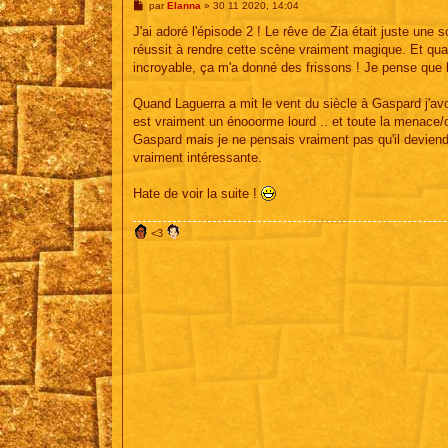
M
par
Elanna
»
30 11 2020, 14:04
e
s
J'ai adoré l'épisode 2 ! Le rêve de Zia était juste une
s
réussit à rendre cette scène vraiment magique. Et quand
a
g
incroyable, ça m'a donné des frissons ! Je pense que 
e
Quand Laguerra a mit le vent du siècle à Gaspard j'avo
est vraiment un énooorme lourd .. et toute la menace/ch
Gaspard mais je ne pensais vraiment pas qu'il deviend
vraiment intéressante.
Hate de voir la suite !
<3