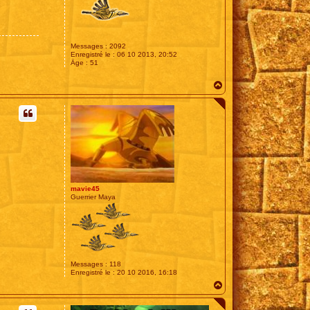
Messages :
2092
Enregistré le :
06 10 2013, 20:52
Âge :
51
H
a
u
t
mavie45
Guerrier Maya
Messages :
118
Enregistré le :
20 10 2016, 16:18
H
a
u