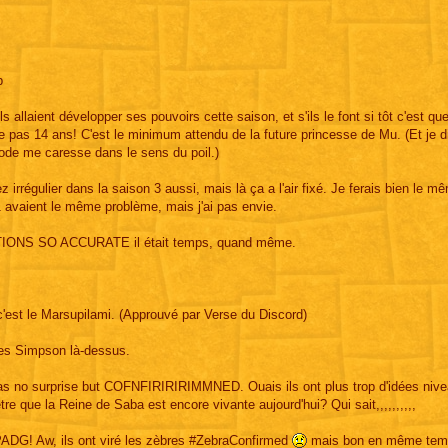
p
allaient développer ses pouvoirs cette saison, et s'ils le font si tôt c'est qu
e pas 14 ans! C'est le minimum attendu de la future princesse de Mu. (Et je d
ode me caresse dans le sens du poil.)
irrégulier dans la saison 3 aussi, mais là ça a l'air fixé. Je ferais bien le m
avaient le même problème, mais j'ai pas envie.
NS SO ACCURATE il était temps, quand même.
c'est le Marsupilami. (Approuvé par Verse du Discord)
des Simpson là-dessus.
rprise but COFNFIRIRIRIMMNED. Ouais ils ont plus trop d'idées nive
re que la Reine de Saba est encore vivante aujourd'hui? Qui sait,,,,,,,,,,
 PADG! Aw, ils ont viré les zèbres #ZebraConfirmed
mais bon en même tem