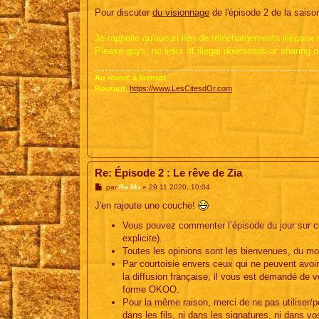
Pour discuter
du visionnage
de l'épisode 2 de la saison 
Je rappelle qu'aucun lien de téléchargements illégaux ne
Please guys, no links of illegal downloads or sharing o
Au revoir, à bientôt
Routard,
https://www.LesCitesdOr.com
Re: Épisode 2 : Le rêve de Zia
M
par
Ra Mu
»
29 11 2020, 10:04
e
s
J'en rajoute une couche!
s
a
Vous pouvez commenter l’épisode du jour sur ce fi
g
explicite).
e
Toutes les opinions sont les bienvenues, du m
Par courtoisie envers ceux qui ne peuvent avo
la diffusion française, il vous est demandé de vo
forme OKOO.
Pour la même raison, merci de ne pas utiliser/
dans les fils, ni dans les signatures, ni dans v