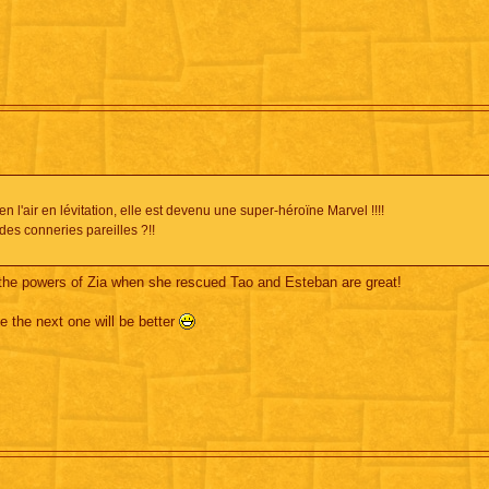
en l'air en lévitation, elle est devenu une super-héroïne Marvel !!!!
 des conneries pareilles ?!!
t the powers of Zia when she rescued Tao and Esteban are great!
e the next one will be better