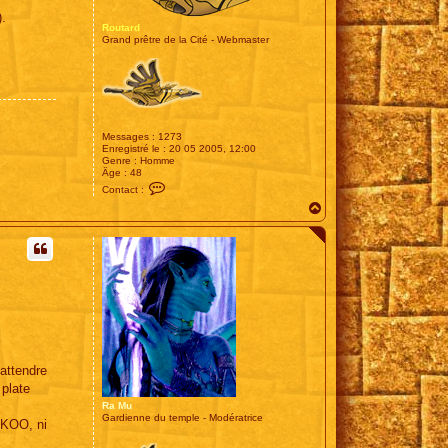
).
Routard
Grand prêtre de la Cité - Webmaster
Messages :
1273
Enregistré le :
20 05 2005, 12:00
Genre :
Homme
Âge :
48
C
Contact :
o
H
n
t
a
a
u
c
t
t
e
r
R
o
u
t
a
r
d
attendre
 plate
Ra Mu
Gardienne du temple - Modératrice
OKOO, ni