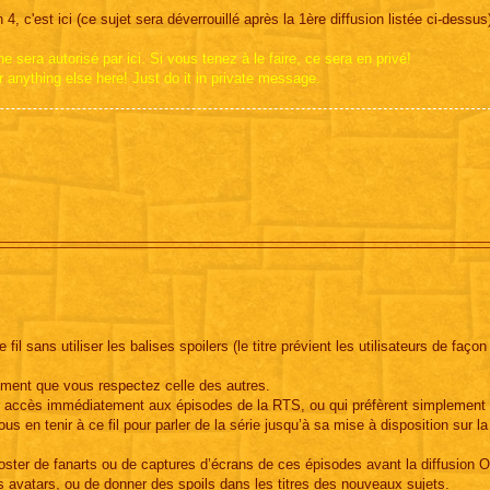
4, c'est ici (ce sujet sera déverrouillé après la 1ère diffusion listée ci-dessus
 sera autorisé par ici. Si vous tenez à le faire, ce sera en privé!
r anything else here! Just do it in private message.
l sans utiliser les balises spoilers (le titre prévient les utilisateurs de façon
oment que vous respectez celle des autres.
ir accès immédiatement aux épisodes de la RTS, ou qui préfèrent simplement 
us en tenir à ce fil pour parler de la série jusqu’à sa mise à disposition sur la
poster de fanarts ou de captures d’écrans de ces épisodes avant la diffusion 
os avatars, ou de donner des spoils dans les titres des nouveaux sujets.