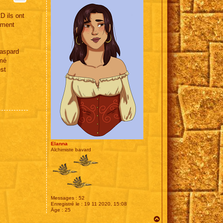
D ils ont
aiment
Gaspard
imé
est
Elanna
Alchimiste bavard
Messages :
52
Enregistré le :
19 11 2020, 15:08
Âge :
25
H