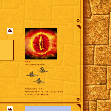
H
a
u
t
Cez
Alchimiste bavard
Messages :
52
Enregistré le :
17 11 2012, 18:02
Localisation :
Poland
H
a
u
t