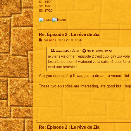
S1: 14/20
S2: 15/20
S3: 17/20
Re: Épisode 2 : Le rêve de Zia
M
par
Cez
»
30 11 2020, 13:37
e
s
s
mavie45
a écrit :
30 11 2020, 12:51
a
je viens visionner l'épisode 2 c'est quoi ça? Zia vole 
g
e
les créateurs ont-il vraiment vu la saison1 pour faire
c'est une hérésie !
Are you serious? :p It was just a dream, a vision. Bu
These two episodes are interesting, are good but I hop
Re: Épisode 2 : Le rêve de Zia