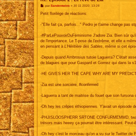
M
par
Sandentwins
»
30 11 2020, 13:26
e
s
Petit florilège de réactions:
s
a
g
-"Elle fait ça, parfois..." Pedro je t'aime change pas st
e
-#ParLePouvoirDuFéminisme J'adore Zia. Bien sûr qu'ils 
de l'importance. Le T-pose de l'extrême, et elle a mêm
en pensant à
L'Héritière des Sables
, même si cet épis
-Depuis quand Ambrosius tutoie Laguerra? C'était assez 
de blagues que pour Gaspard et Gomez qui dans la s1 
-HE GIVES HER THE CAPE WHY ARE MY PREDICTIO
-Zia est une sorcière, #confirmed
-Laguerra a tant de maitrise du fouet que son fursona 
-Oh hey les crêpes éthiopiennes. Y'avait un épisode 
-PHJISLOOSPHERR SRTONE CONFURMEMMD, twas no su
trésors mais heeey ça pourrait être intéressant. Peut-êt
-Oh hey c'est le morceau qu'on a vu sur le Twitter de