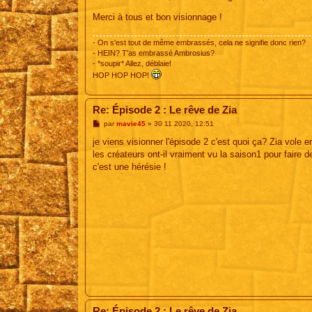
Merci à tous et bon visionnage !
- On s'est tout de même embrassés, cela ne signifie donc rien?
- HEIN? T'as embrassé Ambrosius?
- *soupir* Allez, déblaie!
HOP HOP HOP!
Re: Épisode 2 : Le rêve de Zia
M
par
mavie45
»
30 11 2020, 12:51
e
s
je viens visionner l'épisode 2 c'est quoi ça? Zia vole en
s
les créateurs ont-il vraiment vu la saison1 pour faire d
a
g
c'est une hérésie !
e
Re: Épisode 2 : Le rêve de Zia