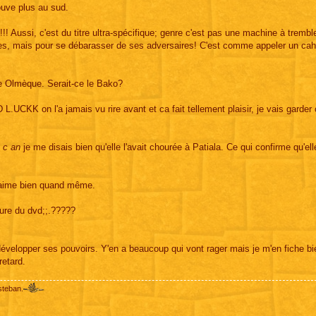
ouve plus au sud.
 Aussi, c'est du titre ultra-spécifique; genre c'est pas une machine à tremb
illes, mais pour se débarasser de ses adversaires! C'est comme appeler un cah
e Olmèque. Serait-ce le Bako?
n l'a jamais vu rire avant et ca fait tellement plaisir, je vais garder 
 c an
je me disais bien qu'elle l'avait chourée à Patiala. Ce qui confirme qu'el
 t'aime bien quand même.
rture du dvd;;.?????
 développer ses pouvoirs. Y'en a beaucoup qui vont rager mais je m'en fiche bi
retard.
steban.