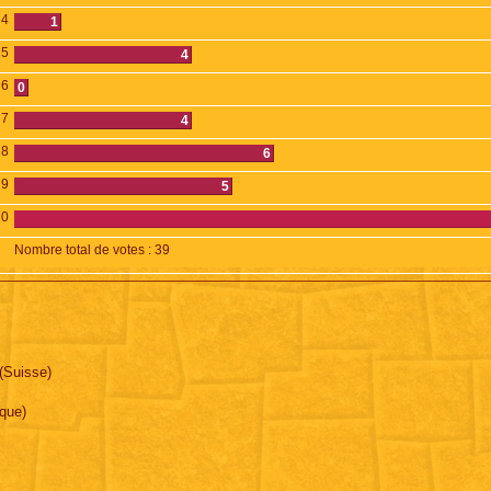
4
1
5
4
6
0
7
4
8
6
9
5
10
Nombre total de votes :
39
(Suisse)
ique)