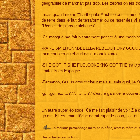
géographie ca marchait pas trop. Les zèbres on les tr
-mais quand même #EarthquakeMachine confiiiirmed!!!!!
de terre dans le but de terraformer ou de raser des v
"Recueil de plans maléfiques".
-Ce masque me fait bizarrement penser à une machin
-RARE SMILIJGNNBBELLLA REBLOG FOR? GOOOD L.UCKK o
moment bien au chaud dans mom kokoro.
-SHE GOT IT SHE FUCLOOKEKNG GOT THE
so u p
contacts en Espagne.
-Fernando, t'es un gros tricheur mais tu sais quoi, je
-g,,,,gomez,,,,,???,,,,,,,,,,?? c'est le gars de la couve
Un autre super épisode! Ca me fait plaisir de voir Zia
go girl! Et Esteban, tâche de rattraper le coup, t'as du 
Le meilleur personnage de toute la série, c'est la mère d'E
Deviantart
--
Fanfictions