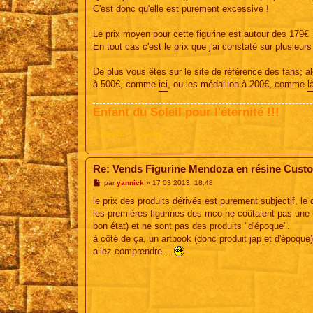
e
C'est donc qu'elle est purement excessive !
Le prix moyen pour cette figurine est autour des 179€
En tout cas c'est le prix que j'ai constaté sur plusieur
De plus vous êtes sur le site de référence des fans; a
à 500€, comme
ici
, ou les médaillon à 200€, comme
l
Enfant du Soleil pour l'éternité !!!
Au revoir... À bientôt.
Re: Vends Figurine Mendoza en résine Cust
M
par
yannick
»
17 03 2013, 18:48
e
s
le prix des produits dérivés est purement subjectif, le c
s
les premières figurines des mco ne coûtaient pas une 
a
g
bon état) et ne sont pas des produits "d'époque".
e
à côté de ça, un artbook (donc produit jap et d'époqu
allez comprendre…