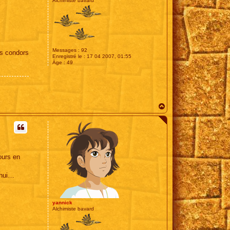
Alchimiste bavard
o
r
y
H
o
u
s
e
Messages :
92
es condors
Enregistré le :
17 04 2007, 01:55
Âge :
49
H
a
u
t
ours en
'hui…
yannick
Alchimiste bavard