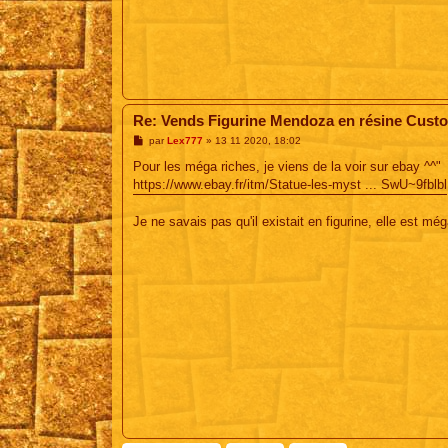
Re: Vends Figurine Mendoza en résine Cust
M
par
Lex777
»
13 11 2020, 18:02
e
s
Pour les méga riches, je viens de la voir sur ebay ^^"
s
https://www.ebay.fr/itm/Statue-les-myst ... SwU~9fblbl
a
g
e
Je ne savais pas qu'il existait en figurine, elle est mé