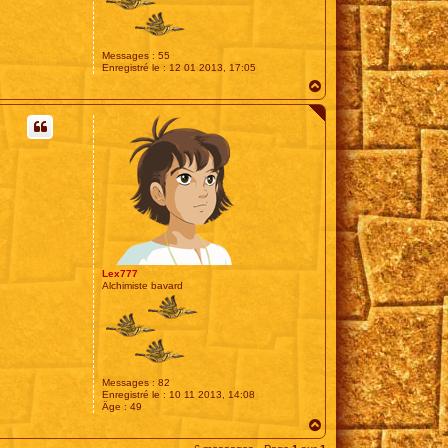
Messages :
55
Enregistré le :
12 01 2013, 17:05
H
a
u
t
Lex777
Alchimiste bavard
Messages :
82
Enregistré le :
10 11 2013, 14:08
Âge :
49
H
a