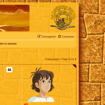
S’enregistrer
Connexion
dre et acheter
6 messages • Page
1
sur
1
gen