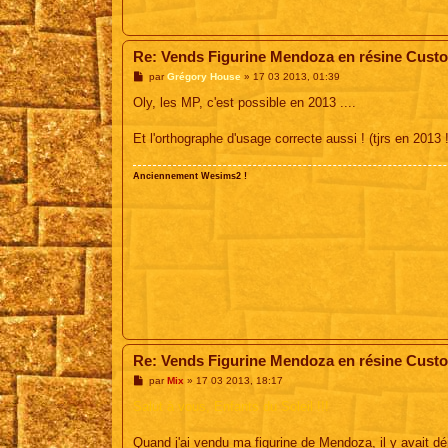
Re: Vends Figurine Mendoza en résine Cust
M
par
Grégory House
»
17 03 2013, 01:39
e
s
Oly, les MP, c'est possible en 2013 ....
s
a
g
Et l'orthographe d'usage correcte aussi ! (tjrs en 2013 !
e
Anciennement Wesims2 !
Re: Vends Figurine Mendoza en résine Cust
M
par
Mix
»
17 03 2013, 18:17
e
s
Salut à vous, Enfants du Soleil !!!
s
a
g
Quand j'ai vendu ma figurine de Mendoza, il y avait dé