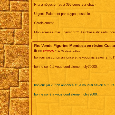
Prix à négocier (vu à 399 euros sur ebay)
Urgent. Paiement par paypal possible
Cordialement
Mon adresse mail : gensco3210 arobase aliceadsl poui
Re: Vends Figurine Mendoza en résine Cust
M
par
oly79000
»
12 03 2013, 22:01
e
s
bonjour j'ai vu ton annonce et je voudrais savoir si tu 
s
a
g
bonne soiré à vous cordialement oly79000.
e
bonjour j'ai vu ton annonce et je voudrai savoir si tu l
bonne soiré a vous cordialement oly79000.