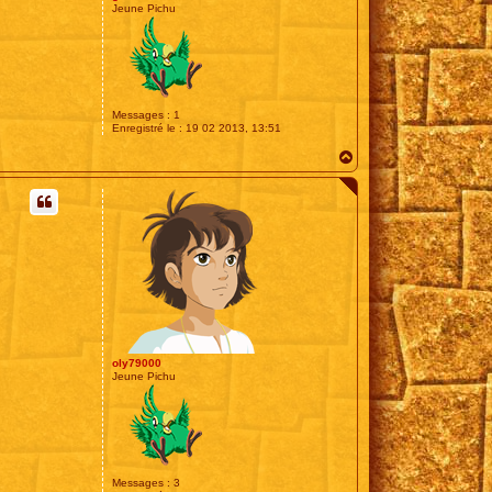
Jeune Pichu
Messages :
1
Enregistré le :
19 02 2013, 13:51
H
a
u
t
oly79000
Jeune Pichu
Messages :
3