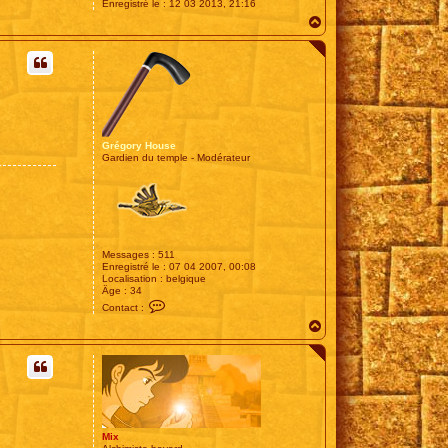
Enregistré le :
12 03 2013, 21:16
H
a
u
t
Grégory House
Gardien du temple - Modérateur
Messages :
511
Enregistré le :
07 04 2007, 00:08
Localisation :
belgique
Âge :
34
C
Contact :
o
H
n
t
a
a
u
c
t
t
e
r
G
r
é
Mix
g