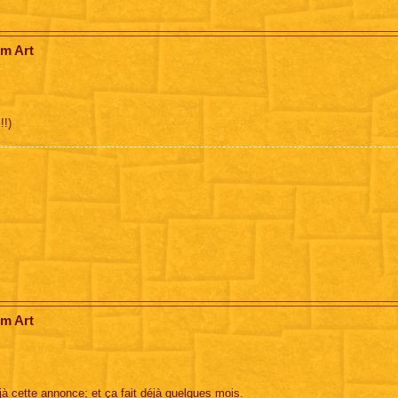
om Art
!!)
om Art
jà cette annonce; et ça fait déjà quelques mois.