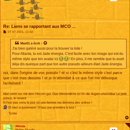
Re: Liens se rapportant aux MCO ...
M
07 07 2021, 11:32
e
s
s
Max01
a écrit :
a
J'ai bien galéré aussi pour la trouver la liste !
g
e
Pour Atlanta, tu est Jade énergia. C'est facile avec ton image qui est du
même style que ton avatar ici
! En plus, il me semble que tu avait
déja dis quelque part que ton autre pseudo ailleurs était Jade énergia.
oui, dans l'origine de vos pseudo ! et si c'est le même style c'est parce
que c'est mes dessins ! et je m'attendait à ce que l'on me débusque
facilement !
Man sieht nur mit dem Herzen gut. Das Wesentliche ist für die Augen unsichtbar
Le petit
prince, le renard
Il n'est pas venu le jour où une femme me donnera des ordres !
Et bien si justement ! Il faut une première à tout !
Tyrias
Atlanta
Maître Shaolin