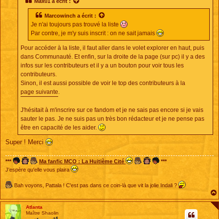
Max01
a écrit :
a
g
Marcowinch
a écrit :
e
Je n'ai toujours pas trouvé la liste
Par contre, je m'y suis inscrit : on ne sait jamais
Pour accéder à la liste, il faut aller dans le volet explorer en haut, puis
dans Communauté. Et enfin, sur la droite de la page (sur pc) il y a des
infos sur les contributeurs et il y a un bouton pour voir tous les
contributeurs.
Sinon, il est aussi possible de voir le top des contributeurs à la
page suivante
.
J'hésitait à m'inscrire sur ce fandom et je ne sais pas encore si je vais
sauter le pas. Je ne suis pas un très bon rédacteur et je ne pense pas
être en capacité de les aider.
Super ! Merci
***
Ma fanfic MCO : La Huitième Cité
***
J'espère qu'elle vous plaira
Bah voyons, Pattala ! C'est pas dans ce coin-là que vit la jolie Indali ?
Atlanta
Maître Shaolin