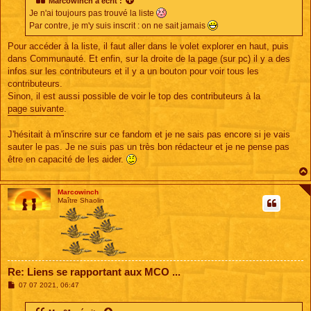
Marcowinch
a écrit :
a
Je n'ai toujours pas trouvé la liste
g
e
Par contre, je m'y suis inscrit : on ne sait jamais
Pour accéder à la liste, il faut aller dans le volet explorer en haut, puis
dans Communauté. Et enfin, sur la droite de la page (sur pc) il y a des
infos sur les contributeurs et il y a un bouton pour voir tous les
contributeurs.
Sinon, il est aussi possible de voir le top des contributeurs à la
page suivante
.
J'hésitait à m'inscrire sur ce fandom et je ne sais pas encore si je vais
sauter le pas. Je ne suis pas un très bon rédacteur et je ne pense pas
être en capacité de les aider.
Marcowinch
Maître Shaolin
Re: Liens se rapportant aux MCO ...
M
07 07 2021, 06:47
e
s
s