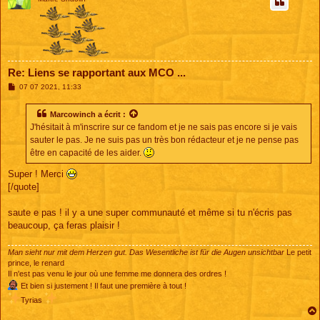
Re: Liens se rapportant aux MCO ...
M
07 07 2021, 11:33
e
s
s
Marcowinch
a écrit :
a
J'hésitait à m'inscrire sur ce fandom et je ne sais pas encore si je vais
g
e
sauter le pas. Je ne suis pas un très bon rédacteur et je ne pense pas
être en capacité de les aider.
Super ! Merci
[/quote]
saute e pas ! il y a une super communauté et même si tu n'écris pas
beaucoup, ça feras plaisir !
Man sieht nur mit dem Herzen gut. Das Wesentliche ist für die Augen unsichtbar
Le petit
prince, le renard
Il n'est pas venu le jour où une femme me donnera des ordres !
Et bien si justement ! Il faut une première à tout !
Tyrias