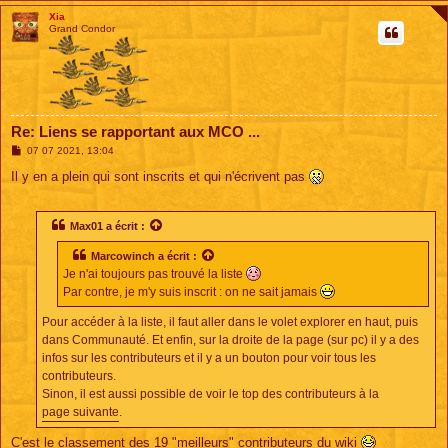
Xia
Grand Condor
Re: Liens se rapportant aux MCO ...
M
07 07 2021, 13:04
e
s
Il y en a plein qui sont inscrits et qui n'écrivent pas
s
a
g
e
Max01
a écrit :
Marcowinch
a écrit :
Je n'ai toujours pas trouvé la liste
Par contre, je m'y suis inscrit : on ne sait jamais
Pour accéder à la liste, il faut aller dans le volet explorer en haut, puis
dans Communauté. Et enfin, sur la droite de la page (sur pc) il y a des
infos sur les contributeurs et il y a un bouton pour voir tous les
contributeurs.
Sinon, il est aussi possible de voir le top des contributeurs à la
page suivante
.
C'est le classement des 19 "meilleurs" contributeurs du wiki