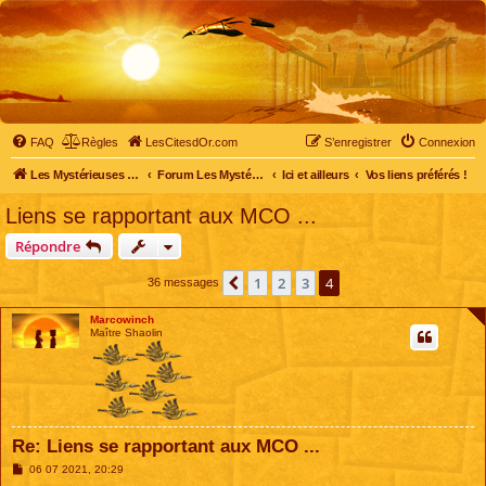
FAQ
Règles
LesCitesdOr.com
S’enregistrer
Connexion
Les Mystérieuses Cités d'Or - LesCitesdOr.com
Forum Les Mystérieuses Cités d'Or
Ici et ailleurs
Vos liens préférés !
Liens se rapportant aux MCO ...
Répondre
1
2
3
4
Précédente
36 messages
Marcowinch
Maître Shaolin
Re: Liens se rapportant aux MCO ...
M
06 07 2021, 20:29
e