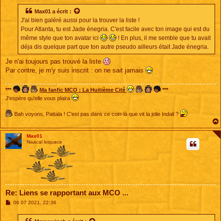
s
s
Max01
a écrit :
a
J'ai bien galéré aussi pour la trouver la liste !
g
e
Pour Atlanta, tu est Jade énegria. C'est facile avec ton image qui est du
même style que ton avatar ici
! En plus, il me semble que tu avait
déja dis quelque part que ton autre pseudo ailleurs était Jade énegria.
Je n'ai toujours pas trouvé la liste
Par contre, je m'y suis inscrit : on ne sait jamais
***
Ma fanfic MCO : La Huitième Cité
***
J'espère qu'elle vous plaira
Bah voyons, Pattala ! C'est pas dans ce coin-là que vit la jolie Indali ?
Max01
Naacal loquace
Re: Liens se rapportant aux MCO ...
M
06 07 2021, 22:36
e
s
s