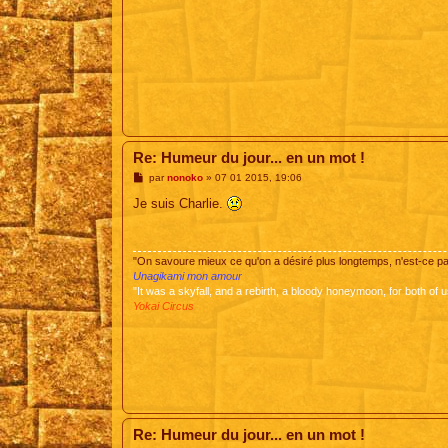
Re: Humeur du jour... en un mot !
M
par
nonoko
»
07 01 2015, 19:06
e
s
Je suis Charlie.
s
a
g
e
"On savoure mieux ce qu'on a désiré plus longtemps, n'est-ce 
Unagikami mon amour
"It was a skyfall, and a rebirth, a bloody honeymoon, for both of u
Yokai Circus
Re: Humeur du jour... en un mot !