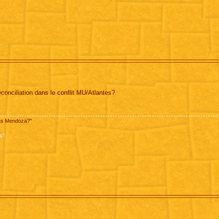
onciliation dans le conflit MU/Atlantes?
pas Mendoza?"
s"