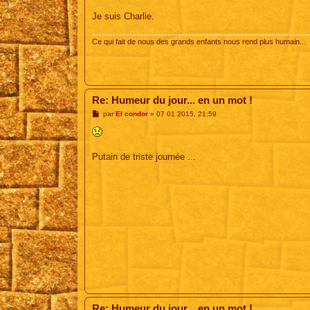
Je suis Charlie.
Ce qui fait de nous des grands enfants nous rend plus humain...
Re: Humeur du jour... en un mot !
M
par
El condor
»
07 01 2015, 21:59
e
s
s
a
g
Putain de triste journée ...
e
Re: Humeur du jour... en un mot !