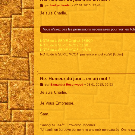
M
par
badger leader
»
07 01 2015, 22:46
e
s
Je suis Charlie.
s
a
g
e
Vous n’avez pas les permissions nécessaires pour voir les fich
NOTE de la SERIE Original: 16.5/20.
NOTE de la SERIE MCO2: 11/20
NOTE de la SERIE MCO3: 14.5/20
NOTE de la SERIE MCO4: pas encore tout vu/20 [/color]
Re: Humeur du jour... en un mot !
M
par
Samantha Rosenwood
»
08 01 2015, 09:53
e
s
Je suis Charlie.
s
a
g
Je Vous Embrasse,
e
Sam.
"Yanagi Ni Kazé" - Proverbe Japonais
"Un ami non éprouvé est comme une noix non cassée. On ne sait