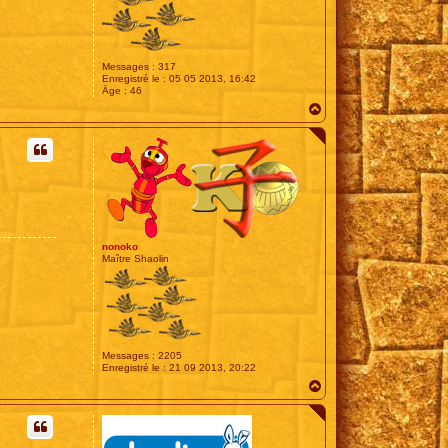
Messages :
317
Enregistré le :
05 05 2013, 16:42
Âge :
46
H
a
u
t
nonoko
Maître Shaolin
Messages :
2205
Enregistré le :
21 09 2013, 20:22
H
a
u
t