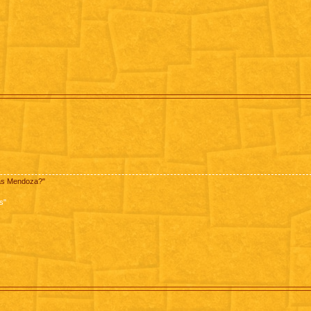
pas Mendoza?"
s"