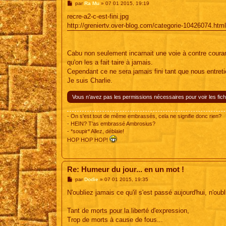
M
par
Ra Mu
»
07 01 2015, 19:19
e
s
recre-a2-c-est-fini.jpg
s
http://greniertv.over-blog.com/categorie-10426074.html
a
g
e
Cabu non seulement incarnait une voie à contre courant,
qu'on les a fait taire à jamais.
Cependant ce ne sera jamais fini tant que nous entreti
Je suis Charlie.
Vous n’avez pas les permissions nécessaires pour voir les fich
- On s'est tout de même embrassés, cela ne signifie donc rien?
- HEIN? T'as embrassé Ambrosius?
- *soupir* Allez, déblaie!
HOP HOP HOP!
Re: Humeur du jour... en un mot !
M
par
Dodie
»
07 01 2015, 19:35
e
s
N'oubliez jamais ce qu'il s'est passé aujourd'hui, n'oubl
s
a
g
Tant de morts pour la liberté d'expression,
e
Trop de morts à cause de fous...