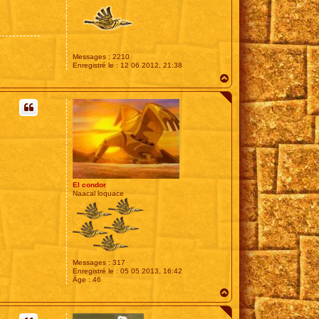
Messages :
2210
Enregistré le :
12 06 2012, 21:38
H
a
u
t
El condor
Naacal loquace
Messages :
317
Enregistré le :
05 05 2013, 16:42
Âge :
46
H
a
u