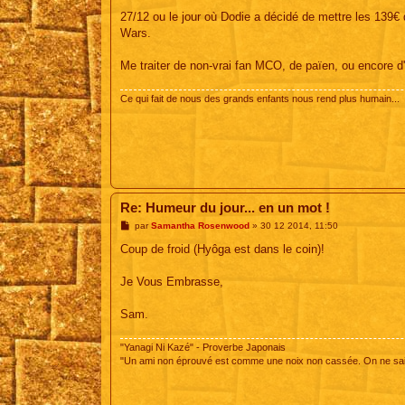
e
s
27/12 ou le jour où Dodie a décidé de mettre les 139€
s
Wars.
a
g
e
Me traiter de non-vrai fan MCO, de païen, ou encore d'
Ce qui fait de nous des grands enfants nous rend plus humain...
Re: Humeur du jour... en un mot !
M
par
Samantha Rosenwood
»
30 12 2014, 11:50
e
s
Coup de froid (Hyôga est dans le coin)!
s
a
g
Je Vous Embrasse,
e
Sam.
"Yanagi Ni Kazé" - Proverbe Japonais
"Un ami non éprouvé est comme une noix non cassée. On ne sait