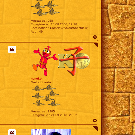
Messages :
958
Enregistré le :
14 08 2006, 17:28
Localisation :
Camelot/Avalon/Sanctuaire
Âge :
49
H
a
u
t
nonoko
Maître Shaolin
Messages :
2205
Enregistré le :
21 09 2013, 20:22
H
a
u
t