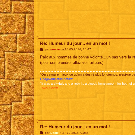
Re: Humeur du jour... en un mot !
M
par
nonoko
»
18 05 2014, 16:47
e
s
Paix aux hommes de bonne volonté...un pas vers la réc
s
(pour comprendre, allez voir ailleurs)
a
g
e
"On savoure mieux ce qu'on a désiré plus longtemps, n'est-ce 
Unagikami mon amour
"It was a skyfall, and a rebirth, a bloody honeymoon, for both of u
Yokai Circus
Re: Humeur du jour... en un mot !
M
par
Dodie
»
27 12 2014, 01:44