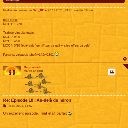
Modifié en dernier par
Seb_RF
le 22 11 2021, 23:46, modifié 10 fois.
note serie:
MCO1: 18/20
Trahison/Insulte totale:
MCO2: 9/20
MCO3: 4/20
MCO4: 3/20 (et je suis "gentil" par ce qu'il y a les effets visuels)
Fanarts:
viewtopic.php?f=14&t=2301
Marcowinch
Maître Shaolin
Re: Épisode 18 : Au-delà du miroir
M
05 02 2021, 11:57
e
s
Un excellent épisode. Tout était parfait
s
a
g
e