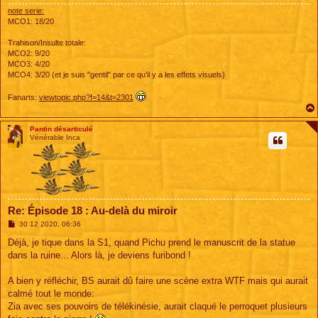
note serie:
MCO1: 18/20
Trahison/Insulte totale:
MCO2: 9/20
MCO3: 4/20
MCO4: 3/20 (et je suis "gentil" par ce qu'il y a les effets visuels)
Fanarts:
viewtopic.php?f=14&t=2301
Pantin désarticulé
Vénérable Inca
Re: Épisode 18 : Au-delà du miroir
M
30 12 2020, 06:36
e
s
Déjà, je tique dans la S1, quand Pichu prend le manuscrit de la statue
s
dans la ruine... Alors là, je deviens furibond !
a
g
e
A bien y réfléchir, BS aurait dû faire une scène extra WTF mais qui aurait
calmé tout le monde:
Zia avec ses pouvoirs de télékinésie, aurait claqué le perroquet plusieurs