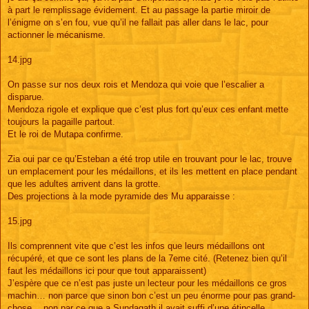
à part le remplissage évidement. Et au passage la partie miroir de
l’énigme on s’en fou, vue qu’il ne fallait pas aller dans le lac, pour
actionner le mécanisme.
14.jpg
On passe sur nos deux rois et Mendoza qui voie que l’escalier a
disparue.
Mendoza rigole et explique que c’est plus fort qu’eux ces enfant mette
toujours la pagaille partout.
Et le roi de Mutapa confirme.
Zia oui par ce qu’Esteban a été trop utile en trouvant pour le lac, trouve
un emplacement pour les médaillons, et ils les mettent en place pendant
que les adultes arrivent dans la grotte.
Des projections à la mode pyramide des Mu apparaisse :
15.jpg
Ils comprennent vite que c’est les infos que leurs médaillons ont
récupéré, et que ce sont les plans de la 7eme cité. (Retenez bien qu’il
faut les médaillons ici pour que tout apparaissent)
J’espère que ce n’est pas juste un lecteur pour les médaillons ce gros
machin… non parce que sinon bon c’est un peu énorme pour pas grand-
chose… non par ce que a Sundagath il avait suffi d’une étincelle