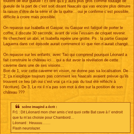
foutent de leur gueule ! Et dire qu’il y aura plus gros comme foutage de
gueule de la part de c’est soit disant Naacals qui vas encore plus détruire
la raison d’être de la série et de la quête… oui je confirme c’est possible,
difficile à croire mais possible.
On repasse sur Isabella et Gaspar, ou Gaspar est fatigué de porter le
coffre, il discute 30 seconde, avant de voie l’essaim de criquet revenir.
Ils cherchent un abri, et Isabella repère une grotte. Ps : la partie Gaspar
Laguerra dans cet épisode aurait commencé ici que rien n’aurait changé.
On repasse sur les enfants, avec Tao qui comprend pourquoi Léonard a
fait construire le château ici… qui a dut avoir la révélation de cette
caverne dans une de ses visions…
Bon de 1, voir cette caverne en vision, ne donne pas sa localisation. De
2, ça n’explique toujours pas comment les Naacals avaient prévue qu’ils
trouvent ce lieu (ah oui c’est vrai ça n’a pas du tout été réfléchi à
l’écriture). De 3, Le roi il n’a pas son mot à dire sur la position de son
château ???
scène imaginé a écrit :
Fr1 : Dit Léonard mon cher amis c’est quoi cette Bat cave à l’ endroit
que tu m’as choisie pour Chambord…
Léonard : Heuuuu…….
Flash neurolazer.