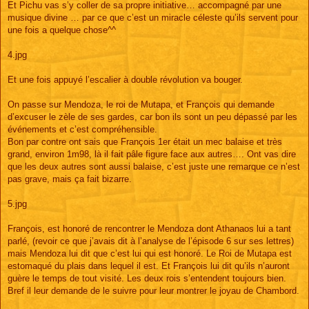
Et Pichu vas s’y coller de sa propre initiative… accompagné par une
musique divine … par ce que c’est un miracle céleste qu’ils servent pour
une fois a quelque chose^^
4.jpg
Et une fois appuyé l’escalier à double révolution va bouger.
On passe sur Mendoza, le roi de Mutapa, et François qui demande
d’excuser le zèle de ses gardes, car bon ils sont un peu dépassé par les
événements et c’est compréhensible.
Bon par contre ont sais que François 1er était un mec balaise et très
grand, environ 1m98, là il fait pâle figure face aux autres…. Ont vas dire
que les deux autres sont aussi balaise, c’est juste une remarque ce n’est
pas grave, mais ça fait bizarre.
5.jpg
François, est honoré de rencontrer le Mendoza dont Athanaos lui a tant
parlé, (revoir ce que j’avais dit à l’analyse de l’épisode 6 sur ses lettres)
mais Mendoza lui dit que c’est lui qui est honoré. Le Roi de Mutapa est
estomaqué du plais dans lequel il est. Et François lui dit qu’ils n’auront
guère le temps de tout visité. Les deux rois s’entendent toujours bien.
Bref il leur demande de le suivre pour leur montrer le joyau de Chambord.