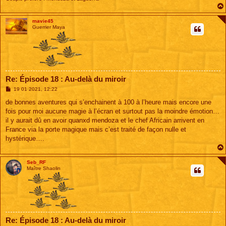
mavie45
Guerrier Maya
Re: Épisode 18 : Au-delà du miroir
M
19 01 2021, 12:22
e
s
de bonnes aventures qui s’enchainent à 100 à l’heure mais encore une
s
fois pour moi aucune magie à l’écran et surtout pas la moindre émotion…
a
g
il y aurait dû en avoir quanxd mendoza et le chef Africain arrivent en
e
France via la porte magique mais c’est traité de façon nulle et
hystérique….
Seb_RF
Maître Shaolin
Re: Épisode 18 : Au-delà du miroir