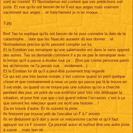
sont au courant. Et Nostradamus est content que ses prédictions soit
juste. Et vue qu’ils ont besoin de lui il est aux anges mais vraiment
sacrément aux anges… et franchement je m’en moque…
3.jpg
Bref Tao lui explique qu’ils ont besoin de lui pour connaitre la date de la
catastrophe… date que les Naacals auraient dû leur donner… et
Nostradamus précise qu’ils peuvent compter sur lui.
Et la Esteban vas remarquer qu’une salamandre est dans le sens opposé
des autres, Tao se demande comment il a pu ne pas le remarquer avec
le temps qu’il a passé à étudier tout ça… (Bon par contre personne parmi
les alchimistes ne l’a jamais vue… évidement…)
Et la Esteban lui dit qu’il a peut-être justement trop regardé.
Ce qui est une très bonne morale, c’est comme quand on perd quelque
chose et que contrairement à nous un pote qui passe par là le trouve en
3 seconde, ou quand on ne trouve pas une solution qu’on a cherché
pendant des jour, un point de vue extérieur peut très vite débloquer la
situation, et pour finir vue que c’est quand même l’occasion, c’est à ça
que servent les relecteur quant ont écrit une histoire… !
Zia en trouve d’autre. Et ils suivent la piste.
Ils finissent par trouver prêt de l’escalier un F à l’ envers…
Ils en déduisent qu’il doit y avoir un mécanisme cacher et qu’il faut
appuyer sur ce F inversé. Ça pourrait aussi et surtout être une autre piste
à suivre… mais bon ok…