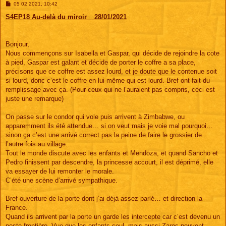
M
05 02 2021, 10:42
e
s
S4EP18 Au-delà du miroir _ 28/01/2021
s
a
g
e
Bonjour,
Nous commençons sur Isabella et Gaspar, qui décide de rejoindre la cote
à pied, Gaspar est galant et décide de porter le coffre a sa place,
précisons que ce coffre est assez lourd, et je doute que le contenue soit
si lourd, donc c’est le coffre en lui-même qui est lourd. Bref ont fait du
remplissage avec ça. (Pour ceux qui ne l’auraient pas compris, ceci est
juste une remarque)
On passe sur le condor qui vole puis arrivent à Zimbabwe, ou
apparemment ils été attendue… si on veut mais je voie mal pourquoi…
sinon ça c’est une arrivé correct pas la peine de faire le grossier de
l’autre fois au village….
Tout le monde discute avec les enfants et Mendoza, et quand Sancho et
Pedro finissent par descendre, la princesse accourt, il est déprimé, elle
va essayer de lui remonter le morale.
C’été une scène d’arrivé sympathique.
Bref ouverture de la porte dont j’ai déjà assez parlé… et direction la
France.
Quand ils arrivent par la porte un garde les intercepte car c’est devenu un
poste frontière. Vue que les enfants seul, mais aussi Zares peuvent