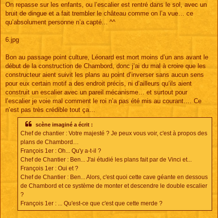
On repasse sur les enfants, ou l’escalier est rentré dans le sol, avec un
bruit de dingue et a fait trembler le château comme on l’a vue… ce
qu’absolument personne n’a capté... ^^
6.jpg
Bon au passage point culture, Léonard est mort moins d’un ans avant le
début de la construction de Chambord, donc j’ai du mal à croire que les
constructeur aient suivit les plans au point d’inverser sans aucun sens
pour eux certain motif a des endroit précis, ni d’ailleurs qu’ils aient
construit un escalier avec un pareil mécanisme… et surtout pour
l’escalier je voie mal comment le roi n’a pas été mis au courant…. Ce
n’est pas très crédible tout ça…
scène imaginé a écrit :
Chef de chantier : Votre majesté ? Je peux vous voir, c'est à propos des
plans de Chambord…
François 1er : Oh... Qu'y a-t-il ?
Chef de Chantier : Ben... J'ai étudié les plans fait par de Vinci et...
François 1er : Oui et ?
Chef de Chantier : Ben... Alors, c'est quoi cette cave géante en dessous
de Chambord et ce système de monter et descendre le double escalier
?
François 1er : ... Qu'est-ce que c'est que cette merde ?