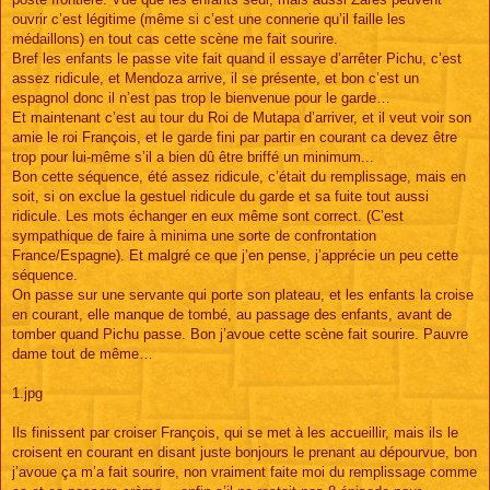
ouvrir c’est légitime (même si c’est une connerie qu’il faille les
médaillons) en tout cas cette scène me fait sourire.
Bref les enfants le passe vite fait quand il essaye d’arrêter Pichu, c’est
assez ridicule, et Mendoza arrive, il se présente, et bon c’est un
espagnol donc il n’est pas trop le bienvenue pour le garde…
Et maintenant c’est au tour du Roi de Mutapa d’arriver, et il veut voir son
amie le roi François, et le garde fini par partir en courant ca devez être
trop pour lui-même s’il a bien dû être briffé un minimum...
Bon cette séquence, été assez ridicule, c’était du remplissage, mais en
soit, si on exclue la gestuel ridicule du garde et sa fuite tout aussi
ridicule. Les mots échanger en eux même sont correct. (C’est
sympathique de faire à minima une sorte de confrontation
France/Espagne). Et malgré ce que j’en pense, j’apprécie un peu cette
séquence.
On passe sur une servante qui porte son plateau, et les enfants la croise
en courant, elle manque de tombé, au passage des enfants, avant de
tomber quand Pichu passe. Bon j’avoue cette scène fait sourire. Pauvre
dame tout de même…
1.jpg
Ils finissent par croiser François, qui se met à les accueillir, mais ils le
croisent en courant en disant juste bonjours le prenant au dépourvue, bon
j’avoue ça m’a fait sourire, non vraiment faite moi du remplissage comme