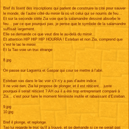
Bref ils lisent des inscriptions qui parlent de construire la cité pour sauver
le monde, de l’autre côté du miroir là où vit celui qui se nourris de feu…
Et sur la seconde stèle Zia voie que la salamandre dessiné absorbe le
feu… par ce que pourquoi pas, je pense que le symbole de la salamandre
suffisait largement.
Elle se demande ce que veut dire le au-delà du miroir…
Et attention HIP HIP HIP HOURRA ! Esteban et non Zia, comprend que
c’est le lac le miroir.
Et la Tao voie un truc étrange :
8.jpg
On passe sur Laguerra et Gaspar qui cour se mettre à l’abri.
Esteban vas dans le lac voir s’il n’y a pas d’autre indice.
Il ne voie rien, Zia lui propose de plonger, et il est réticent… juste
pourquoi il serait réticent ? AH oui il a été trop entreprenant comparé à
Zia… c’est pour faire le moment féministe inutile et rabaissant d’Esteban.
9.jpg
10.jpg
Bref il plonge, et replonge.
Tao lui regarde le truc qu’il a trouvé, et se demande si ce ne serait pas