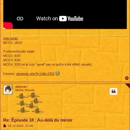
note serie:
MCO1: 18/20
Trahison/Insulte totale:
MCO2: 9/20
MCO3: 4/20
MCO4: 3/20 (et je suis "gentil" par ce qu'il y a les effets visuels)
Fanarts:
viewtopic.php?f=14&t=2301
dialecte
Maître Shaolin
Re: Épisode 18 : Au-delà du miroir
M
29 12 2020, 21:46
e