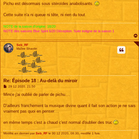
s
Pichu est désormais sous stéroïdes anabolisants.
s
a
g
Cette suite n'a ni queue ni tête, ni rien du tout.
e
NOTE de la saison d'origine: 18/20
NOTE des saisons Blue Spirit 6/20 Déception. Suite indigne de la saison 1
Seb_RF
Maître Shaolin
Re: Épisode 18 : Au-delà du miroir
M
29 12 2020, 21:50
e
s
Mince j'ai oublié de parler de pichu....
s
a
g
D’ailleurs franchement la musique divine quant il fait son action je ne sais
e
vraiment pas quoi en penser....
en même temps c'est a chaud c'est normal d'oublier des truc
Modifié en dernier par
Seb_RF
le 30 12 2020, 08:30, modifié 1 fois.