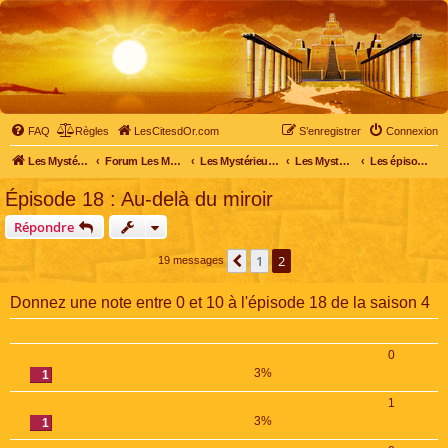
FAQ
Règles
LesCitesdOr.com
S’enregistrer
Connexion
Les Mystérieuses Cités d'Or - LesCitesdOr.com
Forum Les Mystérieuses Cités d'Or
Les Mystérieuses Cités d'Or
Les Mystérieuses Cités d'Or : saison 4 (2020)
Les épisodes de la saison 4
Épisode 18 : Au-delà du miroir
Répondre
1
2
Précédente
19 messages
Donnez une note entre 0 et 10 à l'épisode 18 de la saison 4
0
3%
1
1
3%
1