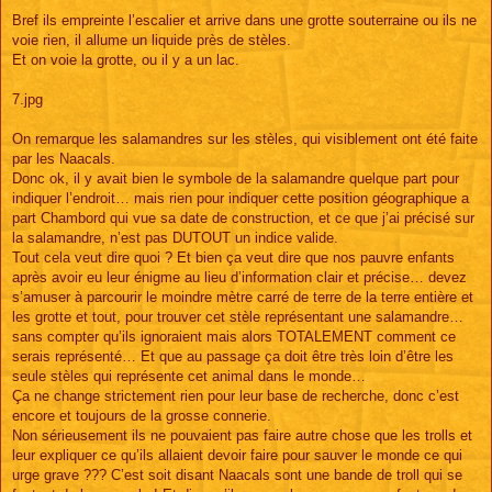
Bref ils empreinte l’escalier et arrive dans une grotte souterraine ou ils ne
voie rien, il allume un liquide près de stèles.
Et on voie la grotte, ou il y a un lac.
7.jpg
On remarque les salamandres sur les stèles, qui visiblement ont été faite
par les Naacals.
Donc ok, il y avait bien le symbole de la salamandre quelque part pour
indiquer l’endroit… mais rien pour indiquer cette position géographique a
part Chambord qui vue sa date de construction, et ce que j’ai précisé sur
la salamandre, n’est pas DUTOUT un indice valide.
Tout cela veut dire quoi ? Et bien ça veut dire que nos pauvre enfants
après avoir eu leur énigme au lieu d’information clair et précise… devez
s’amuser à parcourir le moindre mètre carré de terre de la terre entière et
les grotte et tout, pour trouver cet stèle représentant une salamandre…
sans compter qu’ils ignoraient mais alors TOTALEMENT comment ce
serais représenté… Et que au passage ça doit être très loin d’être les
seule stèles qui représente cet animal dans le monde…
Ça ne change strictement rien pour leur base de recherche, donc c’est
encore et toujours de la grosse connerie.
Non sérieusement ils ne pouvaient pas faire autre chose que les trolls et
leur expliquer ce qu’ils allaient devoir faire pour sauver le monde ce qui
urge grave ??? C’est soit disant Naacals sont une bande de troll qui se