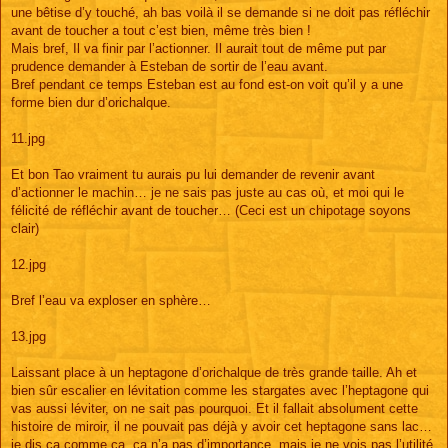
une bêtise d’y touché, ah bas voilà il se demande si ne doit pas réfléchir
avant de toucher a tout c’est bien, même très bien !
Mais bref, Il va finir par l’actionner. Il aurait tout de même put par
prudence demander à Esteban de sortir de l’eau avant.
Bref pendant ce temps Esteban est au fond est-on voit qu’il y a une
forme bien dur d’orichalque.
11.jpg
Et bon Tao vraiment tu aurais pu lui demander de revenir avant
d’actionner le machin… je ne sais pas juste au cas où, et moi qui le
félicité de réfléchir avant de toucher… (Ceci est un chipotage soyons
clair)
12.jpg
Bref l’eau va exploser en sphère…
13.jpg
Laissant place à un heptagone d’orichalque de très grande taille. Ah et
bien sûr escalier en lévitation comme les stargates avec l’heptagone qui
vas aussi léviter, on ne sait pas pourquoi. Et il fallait absolument cette
histoire de miroir, il ne pouvait pas déjà y avoir cet heptagone sans lac…
je dis ça comme ça, ça n’a pas d’importance, mais je ne vois pas l’utilité