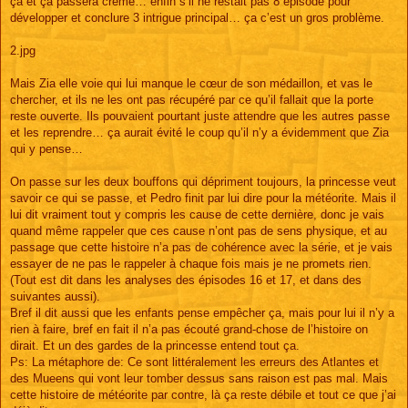
ça et ça passera crème… enfin s’il ne restait pas 8 épisode pour
développer et conclure 3 intrigue principal… ça c’est un gros problème.
2.jpg
Mais Zia elle voie qui lui manque le cœur de son médaillon, et vas le
chercher, et ils ne les ont pas récupéré par ce qu’il fallait que la porte
reste ouverte. Ils pouvaient pourtant juste attendre que les autres passe
et les reprendre… ça aurait évité le coup qu’il n’y a évidemment que Zia
qui y pense…
On passe sur les deux bouffons qui dépriment toujours, la princesse veut
savoir ce qui se passe, et Pedro finit par lui dire pour la météorite. Mais il
lui dit vraiment tout y compris les cause de cette dernière, donc je vais
quand même rappeler que ces cause n’ont pas de sens physique, et au
passage que cette histoire n’a pas de cohérence avec la série, et je vais
essayer de ne pas le rappeler à chaque fois mais je ne promets rien.
(Tout est dit dans les analyses des épisodes 16 et 17, et dans des
suivantes aussi).
Bref il dit aussi que les enfants pense empêcher ça, mais pour lui il n’y a
rien à faire, bref en fait il n’a pas écouté grand-chose de l’histoire on
dirait. Et un des gardes de la princesse entend tout ça.
Ps: La métaphore de: Ce sont littéralement les erreurs des Atlantes et
des Mueens qui vont leur tomber dessus sans raison est pas mal. Mais
cette histoire de météorite par contre, là ça reste débile et tout ce que j’ai