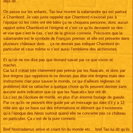
déjà dit...
On passe sur les enfants, Tao leur montre la salamandre qui est partout
à Chambord. Je vais juste rappeler que Chambord n’existait pas à
l’époque où les cités ont été bâtis ça ne choquera personne, donc aucun
rapport entre Chambord et l’énigme et c’est ce qu’ils devraient se dire…
et vue que c’est le cas, c’est de la grosse connerie. Précisons que la
salamandre est le symbole de François premier, et elle est présente dans
plusieurs châteaux donc… ça ne devrais pas indiquer Chambord en
particulier et ceux même si c’est aussi l’emblème des alchimistes.
Et qu’on ne me dise pas que léonard savait par ce que vision et
machin…
Car lui il n’était très clairement pas prévue par les Naacals, et donc par
leur énigme (qui rappelons-le ne devrais pas être une énigme mais des
instructions clair pour sauver le monde, ce qui d’ailleurs réglerais ce
problème) doit se rattacher a quelque chose qu’ils peuvent deviner sans
aucune autre indication que ce que les Naacals» leur ont dit.
Là c’est de l’écriture de merde, en plus d’un énorme foutage de gueule.
Par ce qu’ils ne peuvent être guidé par un message qui date d’il y a 12
mile ans qui se base sur des informations et élément qui n’existerons
qu’à l’époque des héros surtout quand elle ne concerne pas ce château
en particulier. Ça c’est de la pure connerie.
Bref Nostradamus arrive et criant fin du monde etc… bref Tao lui dit qu’ils