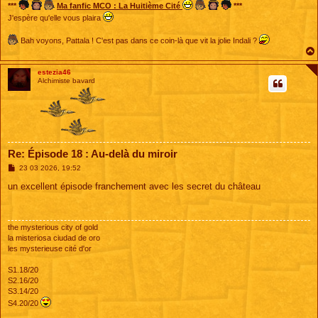
***
Ma fanfic MCO : La Huitième Cité
***
J'espère qu'elle vous plaira
Bah voyons, Pattala ! C'est pas dans ce coin-là que vit la jolie Indali ?
estezia46
Alchimiste bavard
Re: Épisode 18 : Au-delà du miroir
M
23 03 2026, 19:52
e
s
un excellent épisode franchement avec les secret du château
s
a
g
e
the mysterious city of gold
la misteriosa ciudad de oro
les mysterieuse cité d'or
S1.18/20
S2.16/20
S3.14/20
S4.20/20