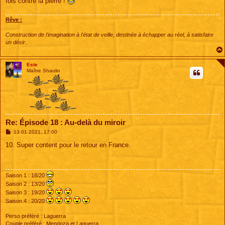
fois contre la pierre !
Rêve :
Construction de l'imagination à l'état de veille, destinée à échapper au réel, à satisfaire
un désir.
Este
Maître Shaolin
Re: Épisode 18 : Au-delà du miroir
M
13 01 2021, 17:00
e
s
10. Super content pour le retour en France.
s
a
g
e
Saison 1 : 18/20
Saison 2 : 13/20
Saison 3 : 19/20
Saison 4 : 20/20
Perso préféré : Laguerra
Couple préféré : Mendoza et Laguerra