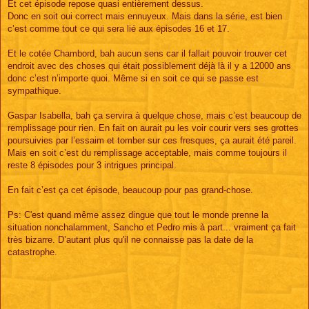
Et cet épisode repose quasi entièrement dessus.
Donc en soit oui correct mais ennuyeux. Mais dans la série, est bien
c’est comme tout ce qui sera lié aux épisodes 16 et 17.
Et le cotée Chambord, bah aucun sens car il fallait pouvoir trouver cet
endroit avec des choses qui était possiblement déjà là il y a 12000 ans
donc c’est n’importe quoi. Même si en soit ce qui se passe est
sympathique.
Gaspar Isabella, bah ça servira à quelque chose, mais c’est beaucoup de
remplissage pour rien. En fait on aurait pu les voir courir vers ses grottes
poursuivies par l’essaim et tomber sur ces fresques, ça aurait été pareil.
Mais en soit c’est du remplissage acceptable, mais comme toujours il
reste 8 épisodes pour 3 intrigues principal.
En fait c’est ça cet épisode, beaucoup pour pas grand-chose.
Ps: C'est quand même assez dingue que tout le monde prenne la
situation nonchalamment, Sancho et Pedro mis à part... vraiment ça fait
très bizarre. D’autant plus qu'il ne connaisse pas la date de la
catastrophe.