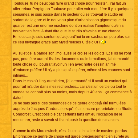
e
Toulouse, tu ne peux pas faire grand chose pour résister... j'ai fait un
aller-retour Perpignan Toulouse pour aller voir mon frère il y a quelques
semaines, je suis passé dans le secteur où se trouvait le studio en
sortant de la gare et le nouveau plan d'urbanisation gigantesque du
quartier est une énorme machine dont on réalise l'ampleur qu'en si
trouvant en face. Autant dire que le studio n'avait aucune chance...
En tout cas je suis content qu'aujourd'hui tu en saches un peu plus sur
ce lieu mythique grace aux Mystérieuses Cités d'Or !
Au sujet de la bande son, moi aussi je croise les doigts. Et si ils ne l'ont
pas, peut-être auront-ils des documents ou informations, j'ai demandé
toute chose qui pourrait avoir un lien avec notre dessin animé
d'enfance préféré ! Il n'y a plus qu'à espérer, même si les chances sont
infimes...
Dans le cas où il n'y aurait rien, j'ai demandé si il avait un contact qui
pourrait m'aider dans mes recherches... car c'est un cercle où tout le
monde se connait plus ou moins, mais depuis 40 ans... ça commence à
dater!
Je ne sais pas si des demandes de ce genre ont déjà été formulées
auprès de Jacques Cardona lorsqu'il était encore propriétaire du Studio
Condorcet. C'est possible car certains fans ont eu l'occasion de le
rencontrer, reste à savoir si ils ont posé la question des masters...
Comme tu dis Marcowinch, c'est fou cette histoire de masters perdus...
En principe ce genre de chose est gardé précieusement, en sûreté au