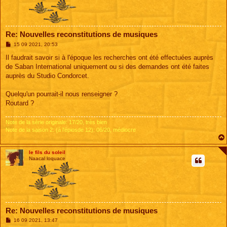
Re: Nouvelles reconstitutions de musiques
M
15 09 2021, 20:53
e
s
Il faudrait savoir si à l'époque les recherches ont été effectuées auprès
s
de Saban International uniquement ou si des demandes ont été faites
a
g
auprès du Studio Condorcet.
e
Quelqu'un pourrait-il nous renseigner ?
Routard ?
Note de la série originale: 17/20, très bien
Note de la saison 2: (à l'épiosde 12): 06/20, médiocre
le fils du soleil
Naacal loquace
Re: Nouvelles reconstitutions de musiques
M
16 09 2021, 13:47
e