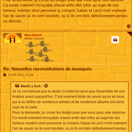
Ca serait vraiment incroyable d'avoir enfin des infos au sujet de ces
fameux masters dont personne (y compris Saban et Levi) n'ont vraiment
l'air de savoir où ils sont stockés, ou si ils ont étés définitivement perdus
ou détruits.
Marcowinch
Maître Shaolin
Re: Nouvelles reconstitutions de musiques
M
14 09 2021, 21:04
e
s
s
Max01
a écrit :
a
Je ne connaissait pas le studio Condorcet ainsi que l'ensemble de son
g
e
histoire avant aujourd'hui. C'est vraiment triste de savoir qu'un tel lieux
qui à vu défiler de nombreux artistes et de nombreux albums soit ainsi
rayé de la carte.
Pour la demande, je croise les doigts pour que vous ayez une réponse.
Ca serait vraiment incroyable d'avoir enfin des infos au sujet de ces
fameux masters dont personne (y compris Saban et Levi) n'ont vraiment
l'air de savoir où ils sont stockés, ou si ils ont étés définitivement perdus