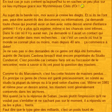
En tout cas je suis content qu'aujourd'hui tu en saches un peu plus sur
ce lieu mythique grace aux Mystérieuses Cités d'Or !
Au sujet de la bande son, moi aussi je croise les doigts. Et si ils ne l'ont
pas, peut-être auront-ils des documents ou informations, j'ai demandé
toute chose qui pourrait avoir un lien avec notre dessin animé d'enfance
préféré ! Il n'y a plus qu'à espérer, même si les chances sont infimes...
Dans le cas où il n'y aurait rien, j'ai demandé si il avait un contact qui
pourrait m'aider dans mes recherches... car c'est un cercle où tout le
monde se connait plus ou moins, mais depuis 40 ans... ça commence à
dater!
Je ne sais pas si des demandes de ce genre ont déjà été formulées
auprès de Jacques Cardona lorsqu'il était encore propriétaire du Studio
Condorcet. C'est possible car certains fans ont eu l'occasion de le
rencontrer, reste à savoir si ils ont posé la question des masters...
Comme tu dis Marcowinch, c'est fou cette histoire de masters perdus...
En principe ce genre de chose est gardé précieusement, en sûreté au
studio la plupart du temps ou à la prod selon d'autres cas. Même en 1981
et même pour un dessin animé, les masters sont généralement
conservés dans les archives.
Moi quand j'ai lu la réponse de Saban, j'avais plutôt l'impression qu'il ne
voulait pas s'embêter et ne sachant pas sur le moment, il a répondu on
ne les a plus... basta.
Faut dire que le type gère des milliards, c'est un poids lourd de