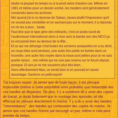
studio la plupart du temps ou à la prod selon d'autres cas. Même en
1981 et même pour un dessin animé, les masters sont généralement
conservés dans les archives.
Moi quand j'ai lu la réponse de Saban, j'avais plutôt l'impression qu'il
ne voulait pas s'embêter et ne sachant pas sur le moment, il a répondu
on ne les a plus... basta.
Faut dire que le type gère des milliards, c'est un poids lourd de
l'audiovisuel international alors à mon avis la bande son des MCO ça
lui est passé bien au dessus de la tête...
Et ce qui me dérange c'est toutes les versions auxquelles on a eu droit,
un coup elles sont perdues, une autre fois partie en fumée dans un
incendie, une autre fois noyée dans la boue puis jetées pour je ne sais
quelle raison... moi même qui ne suis pas revenu sur le forum depuis
presque 10 ans je ne me souviens plus très bien...
Alors effectivement Max, ce serait bien si on pouvait en savoir
davantage. Gardons un petit espoir!
J'ai toujours espoir. Je pense que de toute façon, il est presque
impossible (même si cette possibilité reste probable) que l'ensemble des
ces bandes ait disparues. De plus, il y a surement dû y avoir des copies
de travail, je doute fortement que le montage des épisodes ait été
effectué en utilisant directement le master. Il y a du y avoir des bandes
"intermédiaires", des bandes qui contenaient des copies du master. Je
pense que ces bandes finiront par ressurgir un jour, même si cela peut
prendre du temps.