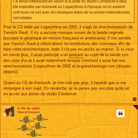
Ce serait intéressant de savoir si la piste du studio Condorcet a déjà
été exploitée par Animusik ou Logarythme à l'époque où ils avaient
sorti leurs cd soit avec les musiques tirées de la version internationale,
soit refaites.
Pour le CD édité par Logarythme en 2002, il s'agit de réorchestrations de
Yannick Rault. Il n'y a aucune musique issues de la bande originale
(excepté le générique en version française et américaine). Il me semble
que Yannick Rault à utilisé divers reconstitutions des morceaux afin de
faire cette réorchestration, mais il n'a pas eu accès au master. Si tu veux
en savoir plus, il avait participé a un
podcast
au sujet de la bande son
des cités d'or et il avait notamment évoqué comment il avait fait ses
réorchestrations (Logarythme de 2002 et le-grand-heritage.com (disparu
depuis)).
Quand au CD de Animusik, je n'en sait pas plus, il faudrait que je me
renseigne à son sujet. En revanche, je ne pense pas non plus qu'ils ait
eu accès aux pistes du studio Condorcet.
le fils du soleil
Naacal loquace