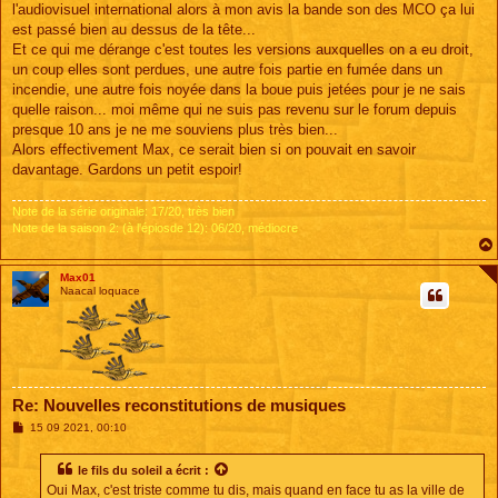
l'audiovisuel international alors à mon avis la bande son des MCO ça lui
est passé bien au dessus de la tête...
Et ce qui me dérange c'est toutes les versions auxquelles on a eu droit,
un coup elles sont perdues, une autre fois partie en fumée dans un
incendie, une autre fois noyée dans la boue puis jetées pour je ne sais
quelle raison... moi même qui ne suis pas revenu sur le forum depuis
presque 10 ans je ne me souviens plus très bien...
Alors effectivement Max, ce serait bien si on pouvait en savoir
davantage. Gardons un petit espoir!
Note de la série originale: 17/20, très bien
Note de la saison 2: (à l'épiosde 12): 06/20, médiocre
Max01
Naacal loquace
Re: Nouvelles reconstitutions de musiques
M
15 09 2021, 00:10
e
s
s
le fils du soleil
a écrit :
a
Oui Max, c'est triste comme tu dis, mais quand en face tu as la ville de
g