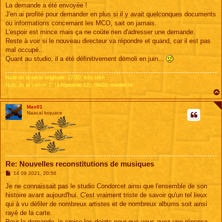
s
La demande a été envoyée !
s
J'en ai profité pour demander en plus si il y avait quelconques documents
a
g
ou informations concernant les MCO, sait on jamais.
e
L'espoir est mince mais ça ne coûte rien d'adresser une demande.
Reste à voir si le nouveau directeur va répondre et quand, car il est pas
mal occupé...
Quant au studio, il a été définitivement démoli en juin...
Note de la série originale: 17/20, très bien
Note de la saison 2: (à l'épiosde 12): 06/20, médiocre
Max01
Naacal loquace
Re: Nouvelles reconstitutions de musiques
M
14 09 2021, 20:56
e
s
Je ne connaissait pas le studio Condorcet ainsi que l'ensemble de son
s
histoire avant aujourd'hui. C'est vraiment triste de savoir qu'un tel lieux
a
g
qui à vu défiler de nombreux artistes et de nombreux albums soit ainsi
e
rayé de la carte.
Pour la demande, je croise les doigts pour que vous ayez une réponse.