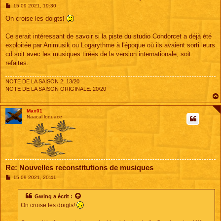
M
15 09 2021, 19:30
e
s
On croise les doigts!
s
a
g
Ce serait intéressant de savoir si la piste du studio Condorcet a déjà été
e
exploitée par Animusik ou Logarythme à l'époque où ils avaient sorti leurs
cd soit avec les musiques tirées de la version internationale, soit
refaites.
NOTE DE LA SAISON 2: 13/20
NOTE DE LA SAISON ORIGINALE: 20/20
Max01
Naacal loquace
Re: Nouvelles reconstitutions de musiques
M
15 09 2021, 20:41
e
s
s
Gwing
a écrit :
a
On croise les doigts!
g
e