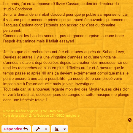
s
Les amis, j'ai eu la réponse d'Olivier Cussac, le dernier directeur du
s
studio Condorcet.
a
g
Je lui ai demandé si il était d'accord pour que je publie sa réponse ici car
e
il y a une petite anecdote privée que j'ai trouvé émouvante qui concerne
Jacques Cardona donc j'attends son accord car c'est du domaine
personnel.
Concernant les bandes sonores, pas de grande surprise: aucune trace...
l'espoir était mince mais il fallait essayer!
Je sais que des recherches ont été effectuées auprès de Saban, Levy,
Deyries et autres il y a une vingtaine d'années et qu'une vingtaine
d'années s'étaient déjà écoulées depuis la création des musiques, ce qui
rend les recherches de plus en plus difficiles au fur et à mesure que le
temps passe et après 40 ans ça devient extrêmement compliqué mais je
pense encore à une autre possibilité, ça risque d'être compliqué voire
impossible à l'heure actuelle mais je vais investiguer.
Tout cela car j'ai à nouveau regardé mon dvd des Mystérieuses cités d'or
et voilà le résultat, quelques jours de congés et cette musique me plonge
dans une frénésie totale !
Note de la série originale: 17/20, très bien
Note de la saison 2: (à l'épiosde 12): 06/20, médiocre
Répondre