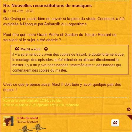
Re: Nouvelles reconstitutions de musiques
M
15 09 2021, 20:45
e
s
Oui Gwing ce serait bien de savoir si la piste du studio Condorcet a été
s
exploitée à l'époque par Animusik ou Logarythme.
a
g
e
Peut être que notre Grand Prêtre et Gardien du Temple Routard se
souvient si le sujet a été abordé ?
Max01
a écrit :
il y a surement dû y avoir des copies de travail, je doute fortement que
le montage des épisodes ait été effectué en utilisant directement le
master. Il y a du y avoir des bandes "intermédiaires", des bandes qui
contenaient des copies du master.
C'est ce que je pense aussi Max! Il doit bien y avoir quelque part des
copies !
Note de la série originale: 17/20, très bien
Note de la saison 2: (à l'épiosde 12): 06/20, médiocre
le fils du soleil
Naacal loquace