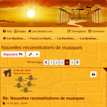
FAQ
Règles
LesCitesdOr.com
S’enregistrer
Connexion
Les Mystérieuses Cités d'Or - LesCitesdOr.com
Forum Les Mystérieuses Cités d'Or
Les Mystérieuses Cités d'Or
Les Mystérieuses Cités d'Or : saison 1 (1983)
Nouvelles reconstitutions de musiques
Répondre
1
2
3
4
5
Précédente
Suivante
49 messages
le fils du soleil
Naacal loquace
Re: Nouvelles reconstitutions de musiques
M
14 09 2021, 18:40
e