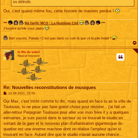
ou détruits.
Oui, c'est quand même fou, cette histoire de masters perdus !
***
Ma fanfic MCO : La Huitième Cité
***
J'espère qu'elle vous plaira
Bah voyons, Pattala ! C'est pas dans ce coin-là que vit la jolie Indali ?
le fils du soleil
Naacal loquace
Re: Nouvelles reconstitutions de musiques
M
14 09 2021, 22:50
e
s
Oui Max, c'est triste comme tu dis, mais quand en face tu as la ville de
s
Toulouse, tu ne peux pas faire grand chose pour résister... j'ai fait un
a
g
aller-retour Perpignan Toulouse pour aller voir mon frère il y a quelques
e
semaines, je suis passé dans le secteur où se trouvait le studio en
sortant de la gare et le nouveau plan d'urbanisation gigantesque du
quartier est une énorme machine dont on réalise l'ampleur qu'en si
trouvant en face. Autant dire que le studio n'avait aucune chance...