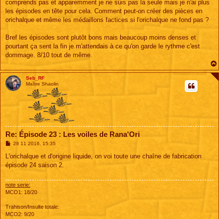
comprends pas et apparemment je ne suis pas la seule mais je n'ai plus
les épisodes en tête pour cela. Comment peut-on créer des pièces en
orichalque et même les médaillons factices si l'orichalque ne fond pas ?
Bref les épisodes sont plutôt bons mais beaucoup moins denses et
pourtant ça sent la fin je m'attendais à ce qu'on garde le rythme c'est
dommage. 8/10 tout de même.
Seb_RF
Maître Shaolin
Re: Épisode 23 : Les voiles de Rana'Ori
M
28 11 2016, 15:35
e
s
L'orichalque et d'origine liquide, on voi toute une chaîne de fabrication
s
épisode 24 saison 2.
a
g
e
note serie:
MCO1: 18/20
Trahison/Insulte totale:
MCO2: 9/20