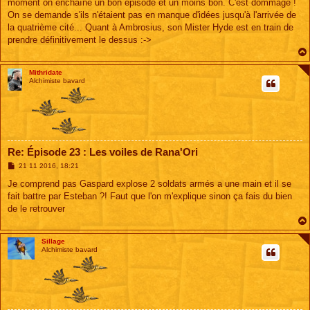
moment on enchaîne un bon épisode et un moins bon. C'est dommage !
On se demande s'ils n'étaient pas en manque d'idées jusqu'à l'arrivée de
la quatrième cité... Quant à Ambrosius, son Mister Hyde est en train de
prendre définitivement le dessus :->
Mithridate
Alchimiste bavard
Re: Épisode 23 : Les voiles de Rana'Ori
M
21 11 2016, 18:21
e
s
Je comprend pas Gaspard explose 2 soldats armés a une main et il se
s
fait battre par Esteban ?! Faut que l'on m'explique sinon ça fais du bien
a
g
de le retrouver
e
Sillage
Alchimiste bavard