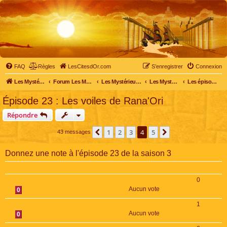
FAQ
Règles
LesCitesdOr.com
S’enregistrer
Connexion
Les Mystérieuses Cités d'Or - LesCitesdOr.com
Forum Les Mystérieuses Cités d'Or
Les Mystérieuses Cités d'Or
Les Mystérieuses Cités d'Or : saison 3 (2016)
Les épisodes de la saison 3
Épisode 23 : Les voiles de Rana'Ori
Répondre
1
2
3
4
5
Précédente
Suivante
43 messages
Donnez une note à l'épisode 23 de la saison 3
0
Aucun vote
0
1
Aucun vote
0