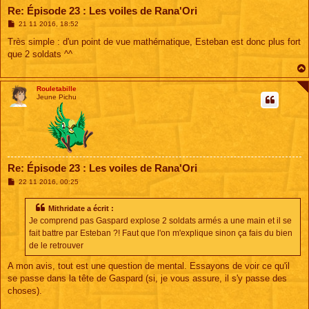
Re: Épisode 23 : Les voiles de Rana'Ori
M
21 11 2016, 18:52
e
s
Très simple : d'un point de vue mathématique, Esteban est donc plus fort
s
que 2 soldats ^^
a
g
e
Rouletabille
Jeune Pichu
Re: Épisode 23 : Les voiles de Rana'Ori
M
22 11 2016, 00:25
e
s
s
Mithridate a écrit :
a
Je comprend pas Gaspard explose 2 soldats armés a une main et il se
g
e
fait battre par Esteban ?! Faut que l'on m'explique sinon ça fais du bien
de le retrouver
A mon avis, tout est une question de mental. Essayons de voir ce qu'il
se passe dans la tête de Gaspard (si, je vous assure, il s'y passe des
choses).