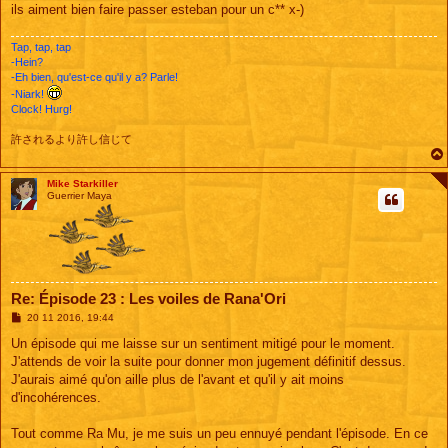
ils aiment bien faire passer esteban pour un c** x-)
Tap, tap, tap
-Hein?
-Eh bien, qu'est-ce qu'il y a? Parle!
-Niark!
Clock! Hurg!
許されるより許し信じて
Mike Starkiller
Guerrier Maya
Re: Épisode 23 : Les voiles de Rana'Ori
M
20 11 2016, 19:44
e
s
Un épisode qui me laisse sur un sentiment mitigé pour le moment.
s
J'attends de voir la suite pour donner mon jugement définitif dessus.
a
g
J'aurais aimé qu'on aille plus de l'avant et qu'il y ait moins
e
d'incohérences.
Tout comme Ra Mu, je me suis un peu ennuyé pendant l'épisode. En ce