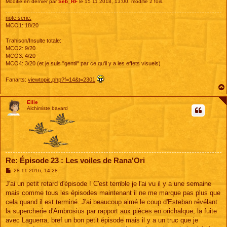
Modifié en dernier par
Seb_RF
le 15 11 2018, 13:00, modifié 2 fois.
note serie:
MCO1: 18/20
Trahison/Insulte totale:
MCO2: 9/20
MCO3: 4/20
MCO4: 3/20 (et je suis "gentil" par ce qu'il y a les effets visuels)
Fanarts:
viewtopic.php?f=14&t=2301
Ellie
Alchimiste bavard
Re: Épisode 23 : Les voiles de Rana'Ori
M
28 11 2016, 14:28
e
s
J'ai un petit retard d'épisode ! C'est terrible je l'ai vu il y a une semaine
s
mais comme tous les épisodes maintenant il ne me marque pas plus que
a
g
cela quand il est terminé. J'ai beaucoup aimé le coup d'Esteban révélant
e
la supercherie d'Ambrosius par rapport aux pièces en orichalque, la fuite
avec Laguerra, bref un bon petit épisode mais il y a un truc que je