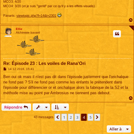
MCO3: 4/20
MCO4: 3/20 (et je suis "gentil" par ce qu'il y a les effets visuels)
Fanarts:
viewtopic.php?f=14&t=2301
Ellie
Alchimiste bavard
Re: Épisode 23 : Les voiles de Rana'Ori
M
14 12 2016, 15:41
e
s
Ben oui ok mais il n'est pas dit dans l'épisode justement que l'orichalque
s
ne fond pas ? S'il ne fond pas comme les enfants le prétendent dans
a
g
l'épisode pour différencier or et orichalque alors la fabrique de la S2 et la
e
méthode mise au point par Ambrosius ne tiennent pas debout.
Répondre
1
2
3
4
5
Précédente
Suivante
43 messages
Aller à