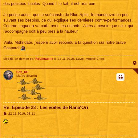
des pensées inutiles. Quand il le fait, il est très bon.
Je pense aussi, que le scénariste de Blue Spirit, le manoeuvre un peu
suivant ses besoins, ce qui explique ses dernières contre-performances.
Comme Laguerra va partir avec les enfants, Zarès a besoin que celui qui
l'accompagne soit à peu près à la hauteur.
Voilà, Mithridate, j'espère avoir répondu à ta question sur notre brave
Gaspard!
Modifié en dernier par
Rouletabille
le 22 11 2016, 11:26, modifié 2 fois.
Seb_RF
Maître Shaolin
Re: Épisode 23 : Les voiles de Rana'Ori
M
22 11 2016, 08:11
e
s
s
a
g
e