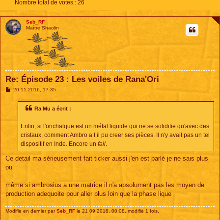
Nombre total de votes :
26
Seb_RF
Maître Shaolin
Re: Épisode 23 : Les voiles de Rana'Ori
M
20 11 2016, 17:35
e
s
s
Ra Mu a écrit :
a
g
e
Enfin, si l'orichalque est un métal liquide qui ne se solidifie qu'avec des
cristaux, comment Ambro a t il pu creer ses pièces. Il n'y avait pas un tel
dispositif en Inde. Encore un
fail
.
Ce detail ma sérieusement fait ticker aussi j'en est parlé je ne sais plus
ou
même si ambrosius a une matrice il n'a absolument pas les moyen de
production adequoite pour aller plus loin que la phase lique
Modifié en dernier par
Seb_RF
le 21 09 2018, 00:08, modifié 1 fois.