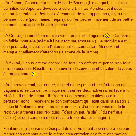
- Au Japon, Gaspard est intimidé par le Shogun (il a de quoi, il est seul
au milieu de Japonais dévoués à celui-ci), il haït Mendoza et il sous-
estime les enfants. Résultats: A chacune de ses apparitions, il y a une
pensée inutile (peur, haine, mépris), qui l'empêche finalement de se battre
comme il sait si bien le faire, pourtant.
- A Ormuz, un problème de plus vient se poser : Laguerra
. Gaspard a
un faible, pour elle (même lui peut tomber amoureux). Le problème est
que pour cela, il veut faire l'intéressant en combattant Mendoza et
manque cruellement d'attention (la scène de la lampe).
- A Akkad, il sous-estime encore une fois, les enfants et pense n'en faire
qu'une bouchée. Résultat: une nouvelle déconvenue et la colère de Zarès
à son encontre.
- Au caravanserail, par contre, il ne cherche pas à attirer l'attention de
Laguerra et se concentre uniquement sur les deux adversaires face à lui.
Et là !... Il est de retour ! Il n'y a plus de pensées inutiles pour le
perturber, donc il redevient le bon combattant qu'il était dans la saison 1.
Il joue littéralement avec ses deux ennemis. J'ai eu l'impression de le
retrouver à travers ses répliques ("c'est un peu faible" , "du nerf que
diable") et son comportement (il aime le combat et manger !)
Finalement, je pense que Gaspard devrait vraiment apprendre à toujours
mener ses combats avec la même concentration et à faire abstraction