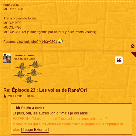
note serie:
MCO1: 18/20
Trahison/Insulte totale:
MCO2: 9/20
MCO3: 4/20
MCO4: 3/20 (et je suis "gentil" par ce qu'il y a les effets visuels)
Fanarts:
viewtopic.php?f=14&t=2301
ôkami kitsune
Naacal loquace
Re: Épisode 23 : Les voiles de Rana'Ori
M
20 11 2016, 18:09
e
s
s
Ra Mu a écrit :
a
Et puis, oui, les autres l'on dit mais je dis aussi:
g
e
ESTEBAN: "Mais comment Zarès a t il pu nous retrouver?"
Bravo mon gars, tu viens de remporter la palme de la réplique la
plus
[ Image Externe ]