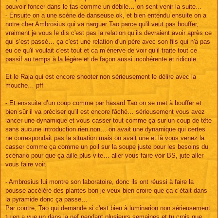
pouvoir foncer dans le tas comme un débile… on sent venir la suite…
- Ensuite on a une scène de danseuse ok, et bien entendu ensuite on a
notre cher Ambrosius qui va narguer Tao parce qu'il veut pas bouffer,
vraiment je vous le dis c'est pas la relation qu’ils devraient avoir après ce
qui s’est passé… ça c'est une relation d'un père avec son fils qui n'a pas
eu ce qu'il voulait c'est tout et ca m’énerve de voir qu’il traite tout ce
passif au temps à la légère et de façon aussi incohérente et ridicule.
Et le Raja qui est encore shooter non sérieusement le délire avec la
mouche… pff
- Et enssuite d’un coup comme par hasard Tao on se met à bouffer et
bien sûr il va préciser qu'il est encore fâché… sérieusement vous avez
lancer une dynamique et vous casser tout comme ça sur un coup de tête
sans aucune introduction rien non… on avait une dynamique qui certes
ne correspondait pas la situation mais on avait une et là vous venez la
casser comme ça comme un poil sur la soupe juste pour les besoins du
scénario pour que ça aille plus vite… aller vous faire voir BS, jute aller
vous faire voir.
- Ambrosius lui montre son laboratoire, donc ils ont réussi à faire la
pousse accéléré des plantes bon je veux bien croire que ça c’était dans
la pyramide donc ça passe…
Par contre, Tao qui demande si c'est bien à luminarion non sérieusement
tu en a vue un dans la nef pendant plusieurs semaines et tu crois que