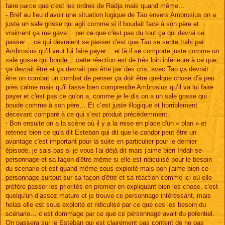
faire parce que c'est les ordres de Radja mais quand même…
- Bref au lieu d’avoir une situation logique de Tao envers Ambrosius on a
juste un sale gosse qui agit comme si il boudait face à son père et
vraiment ça me gave… par ce que c'est pas du tout ça qui devrai ce
passer… ce qui devraient se passer c'est que Tao se sente trahi par
Ambrosius qu’il veut lui faire payer… et là il se comporte juste comme un
sale gosse qui boude… cette réaction est de très loin inférieure à ce que
ça devrait être et ça devrait pas être par des cris, avec Tao ça devrait
être un combat un combat de penser ça doit être quelque chose d’à peu
près calme mais qu'il fasse bien comprendre Ambrosius qu’il va lui faire
payer et c'est pas ce qu'on a, comme je le dis on a un sale gosse qui
boude comme à son père… Et c’est juste illogique et horriblement
décevant comparé à ce qui s’est produit précédemment.
- Bon ensuite on a la scène où il y a la mise en place d'un « plan » et
retenez bien ce qu'a dit Esteban qui dit que le condor peut être un
avantage c'est important pour la suite en particulier pour le dernier
épisode, je sais pas si je vous l'ai déjà dit mais j'aime bien Indali se
personnage et sa façon d'être même si elle est ridiculisé pour le besoin
du scenario et est quand même sous exploité mais bon j'aime bien ce
personnage surtout sur sa façon d'être et sa réaction comme ici où elle
préfère passer les priorités en premier en expliquant bien les chose, c'est
quelqu'un d’assez mature et je trouve ce personnage intéressant, mais
helas elle est sous exploité et ridiculisé par ce que ces les besoin du
scénario… c’est dommage par ce que ce personnage avait du potentiel.
On passera sur le Esteban qui est clairement pas content de ne pas