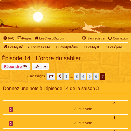
FAQ
Règles
LesCitesdOr.com
S’enregistrer
Connexion
Les Mystérieuses Cités d'Or - LesCitesdOr.com
Forum Les Mystérieuses Cités d'Or
Les Mystérieuses Cités d'Or
Les Mystérieuses Cités d'Or : saison 3 (2016)
Les épisodes de la saison 3
Épisode 14 : L'ordre du sablier
Répondre
Page
7
sur
7
1
3
4
5
6
7
Précédente
65 messages
…
Donnez une note à l'épisode 14 de la saison 3
0
Aucun vote
0
1
Aucun vote
0