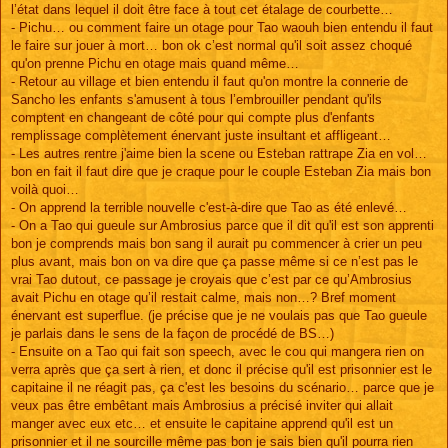
l’état dans lequel il doit être face à tout cet étalage de courbette…
- Pichu… ou comment faire un otage pour Tao waouh bien entendu il faut
le faire sur jouer à mort… bon ok c’est normal qu'il soit assez choqué
qu'on prenne Pichu en otage mais quand même…
- Retour au village et bien entendu il faut qu'on montre la connerie de
Sancho les enfants s'amusent à tous l’embrouiller pendant qu'ils
comptent en changeant de côté pour qui compte plus d'enfants
remplissage complètement énervant juste insultant et affligeant…
- Les autres rentre j'aime bien la scene ou Esteban rattrape Zia en vol…
bon en fait il faut dire que je craque pour le couple Esteban Zia mais bon
voilà quoi…
- On apprend la terrible nouvelle c'est-à-dire que Tao as été enlevé…
- On a Tao qui gueule sur Ambrosius parce que il dit qu'il est son apprenti
bon je comprends mais bon sang il aurait pu commencer à crier un peu
plus avant, mais bon on va dire que ça passe même si ce n’est pas le
vrai Tao dutout, ce passage je croyais que c’est par ce qu’Ambrosius
avait Pichu en otage qu’il restait calme, mais non…? Bref moment
énervant est superflue. (je précise que je ne voulais pas que Tao gueule
je parlais dans le sens de la façon de procédé de BS…)
- Ensuite on a Tao qui fait son speech, avec le cou qui mangera rien on
verra après que ça sert à rien, et donc il précise qu'il est prisonnier est le
capitaine il ne réagit pas, ça c'est les besoins du scénario… parce que je
veux pas être embêtant mais Ambrosius a précisé inviter qui allait
manger avec eux etc… et ensuite le capitaine apprend qu'il est un
prisonnier et il ne sourcille même pas bon je sais bien qu'il pourra rien