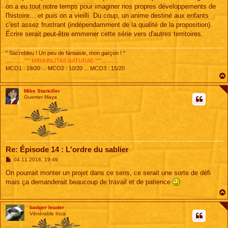
on a eu tout notre temps pour imaginer nos propres développements de
l'histoire... et puis on a vieilli. Du coup, un anime destiné aux enfants
c'est assez frustrant (indépendamment de la qualité de la proposition).
Écrire serait peut-être emmener cette série vers d'autres territoires.
" Sacrebleu ! Un peu de fantaisie, mon garçon ! "
............°°° MIRA BILITAS NATURAE °°°............
MCO1 : 19/20 ... MCO2 : 10/20 ... MCO3 : 15/20
Mike Starkiller
Guerrier Maya
Re: Épisode 14 : L'ordre du sablier
M
04 11 2016, 19:49
e
s
On pourrait monter un projet dans ce sens, ce serait une sorte de défi
s
mais ça demanderait beaucoup de travail et de patience
a
g
e
badger leader
Vénérable Inca