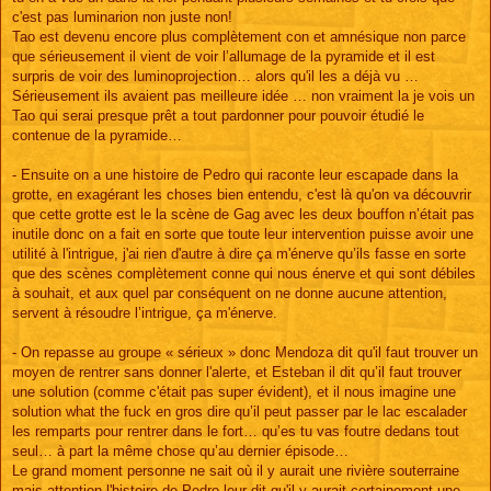
c'est pas luminarion non juste non!
Tao est devenu encore plus complètement con et amnésique non parce
que sérieusement il vient de voir l’allumage de la pyramide et il est
surpris de voir des luminoprojection… alors qu'il les a déjà vu …
Sérieusement ils avaient pas meilleure idée … non vraiment la je vois un
Tao qui serai presque prêt a tout pardonner pour pouvoir étudié le
contenue de la pyramide…
- Ensuite on a une histoire de Pedro qui raconte leur escapade dans la
grotte, en exagérant les choses bien entendu, c'est là qu'on va découvrir
que cette grotte est le la scène de Gag avec les deux bouffon n’était pas
inutile donc on a fait en sorte que toute leur intervention puisse avoir une
utilité à l'intrigue, j'ai rien d'autre à dire ça m'énerve qu’ils fasse en sorte
que des scènes complètement conne qui nous énerve et qui sont débiles
à souhait, et aux quel par conséquent on ne donne aucune attention,
servent à résoudre l’intrigue, ça m'énerve.
- On repasse au groupe « sérieux » donc Mendoza dit qu'il faut trouver un
moyen de rentrer sans donner l'alerte, et Esteban il dit qu’il faut trouver
une solution (comme c'était pas super évident), et il nous imagine une
solution what the fuck en gros dire qu’il peut passer par le lac escalader
les remparts pour rentrer dans le fort… qu’es tu vas foutre dedans tout
seul… à part la même chose qu’au dernier épisode…
Le grand moment personne ne sait où il y aurait une rivière souterraine
mais attention l'histoire de Pedro leur dit qu'il y aurait certainement une