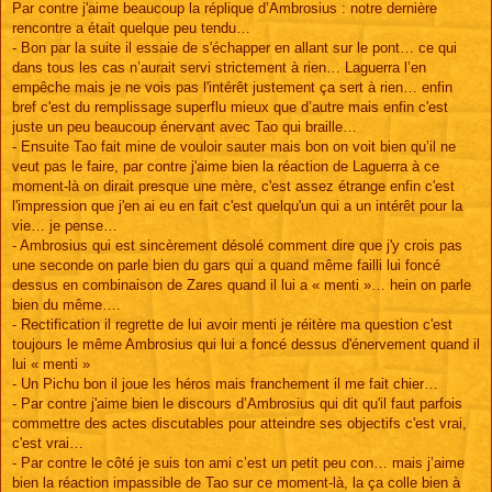
Par contre j'aime beaucoup la réplique d’Ambrosius : notre dernière
rencontre a était quelque peu tendu…
- Bon par la suite il essaie de s'échapper en allant sur le pont… ce qui
dans tous les cas n’aurait servi strictement à rien… Laguerra l’en
empêche mais je ne vois pas l'intérêt justement ça sert à rien… enfin
bref c'est du remplissage superflu mieux que d’autre mais enfin c'est
juste un peu beaucoup énervant avec Tao qui braille…
- Ensuite Tao fait mine de vouloir sauter mais bon on voit bien qu’il ne
veut pas le faire, par contre j'aime bien la réaction de Laguerra à ce
moment-là on dirait presque une mère, c'est assez étrange enfin c'est
l'impression que j'en ai eu en fait c'est quelqu'un qui a un intérêt pour la
vie… je pense…
- Ambrosius qui est sincèrement désolé comment dire que j'y crois pas
une seconde on parle bien du gars qui a quand même failli lui foncé
dessus en combinaison de Zares quand il lui a « menti »… hein on parle
bien du même….
- Rectification il regrette de lui avoir menti je réitère ma question c'est
toujours le même Ambrosius qui lui a foncé dessus d'énervement quand il
lui « menti »
- Un Pichu bon il joue les héros mais franchement il me fait chier…
- Par contre j'aime bien le discours d’Ambrosius qui dit qu'il faut parfois
commettre des actes discutables pour atteindre ses objectifs c'est vrai,
c'est vrai…
- Par contre le côté je suis ton ami c’est un petit peu con… mais j’aime
bien la réaction impassible de Tao sur ce moment-là, la ça colle bien à