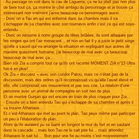
- Au passage on voit dans le cas de Laguerra, ça ne lui plaît pas non plus
de faire tout ça, ça montre le côté ambigu du personnage et je trouve ça
intéressant non vraiment j'aime beaucoup ce personnages aussi.
- Donc on a Tao en qui est enfermé dans sa chambre mais il va
s'échapper de sa chambre avec son tournevis enfin c'est ce qui est sous-
entendu…
- Donc on retourne à notre groupe de têtes brûlées, ils sont attaqués par
les singes qui ont l’air menacent… et non en fait il y a juste le petit singe
qu'elle a sauvé qui va arranger la situation en expliquant aux autres de
manière quasiment humaine, j'ai beaucoup de mal avec ça beaucoup
beaucoup de mal avec ça…
Bien sûr Zia a compris tout ce qu'ils ont raconté MOMENT ZIA n°13 Ultra
forcé en plus!
Ok Zia « discutez » avec son condor Patou, mais ce n’était pas de la
discussion, mais des ordres qu’il reconnaissait vu qu’elle l’avait élevé et
elle, elle comprenait ses mouvement et pas ses crie. La relation d’une
personne avec un animal de compagnie en soit rien de plus.
Et on montre Gunjan qui est encore en train de plus craquer pour Zia…
- Ensuite on a bien entendu Tao qui s’échappe de sa chambre et après il
va trouver Athanaos…
Et c’est Athanaos qui met au point le plan, Tao peux même pas participer
un peu à l'élaboration du plan…
Alors qu’ils auraient pu se barré en longent le mur du fort et en sautant
dans la cascade… mais bon Tao ne le sait pas lui… mais attendez
Athanaos le sait lui…. Bon pour une foi au moins c’est moyennement