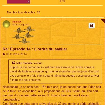
17%
4
Nombre total de votes :
24
Haokah
Naacal loquace
Re: Épisode 14 : L'ordre du sablier
M
03 11 2016, 20:14
e
s
s
Mike Starkiller a écrit :
a
Et puis, je me demande si c'est bien nécessaire de l'écrire après le
g
e
travail de toute une équipe, qui même si on n'est pas toujours d'accord
avec ce qu'elle a fait, elle a quand même beaucoup bossé pour arriver
à faire ces deux saisons.
Nécessaire, je ne sais pas... En tout cas, je ne pense pas que l'idée soit
de le faire "en opposition" aux propositions de Blue Spirit, qui s'en sort
pas mal du tout sur cette saison 3. Il nous livre un travail assez
remarquable.
C'est juste que cette suite arrive plus de 30 ans après la série originelle :