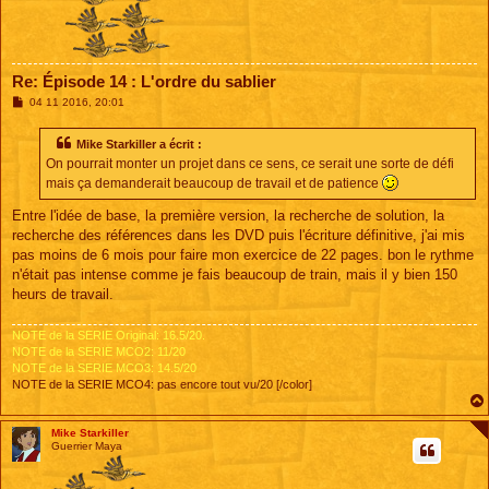
Re: Épisode 14 : L'ordre du sablier
M
04 11 2016, 20:01
e
s
s
Mike Starkiller a écrit :
a
On pourrait monter un projet dans ce sens, ce serait une sorte de défi
g
e
mais ça demanderait beaucoup de travail et de patience
Entre l'idée de base, la première version, la recherche de solution, la
recherche des références dans les DVD puis l'écriture définitive, j'ai mis
pas moins de 6 mois pour faire mon exercice de 22 pages. bon le rythme
n'était pas intense comme je fais beaucoup de train, mais il y bien 150
heurs de travail.
NOTE de la SERIE Original: 16.5/20.
NOTE de la SERIE MCO2: 11/20
NOTE de la SERIE MCO3: 14.5/20
NOTE de la SERIE MCO4: pas encore tout vu/20 [/color]
Mike Starkiller
Guerrier Maya