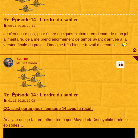
Re: Épisode 14 : L'ordre du sablier
M
05 11 2016, 20:11
e
s
Je n'en doute pas, pour écrire quelques histoires en dehors de mon job
s
alimentaire, cela me prend énormément de temps avant d'arrivée à la
a
g
version finale du projet. J'imagine très bien le travail à accomplir...
e
Seb_RF
Maître Shaolin
Re: Épisode 14 : L'ordre du sablier
M
01 11 2018, 12:08
e
s
CC, c'est partie pour l'episode 14 avec le recul:
s
a
g
Analyse que je fait en même temp que Mayo-Lek Disneyphile traite les
e
épisodes...