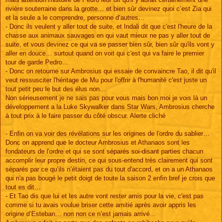
rivière souterraine dans la grotte… et bien sûr devinez quoi c’est Zia qui
et la seule a le comprendre, personne d’autres…
- Donc ils veulent y aller tout de suite, et Indali dit que c'est l'heure de la
chasse aux animaux sauvages en qui vaut mieux ne pas y aller tout de
suite, et vous devinez ce qui va se passer bien sûr, bien sûr qu'ils vont y
aller en douce… surtout quand on voit qui c'est qui va faire le premier
tour de garde Pedro…
- Donc on retourne sur Ambrosius qui essaie de convaincre Tao, il dit qu'il
veut ressusciter l'héritage de Mu pour l'offrir à l'humanité c'est juste un
tout petit peu le but des élus non…
Non sérieusement je ne sais pas pour vous mais bon moi je vois là un
développement a la Luke Skywalker dans Star Wars, Ambrosius cherche
à tout prix à le faire passer du côté obscur. Alerte cliché
- Enfin on va voir des révélations sur les origines de l'ordre du sablier…
Donc on apprend que le docteur Ambrosius et Athanaos sont les
fondateurs de l'ordre et qui se sont séparés soi-disant parties chacun
accomplir leur propre destin, ce qui sous-entend très clairement qui sont
séparés par ce qu’ils n’étaient pas du tout d'accord, et on a un Athanaos
qui n'a pas bougé le petit doigt de toute la saison 2 enfin bref je crois que
tout es dit…
- Et Tao dis que lui et les autre vont rester amis pour la vie, c'est pas
comme si tu avais voulue briser cette amitié après avoir appris les
origine d’Esteban… non non ce n’est jamais arrivé…