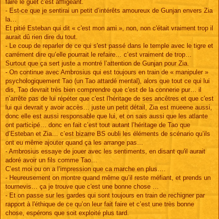
faire le guet c'est affligeant.
- Est-ce que je sentirai un petit d’intérêts amoureux de Gunjan envers Zia
la…
Et pitié Esteban qui dit « c'est mon ami », non, non c'était vraiment trop il
aurait dû rien dire du tout.
- Le coup de reparler de ce qui s'est passé dans le temple avec le tigre et
carrément dire qu’elle pourrait le refaire… c’est vraiment de trop…
Surtout que ça sert juste a montré l’attention de Gunjan pour Zia.
- On continue avec Ambrosius qui est toujours en train de « manipuler »
psychologiquement Tao (un Tao attardé mental), alors que tout ce qui lui
dis, Tao devrait très bien comprendre que c'est de la connerie pur… il
n’arrête pas de lui répéter que c'est l'héritage de ses ancêtres et que c'est
lui qui devrait y avoir accès… juste un petit détail, Zia est mueene aussi,
donc elle est aussi responsable que lui, et on sais aussi que les atlante
ont participé… donc en fait c’est tout autant l’héritage de Tao que
d’Esteban et Zia… c’est bizarre BS oubli les éléments de scénario qu’ils
ont eu même ajouter quand ça les arrange pas…
- Ambrosius essaye de jouer avec les sentiments, en disant qu'il aurait
adoré avoir un fils comme Tao…
C’est moi ou on a l’impression que ca marche en plus….
- Heureusement on montre quand même qu’il reste méfiant, et prends un
tournevis… ça je trouve que c'est une bonne chose …
- Et on passe sur les gardes qui sont toujours en train de rechigner par
rapport à l'éthique de ce qu’on leur fait faire et c’est une très bonne
chose, espérons que soit exploité plus tard.