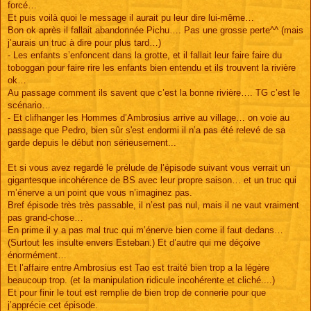
forcé…
Et puis voilà quoi le message il aurait pu leur dire lui-même…
Bon ok après il fallait abandonnée Pichu…. Pas une grosse perte^^ (mais
j’aurais un truc à dire pour plus tard…)
- Les enfants s’enfoncent dans la grotte, et il fallait leur faire faire du
toboggan pour faire rire les enfants bien entendu et ils trouvent la rivière
ok…
Au passage comment ils savent que c’est la bonne rivière…. TG c’est le
scénario…
- Et clifhanger les Hommes d’Ambrosius arrive au village… on voie au
passage que Pedro, bien sûr s'est endormi il n’a pas été relevé de sa
garde depuis le début non sérieusement...
Et si vous avez regardé le prélude de l’épisode suivant vous verrait un
gigantesque incohérence de BS avec leur propre saison… et un truc qui
m’énerve a un point que vous n’imaginez pas.
Bref épisode très très passable, il n’est pas nul, mais il ne vaut vraiment
pas grand-chose…
En prime il y a pas mal truc qui m’énerve bien come il faut dedans…
(Surtout les insulte envers Esteban.) Et d’autre qui me déçoive
énormément…
Et l’affaire entre Ambrosius est Tao est traité bien trop a la légère
beaucoup trop. (et la manipulation ridicule incohérente et cliché....)
Et pour finir le tout est remplie de bien trop de connerie pour que
j’apprécie cet épisode.