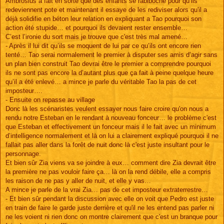
Ambrosius a fait en sorte que des enfants se rabiboche pour qu’ils
redeviennent pote et maintenant il essaye de les rediviser alors qu'il a
déjà solidifie en béton leur relation en expliquant a Tao pourquoi son
action été stupide… et pourquoi ils devaient rester ensemble…
C’est l’ironie du sort mais je trouve que c'est très mal amené…
- Après il lui dit qu’ils se moquent de lui par ce qu’ils ont encore rien
tenté… Tao serai normalement le premier à disputer ses amis d’agir sans
un plan bien construit Tao devrai être le premier a comprendre pourquoi
ils ne sont pas encore la d’autant plus que ça fait à peine quelque heure
qu’il a été enlevé… a mince je parle du véritable Tao la pas de cet
imposteur….
- Ensuite on repasse au village
Donc là les scénaristes veulent essayer nous faire croire qu'on nous a
rendu notre Esteban en le rendant à nouveau fonceur… le problème c'est
que Esteban et effectivement un fonceur mais il le fait avec un minimum
d’intelligence normalement et là on lui a clairement expliqué pourquoi il ne
fallait pas aller dans la forêt de nuit donc là c'est juste insultant pour le
personnage.
Et bien sûr Zia viens va se joindre à eux… comment dire Zia devrait être
la première ne pas vouloir faire ça… là on la rend débile, elle a compris
les raison de ne pas y aller de nuit, et elle y vas…
A mince je parle de la vrai Zia… pas de cet imposteur extraterrestre…
- Et bien sûr pendant la discussion avec elle on voit que Pedro est juste
en train de faire le garde juste derrière et qu'il ne les entend pas parler ni
ne les voient ni rien donc on montre clairement que c'est un branque pour