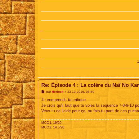
Re: Épisode 4 : La colère du Naï No Ka
M
par
Herlock
»
23 10 2016, 08:59
e
s
Je comprends ta critique.
s
Je crois qu'il faut que tu voies la séquence 7-8-9-10 p
a
g
Veux-tu de l'aide pour ça, ou fais-tu parti de ces puri
e
MCO1: 19/20
MCO2: 14.5/20