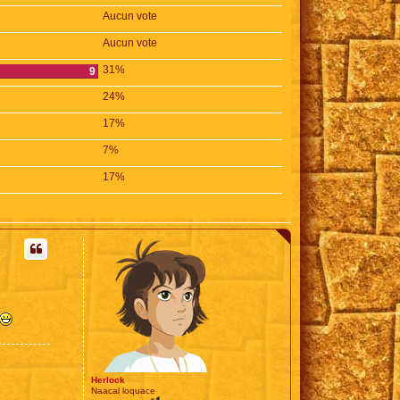
Aucun vote
Aucun vote
31%
9
24%
17%
7%
17%
Herlock
Naacal loquace