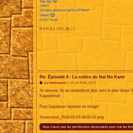
Tap, tap, tap
-Hein?
-Eh bien, qu'est-ce qu'il y a? Parle!
-Niark!
Clock! Hurg!
許されるより許し信じて
Re: Épisode 4 : La colère du Naï No Kami
M
par
Ambrozarès
»
23 10 2016, 15:57
e
s
Je rassure, ils ne reviendront plus vers le plan d'eau! I
s
Kagoshima!
a
g
e
Pour l'aquariver réponse en image!
Screenshot_2016-10-23-16-02-22.png
Vous n’avez pas les permissions nécessaires pour voir les fich