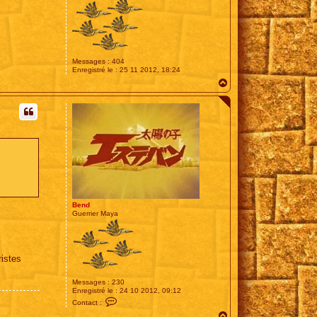
Messages :
404
Enregistré le :
25 11 2012, 18:24
H
a
u
t
Bend
Guerrier Maya
ristes
Messages :
230
Enregistré le :
24 10 2012, 09:12
C
Contact :
o
H
n