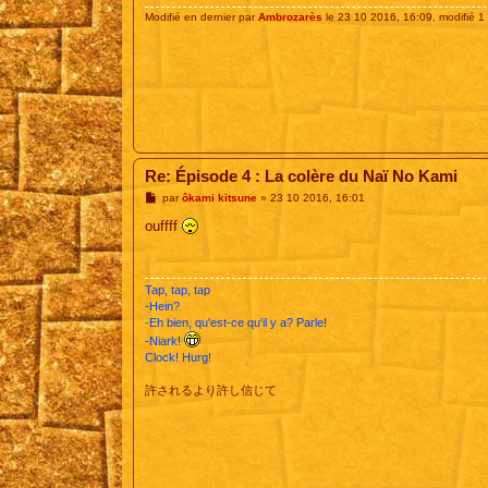
Modifié en dernier par
Ambrozarès
le 23 10 2016, 16:09, modifié 1 
Re: Épisode 4 : La colère du Naï No Kami
M
par
ôkami kitsune
»
23 10 2016, 16:01
e
s
ouffff
s
a
g
e
Tap, tap, tap
-Hein?
-Eh bien, qu'est-ce qu'il y a? Parle!
-Niark!
Clock! Hurg!
許されるより許し信じて