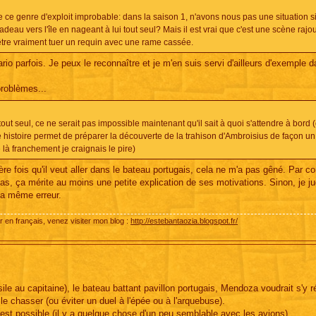
ce genre d'exploit improbable: dans la saison 1, n'avons nous pas une situation si
radeau vers l'île en nageant à lui tout seul? Mais il est vrai que c'est une scène rajo
-être vraiment tuer un requin avec une rame cassée.
io parfois. Je peux le reconnaître et je m'en suis servi d'ailleurs d'exemple 
problèmes...
out seul, ce ne serait pas impossible maintenant qu'il sait à quoi s'attendre à bord (
e histoire permet de préparer la découverte de la trahison d'Ambroisius de façon u
 là franchement je craignais le pire)
re fois qu'il veut aller dans le bateau portugais, cela ne m'a pas gêné. Par con
là-bas, ça mérite au moins une petite explication de ses motivations. Sinon, je ju
 la même erreur.
r en français, venez visiter mon blog :
http://estebantaozia.blogspot.fr/
le au capitaine), le bateau battant pavillon portugais, Mendoza voudrait s'y r
 chasser (ou éviter un duel à l'épée ou à l'arquebuse).
 c'est possible (il y a quelque chose d'un peu semblable avec les avions).