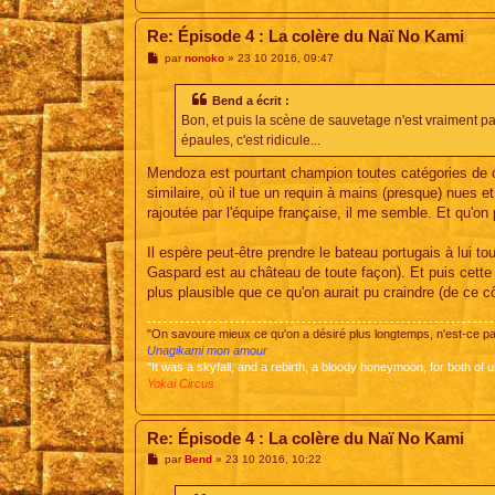
Re: Épisode 4 : La colère du Naï No Kami
M
par
nonoko
»
23 10 2016, 09:47
e
s
s
Bend a écrit :
a
Bon, et puis la scène de sauvetage n'est vraiment pa
g
e
épaules, c'est ridicule...
Mendoza est pourtant champion toutes catégories de ce
similaire, où il tue un requin à mains (presque) nues et 
rajoutée par l'équipe française, il me semble. Et qu'o
Il espère peut-être prendre le bateau portugais à lui tou
Gaspard est au château de toute façon). Et puis cette 
plus plausible que ce qu'on aurait pu craindre (de ce cô
"On savoure mieux ce qu'on a désiré plus longtemps, n'est-ce 
Unagikami mon amour
"It was a skyfall, and a rebirth, a bloody honeymoon, for both of u
Yokai Circus
Re: Épisode 4 : La colère du Naï No Kami
M
par
Bend
»
23 10 2016, 10:22
e
s