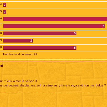
4
0
5
0
6
7
7
8
5
9
2
10
5
Nombre total de votes :
29
mi
our mieux aimer la saison 3.
stes qui veulent absolument voir la série au rythme français et non pas belge ?