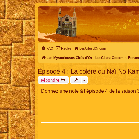
FAQ
Règles
LesCitesdOr.com
Les Mystérieuses Cités d'Or - LesCitesdOr.com
Forum 
Épisode 4 : La colère du Naï No Kam
Répondre
Donnez une note à l'épisode 4 de la saison 