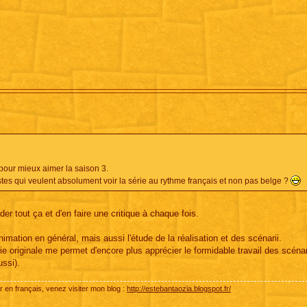
 pour mieux aimer la saison 3.
ristes qui veulent absolument voir la série au rythme français et non pas belge ?
r tout ça et d'en faire une critique à chaque fois.
nimation en général, mais aussi l'étude de la réalisation et des scénarii.
e originale me permet d'encore plus apprécier le formidable travail des scéna
ussi).
r en français, venez visiter mon blog :
http://estebantaozia.blogspot.fr/