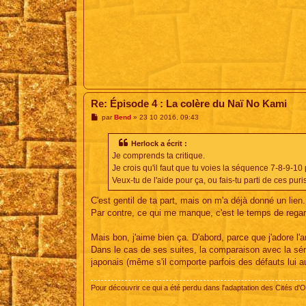
Re: Épisode 4 : La colère du Naï No Kami
M
par
Bend
»
23 10 2016, 09:43
e
s
s
Herlock a écrit :
a
Je comprends ta critique.
g
e
Je crois qu'il faut que tu voies la séquence 7-8-9-10
Veux-tu de l'aide pour ça, ou fais-tu parti de ces pu
C'est gentil de ta part, mais on m'a déjà donné un lien.
Par contre, ce qui me manque, c'est le temps de regarde
Mais bon, j'aime bien ça. D'abord, parce que j'adore l'a
Dans le cas de ses suites, la comparaison avec la séri
japonais (même s'il comporte parfois des défauts lui a
Pour découvrir ce qui a été perdu dans l'adaptation des Cités d'O