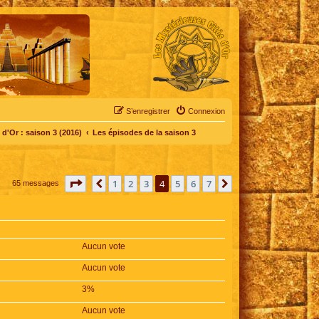
S’enregistrer
Connexion
d'Or : saison 3 (2016)
Les épisodes de la saison 3
Page
4
sur
7
1
2
3
4
5
6
7
Précédente
Suivante
65 messages
Aucun vote
Aucun vote
3%
Aucun vote