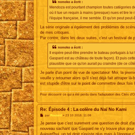
s
nonoko a écrit :
a
Mendoza est pourtant champion toutes catégories de 
g
e
où il tue un requin à mains (presque) nues et tire le 
l'équipe française, il me semble. Et qu'on peut peut
La série originale a également des problèmes de scénar
de mes critiques.
Par contre, dans les deux suites, c'est un festival de 
nonoko a écrit :
Il espère peut-être prendre le bateau portugais à lui t
Gaspard est au château de toute façon). Et puis cett
plausible que ce qu'on aurait pu craindre (de ce côté
Je parle d'un point de vue de spectateur. Moi, la premiè
veuille y retourner alors qu'il s'est déjà fait attraper 
est stupide d'être sur le point de commettre deux fois
Pour découvrir ce qui a été perdu dans l'adaptation des Cités d'O
Re: Épisode 4 : La colère du Naï No Kami
M
par
Routard
»
23 10 2016, 11:08
e
s
Je pense que c'est surement une question de droit d'asi
s
nouveau sachant que Gaspard ne s'y trouve plus pour le
a
g
Aujourd'hui, un tel droit n'existe plus mais à l'époque