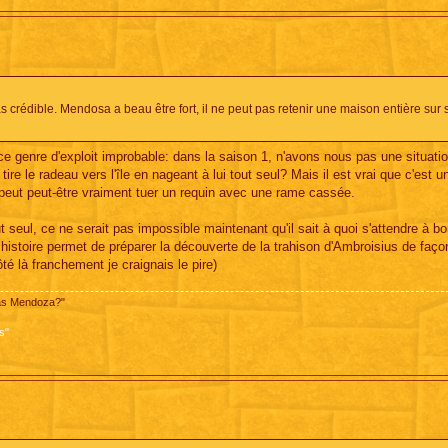
s crédible. Mendosa a beau être fort, il ne peut pas retenir une maison entière sur 
 genre d'exploit improbable: dans la saison 1, n'avons nous pas une situati
tire le radeau vers l'île en nageant à lui tout seul? Mais il est vrai que c'est 
n peut peut-être vraiment tuer un requin avec une rame cassée.
t seul, ce ne serait pas impossible maintenant qu'il sait à quoi s'attendre à bor
histoire permet de préparer la découverte de la trahison d'Ambroisius de faç
té là franchement je craignais le pire)
pas Mendoza?"
s"