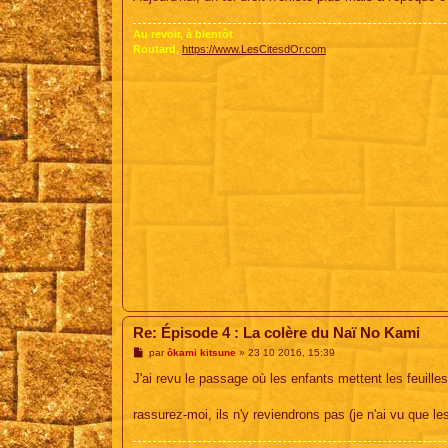
e
Au revoir, à bientôt
Routard,
https://www.LesCitesdOr.com
Re: Épisode 4 : La colère du Naï No Kami
M
par
ôkami kitsune
»
23 10 2016, 15:39
e
s
J'ai revu le passage où les enfants mettent les feuille
s
a
g
rassurez-moi, ils n'y reviendrons pas (je n'ai vu que l
e