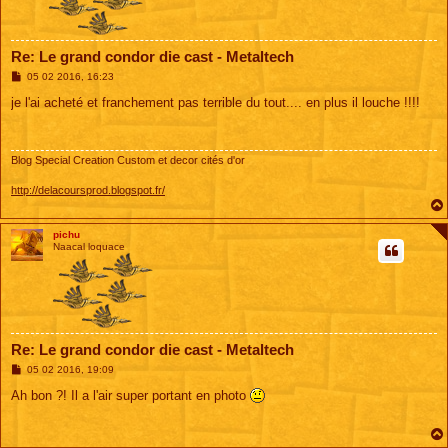
Re: Le grand condor die cast - Metaltech
M
05 02 2016, 16:23
e
s
je l'ai acheté et franchement pas terrible du tout.... en plus il louche !!!!
s
a
g
e
Blog Special Creation Custom et decor cités d'or
http://delacoursprod.blogspot.fr/
pichu
Naacal loquace
Re: Le grand condor die cast - Metaltech
M
05 02 2016, 19:09
e
s
Ah bon ?! Il a l'air super portant en photo
s
a
g
e