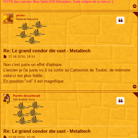
NOTE des saisons Blue Spirit 6/20 Déception. Suite indigne de la saison 1
pichu
Naacal loquace
Re: Le grand condor die cast - Metaltech
M
17 06 2016, 19:14
e
s
Non c'est juste un effet d'optique.
s
L'ancien je l'ai juste vu à sa sortie au Cartoonist de Toulon, de mémoire
a
g
celui-ci est plus fidèle.
e
En position "vol" il est magnifique.
Pantin désarticulé
Vénérable Inca
Re: Le grand condor die cast - Metaltech
M
17 06 2016, 21:26