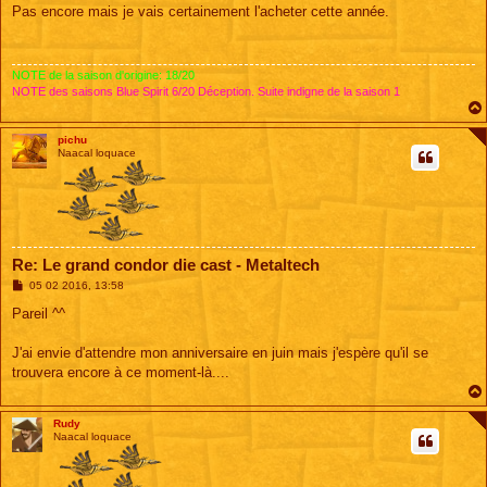
s
Pas encore mais je vais certainement l'acheter cette année.
s
a
g
e
NOTE de la saison d'origine: 18/20
NOTE des saisons Blue Spirit 6/20 Déception. Suite indigne de la saison 1
pichu
Naacal loquace
Re: Le grand condor die cast - Metaltech
M
05 02 2016, 13:58
e
s
Pareil ^^
s
a
g
J'ai envie d'attendre mon anniversaire en juin mais j'espère qu'il se
e
trouvera encore à ce moment-là....
Rudy
Naacal loquace