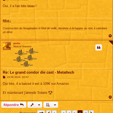
e
s
Oui, il a l'air très beau !
s
a
g
e
Rêve :
Construction de l'imagination à l'état de veille, destinée à échapper au réel, à satisfaire
un désir.
pichu
Naacal loquace
Re: Le grand condor die cast - Metaltech
M
19 06 2016, 20:07
e
s
Oui très, il a baissé il est à 109€ sur Amazon.
s
a
g
Et maintenant j'attends Solaris
e
Répondre
69 messages