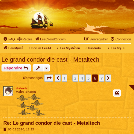
FAQ
Règles
LesCitesdOr.com
S’enregistrer
Connexion
Les Mystérieuses Cités d'Or - LesCitesdOr.com
Forum Les Mystérieuses Cités d'Or
Les Mystérieuses Cités d'Or
Produits dérivés
Les figurines, médaillons et autres objets
Le grand condor die cast - Metaltech
Répondre
Page
6
sur
7
1
3
4
5
6
7
Précédente
Suivante
69 messages
…
dialecte
Maître Shaolin
Re: Le grand condor die cast - Metaltech
M
05 02 2016, 13:35
e