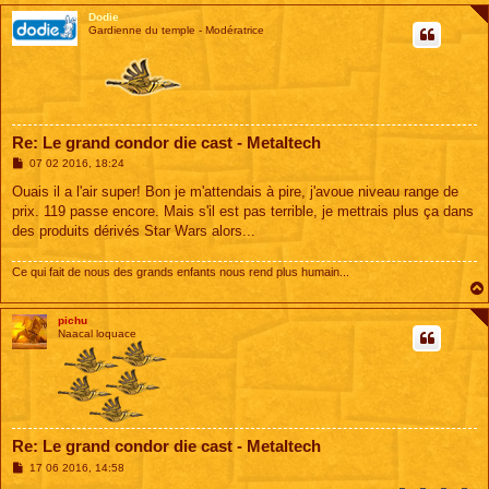
Dodie
Gardienne du temple - Modératrice
Re: Le grand condor die cast - Metaltech
M
07 02 2016, 18:24
e
s
Ouais il a l'air super! Bon je m'attendais à pire, j'avoue niveau range de
s
prix. 119 passe encore. Mais s'il est pas terrible, je mettrais plus ça dans
a
g
des produits dérivés Star Wars alors...
e
Ce qui fait de nous des grands enfants nous rend plus humain...
pichu
Naacal loquace
Re: Le grand condor die cast - Metaltech
M
17 06 2016, 14:58
e