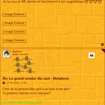
s
Je l'ai reçu le WE dernier et franchement il est magnifiiiiique
s
a
g
e
[ Image Externe ]
[ Image Externe ]
[ Image Externe ]
[ Image Externe ]
dialecte
Maître Shaolin
Re: Le grand condor die cast - Metaltech
M
17 06 2016, 17:56
e
s
C'est de la peinture bleu qu'il a au bout d'une aile?
s
Tu préfères l'ancien ou le nouveau?
a
g
e
NOTE de la saison d'origine: 18/20