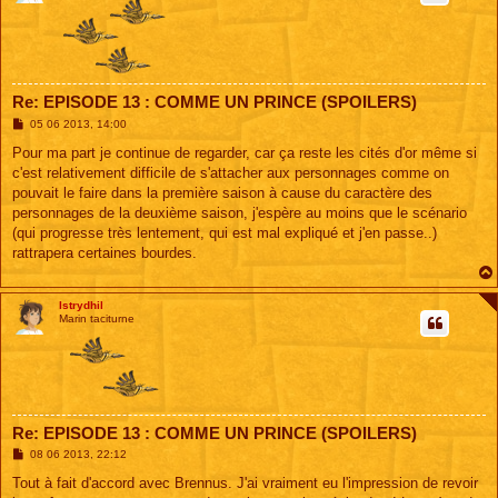
Re: EPISODE 13 : COMME UN PRINCE (SPOILERS)
M
05 06 2013, 14:00
e
s
Pour ma part je continue de regarder, car ça reste les cités d'or même si
s
c'est relativement difficile de s'attacher aux personnages comme on
a
g
pouvait le faire dans la première saison à cause du caractère des
e
personnages de la deuxième saison, j'espère au moins que le scénario
(qui progresse très lentement, qui est mal expliqué et j'en passe..)
rattrapera certaines bourdes.
Istrydhil
Marin taciturne
Re: EPISODE 13 : COMME UN PRINCE (SPOILERS)
M
08 06 2013, 22:12
e
s
Tout à fait d'accord avec Brennus. J'ai vraiment eu l'impression de revoir
s