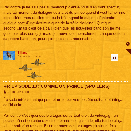
g
e
Par contre je ne sais pas si beaucoup d'entre nous s'en sont aperçut,
mais au moment du dialogue de zia et du prince quand il veut la nommé
conseillère, mes oreilles ont eu la très agréable surprise t'entendre
quelque note d'une des musiques de la série d'origine ! Quelque
second...mais c'est déjà ça ! (bien que les nouvelles band son ne me
géne pas plus que ça)..mais .je trouve que normalement chaque série à
sa propre band son, pour qu'on puisse la reconnaitre.
Sillage
Alchimiste bavard
Re: EPISODE 13 : COMME UN PRINCE (SPOILERS)
M
26 06 2013, 00:08
e
s
Épisode intéressant qui permet un retour vers le côté culturel et intrigant
s
de l'histoire.
a
g
e
Par contre c'est quoi ces bruitages sortis tout droit de vidéogag : on
pousse Zia et on entend zouing comme une glissade, elle tombe et ça
fait le bruit d'un ressort. Et on retrouve ces bruitages plusieurs fois.