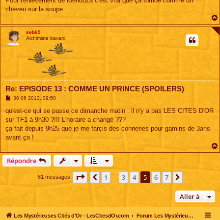
Pour l'enlèvement de Mendoza c'est vrai que ça tombe comme un
cheveu sur la soupe.
seb69
Alchimiste bavard
Re: EPISODE 13 : COMME UN PRINCE (SPOILERS)
M
30 06 2013, 09:50
e
s
qu'est-ce qui se passe ce dimanche matin : il n'y a pas LES CITES D'OR
s
sur TF1 à 9h30 ?!!! L'horaire a changé ???
a
g
ça fait depuis 9h25 que je me farçis des conneries pour gamins de 3ans
e
avant ça !
Répondre
Page
5
sur
7
1
3
4
5
6
7
Précédente
Suivante
61 messages
…
Aller à
Les Mystérieuses Cités d'Or - LesCitesdOr.com
Forum Les Mystérieuses Cités d'Or