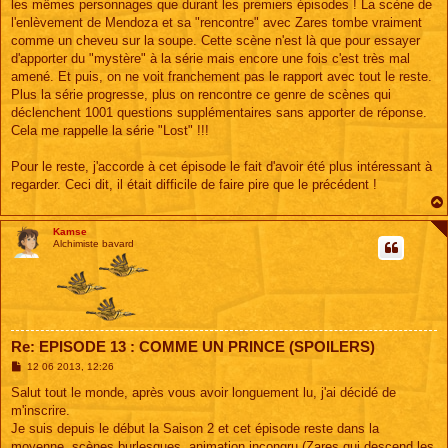
les mêmes personnages que durant les premiers épisodes ! La scène de
a
g
l'enlèvement de Mendoza et sa "rencontre" avec Zares tombe vraiment
e
comme un cheveu sur la soupe. Cette scène n'est là que pour essayer
d'apporter du "mystère" à la série mais encore une fois c'est très mal
amené. Et puis, on ne voit franchement pas le rapport avec tout le reste.
Plus la série progresse, plus on rencontre ce genre de scènes qui
déclenchent 1001 questions supplémentaires sans apporter de réponse.
Cela me rappelle la série "Lost" !!!
Pour le reste, j'accorde à cet épisode le fait d'avoir été plus intéressant à
regarder. Ceci dit, il était difficile de faire pire que le précédent !
Kamse
Alchimiste bavard
Re: EPISODE 13 : COMME UN PRINCE (SPOILERS)
M
12 06 2013, 12:26
e
s
Salut tout le monde, après vous avoir longuement lu, j'ai décidé de
s
m'inscrire.
a
g
Je suis depuis le début la Saison 2 et cet épisode reste dans la
e
moyenne, scènes burlesques, animation incongru (Zares qui descend les