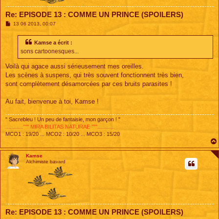
Re: EPISODE 13 : COMME UN PRINCE (SPOILERS)
M
13 06 2013, 00:07
e
s
s
Kamse a écrit :
a
sons cartoonesques...
g
e
Voilà qui agace aussi sérieusement mes oreilles.
Les scènes à suspens, qui très souvent fonctionnent très bien,
sont complètement désamorcées par ces bruits parasites !
Au fait, bienvenue à toi, Kamse !
" Sacrebleu ! Un peu de fantaisie, mon garçon ! "
............°°° MIRA BILITAS NATURAE °°°............
MCO1 : 19/20 ... MCO2 : 10/20 ... MCO3 : 15/20
Kamse
Alchimiste bavard
Re: EPISODE 13 : COMME UN PRINCE (SPOILERS)