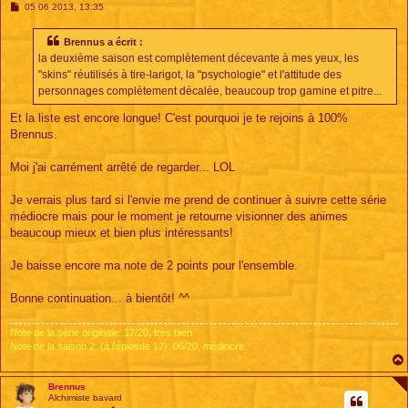
M
05 06 2013, 13:35
e
s
s
Brennus a écrit :
a
la deuxième saison est complètement décevante à mes yeux, les
g
e
"skins" réutilisés à tire-larigot, la "psychologie" et l'attitude des
personnages complètement décalée, beaucoup trop gamine et pitre...
Et la liste est encore longue! C'est pourquoi je te rejoins à 100%
Brennus.
Moi j'ai carrément arrêté de regarder... LOL
Je verrais plus tard si l'envie me prend de continuer à suivre cette série
médiocre mais pour le moment je retourne visionner des animes
beaucoup mieux et bien plus intéressants!
Je baisse encore ma note de 2 points pour l'ensemble.
Bonne continuation... à bientôt! ^^
Note de la série originale: 17/20, très bien
Note de la saison 2: (à l'épiosde 12): 06/20, médiocre
Brennus
Alchimiste bavard