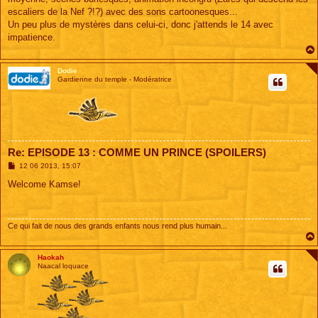
escaliers de la Nef ?!?) avec des sons cartoonesques...
Un peu plus de mystères dans celui-ci, donc j'attends le 14 avec
impatience.
Dodie
Gardienne du temple - Modératrice
Re: EPISODE 13 : COMME UN PRINCE (SPOILERS)
M
12 06 2013, 15:07
e
s
Welcome Kamse!
s
a
g
e
Ce qui fait de nous des grands enfants nous rend plus humain...
Haokah
Naacal loquace