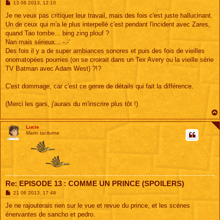
M
13 06 2013, 12:10
e
s
Je ne veux pas critiquer leur travail, mais des fois c'est juste hallucinant.
s
Un de ceux qui m'a le plus interpellé c'est pendant l'incident avec Zares,
a
g
quand Tao tombe... bing zing plouf ?
e
Nan mais sérieux... -.-'
Des fois il y a de super ambiances sonores et puis des fois de vieilles
onomatopées pourries (on se croirait dans un Tex Avery ou la vieille série
TV Batman avec Adam West) ?!?
C'est dommage, car c'est ce genre de détails qui fait la différence.
(Merci les gars, j'aurais du m'inscrire plus tôt !)
Lucie
Marin taciturne
Re: EPISODE 13 : COMME UN PRINCE (SPOILERS)
M
21 06 2013, 17:48
e
s
Je ne rajouterais rien sur le vue et revue du prince, et les scénes
s
énervantes de sancho et pedro.
a