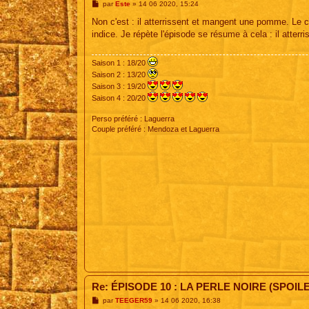
M
par
Este
»
14 06 2020, 15:24
e
s
Non c'est : il atterrissent et mangent une pomme. Le 
s
indice. Je répète l'épisode se résume à cela : il atter
a
g
e
Saison 1 : 18/20
Saison 2 : 13/20
Saison 3 : 19/20
Saison 4 : 20/20
Perso préféré : Laguerra
Couple préféré : Mendoza et Laguerra
Re: ÉPISODE 10 : LA PERLE NOIRE (SPOIL
M
par
TEEGER59
»
14 06 2020, 16:38
e