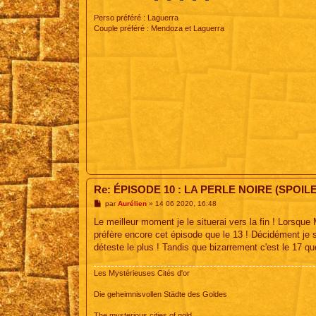
Perso préféré : Laguerra
Couple préféré : Mendoza et Laguerra
Re: ÉPISODE 10 : LA PERLE NOIRE (SPOIL
M
par
Aurélien
»
14 06 2020, 16:48
e
s
Le meilleur moment je le situerai vers la fin ! Lorsque 
s
préfère encore cet épisode que le 13 ! Décidément je 
a
g
déteste le plus ! Tandis que bizarrement c'est le 17 qu
e
Les Mystérieuses Cités d'or
Die geheimnisvollen Städte des Goldes
The mysterious cities of gold