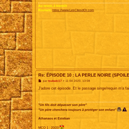
Au revoir, à bientôt
Routard,
https://www.LesCitesdOr.com
Re: ÉPISODE 10 : LA PERLE NOIRE (SPOIL
M
par
tsubaki17
»
11 04 2020, 13:08
e
s
J'adore cet épisode. Et le passage singe/requin m'a fai
s
a
g
e
"Un fils doit dépasser son père"
"Un père cherchera toujours à protéger son enfant"
Athanaos et Esteban
MCO 1 : 20/20