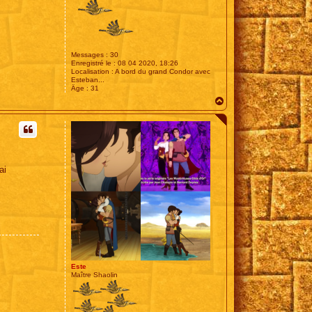
Messages :
30
Enregistré le :
08 04 2020, 18:26
Localisation :
A bord du grand Condor avec
Esteban...
Âge :
31
H
a
u
t
ai
Este
Maître Shaolin