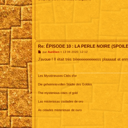
Re: ÉPISODE 10 : LA PERLE NOIRE (SPOIL
M
par
Aurélien
»
13 06 2020, 12:12
e
s
J'avoue ! Il était très trèeeeeeeeeeess plaaaaat et e
s
a
g
e
Les Mystérieuses Cités d'or
Die geheimnisvollen Städte des Goldes
The mysterious cities of gold
Las misteriosas ciudades de oro
As cidades misteriosas de ouro