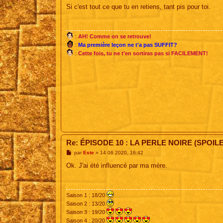
s
Si c'est tout ce que tu en retiens, tant pis pour toi.
s
a
g
e
:
AH! Comme on se retrouve!
:
Ma première leçon ne t'a pas SUFFIT?
:
Cette fois, tu ne t'en sortiras pas si FACILEMENT!
Re: ÉPISODE 10 : LA PERLE NOIRE (SPOIL
M
par
Este
»
14 06 2020, 16:42
e
s
Ok. J'ai été influencé par ma mère.
s
a
g
e
Saison 1 : 18/20
Saison 2 : 13/20
Saison 3 : 19/20
Saison 4 : 20/20