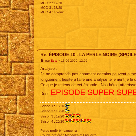
MCO 2 : 17/20
MCO 3 : 18/20
MCO 4 : à venir....
Re: ÉPISODE 10 : LA PERLE NOIRE (SPOIL
M
par
Este
»
13 06 2020, 12:05
e
s
Analyse :
s
Je ne comprends pas comment certains peuvent aimer ce
a
g
longuement hésité à faire une analyse tellement je le d
e
Ce que je retiens de cet épisode : Nos héros atterris
EPISODE SUPER SUP
Donc
Saison 1 : 18/20
Saison 2 : 13/20
Saison 3 : 19/20
Saison 4 : 20/20
Perso préféré : Laguerra
Couple préféré : Mendoza et Laguerra