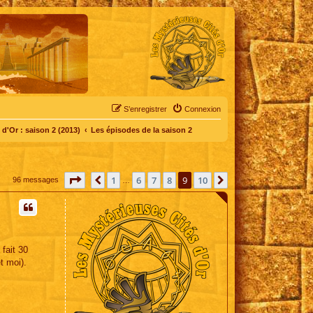
S’enregistrer
Connexion
d'Or : saison 2 (2013)
Les épisodes de la saison 2
Page
9
sur
10
1
6
7
8
9
10
Précédente
Suivante
96 messages
…
 fait 30
t moi).