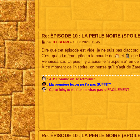
Re: ÉPISODE 10 : LA PERLE NOIRE (SPOIL
M
par
TEEGER59
»
13 06 2020, 12:45
e
s
Dire que cet épisode est vide, je ne suis pas d'accord.
s
C'est quand même grâce à la bourde de
et
que l
a
g
Renaissance. Et puis il y a aussi le "suspense" en ce 
e
À ce moment de l'histoire, on pense qu'il s'agit de Za
:
AH! Comme on se retrouve!
:
Ma première leçon ne t'a pas SUFFIT?
:
Cette fois, tu ne t'en sortiras pas si FACILEMENT!
Re: ÉPISODE 10 : LA PERLE NOIRE (SPOIL