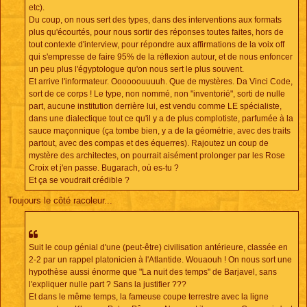
etc).
Du coup, on nous sert des types, dans des interventions aux formats
plus qu'écourtés, pour nous sortir des réponses toutes faites, hors de
tout contexte d'interview, pour répondre aux affirmations de la voix off
qui s'empresse de faire 95% de la réflexion autour, et de nous enfoncer
un peu plus l'égyptologue qu'on nous sert le plus souvent.
Et arrive l'informateur. Oooooouuuuh. Que de mystères. Da Vinci Code,
sort de ce corps ! Le type, non nommé, non "inventorié", sorti de nulle
part, aucune institution derrière lui, est vendu comme LE spécialiste,
dans une dialectique tout ce qu'il y a de plus complotiste, parfumée à la
sauce maçonnique (ça tombe bien, y a de la géométrie, avec des traits
partout, avec des compas et des équerres). Rajoutez un coup de
mystère des architectes, on pourrait aisément prolonger par les Rose
Croix et j'en passe. Bugarach, où es-tu ?
Et ça se voudrait crédible ?
Toujours le côté racoleur...
Suit le coup génial d'une (peut-être) civilisation antérieure, classée en
2-2 par un rappel platonicien à l'Atlantide. Wouaouh ! On nous sort une
hypothèse aussi énorme que "La nuit des temps" de Barjavel, sans
l'expliquer nulle part ? Sans la justifier ???
Et dans le même temps, la fameuse coupe terrestre avec la ligne