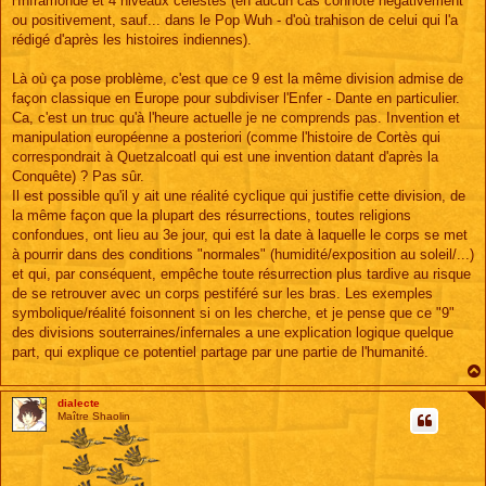
l'Inframonde et 4 niveaux célestes (en aucun cas connoté négativement
ou positivement, sauf... dans le Pop Wuh - d'où trahison de celui qui l'a
rédigé d'après les histoires indiennes).
Là où ça pose problème, c'est que ce 9 est la même division admise de
façon classique en Europe pour subdiviser l'Enfer - Dante en particulier.
Ca, c'est un truc qu'à l'heure actuelle je ne comprends pas. Invention et
manipulation européenne a posteriori (comme l'histoire de Cortès qui
correspondrait à Quetzalcoatl qui est une invention datant d'après la
Conquête) ? Pas sûr.
Il est possible qu'il y ait une réalité cyclique qui justifie cette division, de
la même façon que la plupart des résurrections, toutes religions
confondues, ont lieu au 3e jour, qui est la date à laquelle le corps se met
à pourrir dans des conditions "normales" (humidité/exposition au soleil/...)
et qui, par conséquent, empêche toute résurrection plus tardive au risque
de se retrouver avec un corps pestiféré sur les bras. Les exemples
symbolique/réalité foisonnent si on les cherche, et je pense que ce "9"
des divisions souterraines/infernales a une explication logique quelque
part, qui explique ce potentiel partage par une partie de l'humanité.
dialecte
Maître Shaolin