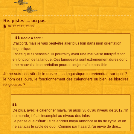
Re: pistes .... ou pas
M
09 12 2012, 20:25
e
s
s
Dodie a écrit :
a
D'accord, mais je vais peut-être aller plus loin dans mon orientation:
g
e
linguistique.
Est-ce que tu penses qu'il pourrait y avoir une mauvaise interprétation
en fonction de la langue. Ces langues-là sont extrêmement dures donc
une mauvaise interprétation pourrait toujours être possible.
Je ne suis pas sûr de te suivre... la linguistique interviendrait sur quoi ?
le nom des jours, le fonctionnement des calendriers ou bien les histoires
religieuses ?
De plus, avec le calendrier maya, j'ai aussi vu qu'au niveau de 2012, fin
du monde, il était incomplet au niveau des infos.
Je pense que c'était: Le calendrier maya annonce la fin de cycle, et on
ne sait pas le cycle de quoi. Comme par hasard, j'ai envie de dire...