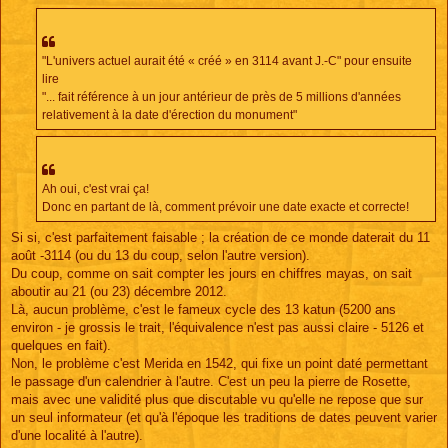
s
s
a
g
e
"L'univers actuel aurait été « créé » en 3114 avant J.-C" pour ensuite
lire
"... fait référence à un jour antérieur de près de 5 millions d'années
relativement à la date d'érection du monument"
Ah oui, c'est vrai ça!
Donc en partant de là, comment prévoir une date exacte et correcte!
Si si, c'est parfaitement faisable ; la création de ce monde daterait du 11
août -3114 (ou du 13 du coup, selon l'autre version).
Du coup, comme on sait compter les jours en chiffres mayas, on sait
aboutir au 21 (ou 23) décembre 2012.
Là, aucun problème, c'est le fameux cycle des 13 katun (5200 ans
environ - je grossis le trait, l'équivalence n'est pas aussi claire - 5126 et
quelques en fait).
Non, le problème c'est Merida en 1542, qui fixe un point daté permettant
le passage d'un calendrier à l'autre. C'est un peu la pierre de Rosette,
mais avec une validité plus que discutable vu qu'elle ne repose que sur
un seul informateur (et qu'à l'époque les traditions de dates peuvent varier
d'une localité à l'autre).