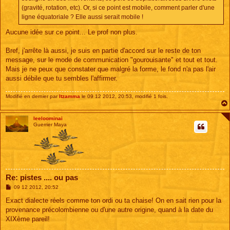
(gravité, rotation, etc). Or, si ce point est mobile, comment parler d'une
ligne équatoriale ? Elle aussi serait mobile !
Aucune idée sur ce point... Le prof non plus.
Bref, j'arrête là aussi, je suis en partie d'accord sur le reste de ton
message, sur le mode de communication "gourouisante" et tout et tout.
Mais je ne peux que constater que malgré la forme, le fond n'a pas l'air
aussi débile que tu sembles l'affirmer.
Modifié en dernier par
Itzamma
le 09 12 2012, 20:53, modifié 1 fois.
leeloominai
Guerrier Maya
Re: pistes .... ou pas
M
09 12 2012, 20:52
e
s
Exact dialecte réels comme ton ordi ou ta chaise! On en sait rien pour la
s
provenance précolombienne ou d'une autre origine, quand à la date du
a
g
XIXème pareil!
e