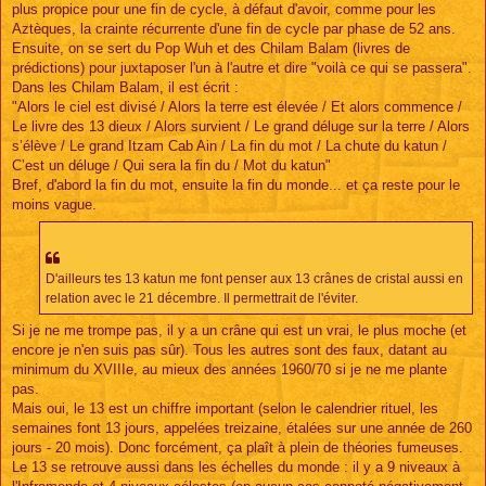
plus propice pour une fin de cycle, à défaut d'avoir, comme pour les
Aztèques, la crainte récurrente d'une fin de cycle par phase de 52 ans.
Ensuite, on se sert du Pop Wuh et des Chilam Balam (livres de
prédictions) pour juxtaposer l'un à l'autre et dire "voilà ce qui se passera".
Dans les Chilam Balam, il est écrit :
"Alors le ciel est divisé / Alors la terre est élevée / Et alors commence /
Le livre des 13 dieux / Alors survient / Le grand déluge sur la terre / Alors
s’élève / Le grand Itzam Cab Ain / La fin du mot / La chute du katun /
C’est un déluge / Qui sera la fin du / Mot du katun"
Bref, d'abord la fin du mot, ensuite la fin du monde... et ça reste pour le
moins vague.
D'ailleurs tes 13 katun me font penser aux 13 crânes de cristal aussi en
relation avec le 21 décembre. Il permettrait de l'éviter.
Si je ne me trompe pas, il y a un crâne qui est un vrai, le plus moche (et
encore je n'en suis pas sûr). Tous les autres sont des faux, datant au
minimum du XVIIIe, au mieux des années 1960/70 si je ne me plante
pas.
Mais oui, le 13 est un chiffre important (selon le calendrier rituel, les
semaines font 13 jours, appelées treizaine, étalées sur une année de 260
jours - 20 mois). Donc forcément, ça plaît à plein de théories fumeuses.
Le 13 se retrouve aussi dans les échelles du monde : il y a 9 niveaux à