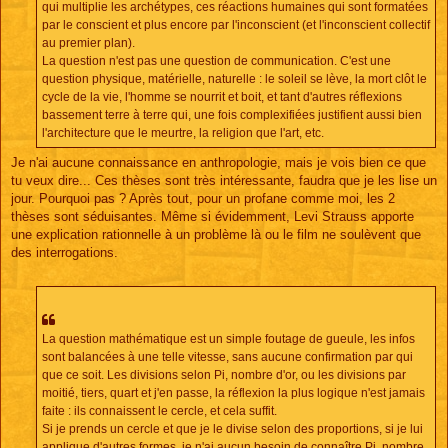
qui multiplie les archétypes, ces réactions humaines qui sont formatées
par le conscient et plus encore par l'inconscient (et l'inconscient collectif
au premier plan).
La question n'est pas une question de communication. C'est une
question physique, matérielle, naturelle : le soleil se lève, la mort clôt le
cycle de la vie, l'homme se nourrit et boit, et tant d'autres réflexions
bassement terre à terre qui, une fois complexifiées justifient aussi bien
l'architecture que le meurtre, la religion que l'art, etc.
Je n'ai aucune connaissance en anthropologie, mais je vois bien ce que
tu veux dire... Ces thèses sont très intéressante, faudra que je les lise un
jour. Pourquoi pas ? Après tout, pour un profane comme moi, les 2
thèses sont séduisantes. Même si évidemment, Levi Strauss apporte
une explication rationnelle à un problème là ou le film ne soulèvent que
des interrogations.
La question mathématique est un simple foutage de gueule, les infos
sont balancées à une telle vitesse, sans aucune confirmation par qui
que ce soit. Les divisions selon Pi, nombre d'or, ou les divisions par
moitié, tiers, quart et j'en passe, la réflexion la plus logique n'est jamais
faite : ils connaissent le cercle, et cela suffit.
Si je prends un cercle et que je le divise selon des proportions, si je lui
applique d'autres formes, je n'ai aucun besoin de connaître Pi, nombre