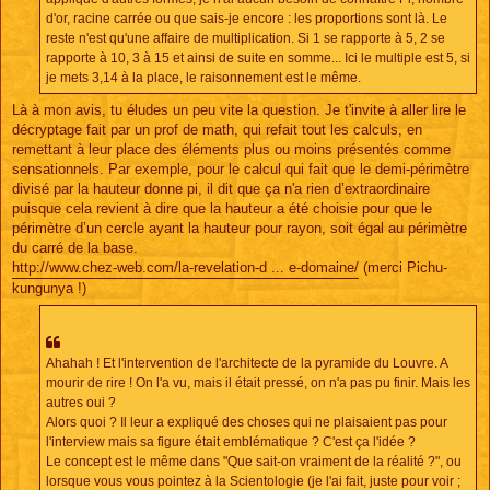
d'or, racine carrée ou que sais-je encore : les proportions sont là. Le
reste n'est qu'une affaire de multiplication. Si 1 se rapporte à 5, 2 se
rapporte à 10, 3 à 15 et ainsi de suite en somme... Ici le multiple est 5, si
je mets 3,14 à la place, le raisonnement est le même.
Là à mon avis, tu éludes un peu vite la question. Je t'invite à aller lire le
décryptage fait par un prof de math, qui refait tout les calculs, en
remettant à leur place des éléments plus ou moins présentés comme
sensationnels. Par exemple, pour le calcul qui fait que le demi-périmètre
divisé par la hauteur donne pi, il dit que ça n'a rien d’extraordinaire
puisque cela revient à dire que la hauteur a été choisie pour que le
périmètre d’un cercle ayant la hauteur pour rayon, soit égal au périmètre
du carré de la base.
http://www.chez-web.com/la-revelation-d ... e-domaine/
(merci Pichu-
kungunya !)
Ahahah ! Et l'intervention de l'architecte de la pyramide du Louvre. A
mourir de rire ! On l'a vu, mais il était pressé, on n'a pas pu finir. Mais les
autres oui ?
Alors quoi ? Il leur a expliqué des choses qui ne plaisaient pas pour
l'interview mais sa figure était emblématique ? C'est ça l'idée ?
Le concept est le même dans "Que sait-on vraiment de la réalité ?", ou
lorsque vous vous pointez à la Scientologie (je l'ai fait, juste pour voir ;