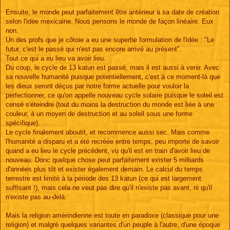
Ensuite, le monde peut parfaitement être antérieur à sa date de création
selon l'idée mexicaine. Nous pensons le monde de façon linéaire. Eux
non.
Un des profs que je côtoie a eu une superbe formulation de l'idée : "Le
futur, c'est le passé qui n'est pas encore arrivé au présent".
Tout ce qui a eu lieu va avoir lieu.
Du coup, le cycle de 13 katun est passé, mais il est aussi à venir. Avec
sa nouvelle humanité puisque potentiellement, c'est à ce moment-là que
les dieux seront déçus par notre forme actuelle pour vouloir la
perfectionner, ce qu'on appelle nouveau cycle solaire puisque le soleil est
censé s'éteindre (tout du moins la destruction du monde est liée à une
couleur, à un moyen de destruction et au soleil sous une forme
spécifique).
Le cycle finalement aboutit, et recommence aussi sec. Mais comme
l'humanité a disparu et a été recréée entre temps, peu importe de savoir
quand a eu lieu le cycle précédent, vu qu'il est en train d'avoir lieu de
nouveau. Donc quelque chose peut parfaitement exister 5 milliards
d'années plus tôt et exister également demain. Le calcul du temps
terrestre est limité à la période des 13 katun (ce qui est largement
suffisant !), mais cela ne veut pas dire qu'il n'existe pas avant, ni qu'il
n'existe pas au-delà.
Mais la religion amérindienne est toute en paradoxe (classique pour une
religion) et malgré quelques variantes d'un peuple à l'autre, d'une époque