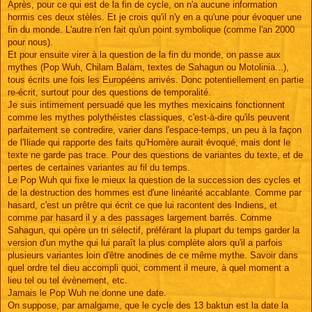
Après, pour ce qui est de la fin de cycle, on n'a aucune information
hormis ces deux stèles. Et je crois qu'il n'y en a qu'une pour évoquer une
fin du monde. L'autre n'en fait qu'un point symbolique (comme l'an 2000
pour nous).
Et pour ensuite virer à la question de la fin du monde, on passe aux
mythes (Pop Wuh, Chilam Balam, textes de Sahagun ou Motolinia...),
tous écrits une fois les Européens arrivés. Donc potentiellement en partie
re-écrit, surtout pour des questions de temporalité.
Je suis intimement persuadé que les mythes mexicains fonctionnent
comme les mythes polythéistes classiques, c'est-à-dire qu'ils peuvent
parfaitement se contredire, varier dans l'espace-temps, un peu à la façon
de l'Iliade qui rapporte des faits qu'Homère aurait évoqué, mais dont le
texte ne garde pas trace. Pour des questions de variantes du texte, et de
pertes de certaines variantes au fil du temps.
Le Pop Wuh qui fixe le mieux la question de la succession des cycles et
de la destruction des hommes est d'une linéarité accablante. Comme par
hasard, c'est un prêtre qui écrit ce que lui racontent des Indiens, et
comme par hasard il y a des passages largement barrés. Comme
Sahagun, qui opère un tri sélectif, préférant la plupart du temps garder la
version d'un mythe qui lui paraît la plus complète alors qu'il a parfois
plusieurs variantes loin d'être anodines de ce même mythe. Savoir dans
quel ordre tel dieu accompli quoi, comment il meure, à quel moment a
lieu tel ou tel évènement, etc.
Jamais le Pop Wuh ne donne une date.
On suppose, par amalgame, que le cycle des 13 baktun est la date la