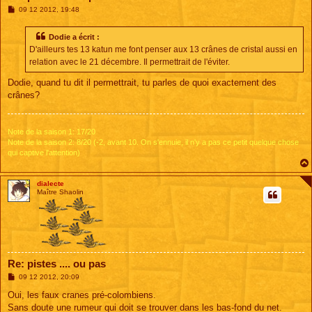
M
09 12 2012, 19:48
e
s
s
Dodie a écrit :
a
D'ailleurs tes 13 katun me font penser aux 13 crânes de cristal aussi en
g
e
relation avec le 21 décembre. Il permettrait de l'éviter.
Dodie, quand tu dit il permettrait, tu parles de quoi exactement des
crânes?
Note de la saison 1: 17/20
Note de la saison 2: 8/20 (-2, avant 10. On s'ennuie, il n'y a pas ce petit quelque chose
qui captive l'attention)
dialecte
Maître Shaolin
Re: pistes .... ou pas
M
09 12 2012, 20:09
e
s
Oui, les faux cranes pré-colombiens.
s
Sans doute une rumeur qui doit se trouver dans les bas-fond du net.
a