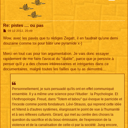
Re: pistes .... ou pas
M
09 12 2012, 20:49
e
s
Wow, avec les pavés que tu rédiges Zegatt, il en faudrait qu'une demi
s
douzaine comme toi pour bâtir une pyramide x-)
a
g
e
Merci en tout cas pour ton argumentation. Je vais donc essayer
rapidement de me faire l'avocat du "diable", parce que je persiste à
penser qu'il y a des choses intéressantes et intrigantes dans ce
documentaires, malgré toutes les failles que tu as démontré...
Personnellement, je suis persuadé qu'ils ont en effet communiqué
ensemble. Il y a même une science pour l'étudier : la Psychologie. Et
l'Anthropologie. Freud, dans "Totem et tabou" qui évoque le parricide et
l'inceste comme points fondateurs. Lévi-Strauss, qui reprend cette idée
et l'étend à d'autres systèmes, élargissant le point de vue à l'humanité
et à ses réflexes culturels. Girard, qui met au centre des choses la
question du sacrifice et du bouc-émissaire, de l'expression de la
violence et de la canalisation de celle-ci par la société. Jung encore,