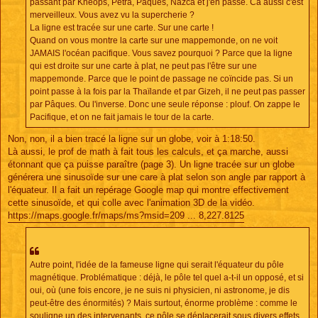
passant par Kheops, Petra, Pâques, Nazca et j'en passe. Ca aussi c'est
merveilleux. Vous avez vu la supercherie ?
La ligne est tracée sur une carte. Sur une carte !
Quand on vous montre la carte sur une mappemonde, on ne voit
JAMAIS l'océan pacifique. Vous savez pourquoi ? Parce que la ligne
qui est droite sur une carte à plat, ne peut pas l'être sur une
mappemonde. Parce que le point de passage ne coïncide pas. Si un
point passe à la fois par la Thaïlande et par Gizeh, il ne peut pas passer
par Pâques. Ou l'inverse. Donc une seule réponse : plouf. On zappe le
Pacifique, et on ne fait jamais le tour de la carte.
Non, non, il a bien tracé la ligne sur un globe, voir à 1:18:50.
Là aussi, le prof de math à fait tous les calculs, et ça marche, aussi
étonnant que ça puisse paraître (page 3). Un ligne tracée sur un globe
générera une sinusoïde sur une care à plat selon son angle par rapport à
l'équateur. Il a fait un repérage Google map qui montre effectivement
cette sinusoïde, et qui colle avec l'animation 3D de la vidéo.
https://maps.google.fr/maps/ms?msid=209 ... 8,227.8125
Autre point, l'idée de la fameuse ligne qui serait l'équateur du pôle
magnétique. Problématique : déjà, le pôle tel quel a-t-il un opposé, et si
oui, où (une fois encore, je ne suis ni physicien, ni astronome, je dis
peut-être des énormités) ? Mais surtout, énorme problème : comme le
souligne un des intervenants, ce pôle se déplacerait sous divers effets