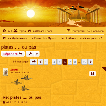
FAQ
Règles
LesCitesdOr.com
S’enregistrer
Connexion
Les Mystérieuses Cités d'Or - LesCitesdOr.com
Forum Les Mystérieuses Cités d'Or
Ici et ailleurs
Vos liens préférés !
pistes .... ou pas
Répondre
Page
6
sur
10
1
4
5
6
7
8
10
Précédente
Suivant
98 messages
…
…
Zegatt
Alchimiste bavard
Re: pistes .... ou pas
M
09 12 2012, 19:20
e