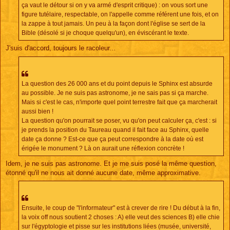
ça vaut le détour si on y va armé d'esprit critique) : on vous sort une
figure tutélaire, respectable, on l'appelle comme référent une fois, et on
la zappe à tout jamais. Un peu à la façon dont l'église se sert de la
Bible (désolé si je choque quelqu'un), en éviscérant le texte.
J'suis d'accord, toujours le racoleur...
La question des 26 000 ans et du point depuis le Sphinx est absurde
au possible. Je ne suis pas astronome, je ne sais pas si ça marche.
Mais si c'est le cas, n'importe quel point terrestre fait que ça marcherait
aussi bien !
La question qu'on pourrait se poser, vu qu'on peut calculer ça, c'est : si
je prends la position du Taureau quand il fait face au Sphinx, quelle
date ça donne ? Est-ce que ça peut correspondre à la date où est
érigée le monument ? Là on aurait une réflexion concrète !
Idem, je ne suis pas astronome. Et je me suis posé la même question,
étonné qu'il ne nous ait donné aucune date, même approximative.
Ensuite, le coup de "l'informateur" est à crever de rire ! Du début à la fin,
la voix off nous soutient 2 choses : A) elle veut des sciences B) elle chie
sur l'égyptologie et pisse sur les institutions liées (musée, université,