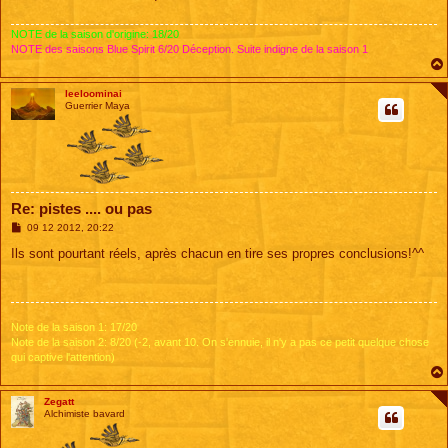
g
e
NOTE de la saison d'origine: 18/20
NOTE des saisons Blue Spirit 6/20 Déception. Suite indigne de la saison 1
leeloominai
Guerrier Maya
Re: pistes .... ou pas
M
09 12 2012, 20:22
e
s
Ils sont pourtant réels, après chacun en tire ses propres conclusions!^^
s
a
g
e
Note de la saison 1: 17/20
Note de la saison 2: 8/20 (-2, avant 10. On s'ennuie, il n'y a pas ce petit quelque chose
qui captive l'attention)
Zegatt
Alchimiste bavard