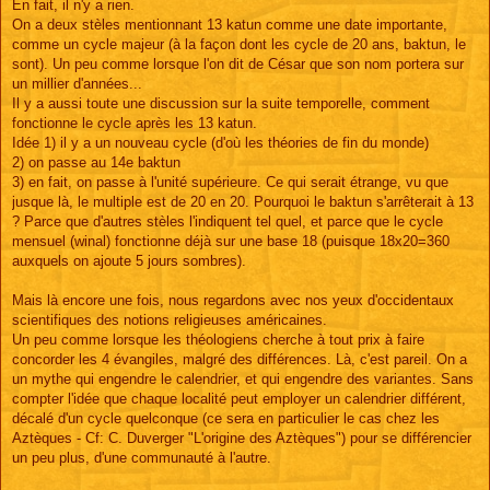
En fait, il n'y a rien.
On a deux stèles mentionnant 13 katun comme une date importante,
comme un cycle majeur (à la façon dont les cycle de 20 ans, baktun, le
sont). Un peu comme lorsque l'on dit de César que son nom portera sur
un millier d'années...
Il y a aussi toute une discussion sur la suite temporelle, comment
fonctionne le cycle après les 13 katun.
Idée 1) il y a un nouveau cycle (d'où les théories de fin du monde)
2) on passe au 14e baktun
3) en fait, on passe à l'unité supérieure. Ce qui serait étrange, vu que
jusque là, le multiple est de 20 en 20. Pourquoi le baktun s'arrêterait à 13
? Parce que d'autres stèles l'indiquent tel quel, et parce que le cycle
mensuel (winal) fonctionne déjà sur une base 18 (puisque 18x20=360
auxquels on ajoute 5 jours sombres).
Mais là encore une fois, nous regardons avec nos yeux d'occidentaux
scientifiques des notions religieuses américaines.
Un peu comme lorsque les théologiens cherche à tout prix à faire
concorder les 4 évangiles, malgré des différences. Là, c'est pareil. On a
un mythe qui engendre le calendrier, et qui engendre des variantes. Sans
compter l'idée que chaque localité peut employer un calendrier différent,
décalé d'un cycle quelconque (ce sera en particulier le cas chez les
Aztèques - Cf: C. Duverger "L'origine des Aztèques") pour se différencier
un peu plus, d'une communauté à l'autre.