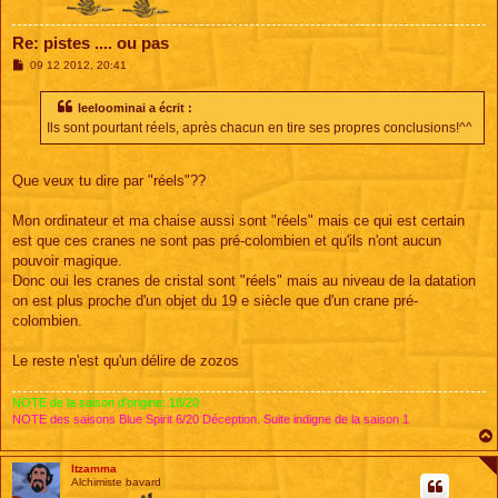
Re: pistes .... ou pas
M
09 12 2012, 20:41
e
s
s
leeloominai a écrit :
a
Ils sont pourtant réels, après chacun en tire ses propres conclusions!^^
g
e
Que veux tu dire par "réels"??
Mon ordinateur et ma chaise aussi sont "réels" mais ce qui est certain
est que ces cranes ne sont pas pré-colombien et qu'ils n'ont aucun
pouvoir magique.
Donc oui les cranes de cristal sont "réels" mais au niveau de la datation
on est plus proche d'un objet du 19 e siècle que d'un crane pré-
colombien.
Le reste n'est qu'un délire de zozos
NOTE de la saison d'origine: 18/20
NOTE des saisons Blue Spirit 6/20 Déception. Suite indigne de la saison 1
Itzamma
Alchimiste bavard