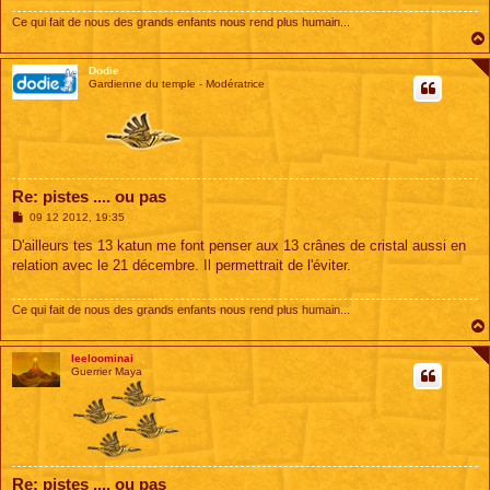
Ce qui fait de nous des grands enfants nous rend plus humain...
Dodie
Gardienne du temple - Modératrice
Re: pistes .... ou pas
M
09 12 2012, 19:35
e
s
D'ailleurs tes 13 katun me font penser aux 13 crânes de cristal aussi en
s
relation avec le 21 décembre. Il permettrait de l'éviter.
a
g
e
Ce qui fait de nous des grands enfants nous rend plus humain...
leeloominai
Guerrier Maya
Re: pistes .... ou pas