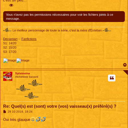
c'est un peu...
Vous n’avez pas les permissions nécessaires pour voir les fichiers joints à ce
message.
Le meilleur personnage de toute la série, c'est la mère d'Esteban.
Deviantart
--
Fanfictions
S1: 14/20
S2: 15/20
S3: 17/20
Splatouina
Alchimiste bavard
Re: Quel(s) est (sont) votre (vos) vaisseau(x) préféré(s) ?
M
29 10 2019, 18:24
e
s
Oui très glauque
s
a