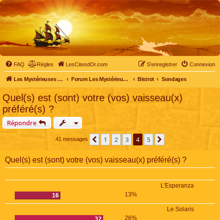
FAQ
Règles
LesCitesdOr.com
S’enregistrer
Connexion
Les Mystérieuses Cités d'Or - LesCitesdOr.com
Forum Les Mystérieuses Cités d'Or
Bistrot
Sondages
Quel(s) est (sont) votre (vos) vaisseau(x)
préféré(s) ?
Répondre
1
2
3
4
5
Précédente
Suivante
41 messages
Quel(s) est (sont) votre (vos) vaisseau(x) préféré(s) ?
L'Esperanza
13%
16
Le Solaris
26%
32