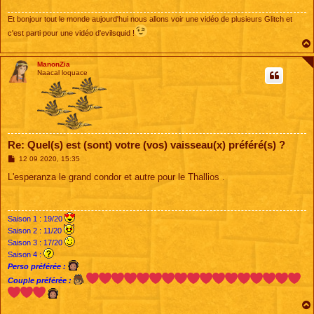
g
e
Et bonjour tout le monde aujourd'hui nous allons voir une vidéo de plusieurs Glitch et
c'est parti pour une vidéo d'evilsquid !
ManonZia
Naacal loquace
Re: Quel(s) est (sont) votre (vos) vaisseau(x) préféré(s) ?
M
12 09 2020, 15:35
e
s
L'esperanza le grand condor et autre pour le Thallios .
s
a
g
e
Saison 1 : 19/20
Saison 2 : 11/20
Saison 3 : 17/20
Saison 4 :
Perso préférée :
Couple préférée :