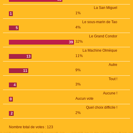
La San Miguel
1%
1
Le sous-marin de Tao
4%
5
Le Grand Condor
32%
39
La Machine Olmèque
11%
13
Autre
9%
11
Tout !
3%
4
Aucune !
Aucun vote
0
Quel choix difficile !
2%
2
Nombre total de votes :
123