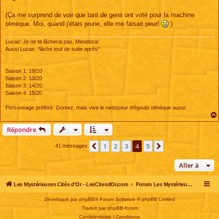
(Ça me surprend de voir que tant de gens ont voté pour la machine
olmèque. Moi, quand j'étais jeune, elle me faisait peur!
)
Lucas: Je ne te lâcherai pas, Mendoza!
Aussi Lucas: *lâche tout de suite après*
Saison 1: 19/20
Saison 2: 10/20
Saison 3: 14/20
Saison 4: 15/20
Personnage préféré: Gomez, mais vive le nettoyeur d'égouts olmèque aussi
Répondre
1
2
3
4
5
Précédente
Suivante
41 messages
Aller à
Les Mystérieuses Cités d'Or - LesCitesdOr.com
Forum Les Mystérieuses Cités d'Or
Développé par
phpBB
® Forum Software © phpBB Limited
Traduit par
phpBB-fr.com
Confidentialité
|
Conditions