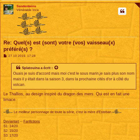
Sandentwins
Vénérable Inca
Re: Quel(s) est (sont) votre (vos) vaisseau(x)
préféré(s) ?
M
27 10 2019, 17:28
e
s
s
Splatouina
a écrit :
a
Ouais je suis d'accord mais moi c'est le sous marin,je sais plus son nom
g
e
mais il y était dans la saison 3, dans la prochaine cités d'or à côté du
volcan.
Le Thallios, au design inspiré du dragon des mers. Qui est en fait une
limace.
Le meilleur personnage de toute la série, c'est la mère d'Esteban.
Deviantart
--
Fanfictions
S1: 14/20
S2: 15/20
S3: 17/20