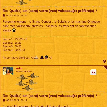
Re: Quel(s) est (sont) votre (vos) vaisseau(x) préféré(s) ?
M
09 02 2021, 16:34
e
s
Personnellement , le Grand Condor , le Solaris et la machine Olmèque
s
sont mes vaisseaux préférés , car tous les trois ont de fantastiques
a
g
atouts
e
Saison 1 : 19,5/20 <3
Saison 2 : 15/20
Saison 3 : 19/20
Saison 4 : 20/20 <3
Personnages préférés : <3
/
<3
pedro
Naacal loquace
Re: Quel(s) est (sont) votre (vos) vaisseau(x) préféré(s) ?
M
08 02 2022, 20:17
e
s
j'ai voté l'Esperenza,Le solaris et le grand condor