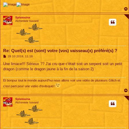
Splatouina
Alchimiste bavard
Re: Quel(s) est (sont) votre (vos) vaisseau(x) préféré(s) ?
M
28 10 2019, 11:18
e
s
Une limace!!! Sérieux ?? J'ai cru que c'était soit un serpent soit un petit
s
dragon (comme le dragon jaune à la fin de la saison 2)
a
g
e
Et bonjour tout le monde aujourd'hui nous allons voir une vidéo de plusieurs Glitch et
c'est parti pour une vidéo d'evilsquid !
Splatouina
Alchimiste bavard