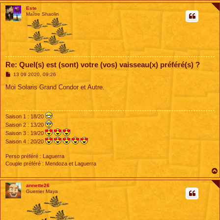
Este
Maître Shaolin
Re: Quel(s) est (sont) votre (vos) vaisseau(x) préféré(s) ?
M
13 09 2020, 09:26
e
s
Moi Solaris Grand Condor et Autre.
s
a
g
e
Saison 1 : 18/20
Saison 2 : 13/20
Saison 3 : 19/20
Saison 4 : 20/20
Perso préféré : Laguerra
Couple préféré : Mendoza et Laguerra
annette26
Guerrier Maya