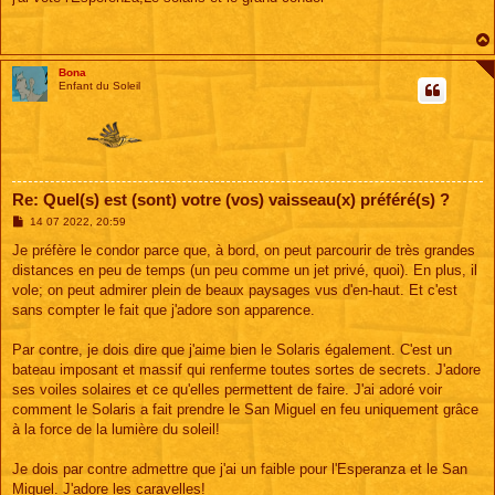
s
a
g
e
Bona
Enfant du Soleil
Re: Quel(s) est (sont) votre (vos) vaisseau(x) préféré(s) ?
M
14 07 2022, 20:59
e
s
Je préfère le condor parce que, à bord, on peut parcourir de très grandes
s
distances en peu de temps (un peu comme un jet privé, quoi). En plus, il
a
g
vole; on peut admirer plein de beaux paysages vus d'en-haut. Et c'est
e
sans compter le fait que j'adore son apparence.
Par contre, je dois dire que j'aime bien le Solaris également. C'est un
bateau imposant et massif qui renferme toutes sortes de secrets. J'adore
ses voiles solaires et ce qu'elles permettent de faire. J'ai adoré voir
comment le Solaris a fait prendre le San Miguel en feu uniquement grâce
à la force de la lumière du soleil!
Je dois par contre admettre que j'ai un faible pour l'Esperanza et le San
Miguel. J'adore les caravelles!