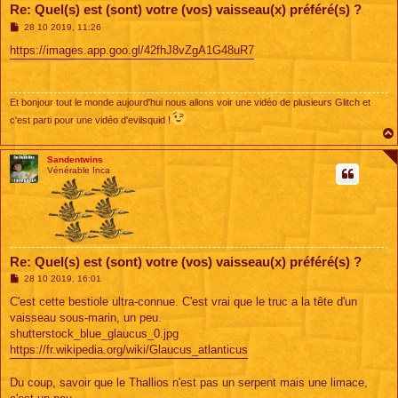
Re: Quel(s) est (sont) votre (vos) vaisseau(x) préféré(s) ?
M
28 10 2019, 11:26
e
s
https://images.app.goo.gl/42fhJ8vZgA1G48uR7
s
a
g
e
Et bonjour tout le monde aujourd'hui nous allons voir une vidéo de plusieurs Glitch et
c'est parti pour une vidéo d'evilsquid !
Sandentwins
Vénérable Inca
Re: Quel(s) est (sont) votre (vos) vaisseau(x) préféré(s) ?
M
28 10 2019, 16:01
e
s
C'est cette bestiole ultra-connue. C'est vrai que le truc a la tête d'un
s
vaisseau sous-marin, un peu.
a
g
shutterstock_blue_glaucus_0.jpg
e
https://fr.wikipedia.org/wiki/Glaucus_atlanticus
Du coup, savoir que le Thallios n'est pas un serpent mais une limace,