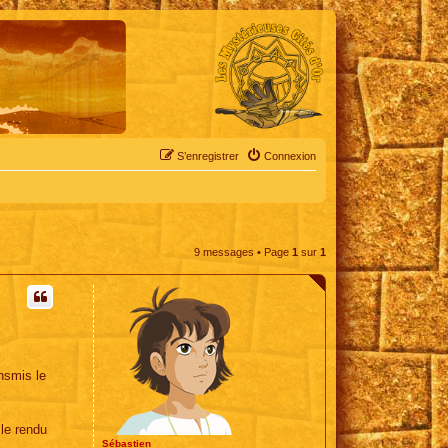
S’enregistrer
Connexion
9 messages • Page
1
sur
1
nsmis le
 le rendu
Sébastien