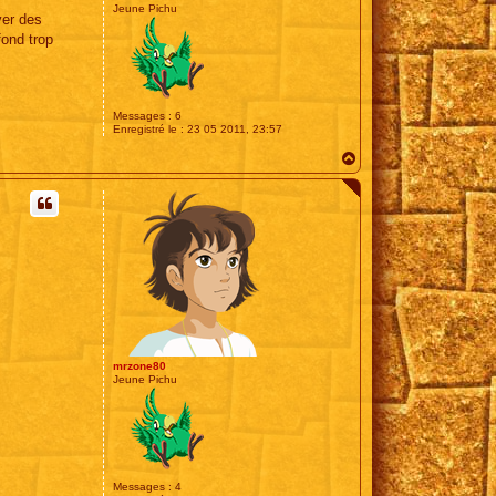
Jeune Pichu
ver des
ond trop
Messages :
6
Enregistré le :
23 05 2011, 23:57
H
a
u
t
mrzone80
Jeune Pichu
Messages :
4