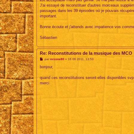
J'ai essayé de reconstituer d'autres morceaux supplém
passages dans les 39 épisodes où je pouvais récupére
important.
Bonne écoute et j'attends avec impatience vos comme
Sébastien
Re: Reconstitutions de la musique des MCO
M
par
mrzone80
»
16 06 2011, 13:53
e
s
bonjour,
s
a
g
quand ces reconstitutions seront-elles disponibles svp
e
merci