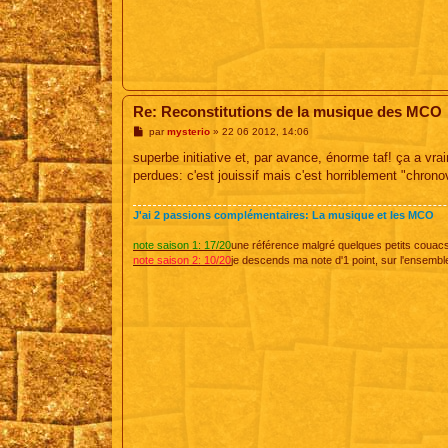
Re: Reconstitutions de la musique des MCO
M
par
mysterio
»
22 06 2012, 14:06
e
s
superbe initiative et, par avance, énorme taf! ça a v
s
perdues: c'est jouissif mais c'est horriblement "chronovo
a
g
e
J'ai 2 passions complémentaires: La musique et les MCO
note saison 1: 17/20
une référence malgré quelques petits couac
note saison 2: 10/20
je descends ma note d'1 point, sur l'ensembl