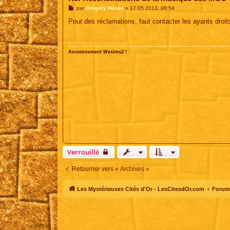
M
par
Grégory House
»
17 05 2013, 08:54
e
s
Pour des réclamations, faut contacter les ayants droit
s
a
g
e
Anciennement Wesims2 !
Verrouillé
Retourner vers « Archives »
Les Mystérieuses Cités d'Or - LesCitesdOr.com
Forum 