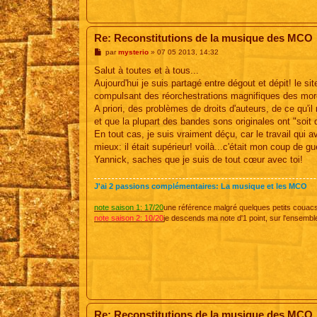
Re: Reconstitutions de la musique des MCO
M
par
mysterio
»
07 05 2013, 14:32
e
s
Salut à toutes et à tous...
s
Aujourd'hui je suis partagé entre dégout et dépit! le 
a
g
compulsant des réorchestrations magnifiques des mor
e
A priori, des problèmes de droits d'auteurs, de ce qu'
et que la plupart des bandes sons originales ont "soit d
En tout cas, je suis vraiment déçu, car le travail qui av
mieux: il était supérieur! voilà...c'était mon coup de 
Yannick, saches que je suis de tout cœur avec toi!
J'ai 2 passions complémentaires: La musique et les MCO
note saison 1: 17/20
une référence malgré quelques petits couac
note saison 2: 10/20
je descends ma note d'1 point, sur l'ensembl
Re: Reconstitutions de la musique des MCO