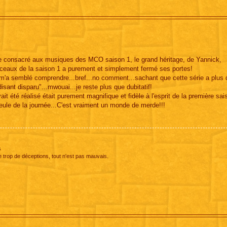
site consacré aux musiques des MCO saison 1, le grand héritage, de Yannick,
ceaux de la saison 1 a purement et simplement fermé ses portes!
il m'a semblé comprendre...bref...no comment...sachant que cette série a plus
isant disparu"...mwouai...je reste plus que dubitatif!
ait été réalisé était purement magnifique et fidèle à l'esprit de la première sai
gueule de la journée...C'est vraiment un monde de merde!!!
s
e trop de déceptions, tout n'est pas mauvais.