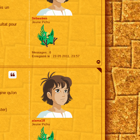
a
r
uis un
d
Sébastien
Jeune Pichu
ultat pour
Messages :
6
Enregistré le :
23 05 2011, 23:57
H
a
u
t
gine qu'on
ter)
alama18
Jeune Pichu