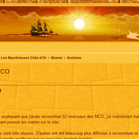
Les Mystérieuses Cités d'Or
Bistrot
Archives
 MCO
O
expliquant que j'avais reconstitué 52 morceaux des MCO, j'ai maintenant tra
nt pouvoir les mettre sur le site.
ont très réussis. D'autres ont été beaucoup plus difficiles à reconstituer et
es rendre meilleurs que ce que vous pourrez écouter.