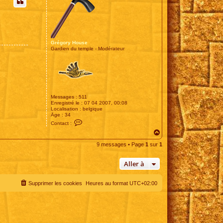
t
Grégory House
Gardien du temple - Modérateur
Messages :
511
Enregistré le :
07 04 2007, 00:08
Localisation :
belgique
Âge :
34
C
Contact :
o
H
n
t
a
a
9 messages • Page
1
sur
1
u
c
t
t
e
Aller à
r
G
r
Supprimer les cookies
Heures au format
UTC+02:00
é
g
o
r
y
H
o