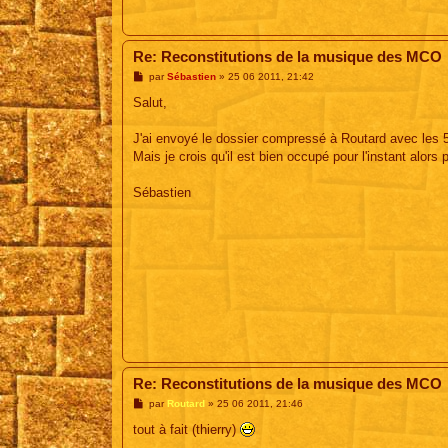
Re: Reconstitutions de la musique des MCO
M
par
Sébastien
»
25 06 2011, 21:42
e
s
Salut,
s
a
g
J'ai envoyé le dossier compressé à Routard avec les 52
e
Mais je crois qu'il est bien occupé pour l'instant alors 
Sébastien
Re: Reconstitutions de la musique des MCO
M
par
Routard
»
25 06 2011, 21:46
e
s
tout à fait (thierry)
s