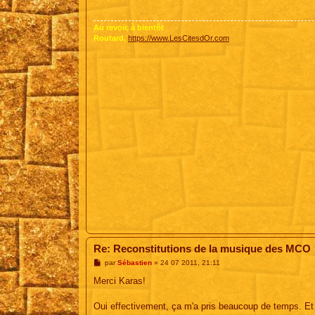
a
g
e
Au revoir, à bientôt
Routard,
https://www.LesCitesdOr.com
Re: Reconstitutions de la musique des MCO
M
par
Sébastien
»
24 07 2011, 21:11
e
s
Merci Karas!
s
a
g
Oui effectivement, ça m'a pris beaucoup de temps. Et 
e