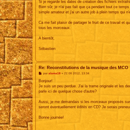
Si je regarde les dates de création des fichiers extra
Bien sûr, je n'ai pas fait que ça pendant tout ce temps
simple amateur et j'ai un autre job à plein temps qui 
Ca me fait plaisir de partager le fruit de ce travail et 
tous les morceaux.
A bientôt,
Sébastien
Re: Reconstitutions de la musique des MCO
M
par
alama18
»
22 06 2012, 13:34
e
s
Bonjour!
s
Je suis un peu perdue. J'ai la trame originale et les 
a
g
parle ici de quelque chose d'autre?
e
Aussi, je me demandais si les morceaux proposés sur le
seront éventuellement édités en CD? Je serais prene
Bonne journée!