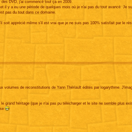
its des DVD, j'ai commencé tout ça en 2009.
 et il y a eu une période de quelques mois où je n'ai pas du tout avancé. Je s
n'est pas du tout dans ce domaine.
qu'il soit apprécié même s'il est vrai que je ne suis pas 100% satisfait par le rés
deux volumes de reconstitutions de Yann Thériault édités par logarythme. J'ima
 grand héritage (que je n'ai pas pu télécharger et le site ne semble plus exis
use