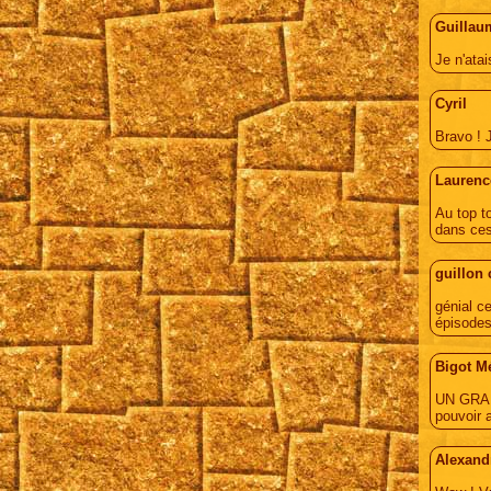
Guillau
Je n'atai
Cyril
Bravo ! J
Laurenc
Au top to
dans ces 
guillon 
génial c
épisodes
Bigot M
UN GRAND
pouvoir a
Alexand