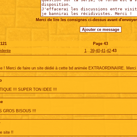
Merci de lire les consignes ci-dessus avant d'envoye
2121
Page
43
édente
1
...
39
-
40
-
41
-
42
-
43
te ! Merci de faire un site dédié à cette bd animée EXTRAORDINAIRE. Merci
o
IQUE !!! SUPER TON IDEE !!!
ne
S GROS BISOUS !!!
y
e site !!