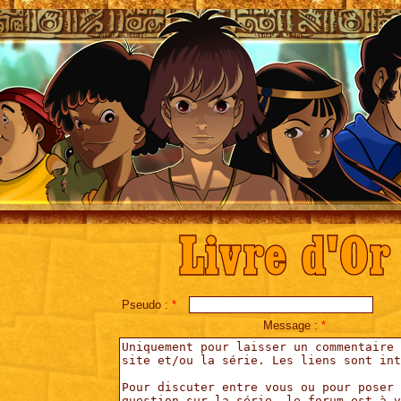
Livre d'Or
Pseudo :
*
Message :
*