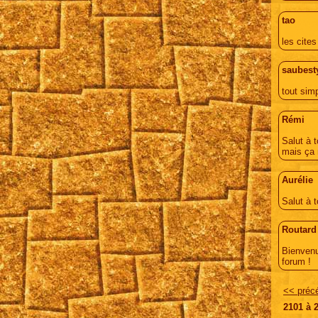
tao
les cites
saubest
tout sim
Rémi
Salut à 
mais ça 
Aurélie
Salut à 
Routard
Bienvenu
forum !
<< préc
2101
à