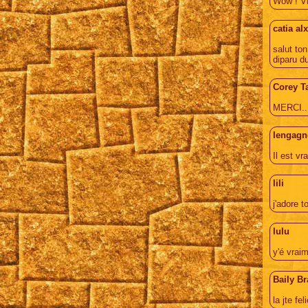
Wow ! Vr
catia al
salut ton
diparu du
Corey T
MERCI...
lengagn
Il est v
lili
j'adore t
lulu
y'é vrai
Baily Br
la jte fel