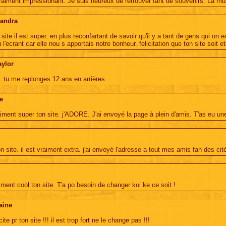
aiment impressionant. Je suis heureux de retrouver tant de souvenirs. La m
xandra
 site il est super. en plus reconfartant de savoir qu'il y a tant de gens qui o
 l'ecrant car elle nou s apportais notre bonheur. felicitation que ton site soit et
aylor
 tu me replonges 12 ans en arrières
e
raiment super ton site. j'ADORE. J'ai envoyé la page à plein d'amis. T'as eu un
on site. il est vraiment extra. j'ai envoyé l'adresse a tout mes amis fan des cit
mment cool ton site. T'a po besoin de changer koi ke ce soit !
aine
icite pr ton site !!! il est trop fort ne le change pas !!!