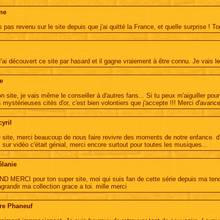
me
s pas revenu sur le site depuis que j'ai quitté la France, et quelle surprise ! To
'ai découvert ce site par hasard et il gagne vraiement à être connu. Je vais le
e
n site, je vais même le conseiller à d'autres fans... Si tu peux m'aiguiller po
mystérieuses cités d'or, c'est bien volontiers que j'accepte !!! Merci d'avance
cyril
e site, merci beaucoup de nous faire revivre des moments de notre enfance. d'ai
 sur vidéo c'était génial, merci encore surtout pour toutes les musiques...
élanie
 MERCI pour ton super site, moi qui suis fan de cette série depuis ma tend
grandir ma collection grace a toi. mille merci
re Phaneuf