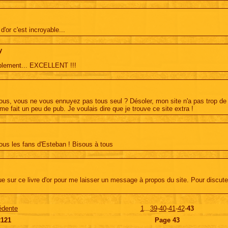
 d'or c'est incroyable...
y
plement... EXCELLENT !!!
tous, vous ne vous ennuyez pas tous seul ? Désoler, mon site n'a pas trop de 
me fait un peu de pub. Je voulais dire que je trouve ce site extra !
tous les fans d'Esteban ! Bisous à tous
e sur ce livre d'or pour me laisser un message à propos du site. Pour discuter
édente
1
...
39
-
40
-
41
-
42
-
43
2121
Page
43