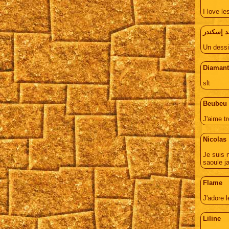
I love les
 إسكندر
Un dessi
Diamant
slt
Beubeu
J'aime t
Nicolas
Je suis 
saoule j
Flame
J'adore 
Liline