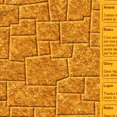
Airbnb
J'adore l
marre je
Rubis
C'est en
est tout
comme le
rentre d
par le po
Glory
Dans ľép
voit dif
Lupin
Thanks f
starts t
Rubis
Dans la 