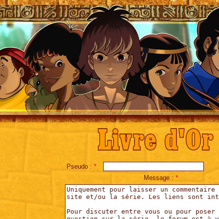
Livre d'Or
Pseudo :
*
Message :
*