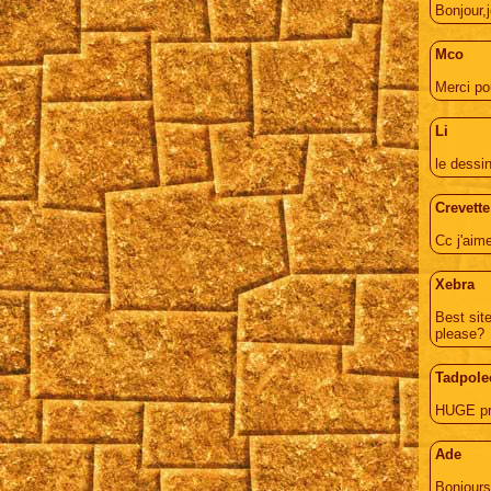
Bonjour,
Mco
Merci po
Li
le dessin
Crevette
Cc j'aim
Xebra
Best sit
please?
Tadpole
HUGE pro
Ade
Bonjours