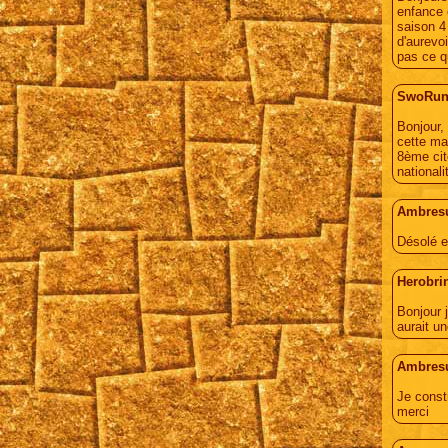
enfance 
saison 4 
d'aurevoi
pas ce q
SwoRu
Bonjour,
cette mag
8ème cit
national
Ambres
Désolé e
Herobri
Bonjour 
aurait u
Ambres
Je const
merci