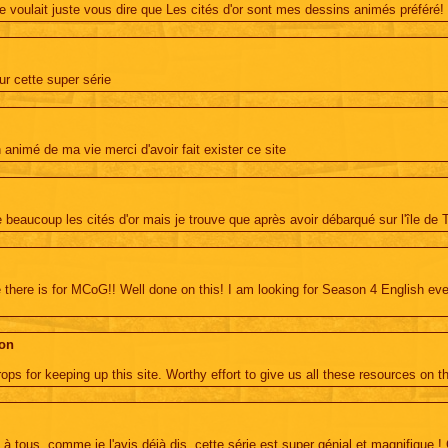
je voulait juste vous dire que Les cités d'or sont mes dessins animés préféré!
ur cette super série
 animé de ma vie merci d'avoir fait exister ce site
e beaucoup les cités d'or mais je trouve que après avoir débarqué sur l'île de
e there is for MCoG!! Well done on this! I am looking for Season 4 English ev
on
ps for keeping up this site. Worthy effort to give us all these resources on t
 à tous, comme je l'avis déjà dis, cette série est super génial et magnifique