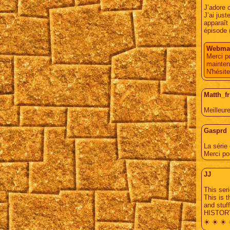
J’adore c
J’ai jus
apparaît
épisode 
Webmas
Merci p
mainten
N'hésite
Matth_fr
Meilleur
Gasprd
La série 
Merci po
JJ
This ser
This is 
and stu
HISTORY
☀️ ☀️ ☀️ 