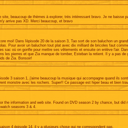
e site, beaucoup de thèmes à explorer, très intéressant bravo. Je ne baisse pas
 n'y arrive pas XD. Merci beaucoup, et bravo
core moi! Dans ľépisode 20 de la saison 3, Tao sort de son baluchon un gran
 plas. Pour avoir un baluchon tout plat avec dix milliard de bricoles faut com
s sac où on gonfle pour mettre ses vêtements et ensuite on enlève l'air. Da
ans les pierres et que Zia manque de tomber, Esteban la retient. Il y a pas de
ids de Zia. Bonsoir!
isode 3 saison 1, j'aime beaucoup la musique qui accompagne quand ils sont 
férent monstre avec les rochers. Super!! Ce passage est hiper beau et bien tra
or the information and web site. Found on DVD season 2 by chance, but did
o watch seasons 3 & 4.
saison 4 épisode 14, il y a plusieurs chose qui ne correspondent pas.