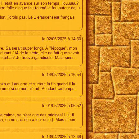
2. Il était en avance sur son temps Houuuuu?
e folle dingue fait tourné le feu autour de lui
Non, j'crois pas. Le 1 erascenseur français
le 02/06/2025 à 14:30
ire. Sa serait super long). À "ľépoque", mon
rant 1/4 de la série, elle ne fait que savoir
Esteban! Je trouve ça ridicule. Mais sinon,
le 14/05/2025 à 16:54
a et Laguerra et surtout la fin quand il la
 comme si de rien n'était. Pendant ce temps,
le 01/05/2025 à 06:52
 calme, se n'est que des origines! Lui, il
 on ne sait rien à leur sujet). Mais sinon
le 13/04/2025 à 13:48