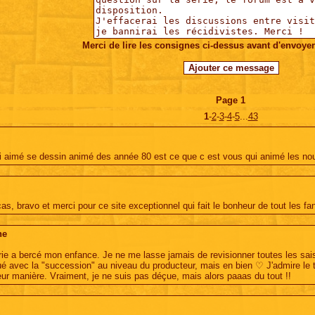
Merci de lire les consignes ci-dessus avant d'envoye
Page
1
édente
1
-
2
-
3
-
4
-
5
...
43
ai aimé se dessin animé des année 80 est ce que c est vous qui animé les nouv
as, bravo et merci pour ce site exceptionnel qui fait le bonheur de tout les fa
ne
rie a bercé mon enfance. Je ne me lasse jamais de revisionner toutes les s
ué avec la "succession" au niveau du producteur, mais en bien ♡ J'admire le tr
leur manière. Vraiment, je ne suis pas déçue, mais alors paaas du tout !!