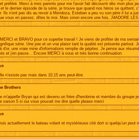
et préféré. Merci à mes parents pour me l'avoir fait découvrir dès mon plus je
et le dernier épisode de la série, je trouve que quand nos héros se quittent, c'
r. Ils n'ont pas dis au revoir à Mendoza, Esteban a peu vu son père il lui a jus
ue vous en passez, dîtes le moi. Mais sinon encore une fois, J4ADORE LES
n
 MERCI et BRAVO pour ce superbe travail ! Je viens de profiter de ma sema
nifique série. Une joie et un vrai plaisir tant la qualité est présente partout. 
é d'or, une vraie mine d'informations remplie de pépites. Je pense aux résum
ités et j'en passe... Encore MERCI à vous et très bonne continuation.
us
lle n’existe pas mais dans 10,15 ans peut-être
ne Brothers
je m'appelle Bryan qui est devenu un frère d'herobrine et membre du groupe je 
ne saison 5 si oui vous pouvait me dire quelle please merci
us
ruis actuellement le bateau volant et mystérieuse cité dort si quelqu’un peut