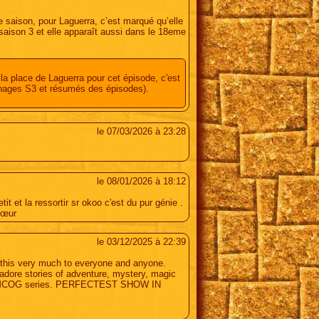
e saison, pour Laguerra, c’est marqué qu’elle
saison 3 et elle apparaît aussi dans le 18eme
la place de Laguerra pour cet épisode, c'est
onnages S3 et résumés des épisodes).
le 07/03/2026 à 23:28
le 08/01/2026 à 18:12
it et la ressortir sr okoo c'est du pur génie .
cœur
le 03/12/2025 à 22:39
nd this very much to everyone and anyone.
 adore stories of adventure, mystery, magic
 the MCOG series. PERFECTEST SHOW IN