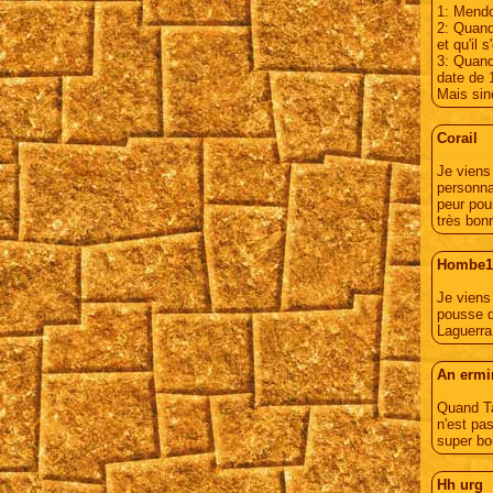
1: Mendo
2: Quand 
et qu'il 
3: Quand
date de 
Mais sin
Corail
Je viens
personna
peur pou
très bonn
Hombe1
Je viens
pousse da
Laguerra 
An ermi
Quand Ta
n'est pa
super bo
Hh urg