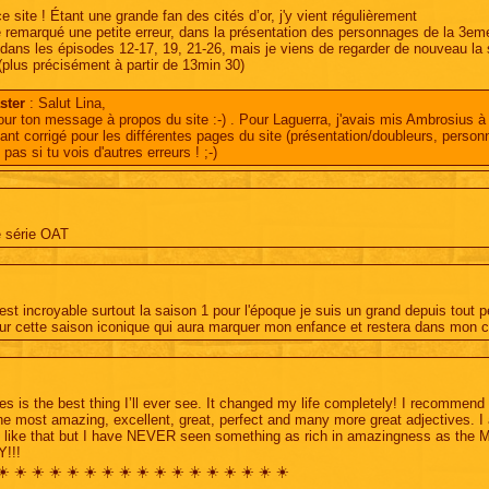
e site ! Étant une grande fan des cités d’or, j'y vient régulièrement
te remarqué une petite erreur, dans la présentation des personnages de la 3em
 dans les épisodes 12-17, 19, 21-26, mais je viens de regarder de nouveau la 
(plus précisément à partir de 13min 30)
ter
: Salut Lina,
our ton message à propos du site :-) . Pour Laguerra, j'avais mis Ambrosius à 
ant corrigé pour les différentes pages du site (présentation/doubleurs, pers
 pas si tu vois d'autres erreurs ! ;-)
e série OAT
est incroyable surtout la saison 1 pour l'époque je suis un grand depuis tout pet
ur cette saison iconique qui aura marquer mon enfance et restera dans mon 
ies is the best thing I’ll ever see. It changed my life completely! I recomme
the most amazing, excellent, great, perfect and many more great adjectives. I
ff like that but I have NEVER seen something as rich in amazingness as
!!!
☀️ ☀️ ☀️ ☀️ ☀️ ☀️ ☀️ ☀️ ☀️ ☀️ ☀️ ☀️ ☀️ ☀️ ☀️ ☀️ ☀️