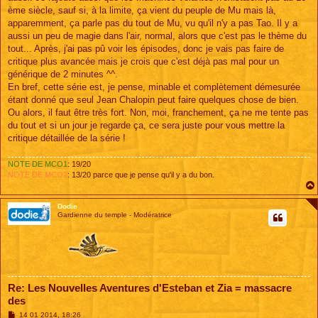
ème siècle, sauf si, à la limite, ça vient du peuple de Mu mais là,
apparemment, ça parle pas du tout de Mu, vu qu'il n'y a pas Tao. Il y a
aussi un peu de magie dans l'air, normal, alors que c'est pas le thème du
tout... Après, j'ai pas pû voir les épisodes, donc je vais pas faire de
critique plus avancée mais je crois que c'est déjà pas mal pour un
générique de 2 minutes ^^.
En bref, cette série est, je pense, minable et complètement démesurée
étant donné que seul Jean Chalopin peut faire quelques chose de bien.
Ou alors, il faut être très fort. Non, moi, franchement, ça ne me tente pas
du tout et si un jour je regarde ça, ce sera juste pour vous mettre la
critique détaillée de la série !
NOTE DE MCO1
: 19/20
NOTE DE MCO2
: 13/20 parce que je pense qu'il y a du bon.
Dodie
Gardienne du temple - Modératrice
Re: Les Nouvelles Aventures d'Esteban et Zia = massacre
des
M
14 01 2014, 18:26