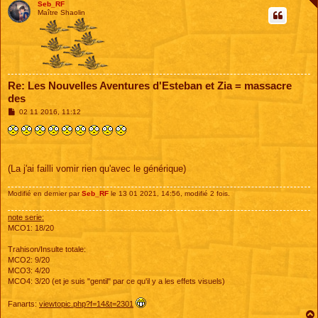
Seb_RF
Maître Shaolin
Re: Les Nouvelles Aventures d'Esteban et Zia = massacre
des
M
02 11 2016, 11:12
e
s
s
a
g
e
(La j'ai failli vomir rien qu'avec le générique)
Modifié en dernier par
Seb_RF
le 13 01 2021, 14:56, modifié 2 fois.
note serie:
MCO1: 18/20
Trahison/Insulte totale:
MCO2: 9/20
MCO3: 4/20
MCO4: 3/20 (et je suis "gentil" par ce qu'il y a les effets visuels)
Fanarts:
viewtopic.php?f=14&t=2301