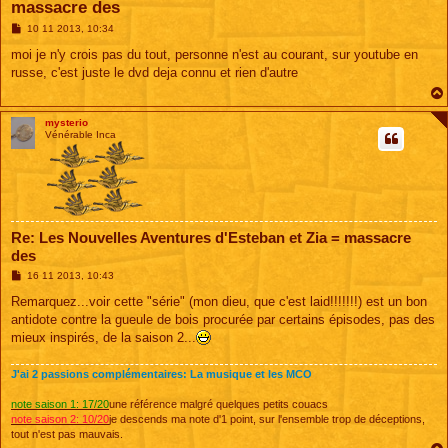
massacre des
M
10 11 2013, 10:34
e
s
moi je n'y crois pas du tout, personne n'est au courant, sur youtube en
s
russe, c'est juste le dvd deja connu et rien d'autre
a
g
e
mysterio
Vénérable Inca
Re: Les Nouvelles Aventures d'Esteban et Zia = massacre
des
M
16 11 2013, 10:43
e
s
Remarquez...voir cette "série" (mon dieu, que c'est laid!!!!!!!) est un bon
s
antidote contre la gueule de bois procurée par certains épisodes, pas des
a
g
mieux inspirés, de la saison 2...
e
J'ai 2 passions complémentaires: La musique et les MCO
note saison 1: 17/20
une référence malgré quelques petits couacs
note saison 2: 10/20
je descends ma note d'1 point, sur l'ensemble trop de déceptions,
tout n'est pas mauvais.