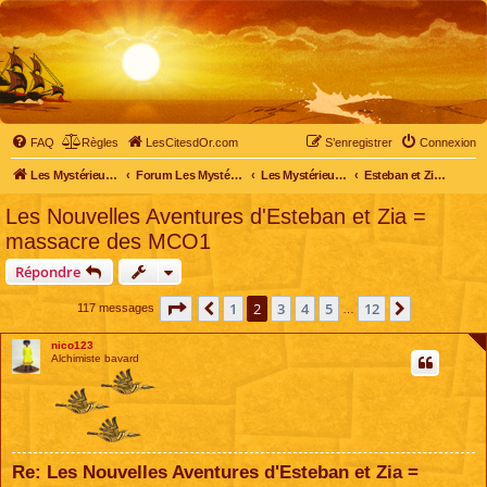
FAQ
Règles
LesCitesdOr.com
S’enregistrer
Connexion
Les Mystérieuses Cités d'Or - LesCitesdOr.com
Forum Les Mystérieuses Cités d'Or
Les Mystérieuses Cités d'Or
Esteban et Zia à la recherche des Sept Cités d'Or
Les Nouvelles Aventures d'Esteban et Zia =
massacre des MCO1
Répondre
Page
2
sur
12
1
2
3
4
5
12
Précédente
Suivante
117 messages
…
nico123
Alchimiste bavard
Re: Les Nouvelles Aventures d'Esteban et Zia =