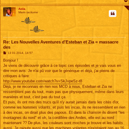
Azila
Marin taciturne
Re: Les Nouvelles Aventures d'Esteban et Zia = massacre
des
M
13 01 2014, 14:57
e
s
Bonjour !
s
Je viens de découvrir grâce à ce topic ces épisodes et je vais vous en
a
g
dire mon avis. Je n'ai pû voir que le générique et déjà, j'ai pleins de
e
critiques à faire:
http://www.youtube.com/watch?v=SkJvpeSz-t8
Déjà, je ne reconnais en rien nos MCO à nous, Esteban et Zia ne
ressemblent pas du tout, mais pas que physiquement, même dans leurs
manières et tout, c'est pas du tout ça.
Et puis, ils ont mis des trucs qu'il n'y aurait jamais dans les cités d'or,
comme les hommes volants, et puis les incas, ils ne ressemblent en rien
à des incas, on dirait plus des papous. Et dans la chanson ils disent "les
montagnes du nord" et oh, la cordillère des Andes, elle est au nord
maintenant ?? De plus, les couleurs sont moches je trouve et les habits
aussi. Je rajoute aussi que les machines volantes n'existaient pas au 16