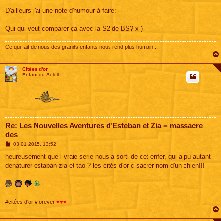
e
s
D'ailleurs j'ai une note d'humour à faire:
s
a
g
Qui qui veut comparer ça avec la S2 de BS? x-)
e
Ce qui fait de nous des grands enfants nous rend plus humain...
Citées d'or
Enfant du Soleil
Re: Les Nouvelles Aventures d'Esteban et Zia = massacre
des
M
03 01 2015, 13:52
e
s
heureusement que l vraie serie nous a sorti de cet enfer, qui a pu autant
s
denaturer estaban zia et tao ? les cités d'or c sacrer nom d'un chien!!!
a
g
e
#citées d'or #forever
♥♥♥