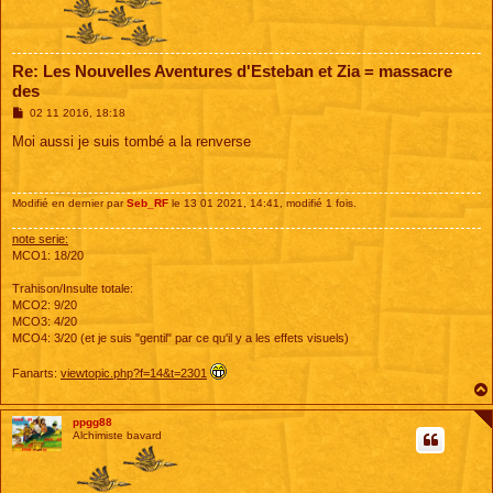
Re: Les Nouvelles Aventures d'Esteban et Zia = massacre
des
M
02 11 2016, 18:18
e
s
Moi aussi je suis tombé a la renverse
s
a
g
e
Modifié en dernier par
Seb_RF
le 13 01 2021, 14:41, modifié 1 fois.
note serie:
MCO1: 18/20
Trahison/Insulte totale:
MCO2: 9/20
MCO3: 4/20
MCO4: 3/20 (et je suis "gentil" par ce qu'il y a les effets visuels)
Fanarts:
viewtopic.php?f=14&t=2301
ppgg88
Alchimiste bavard