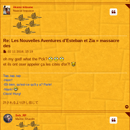
ôkami kitsune
Naacal loquace
Re: Les Nouvelles Aventures d'Esteban et Zia = massacre
des
M
02 11 2016, 15:19
e
s
oh my god! what the f*ck?
s
et ils ont oser appeler ça les cités d'or?!
a
g
e
Tap, tap, tap
-Hein?
-Eh bien, qu'est-ce qu'il y a? Parle!
-Niark!
Clock! Hurg!
許されるより許し信じて
Seb_RF
Maître Shaolin