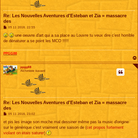
Re: Les Nouvelles Aventures d'Esteban et Zia = massacre
des
M
05 11 2016, 22:55
e
s
une oeuvre d'art qui a sa place au Louvre tu veux dire c'est horrible
s
de dénaturer a se point les MCO !!!!!
a
g
e
PPGG88
ppgg88
Alchimiste bavard
Re: Les Nouvelles Aventures d'Esteban et Zia = massacre
des
M
05 11 2016, 23:02
e
s
et pis les image son moche mal dessiner même pas la music d'origine
s
sur le générique c'est vraiment une saison de (
cet propos fortement
a
g
violant on étais saturer
)
e