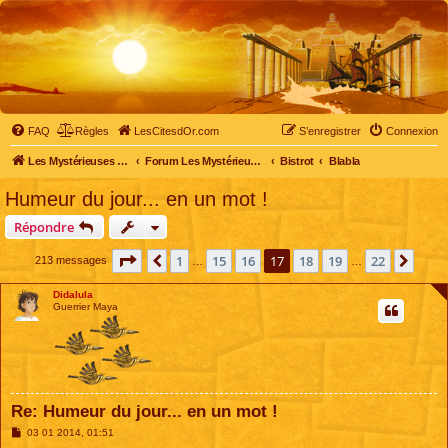
FAQ
Règles
LesCitesdOr.com
S’enregistrer
Connexion
Les Mystérieuses Cités d'Or - LesCitesdOr.com
Forum Les Mystérieuses Cités d'Or
Bistrot
Blabla
Humeur du jour... en un mot !
Répondre
Page
17
sur
22
1
15
16
17
18
19
22
Précédente
Suiv
213 messages
…
…
Didalula
Guerrier Maya
Re: Humeur du jour... en un mot !
M
03 01 2014, 01:51
e