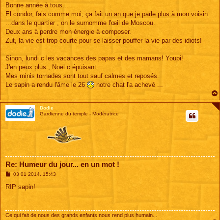
s
Bonne année à tous...
s
El condor, fais comme moi, ça fait un an que je parle plus à mon voisin
a
g
...dans le quartier , on le surnomme l'œil de Moscou.
e
Deux ans à perdre mon énergie à composer.
Zut, la vie est trop courte pour se laisser pouffer la vie par des idiots!
Sinon, lundi c les vacances des papas et des mamans! Youpi!
J'en peux plus , Noël c épuisant.
Mes minis tornades sont tout sauf calmes et reposés.
Le sapin a rendu l'âme le 26
notre chat l'a achevé ...
Dodie
Gardienne du temple - Modératrice
Re: Humeur du jour... en un mot !
M
03 01 2014, 15:43
e
s
RIP sapin!
s
a
g
e
Ce qui fait de nous des grands enfants nous rend plus humain...