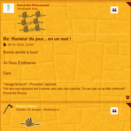
Samantha Rosenwood
Vénérable Inca
Re: Humeur du jour... en un mot !
M
06 01 2014, 15:06
e
s
Bonne année à tous!
s
a
g
Je Vous Embrasse,
e
Sam.
"Yanagi Ni Kazé" - Proverbe Japonais
"Un ami non éprouvé est comme une noix non cassée. On ne sait ce qu'elle renferme" -
Proverbe Russe
Grégory House
Gardien du temple - Modérateur