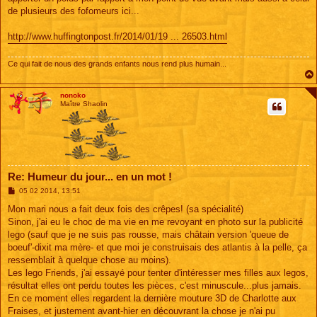
de plusieurs des fofomeurs ici...
http://www.huffingtonpost.fr/2014/01/19 ... 26503.html
Ce qui fait de nous des grands enfants nous rend plus humain...
nonoko
Maître Shaolin
Re: Humeur du jour... en un mot !
M
05 02 2014, 13:51
e
s
Mon mari nous a fait deux fois des crêpes! (sa spécialité)
s
Sinon, j'ai eu le choc de ma vie en me revoyant en photo sur la publicité
a
g
lego (sauf que je ne suis pas rousse, mais châtain version 'queue de
e
boeuf'-dixit ma mère- et que moi je construisais des atlantis à la pelle, ça
ressemblait à quelque chose au moins).
Les lego Friends, j'ai essayé pour tenter d'intéresser mes filles aux legos,
résultat elles ont perdu toutes les pièces, c'est minuscule...plus jamais.
En ce moment elles regardent la dernière mouture 3D de Charlotte aux
Fraises, et justement avant-hier en découvrant la chose je n'ai pu