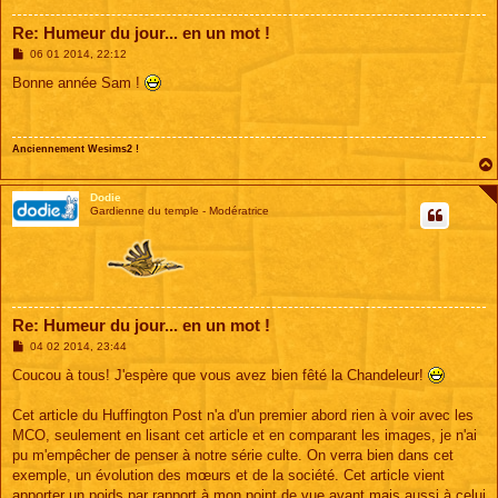
Re: Humeur du jour... en un mot !
M
06 01 2014, 22:12
e
s
Bonne année Sam !
s
a
g
e
Anciennement Wesims2 !
Dodie
Gardienne du temple - Modératrice
Re: Humeur du jour... en un mot !
M
04 02 2014, 23:44
e
s
Coucou à tous! J'espère que vous avez bien fêté la Chandeleur!
s
a
g
Cet article du Huffington Post n'a d'un premier abord rien à voir avec les
e
MCO, seulement en lisant cet article et en comparant les images, je n'ai
pu m'empêcher de penser à notre série culte. On verra bien dans cet
exemple, un évolution des mœurs et de la société. Cet article vient
apporter un poids par rapport à mon point de vue avant mais aussi à celui