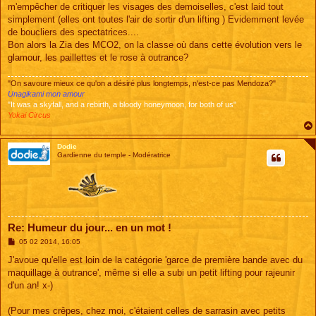
m'empêcher de critiquer les visages des demoiselles, c'est laid tout
simplement (elles ont toutes l'air de sortir d'un lifting ) Evidemment levée
de boucliers des spectatrices....
Bon alors la Zia des MCO2, on la classe où dans cette évolution vers le
glamour, les paillettes et le rose à outrance?
"On savoure mieux ce qu'on a désiré plus longtemps, n'est-ce pas Mendoza?"
Unagikami mon amour
"It was a skyfall, and a rebirth, a bloody honeymoon, for both of us"
Yokai Circus
Dodie
Gardienne du temple - Modératrice
Re: Humeur du jour... en un mot !
M
05 02 2014, 16:05
e
s
J'avoue qu'elle est loin de la catégorie 'garce de première bande avec du
s
maquillage à outrance', même si elle a subi un petit lifting pour rajeunir
a
g
d'un an! x-)
e
(Pour mes crêpes, chez moi, c'étaient celles de sarrasin avec petits