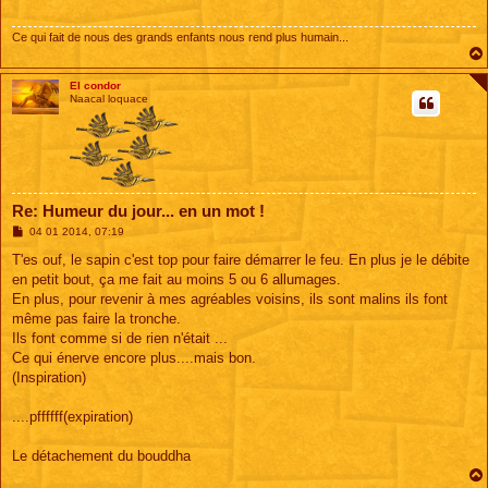
g
e
Ce qui fait de nous des grands enfants nous rend plus humain...
El condor
Naacal loquace
Re: Humeur du jour... en un mot !
M
04 01 2014, 07:19
e
s
T'es ouf, le sapin c'est top pour faire démarrer le feu. En plus je le débite
s
en petit bout, ça me fait au moins 5 ou 6 allumages.
a
g
En plus, pour revenir à mes agréables voisins, ils sont malins ils font
e
même pas faire la tronche.
Ils font comme si de rien n'était ...
Ce qui énerve encore plus....mais bon.
(Inspiration)
....pffffff(expiration)
Le détachement du bouddha