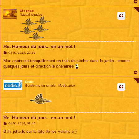
El condor
Naacal loquace
Re: Humeur du jour... en un mot !
M
03 01 2014, 20:26
e
s
Mon sapin est tranquillement en train de sécher dans le jardin...encore
s
quelques jours et direction la cheminée
a
g
e
Dodie
Gardienne du temple - Modératrice
Re: Humeur du jour... en un mot !
M
04 01 2014, 02:46
e
s
Bah, jette-le sur la tête de tes voisins x-)
s
a