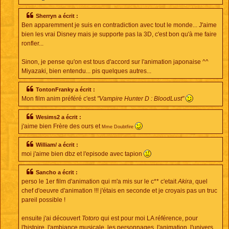
Sherryn a écrit :
Ben apparemment je suis en contradiction avec tout le monde... J'aime
bien les vrai Disney mais je supporte pas la 3D, c'est bon qu'à me faire
ronfler...
Sinon, je pense qu'on est tous d'accord sur l'animation japonaise ^^
Miyazaki, bien entendu... pis quelques autres...
TontonFranky a écrit :
Mon film anim préféré c'est
"Vampire Hunter D : BloodLust"
Wesims2 a écrit :
j'aime bien Frère des ours et
Mme Doubtfire
William/ a écrit :
moi j'aime bien dbz et l'episode avec tapion
Sancho a écrit :
perso le 1er film d'animation qui m'a mis sur le c** c'etait
Akira
, quel
chef d'oeuvre d'animation !!! j'étais en seconde et je croyais pas un truc
pareil possible !
ensuite j'ai découvert
Totoro
qui est pour moi LA référence, pour
l'histoire, l'ambiance musicale, les personnages, l'animation, l'univers...