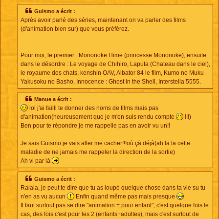
s
s
Guismo a écrit :
a
Après avoir parlé des séries, maintenant on va parler des films
g
e
(d'animation bien sur) que vous préférez.
Pour moi, le premier : Mononoke Hime (princesse Mononoke), ensuite
dans le désordre : Le voyage de Chihiro, Laputa (Chateau dans le ciel),
le royaume des chats, kenshin OAV, Albator 84 le film, Kumo no Muku
Yakusoku no Basho, Innocence : Ghost in the Shell, Interstella 5555.
Manue a écrit :
lol j'ai failli te donner des noms de films mais pas
d'animation(heureusement que je m'en suis rendu compte
!!!)
Ben pour te répondre je me rappelle pas en avoir vu un!!
Je sais Guismo je vais aller me cacher!!!où çà déjà(ah la la cette
maladie de ne jamais me rappeler la direction de la sortie)
Ah vi par là
Guismo a écrit :
Ralala, je peut te dire que tu as loupé quelque chose dans ta vie su tu
n'en as vu aucun
Enfin quand même pas mais presque
Il faut surtout pas se dire "animation = pour enfant", c'est quelque fois le
cas, des fois c'est pour les 2 (enfants+adultes), mais c'est surtout de