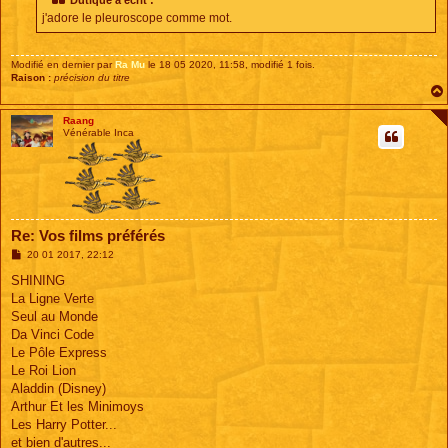
j'adore le pleuroscope comme mot.
Modifié en dernier par
Ra Mu
le 18 05 2020, 11:58, modifié 1 fois.
Raison :
précision du titre
Raang
Vénérable Inca
Re: Vos films préférés
M
20 01 2017, 22:12
e
s
SHINING
s
La Ligne Verte
a
g
Seul au Monde
e
Da Vinci Code
Le Pôle Express
Le Roi Lion
Aladdin (Disney)
Arthur Et les Minimoys
Les Harry Potter...
et bien d'autres...