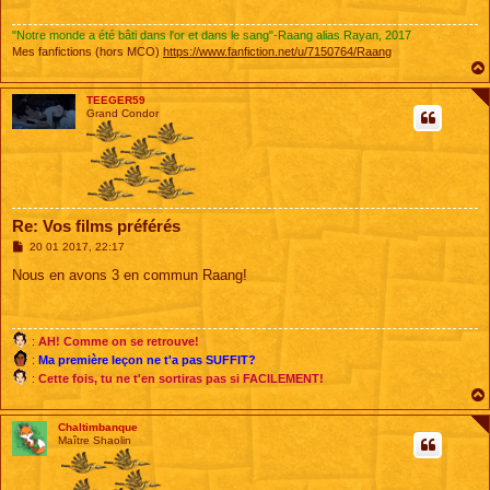
"Notre monde a été bâti dans l'or et dans le sang"-Raang alias Rayan, 2017
Mes fanfictions (hors MCO)
https://www.fanfiction.net/u/7150764/Raang
TEEGER59
Grand Condor
Re: Vos films préférés
M
20 01 2017, 22:17
e
s
Nous en avons 3 en commun Raang!
s
a
g
e
:
AH! Comme on se retrouve!
:
Ma première leçon ne t'a pas SUFFIT?
:
Cette fois, tu ne t'en sortiras pas si FACILEMENT!
Chaltimbanque
Maître Shaolin