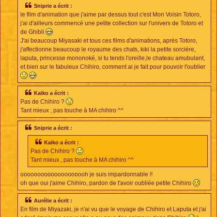
Sniprie a écrit :
le film d'animation que j'aime par dessus tout c'est Mon Voisin Totoro,
j'ai d'ailleurs commencé une petite collection sur l'univers de Totoro et
de Ghibli
J'ai beaucoup Miyasaki et tous ces films d'animations, après Totoro,
j'affectionne beaucoup le royaume des chats, kiki la petite sorcière,
laputa, princesse mononoké, si tu tends l'oreille,le chateau amubulant,
et bien sur le fabuleux Chihiro, comment ai je fait pour pouvoir l'oublier
Kaiko a écrit :
Pas de Chihiro ?
Tant mieux , pas touche à MA chihiro ^^
Sniprie a écrit :
Kaiko a écrit :
Pas de Chihiro ?
Tant mieux , pas touche à MA chihiro ^^
oooooooooooooooooooh je suis impardonnable !!
oh que oui j'aime Chihiro, pardon de t'avoir oubliée petite Chihiro
Aurélie a écrit :
En film de Miyazaki, je n'ai vu que le voyage de Chihiro et Laputa et j'ai