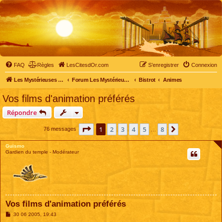
FAQ
Règles
LesCitesdOr.com
S’enregistrer
Connexion
Les Mystérieuses Cités d'Or - LesCitesdOr.com
Forum Les Mystérieuses Cités d'Or
Bistrot
Animes
Vos films d'animation préférés
Répondre
Page
1
sur
8
1
2
3
4
5
8
Suivante
76 messages
…
Guismo
Gardien du temple - Modérateur
Vos films d'animation préférés
M
30 06 2005, 19:43
e