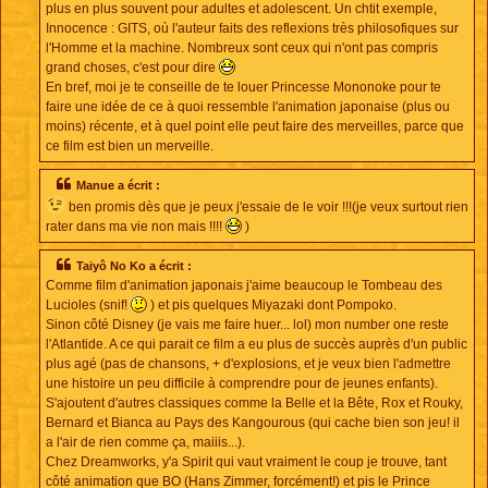
plus en plus souvent pour adultes et adolescent. Un chtit exemple,
Innocence : GITS, où l'auteur faits des reflexions très philosofiques sur
l'Homme et la machine. Nombreux sont ceux qui n'ont pas compris
grand choses, c'est pour dire
En bref, moi je te conseille de te louer Princesse Mononoke pour te
faire une idée de ce à quoi ressemble l'animation japonaise (plus ou
moins) récente, et à quel point elle peut faire des merveilles, parce que
ce film est bien un merveille.
Manue a écrit :
ben promis dès que je peux j'essaie de le voir !!!(je veux surtout rien
rater dans ma vie non mais !!!!
)
Taiyô No Ko a écrit :
Comme film d'animation japonais j'aime beaucoup le Tombeau des
Lucioles (snif!
) et pis quelques Miyazaki dont Pompoko.
Sinon côté Disney (je vais me faire huer... lol) mon number one reste
l'Atlantide. A ce qui parait ce film a eu plus de succès auprès d'un public
plus agé (pas de chansons, + d'explosions, et je veux bien l'admettre
une histoire un peu difficile à comprendre pour de jeunes enfants).
S'ajoutent d'autres classiques comme la Belle et la Bête, Rox et Rouky,
Bernard et Bianca au Pays des Kangourous (qui cache bien son jeu! il
a l'air de rien comme ça, maiiis...).
Chez Dreamworks, y'a Spirit qui vaut vraiment le coup je trouve, tant
côté animation que BO (Hans Zimmer, forcément!) et pis le Prince