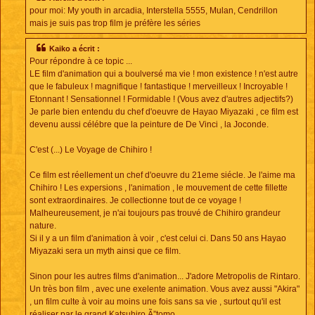
pour moi: My youth in arcadia, Interstella 5555, Mulan, Cendrillon
mais je suis pas trop film je préfère les séries
Kaiko a écrit :
Pour répondre à ce topic ...
LE film d'animation qui a boulversé ma vie ! mon existence ! n'est autre
que le fabuleux ! magnifique ! fantastique ! merveilleux ! Incroyable !
Etonnant ! Sensationnel ! Formidable ! (Vous avez d'autres adjectifs?)
Je parle bien entendu du chef d'oeuvre de Hayao Miyazaki , ce film est
devenu aussi célébre que la peinture de De Vinci , la Joconde.
C'est (...) Le Voyage de Chihiro !
Ce film est réellement un chef d'oeuvre du 21eme siécle. Je l'aime ma
Chihiro ! Les expersions , l'animation , le mouvement de cette fillette
sont extraordinaires. Je collectionne tout de ce voyage !
Malheureusement, je n'ai toujours pas trouvé de Chihiro grandeur
nature.
Si il y a un film d'animation à voir , c'est celui ci. Dans 50 ans Hayao
Miyazaki sera un myth ainsi que ce film.
Sinon pour les autres films d'animation... J'adore Metropolis de Rintaro.
Un très bon film , avec une exelente animation. Vous avez aussi "Akira"
, un film culte à voir au moins une fois sans sa vie , surtout qu'il est
réaliser par le grand Katsuhiro Ã”tomo.