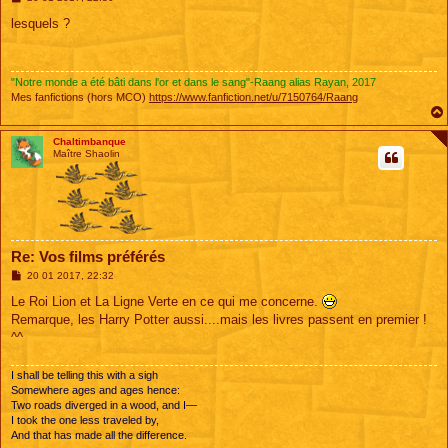
e
s
lesquels ?
s
a
g
e
"Notre monde a été bâti dans l'or et dans le sang"-Raang alias Rayan, 2017
Mes fanfictions (hors MCO)
https://www.fanfiction.net/u/7150764/Raang
Chaltimbanque
Maître Shaolin
Re: Vos films préférés
M
20 01 2017, 22:32
e
s
Le Roi Lion et La Ligne Verte en ce qui me concerne.
s
Remarque, les Harry Potter aussi....mais les livres passent en premier !
a
g
^^
e
I shall be telling this with a sigh
Somewhere ages and ages hence:
Two roads diverged in a wood, and I—
I took the one less traveled by,
And that has made all the difference.