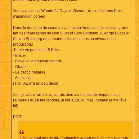
Vous avez aussi Wonderful Days et Oseam , deux très bons films
d'animation coréen.
Dans le domaine du cinema d'animation Americain , je suis un grand
fan des réalisations de Don Bluth et Gary Goldman. (George Lucas et
Steven Spielberg en personnes les ont aidés au niveau de la
production.)
J'aime en particulier 5 films :
- Brisby
- Fievel et le nouveau monde
- Charlie
- Le petit dinosaure
- Anastasia
(Titan AE m'a un peu déçu)
Aie , je vais m'arreté là, j'aurais bien aimé plus développé, mais
j'aimerais aussi me reposer. (il est 01:30 du mat , demain je me lêve
tôt).
EDIT:
Il faut surtout pas se dire "animation = pour enfant", c'est quelque