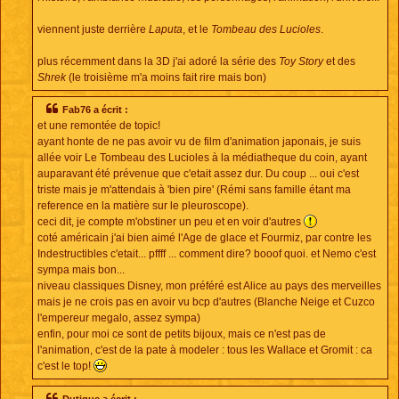
viennent juste derrière
Laputa
, et le
Tombeau des Lucioles
.
plus récemment dans la 3D j'ai adoré la série des
Toy Story
et des
Shrek
(le troisième m'a moins fait rire mais bon)
Fab76 a écrit :
et une remontée de topic!
ayant honte de ne pas avoir vu de film d'animation japonais, je suis
allée voir Le Tombeau des Lucioles à la médiatheque du coin, ayant
auparavant été prévenue que c'etait assez dur. Du coup ... oui c'est
triste mais je m'attendais à 'bien pire' (Rémi sans famille étant ma
reference en la matière sur le pleuroscope).
ceci dit, je compte m'obstiner un peu et en voir d'autres
coté américain j'ai bien aimé l'Age de glace et Fourmiz, par contre les
Indestructibles c'etait... pffff ... comment dire? booof quoi. et Nemo c'est
sympa mais bon...
niveau classiques Disney, mon préféré est Alice au pays des merveilles
mais je ne crois pas en avoir vu bcp d'autres (Blanche Neige et Cuzco
l'empereur megalo, assez sympa)
enfin, pour moi ce sont de petits bijoux, mais ce n'est pas de
l'animation, c'est de la pate à modeler : tous les Wallace et Gromit : ca
c'est le top!
Dutique a écrit :