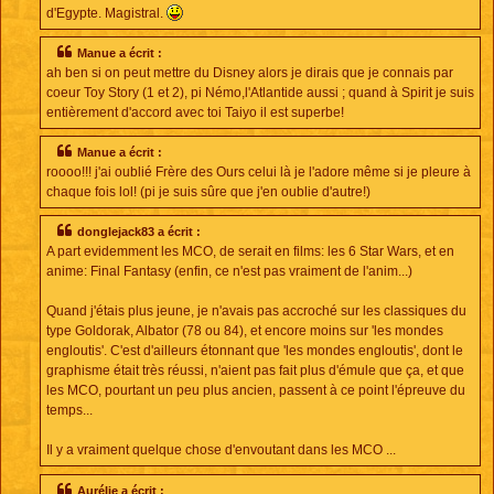
d'Egypte. Magistral.
Manue a écrit :
ah ben si on peut mettre du Disney alors je dirais que je connais par
coeur Toy Story (1 et 2), pi Némo,l'Atlantide aussi ; quand à Spirit je suis
entièrement d'accord avec toi Taiyo il est superbe!
Manue a écrit :
roooo!!! j'ai oublié Frère des Ours celui là je l'adore même si je pleure à
chaque fois lol! (pi je suis sûre que j'en oublie d'autre!)
donglejack83 a écrit :
A part evidemment les MCO, de serait en films: les 6 Star Wars, et en
anime: Final Fantasy (enfin, ce n'est pas vraiment de l'anim...)
Quand j'étais plus jeune, je n'avais pas accroché sur les classiques du
type Goldorak, Albator (78 ou 84), et encore moins sur 'les mondes
engloutis'. C'est d'ailleurs étonnant que 'les mondes engloutis', dont le
graphisme était très réussi, n'aient pas fait plus d'émule que ça, et que
les MCO, pourtant un peu plus ancien, passent à ce point l'épreuve du
temps...
Il y a vraiment quelque chose d'envoutant dans les MCO ...
Aurélie a écrit :