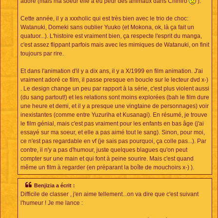
adoré (mais ma soeur elle a eu peur des animaux dans Chihiro
).
Cette année, il y a xxxholic qui est très bien avec le trio de choc:
Watanuki, Domeki sans oublier Yuuko (et Mokona, ok, là ça fait un
quatuor...). L'histoire est vraiment bien, ça respecte l'esprit du manga,
c'est assez flippant parfois mais avec les mimiques de Watanuki, on finit
toujours par rire.
Et dans l'animation d'il y a dix ans, il y a X/1999 en film animation. J'ai
vraiment adoré ce film, il passe presque en boucle sur le lecteur dvd x-)
. Le design change un peu par rapport à la série, c'est plus violent aussi
(du sang partout!) et les relations sont moins explorées (bah le film dure
une heure et demi, et il y a presque une vingtaine de personnages) voir
inexistantes (comme entre Yuzuriha et Kusanagi). En résumé, je trouve
le film génial, mais c'est pas vraiment pour les enfants en bas âge (j'ai
essayé sur ma soeur, et elle a pas aimé tout le sang). Sinon, pour moi,
ce n'est pas regardable en vf (je sais pas pourquoi, ça colle pas...). Par
contre, il n'y a pas d'humour, juste quelques blagues qu'on peut
compter sur une main et qui font à peine sourire. Mais c'est quand
même un film à regarder (en préparant la boîte de mouchoirs x-) ).
Benjizia a écrit :
Difficile de classer , j'en aime tellement...on va dire que c'est suivant
l'humeur ! Je me lance :