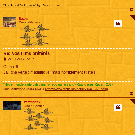
"The Road Not Taken" by Robert Frost
Raang
Vénérable Inca
Re: Vos films préférés
M
20 01 2017, 22:36
e
s
Oh oui !!!
s
La ligne verte : magnifique, mais horriblement triste !!!
a
g
e
"Notre monde a été bâti dans l'or et dans le sang"-Raang alias Rayan, 2017
Mes fanfictions (hors MCO)
https://www.fanfiction.net/u/7150764/Raang
TEEGER59
Grand Condor