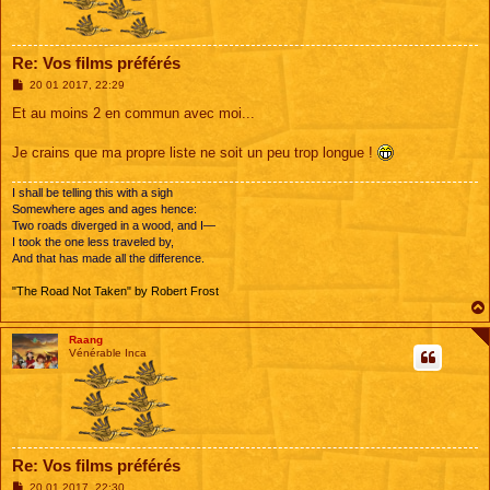
Re: Vos films préférés
M
20 01 2017, 22:29
e
s
Et au moins 2 en commun avec moi...
s
a
g
Je crains que ma propre liste ne soit un peu trop longue !
e
I shall be telling this with a sigh
Somewhere ages and ages hence:
Two roads diverged in a wood, and I—
I took the one less traveled by,
And that has made all the difference.
"The Road Not Taken" by Robert Frost
Raang
Vénérable Inca
Re: Vos films préférés
M
20 01 2017, 22:30