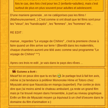
fois le cas, des fois c'est pour les 2 (enfants+adultes), mais c'est
surtout de plus en plus souvent pour adultes et adolescent.
D'une maniere generale , on ne catégorises pas les films !
(Malheureusement...) C'est comme si ont disait que tel films sont pour
les "vieux", les "handicapés" , les "femmes" , les "hommes" etc...
RE EDIT :
manue , regardes "Le voyage de Chihiro" , c'est la premiere chose à
faire quand un être arrive sur terre ! (Bientôt dans les maternités,
chaque chambres auront une télé avec comme seul programme "Le
voyage de Chihiro" ^^)
Apres ces trois re edit , je vais dans le pays des rêves ...
Guismo a écrit :
Mwarf toi on peux dire que tu es fan
Je partage tout à fait ton avis,
même si j'ai tendance à préférer Mononoke Hime et Totoro chez
Miyazaki ainsi que Nausicäa en manga (superbe!). Par contre je dois
dire que j'ai moins aimé le chateau ambulant, ça reste un grand film
mais je l'ai trouvé moyen dans l'ensemble, à part au niveau graphique.
Enfin un film de Miyazaki moyen ça équivaut à un chef d'oeuvre dans le
domaine du film d'animation x-)