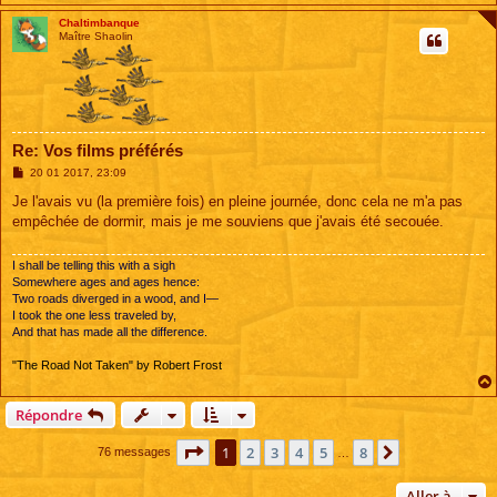
Chaltimbanque
Maître Shaolin
Re: Vos films préférés
M
20 01 2017, 23:09
e
s
Je l'avais vu (la première fois) en pleine journée, donc cela ne m'a pas
s
empêchée de dormir, mais je me souviens que j'avais été secouée.
a
g
e
I shall be telling this with a sigh
Somewhere ages and ages hence:
Two roads diverged in a wood, and I—
I took the one less traveled by,
And that has made all the difference.
"The Road Not Taken" by Robert Frost
Répondre
Page
1
sur
8
1
2
3
4
5
8
Suivante
76 messages
…
Aller à