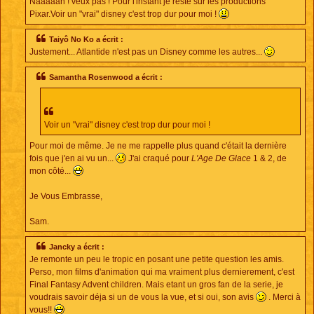
Naaaaan ! veux pas ! Pour l'instant je reste sur les productions
Pixar.Voir un "vrai" disney c'est trop dur pour moi !
Taiyô No Ko a écrit :
Justement... Atlantide n'est pas un Disney comme les autres...
Samantha Rosenwood a écrit :
Voir un "vrai" disney c'est trop dur pour moi !
Pour moi de même. Je ne me rappelle plus quand c'était la dernière
fois que j'en ai vu un...
J'ai craqué pour
L'Age De Glace
1 & 2, de
mon côté...
Je Vous Embrasse,
Sam.
Jancky a écrit :
Je remonte un peu le tropic en posant une petite question les amis.
Perso, mon films d'animation qui ma vraiment plus dernierement, c'est
Final Fantasy Advent children. Mais etant un gros fan de la serie, je
voudrais savoir déja si un de vous la vue, et si oui, son avis
. Merci à
vous!!