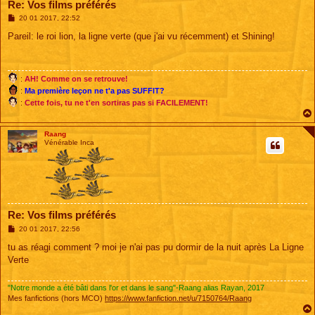
Re: Vos films préférés
M
20 01 2017, 22:52
e
s
Pareil: le roi lion, la ligne verte (que j'ai vu récemment) et Shining!
s
a
g
e
:
AH! Comme on se retrouve!
:
Ma première leçon ne t'a pas SUFFIT?
:
Cette fois, tu ne t'en sortiras pas si FACILEMENT!
Raang
Vénérable Inca
Re: Vos films préférés
M
20 01 2017, 22:56
e
s
tu as réagi comment ? moi je n'ai pas pu dormir de la nuit après La Ligne
s
Verte
a
g
e
"Notre monde a été bâti dans l'or et dans le sang"-Raang alias Rayan, 2017
Mes fanfictions (hors MCO)
https://www.fanfiction.net/u/7150764/Raang