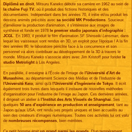
Diplômé en droit
, Mitsuru Kaneko débute sa carrière en 1962 au sein de
la chaîne Fuji TV
, où il produit des fictions historiques et des
documentaires. Indépendant dans les années 70, il initie et/ou produit les
dessins animés pré-cités avec
sa société MK Productions
. Soucieux
d'améliorer la production d'animation, il s'intéresse aux images de
synthèse et fonde en 1978
le premier studio japonais d'infographie :
JCGL
. En 1983, il produit le film d'animation
SF Shinseiki Lensman
, dans
lequel les vaisseaux sont rendus en 3D, un exploit pour l'époque ! A la fin
des années 80, le laboratoire périclite face à la concurrence et son
personnel va alors contribuer au développement de la 3D à travers le
monde. Mitsuru Kaneko s'associe alors avec Jim Kristoff pour fonder
le
studio Metrolight
à Los Angeles.
En parallèle, il enseigne à l'École de l'Image de
l'Université d'Art de
Musashino
, au département Science des Médias et de l’Industrie de
l'Université Keio
, ainsi qu'à
l'Université d'Ingénierie de Tokyo
. Il écrit
également trois livres dans lesquels il instaure de nouvelles méthodes
d'organisation pour l’industrie de l’image au Japon. Ces dernières années,
il dirigeait un atelier à
l’Institut des Arts Visuels de Shanghai
. Ses
quelques
50 ans d’expérience en production et enseignement
, tant au
Japon qu'aux USA, ont rendu ses projets uniques et bien accueillis au
sein des créateurs d’images numériques. Toutes ces activités lui ont valu
de
nombreuses récompenses
, bien méritées.
Ce petit homme était
un grand parmi les grands
. D'un tempérament