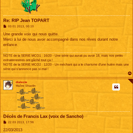
Re: RIP Jean TOPART
M
03 01 2013, 00:10
e
s
Une grande voix qui nous quitte.
s
Merci à lui de nous avoir accompagné dans nos rêves durant notre
a
g
enfance.
e
NOTE de la SERIE MCO1 : 16/20 - Une série qui aurait pu avoir 18, mais nos petits
extraterrestres ont gâché tout ça !
NOTE de la SERIE MCO2 : 12/20 - Un méchant qui a le charisme d'une huitre mais une
série qui s'annonce pas si mal !
dialecte
Maître Shaolin
Décès de Francis Lax (voix de Sancho)
M
22 03 2013, 17:56
e
s
22/03/2013
s