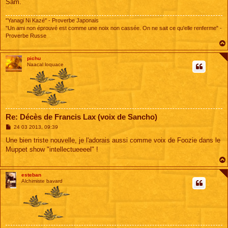
Sam.
"Yanagi Ni Kazé" - Proverbe Japonais
"Un ami non éprouvé est comme une noix non cassée. On ne sait ce qu'elle renferme" -
Proverbe Russe
pichu
Naacal loquace
Re: Décès de Francis Lax (voix de Sancho)
M
24 03 2013, 09:39
e
s
Une bien triste nouvelle, je l'adorais aussi comme voix de Foozie dans le
s
Muppet show "intellectueeeel" !
a
g
e
esteban
Alchimiste bavard