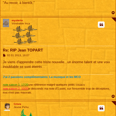
s
"Au revoir, à bientôt."
s
a
g
e
mysterio
Vénérable Inca
Re: RIP Jean TOPART
M
02 01 2013, 16:07
e
s
Je viens d'apprendre cette triste nouvelle...un énorme talent et une voix
s
inoubliable se sont éteints...
a
g
e
J'ai 2 passions complémentaires: La musique et les MCO
note saison 1: 17/20
une référence malgré quelques petits couacs
note saison 2: 10/20
je descends ma note d'1 point, sur l'ensemble trop de déceptions,
tout n'est pas mauvais.
Crisis
Jeune Pichu