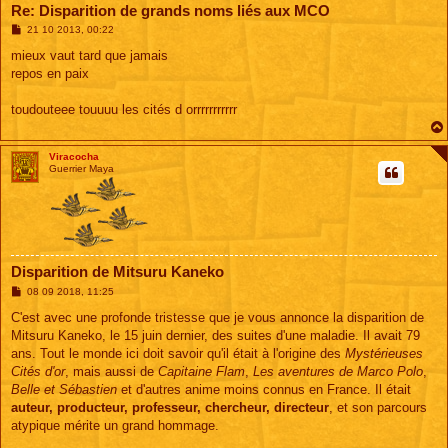
Re: Disparition de grands noms liés aux MCO
M
21 10 2013, 00:22
e
s
mieux vaut tard que jamais
s
repos en paix
a
g
e
toudouteee touuuu les cités d orrrrrrrrrrr
Viracocha
Guerrier Maya
Disparition de Mitsuru Kaneko
M
08 09 2018, 11:25
e
s
C'est avec une profonde tristesse que je vous annonce la disparition de
s
Mitsuru Kaneko, le 15 juin dernier, des suites d'une maladie. Il avait 79
a
g
ans. Tout le monde ici doit savoir qu'il était à l'origine des
Mystérieuses
e
Cités d'or
, mais aussi de
Capitaine Flam
,
Les aventures de Marco Polo
,
Belle et Sébastien
et d'autres anime moins connus en France. Il était
auteur, producteur, professeur, chercheur, directeur
, et son parcours
atypique mérite un grand hommage.