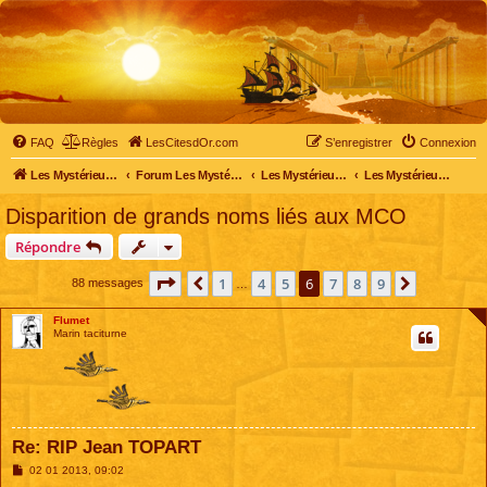
FAQ
Règles
LesCitesdOr.com
S’enregistrer
Connexion
Les Mystérieuses Cités d'Or - LesCitesdOr.com
Forum Les Mystérieuses Cités d'Or
Les Mystérieuses Cités d'Or
Les Mystérieuses Cités d'Or : saison 1 (1983)
Disparition de grands noms liés aux MCO
Répondre
Page
6
sur
9
1
4
5
6
7
8
9
Précédente
Suivante
88 messages
…
Flumet
Marin taciturne
Re: RIP Jean TOPART
M
02 01 2013, 09:02
e