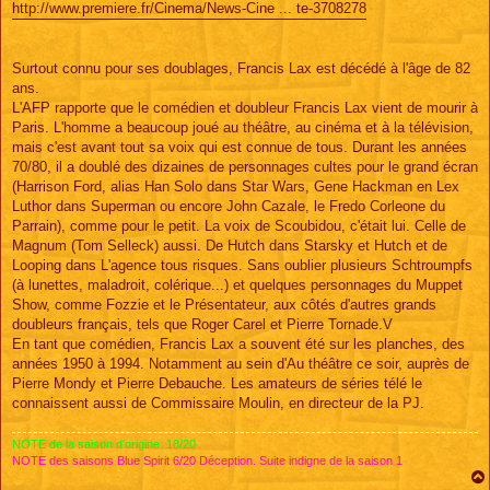
http://www.premiere.fr/Cinema/News-Cine ... te-3708278
a
g
e
Surtout connu pour ses doublages, Francis Lax est décédé à l'âge de 82
ans.
L'AFP rapporte que le comédien et doubleur Francis Lax vient de mourir à
Paris. L'homme a beaucoup joué au théâtre, au cinéma et à la télévision,
mais c'est avant tout sa voix qui est connue de tous. Durant les années
70/80, il a doublé des dizaines de personnages cultes pour le grand écran
(Harrison Ford, alias Han Solo dans Star Wars, Gene Hackman en Lex
Luthor dans Superman ou encore John Cazale, le Fredo Corleone du
Parrain), comme pour le petit. La voix de Scoubidou, c'était lui. Celle de
Magnum (Tom Selleck) aussi. De Hutch dans Starsky et Hutch et de
Looping dans L'agence tous risques. Sans oublier plusieurs Schtroumpfs
(à lunettes, maladroit, colérique...) et quelques personnages du Muppet
Show, comme Fozzie et le Présentateur, aux côtés d'autres grands
doubleurs français, tels que Roger Carel et Pierre Tornade.V
En tant que comédien, Francis Lax a souvent été sur les planches, des
années 1950 à 1994. Notamment au sein d'Au théâtre ce soir, auprès de
Pierre Mondy et Pierre Debauche. Les amateurs de séries télé le
connaissent aussi de Commissaire Moulin, en directeur de la PJ.
NOTE de la saison d'origine: 18/20
NOTE des saisons Blue Spirit 6/20 Déception. Suite indigne de la saison 1