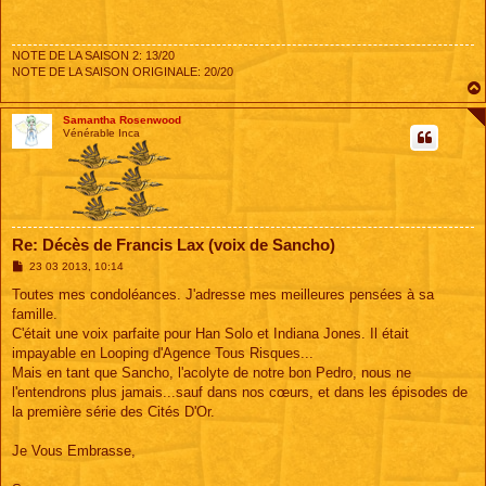
s
a
g
e
NOTE DE LA SAISON 2: 13/20
NOTE DE LA SAISON ORIGINALE: 20/20
Samantha Rosenwood
Vénérable Inca
Re: Décès de Francis Lax (voix de Sancho)
M
23 03 2013, 10:14
e
s
Toutes mes condoléances. J'adresse mes meilleures pensées à sa
s
famille.
a
g
C'était une voix parfaite pour Han Solo et Indiana Jones. Il était
e
impayable en Looping d'Agence Tous Risques...
Mais en tant que Sancho, l'acolyte de notre bon Pedro, nous ne
l'entendrons plus jamais...sauf dans nos cœurs, et dans les épisodes de
la première série des Cités D'Or.
Je Vous Embrasse,