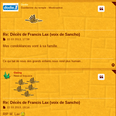
Dodie
Gardienne du temple - Modératrice
Re: Décès de Francis Lax (voix de Sancho)
M
22 03 2013, 17:58
e
s
Mes condoléances vont à sa famille.
s
a
g
e
Ce qui fait de nous des grands enfants nous rend plus humain...
Gwing
Naacal loquace
Re: Décès de Francis Lax (voix de Sancho)
M
22 03 2013, 19:14
e
s
RIP M. Lax