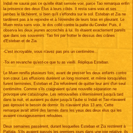
Indali ne saurai pas ce qu'elle était sensée voir, parce Tao remarqua enfin
la présence des deux Élus à leurs côtés. Il resta sans voix et ses
jambes le lâchèrent, si bien qu'il s'effondra sur le sol. Esteban et Zia ne
tardèrent pas à le rejoindre et à l'étreindre de leurs bras en pleurant. Le
Muen resta sans voix, le dos collé contre la patte du Condor. Puis, il
observa les deux jeunes accrochés à lui. Ils étaient exactement pareils
que dans ses souvenirs. Tao fini par frotter le dessus des crânes
d'Esteban et de Zia.
-C'est incroyable, vous n'avez pas pris un centimètre...
-Toi en revanche qu'est-ce que tu as vieilli. Répliqua Esteban.
Le Muen renifla plusieurs fois, avant de presser les deux enfants contre
son cœur. Les effusions durèrent un long moment, et même lorsqu'elles
furent terminées, Esteban et Zia refusèrent de quitter leur ami d'un seul
centimètre. Comme s'ils craignaient qu'une nouvelle séparation ne
provoque une catastrophe. Les retrouvailles s'éternisèrent jusqu'à tard
dans la nuit, et auraient pu durer jusqu'à l'aube si Indali et Tao n'avaient
pas éprouvé le besoin de dormir. Ils n'avaient plus 13 ans. Cette
remarque avait attiré des larmes dans les yeux des deux élus qui les
avaient courageusement refoulées.
Deux semaines passèrent, durant lesquelles Esteban et Zia restèrent à
Pattala. S'ils avaient passés les premiers jours dans une joie relative, ils