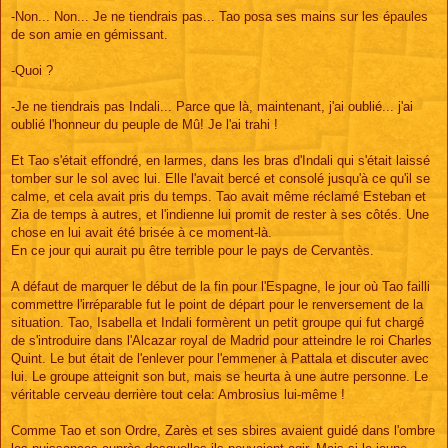
-Non... Non... Je ne tiendrais pas... Tao posa ses mains sur les épaules
de son amie en gémissant.
-Quoi ?
-Je ne tiendrais pas Indali... Parce que là, maintenant, j'ai oublié... j'ai
oublié l'honneur du peuple de Mû! Je l'ai trahi !
Et Tao s'était effondré, en larmes, dans les bras d'Indali qui s'était laissé
tomber sur le sol avec lui. Elle l'avait bercé et consolé jusqu'à ce qu'il se
calme, et cela avait pris du temps. Tao avait même réclamé Esteban et
Zia de temps à autres, et l'indienne lui promit de rester à ses côtés. Une
chose en lui avait été brisée à ce moment-là.
En ce jour qui aurait pu être terrible pour le pays de Cervantès.
A défaut de marquer le début de la fin pour l'Espagne, le jour où Tao failli
commettre l'irréparable fut le point de départ pour le renversement de la
situation. Tao, Isabella et Indali formèrent un petit groupe qui fut chargé
de s'introduire dans l'Alcazar royal de Madrid pour atteindre le roi Charles
Quint. Le but était de l'enlever pour l'emmener à Pattala et discuter avec
lui. Le groupe atteignit son but, mais se heurta à une autre personne. Le
véritable cerveau derrière tout cela: Ambrosius lui-même !
Comme Tao et son Ordre, Zarès et ses sbires avaient guidé dans l'ombre