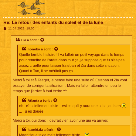
Re: Le retour des enfants du soleil et de la lune
M
11 04 2022, 18:05
e
s
s
Lia
a écrit :
a
g
nonoko
a écrit :
e
Quelle terrible histoire! Il va falloir un petit voyage dans le temps
pour remettre de l'ordre dans tout ça, je suppose que tu n'es pas
assez cruelle pour laisser Esteban et Zia dans cette situation.
Quant à Tao, il ne méritait pas ça...
Merci à toi et à Teeger, je pense faire une suite où Esteban et Zia vont
essayer de corriger la situation... Mais va falloir attendre un peu le
temps que j'arrive à tout écrire ^^
Atlanta
a écrit :
oh.. c'est tellement triste... est ce qu'il y aura une suite, ou bien
... Tu es douée.
Merci à toi, oui donc il devrait y en avoir une qui va arriver.
isamidala
a écrit :
Magnifique texte mais tellement triste....