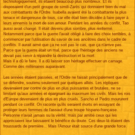
technologiquement, ils étaient beaucoup plus nombreux. Et ils
disposaient d'un petit groupe de simili-Zarès qui donnaient bien du mal
aux combattants de l'Ordre. Isabella avaient été la combattante la plus
tenace et dangereuse de tous, car elle était bien décidée à faire payer à
leurs ennemis la mort de son amour. Pendant les années du conflit, Tao
aussi avait changé. Il était devenu plus sombre, plus renfermé.
Notamment parce que la guerre l'avait obligé à faire des choix terribles, à
commencer par l'utilisation du savoir de ses ancêtres dans le cadre de
conflits. Il aurait aimé que ça ne soit pas le cas, que ça n'arrive pas.
Parce que la guerre était un mal, parce que l'héritage des anciens ne
devait pas servir à répandre la destruction et la mort.
Mais il a dû le faire. Il a dû laisser son héritage effectuer un carnage.
Comme des millénaires auparavant.
Les années étaient passées, et l'Ordre ne faisait principalement que de
se défendre, soutenu seulement par quelques alliés. Les répliques
devenaient par contre de plus en plus puissantes et brutales, ne se
limitant qu'aux armées et épargnant au maximum les civils. Mais les rois
d'Europe devenaient de plus en plus cruels. Sancho et Pedro moururent
pendant ce conflit. On raconte qu'ils seraient morts en essayant de
protéger leurs femmes de l'assaut d'une troupe hispano-française.
Personne n'avait jamais su la vérité, mais par amitié ceux qui les
appréciaient leur laissaient le bénéfice du doute. Ces deux-là étaient des
froussards de première... Mais l'Amour était source d'une grande force.