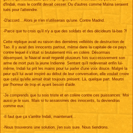
d'Indali, mais le conflit devait cesser. Ou d'autres comme Maïna seraient
tués pour l'atteindre.
-D'accord... Alors je n'en n'utiliserais qu'une. Contre Madrid.
-Parce que tu crois qu'il n'y a que des soldats et des décideurs là-bas ?!
Cette réplique avait eu raison des dernières velléités de destruction de
Tao. Il y avait des innocents partout, même dans la capitale de ce pays
contre lequel il s'était si brutalement mis en colère. Désormais
désemparé, le Naacal avait regardé plusieurs fois successivement son
arme de mort puis la jeune Indienne. Sentant qu'il redevenait enfin lui-
même, Indali lui prit les mains pour lui parler d'une voix douce. Malgré la
peur qu'il lui avait inspiré au début de leur conversation, elle voulait croire
que celui qu'elle aimait était toujours présent. Là, quelque part. Meurtri
par l'horreur de trop et ayant besoin d'aide.
-Je comprends que tu sois triste et en colère contre ces puissances. Moi
aussi je le suis. Mais si tu assassines des innocents, tu deviendras
comme eux.
-Il faut que ça s'arrête Indali, maintenant...
-Nous trouverons une solution, j'en suis sure. Nous tiendrons.