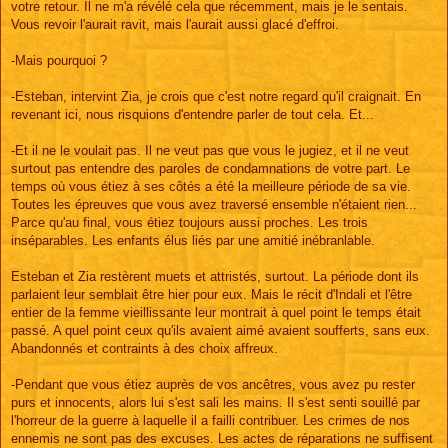
votre retour. Il ne m'a révélé cela que récemment, mais je le sentais.
Vous revoir l'aurait ravit, mais l'aurait aussi glacé d'effroi.
-Mais pourquoi ?
-Esteban, intervint Zia, je crois que c'est notre regard qu'il craignait. En
revenant ici, nous risquions d'entendre parler de tout cela. Et...
-Et il ne le voulait pas. Il ne veut pas que vous le jugiez, et il ne veut
surtout pas entendre des paroles de condamnations de votre part. Le
temps où vous étiez à ses côtés a été la meilleure période de sa vie.
Toutes les épreuves que vous avez traversé ensemble n'étaient rien...
Parce qu'au final, vous étiez toujours aussi proches. Les trois
inséparables. Les enfants élus liés par une amitié inébranlable.
Esteban et Zia restèrent muets et attristés, surtout. La période dont ils
parlaient leur semblait être hier pour eux. Mais le récit d'Indali et l'être
entier de la femme vieillissante leur montrait à quel point le temps était
passé. A quel point ceux qu'ils avaient aimé avaient soufferts, sans eux.
Abandonnés et contraints à des choix affreux.
-Pendant que vous étiez auprès de vos ancêtres, vous avez pu rester
purs et innocents, alors lui s'est sali les mains. Il s'est senti souillé par
l'horreur de la guerre à laquelle il a failli contribuer. Les crimes de nos
ennemis ne sont pas des excuses. Les actes de réparations ne suffisent