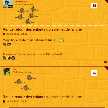
isamidala
Naacal loquace
Re: Le retour des enfants du soleil et de la lune
M
09 04 2022, 22:11
e
s
Magnifique texte mais tellement triste....
s
a
g
e
Aides-nous Esteban puisque tu es le Fils du Soleil !
Lia
Alchimiste bavard
Re: Le retour des enfants du soleil et de la lune
M
11 04 2022, 08:44
e
s