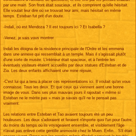
par une main. Son front était soucieux, et ils comprirent qu'elle hésitait.
Elle voulait leur dire où se trouvait leur ami, mais hésitait en même
temps. Esteban fut prit d'un doute.
-Indali, où est Mendoza ? Il est toujours ici ? Et Isabella ?
-Venez, je vais vous montrer.
Indali les éloigna de la résidence principale de l'Ordre et les emmena
dans une annexe qui ressemblait à un temple. Mais il s'agissait plutôt
d'une sorte de musée. L'intérieur était spacieux, et à l'entrée les
éventuels visiteurs étaient accueillis par deux statues d'Esteban et de
Zia. Les deux enfants affichaient une mine réjouie,
-C'est lui qui a tenu à placer ces représentations ici. Il voulait qu'on vous
connaisse. Tous les deux. Et que ceux qui viennent aient une bonne
image de vous. Dans ses plus mauvais jours il rajoutait « même si
Esteban ne le mérite pas » mais je savais qu'il ne le pensait pas
vraiment.
Les relations entre Esteban et Tao avaient toujours été un peu
houleuses. Les deux s'adoraient et feraient n'importe quoi l'un pour l'autre,
du moins du temps où ils voyageaient ensemble, et visiblement l'âge
n'avait pas enlevé cette gentille animosité chez le Muen. Enfin... S'il était