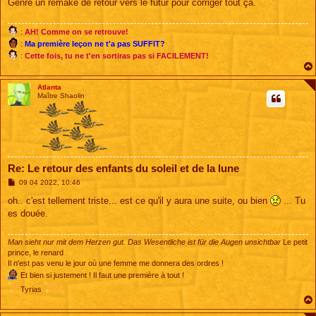
Genre un remake de retour vers le futur pour corriger tout ça.
a
g
e
:
AH! Comme on se retrouve!
:
Ma première leçon ne t'a pas SUFFIT?
:
Cette fois, tu ne t'en sortiras pas si FACILEMENT!
Atlanta
Maître Shaolin
Re: Le retour des enfants du soleil et de la lune
M
09 04 2022, 10:46
e
s
oh.. c'est tellement triste... est ce qu'il y aura une suite, ou bien
... Tu
s
es douée.
a
g
e
Man sieht nur mit dem Herzen gut. Das Wesentliche ist für die Augen unsichtbar
Le petit
prince, le renard
Il n'est pas venu le jour où une femme me donnera des ordres !
Et bien si justement ! Il faut une première à tout !
Tyrias