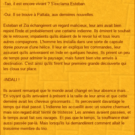
-Tao, il est encore vivant ? S'exclama Esteban.
-Oui. Il se trouve à Pattala, aux dernières nouvelles.
Esteban et Zia échangèrent un regard malicieux, leur ami avait bien
rejoint l'Inde et probablement une certaine indienne. Ils émirent le souhait
de le retrouver, impatients qu'ils étaient de le revoir lui et tous leurs
autres compagnons. L'homme les installa dans une sorte de capsule
dorée pourvue d'une hélice. Il leur en expliqua les commandes, leur
assurant qu'ils arriveraient en Inde en quelques heures. Ils prirent un peu
de temps pour admirer le paysage, mais furent bien vite arrivés à
destination. C'est ainsi qu'ils firent leur première grande découverte qui
les cloua sur place.
-INDALI !
Ils avaient remarqué que le monde avait changé en leur absence mais...
En voyant qu'ils arrivaient à présent à la taille de leur amie et que cette
dernière avait les cheveux grisonnants... Ils percevaient davantage le
temps qui était passé. L'Indienne les accueillit avec un sourire charmant,
mais son regard était teinté de tristesse. Les années avaient passées, et
le temps avait fait ses ravages. Et pas que le temps, la souffrance était
aussi passée par-là. Mais lorsqu'ils lui demandèrent comment allait le
troisième membre du trio.