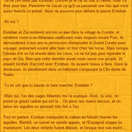
-Je ne t'en veux pas Esteban, comme je te l'ai dit tout à l'heure, vous n'y
êtes pour rien. Personne ne savait ce qu'il se passerait une fois que vous
aurez franchi ce portail. Nous ne pouvons plus défaire le passé Esteban.
-Ah oui ?
Esteban et Zia restèrent encore un peu dans le village du Condor, et
rendirent visite à un Athanaos vieillissant mais toujours vivant.Puis, ils
demandèrent à leur ami la permission d'emprunter le Grand Condor pour
voyager, prétextant vouloir aller faire un tour chez les Incas. Mais lorsque
l'oiseau d'or se fut envolé dans les cieux, ce ne fut pas pour rejoindre le
pays de Zia. Bien que cette dernière aurait voulu revoir son peuple, ils
étaient tombés d'accord avec Esteban. Ils avaient mieux à faire. Dans la
dimension, ils pénétrèrent dans un bâtiment composant la Cité dorée de
Tseila.
-Tu es sûr que tu sauras le faire marcher, Esteban ?
-Mais oui, l'un des sages Atlantes me l'a expliqué. Alors, tu vois, on
prend ce grand cadran qui est là... On pose nos mains dessus, et on
lance les aiguilles en pensant très fort à Tao.
Tout en parlant, Esteban manipulait le cadran en faisant tourner les
aiguilles. Bientôt, un tunnel en spirale apparu, et l'Espagnol stoppa sa
manœuvre. Les deux enfants furent éblouis, et lorsque leur vue revint...