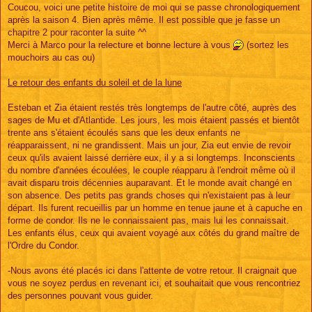
s
Coucou, voici une petite histoire de moi qui se passe chronologiquement
s
après la saison 4. Bien après même. Il est possible que je fasse un
a
g
chapitre 2 pour raconter la suite ^^
e
Merci à Marco pour la relecture et bonne lecture à vous
(sortez les
mouchoirs au cas ou)
Le retour des enfants du soleil et de la lune
Esteban et Zia étaient restés très longtemps de l'autre côté, auprès des
sages de Mu et d'Atlantide. Les jours, les mois étaient passés et bientôt
trente ans s'étaient écoulés sans que les deux enfants ne
réapparaissent, ni ne grandissent. Mais un jour, Zia eut envie de revoir
ceux qu'ils avaient laissé derrière eux, il y a si longtemps. Inconscients
du nombre d'années écoulées, le couple réapparu à l'endroit même où il
avait disparu trois décennies auparavant. Et le monde avait changé en
son absence. Des petits pas grands choses qui n'existaient pas à leur
départ. Ils furent recueillis par un homme en tenue jaune et à capuche en
forme de condor. Ils ne le connaissaient pas, mais lui les connaissait.
Les enfants élus, ceux qui avaient voyagé aux côtés du grand maître de
l'Ordre du Condor.
-Nous avons été placés ici dans l'attente de votre retour. Il craignait que
vous ne soyez perdus en revenant ici, et souhaitait que vous rencontriez
des personnes pouvant vous guider.