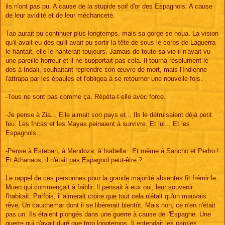
ils n'ont pas pu. A cause de la stupide soif d'or des Espagnols. A cause
de leur avidité et de leur méchanceté.
Tao aurait pu continuer plus longtemps, mais sa gorge se noua. La vision
qu'il avait eu dés qu'il avait pu sortir la tête de sous le corps de Laguerra
le hantait, elle le hanterait toujours. Jamais de toute sa vie il n'avait vu
une pareille horreur et il ne supportait pas cela. Il tourna résolument le
dos à Indali, souhaitant reprendre son œuvre de mort, mais l'Indienne
l'attrapa par les épaules et l'obligea à se retourner une nouvelle fois.
-Tous ne sont pas comme ça. Répéta-t-elle avec force.
-Je pense à Zia... Elle aimait son pays et... Ils le détruisaient déjà petit
feu. Les Incas et les Mayas peinaient à survivre. Et lui... Et les
Espagnols...
-Pense à Esteban, à Mendoza, à Isabella.. Et même à Sancho et Pedro !
Et Athanaos, il n'était pas Espagnol peut-être ?
Le rappel de ces personnes pour la grande majorité absentes fit frémir le
Muen qui commençait à faiblir. Il pensait à eux oui, leur souvenir
l'habitait. Parfois, il aimerait croire que tout cela n'était qu'un mauvais
rêve. Un cauchemar dont il se libérerait bientôt. Mais non, ce n'en n'était
pas un. Ils étaient plongés dans une guerre à cause de l'Espagne. Une
guerre qui n'avait duré que trop longtemps. Il entendait les paroles