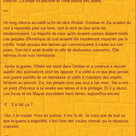
conclus. L'Europe fut pacifiée et l'Inde pansa ses plaies.
***
Un long silence accueilli la fin du récit d'Indali. Esteban et Zia avaient du
mal à reprendre pied sur terre, tant le récit de leur amie les
bouleversaient. La majorité de ceux qu'ils avaient connus étaient morts.
Les peuples d'Amérique du sud avaient été lourdement impactés par le
conflit. Indali essuya des larmes qui commençaient à couler sur ses
joues. Son récit avait éveillé en elle de douloureux souvenirs. Elle
termina d'une voix tremblante.
-Après la guerre, l'Ordre est resté dans l'ombre et a continué à œuvrer
auprès des puissances pour les apaiser. Il a veillé à ce que plus jamais
une guerre pareille ne se reproduise et veille à maintenir des esprits
éclairés au pouvoir. Zia, ton peuple n'est pas tout à fait mort. Tao a mis
un point d'honneur à lui rendre ses terres et à le protéger. Et il a réussi.
Les Incas et les Mayas possèdent leurs terres, aujourd'hui encore.
-Il... Il a fait ça ?
-Oui, il le voulait. Pour toi surtout, il me l'a dit. Je crois que de tout ce
que la guerre a engendré, c'est l'une des seules choses qui le réjouisse
vraiment.