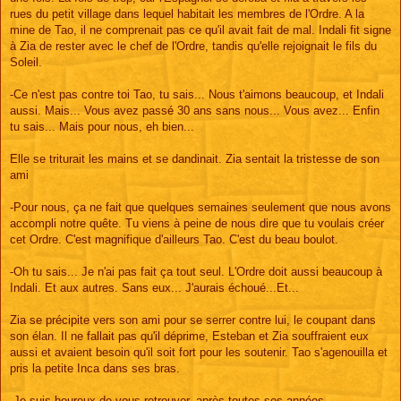
rues du petit village dans lequel habitait les membres de l'Ordre. A la
mine de Tao, il ne comprenait pas ce qu'il avait fait de mal. Indali fit signe
à Zia de rester avec le chef de l'Ordre, tandis qu'elle rejoignait le fils du
Soleil.
-Ce n'est pas contre toi Tao, tu sais... Nous t'aimons beaucoup, et Indali
aussi. Mais... Vous avez passé 30 ans sans nous... Vous avez... Enfin
tu sais... Mais pour nous, eh bien...
Elle se triturait les mains et se dandinait. Zia sentait la tristesse de son
ami
-Pour nous, ça ne fait que quelques semaines seulement que nous avons
accompli notre quête. Tu viens à peine de nous dire que tu voulais créer
cet Ordre. C'est magnifique d'ailleurs Tao. C'est du beau boulot.
-Oh tu sais... Je n'ai pas fait ça tout seul. L'Ordre doit aussi beaucoup à
Indali. Et aux autres. Sans eux... J'aurais échoué...Et...
Zia se précipite vers son ami pour se serrer contre lui, le coupant dans
son élan. Il ne fallait pas qu'il déprime, Esteban et Zia souffraient eux
aussi et avaient besoin qu'il soit fort pour les soutenir. Tao s'agenouilla et
pris la petite Inca dans ses bras.
-Je suis heureux de vous retrouver, après toutes ses années.