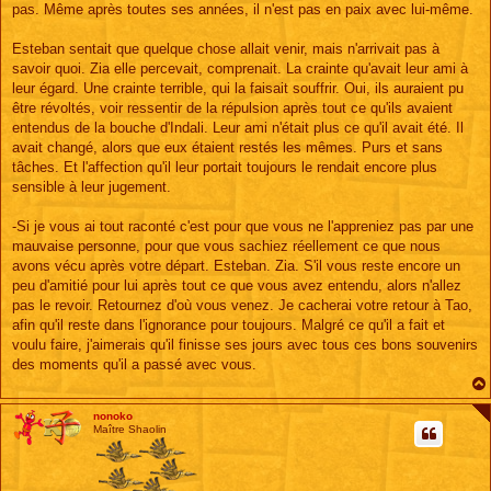
pas. Même après toutes ses années, il n'est pas en paix avec lui-même.
Esteban sentait que quelque chose allait venir, mais n'arrivait pas à
savoir quoi. Zia elle percevait, comprenait. La crainte qu'avait leur ami à
leur égard. Une crainte terrible, qui la faisait souffrir. Oui, ils auraient pu
être révoltés, voir ressentir de la répulsion après tout ce qu'ils avaient
entendus de la bouche d'Indali. Leur ami n'était plus ce qu'il avait été. Il
avait changé, alors que eux étaient restés les mêmes. Purs et sans
tâches. Et l'affection qu'il leur portait toujours le rendait encore plus
sensible à leur jugement.
-Si je vous ai tout raconté c'est pour que vous ne l'appreniez pas par une
mauvaise personne, pour que vous sachiez réellement ce que nous
avons vécu après votre départ. Esteban. Zia. S'il vous reste encore un
peu d'amitié pour lui après tout ce que vous avez entendu, alors n'allez
pas le revoir. Retournez d'où vous venez. Je cacherai votre retour à Tao,
afin qu'il reste dans l'ignorance pour toujours. Malgré ce qu'il a fait et
voulu faire, j'aimerais qu'il finisse ses jours avec tous ces bons souvenirs
des moments qu'il a passé avec vous.
nonoko
Maître Shaolin