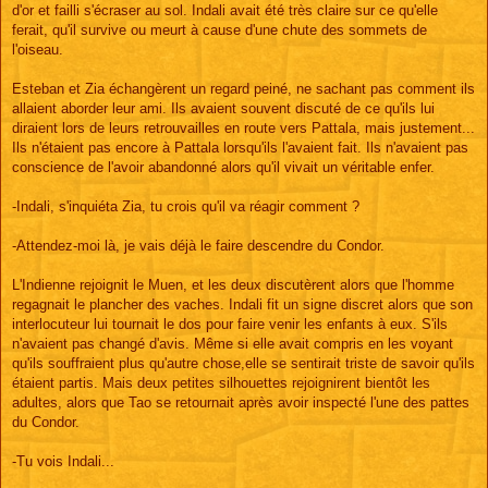
d'or et failli s'écraser au sol. Indali avait été très claire sur ce qu'elle
ferait, qu'il survive ou meurt à cause d'une chute des sommets de
l'oiseau.
Esteban et Zia échangèrent un regard peiné, ne sachant pas comment ils
allaient aborder leur ami. Ils avaient souvent discuté de ce qu'ils lui
diraient lors de leurs retrouvailles en route vers Pattala, mais justement...
Ils n'étaient pas encore à Pattala lorsqu'ils l'avaient fait. Ils n'avaient pas
conscience de l'avoir abandonné alors qu'il vivait un véritable enfer.
-Indali, s'inquiéta Zia, tu crois qu'il va réagir comment ?
-Attendez-moi là, je vais déjà le faire descendre du Condor.
L'Indienne rejoignit le Muen, et les deux discutèrent alors que l'homme
regagnait le plancher des vaches. Indali fit un signe discret alors que son
interlocuteur lui tournait le dos pour faire venir les enfants à eux. S'ils
n'avaient pas changé d'avis. Même si elle avait compris en les voyant
qu'ils souffraient plus qu'autre chose,elle se sentirait triste de savoir qu'ils
étaient partis. Mais deux petites silhouettes rejoignirent bientôt les
adultes, alors que Tao se retournait après avoir inspecté l'une des pattes
du Condor.
-Tu vois Indali...