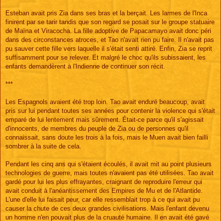
Esteban avait pris Zia dans ses bras et la berçait. Les larmes de l'Inca
finirent par se tarir tandis que son regard se posait sur le groupe statuaire
de Maïna et Viracocha. La fille adoptive de Papacamayo avait donc péri
dans des circonstances atroces, et Tao n'avait rien pu faire. Il n'avait pas
pu sauver cette fille vers laquelle il s'était senti attiré. Enfin, Zia se reprit
suffisamment pour se relever. Et malgré le choc qu'ils subissaient, les
enfants demandèrent à l'Indienne de continuer son récit.
***
Les Espagnols avaient été trop loin. Tao avait enduré beaucoup, avait
pris sur lui pendant toutes ses années pour contenir la violence qui s'était
emparé de lui lentement mais sûrement. Était-ce parce qu'il s'agissait
d'innocents, de membres du peuple de Zia ou de personnes qu'il
connaissait, sans doute les trois à la fois, mais le Muen avait bien failli
sombrer à la suite de cela.
Pendant les cinq ans qui s'étaient écoulés, il avait mit au point plusieurs
technologies de guerre, mais toutes n'avaient pas été utilisées. Tao avait
gardé pour lui les plus effrayantes, craignant de reproduire l'erreur qui
avait conduit à l'anéantissement des Empires de Mu et de l'Atlantide.
L'une d'elle lui faisait peur, car elle ressemblait trop à ce qui avait pu
causer la chute de ces deux grandes civilisations. Mais l'enfant devenu
un homme n'en pouvait plus de la cruauté humaine. Il en avait été gavé