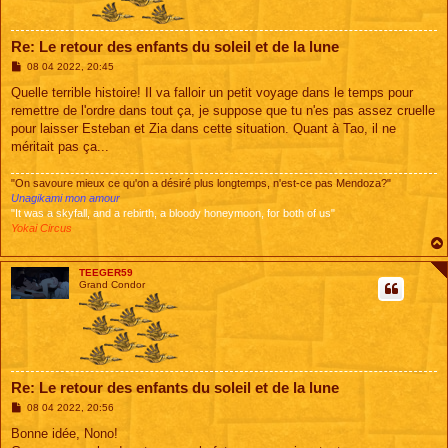
Re: Le retour des enfants du soleil et de la lune
M
08 04 2022, 20:45
e
s
Quelle terrible histoire! Il va falloir un petit voyage dans le temps pour
s
remettre de l'ordre dans tout ça, je suppose que tu n'es pas assez cruelle
a
g
pour laisser Esteban et Zia dans cette situation. Quant à Tao, il ne
e
méritait pas ça...
"On savoure mieux ce qu'on a désiré plus longtemps, n'est-ce pas Mendoza?"
Unagikami mon amour
"It was a skyfall, and a rebirth, a bloody honeymoon, for both of us"
Yokai Circus
TEEGER59
Grand Condor
Re: Le retour des enfants du soleil et de la lune
M
08 04 2022, 20:56
e
s
Bonne idée, Nono!
s