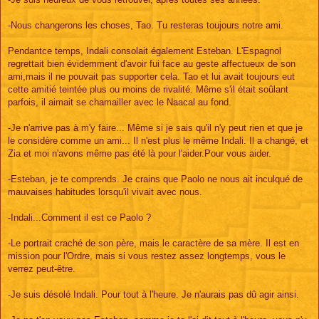
-Nous changerons les choses, Tao. Tu resteras toujours notre ami.
Pendantce temps, Indali consolait également Esteban. L'Espagnol
regrettait bien évidemment d'avoir fui face au geste affectueux de son
ami,mais il ne pouvait pas supporter cela. Tao et lui avait toujours eut
cette amitié teintée plus ou moins de rivalité. Même s'il était soûlant
parfois, il aimait se chamailler avec le Naacal au fond.
-Je n'arrive pas à m'y faire... Même si je sais qu'il n'y peut rien et que je
le considère comme un ami... Il n'est plus le même Indali. Il a changé, et
Zia et moi n'avons même pas été là pour l'aider.Pour vous aider.
-Esteban, je te comprends. Je crains que Paolo ne nous ait inculqué de
mauvaises habitudes lorsqu'il vivait avec nous.
-Indali...Comment il est ce Paolo ?
-Le portrait craché de son père, mais le caractère de sa mère. Il est en
mission pour l'Ordre, mais si vous restez assez longtemps, vous le
verrez peut-être.
-Je suis désolé Indali. Pour tout à l'heure. Je n'aurais pas dû agir ainsi.