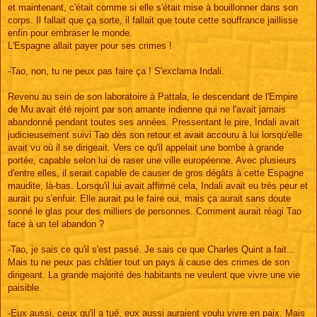
et maintenant, c'était comme si elle s'était mise à bouillonner dans son
corps. Il fallait que ça sorte, il fallait que toute cette souffrance jaillisse
enfin pour embraser le monde.
L'Espagne allait payer pour ses crimes !
-Tao, non, tu ne peux pas faire ça ! S'exclama Indali.
Revenu au sein de son laboratoire à Pattala, le descendant de l'Empire
de Mu avait été rejoint par son amante indienne qui ne l'avait jamais
abandonné pendant toutes ses années. Pressentant le pire, Indali avait
judicieusement suivi Tao dès son retour et avait accouru à lui lorsqu'elle
avait vu où il se dirigeait. Vers ce qu'il appelait une bombe à grande
portée, capable selon lui de raser une ville européenne. Avec plusieurs
d'entre elles, il serait capable de causer de gros dégâts à cette Espagne
maudite, là-bas. Lorsqu'il lui avait affirmé cela, Indali avait eu très peur et
aurait pu s'enfuir. Elle aurait pu le faire oui, mais ça aurait sans doute
sonné le glas pour des milliers de personnes. Comment aurait réagi Tao
face à un tel abandon ?
-Tao, je sais ce qu'il s'est passé. Je sais ce que Charles Quint a fait...
Mais tu ne peux pas châtier tout un pays à cause des crimes de son
dirigeant. La grande majorité des habitants ne veulent que vivre une vie
paisible.
-Eux aussi, ceux qu'il a tué, eux aussi auraient voulu vivre en paix. Mais