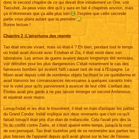
donc le second chapitre de ce qui devait être initialement un One, voir
a
g
Two-shot. Je peux vous dire qu'il y aura en fait 4 chapitres environ, mais
e
ça m'étonnerais que ça aille plus loin
J'espère que cette seconde
partie vous plaira autant que la première
Bonne lecture !
Chapitre 2 :L'amertume des regrets
Tao était encore vivant, mais où était-il ? Eh bien, pendant tout le temps
où Indali avait discuté avec Esteban et Zia, il était resté dans son
laboratoire. Les armes de guerre avaient depuis longtemps été remisées,
voir détruites pour les plus dangereuses.C'était notamment le cas des
fameuses bombes qui avaient failli causer tant de mal à l'Espagne. Le
Muen avait depuis créé de nombreux objets facilitant la vie quotidienne et
avait transmis les connaissances nécessaires à quelques savants triés
sur le volet pour qu'ils parviennent à avancer de leur côté. L'enfant des
Étoiles avait pris garde à ne pas laisser émerger un second Ambrosius,
et espérait avoir réussi.
Lorsqu'Indali et les élus le trouvèrent, il était en train d'astiquer les pattes
du Grand Condor. Indali expliqua aux deux revenants que c'est ce qu'il
faisait lorsqu'il était pris d'un élan de mélancolie. Cela l'avait pris dès la
fin du conflit contre Zarès, et s'était apaisé entre temps, jusqu'à la mort
de son perroquet. Tao était toutefois prié de se restreindre aux parties les
plus basses de l'appareil depuis qu'il avait glissé sur le bec de l'oiseau