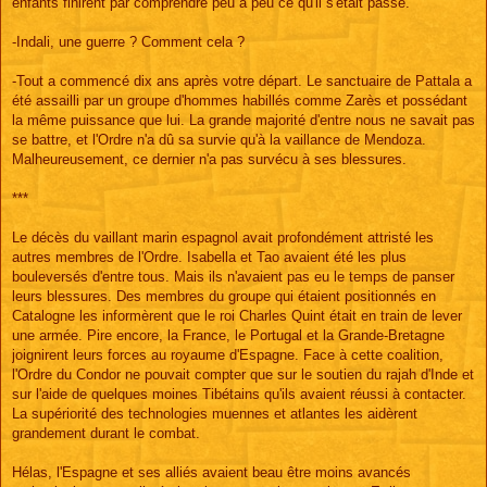
enfants finirent par comprendre peu à peu ce qu'il s'était passé.
-Indali, une guerre ? Comment cela ?
-Tout a commencé dix ans après votre départ. Le sanctuaire de Pattala a
été assailli par un groupe d'hommes habillés comme Zarès et possédant
la même puissance que lui. La grande majorité d'entre nous ne savait pas
se battre, et l'Ordre n'a dû sa survie qu'à la vaillance de Mendoza.
Malheureusement, ce dernier n'a pas survécu à ses blessures.
***
Le décès du vaillant marin espagnol avait profondément attristé les
autres membres de l'Ordre. Isabella et Tao avaient été les plus
bouleversés d'entre tous. Mais ils n'avaient pas eu le temps de panser
leurs blessures. Des membres du groupe qui étaient positionnés en
Catalogne les informèrent que le roi Charles Quint était en train de lever
une armée. Pire encore, la France, le Portugal et la Grande-Bretagne
joignirent leurs forces au royaume d'Espagne. Face à cette coalition,
l'Ordre du Condor ne pouvait compter que sur le soutien du rajah d'Inde et
sur l'aide de quelques moines Tibétains qu'ils avaient réussi à contacter.
La supériorité des technologies muennes et atlantes les aidèrent
grandement durant le combat.
Hélas, l'Espagne et ses alliés avaient beau être moins avancés