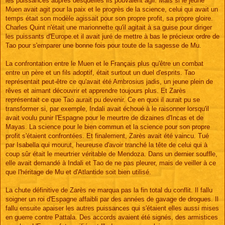
les puissances auprès desquelles ils pouvaient agir. Mais si le jeune
Muen avait agit pour la paix et le progrès de la science, celui qui avait un
temps était son modèle agissait pour son propre profit, sa propre gloire.
Charles Quint n'était une marionnette qu'il agitait à sa guise pour diriger
les puissants d'Europe.et il avait juré de mettre à bas le précieux ordre de
Tao pour s'emparer une bonne fois pour toute de la sagesse de Mu.
La confrontation entre le Muen et le Français plus qu'être un combat
entre un père et un fils adoptif, était surtout un duel d'esprits. Tao
représentait peut-être ce qu'avait été Ambrosius jadis, un jeune plein de
rêves et aimant découvrir et apprendre toujours plus. Et Zarès
représentait ce que Tao aurait pu devenir. Ce en quoi il aurait pu se
transformer si, par exemple, Indali avait échoué à le raisonner lorsqu'il
avait voulu punir l'Espagne pour le meurtre de dizaines d'Incas et de
Mayas. La science pour le bien commun et la science pour son propre
profit s'étaient confrontées. Et finalement, Zarès avait été vaincu. Tué
par Isabella qui mourut, heureuse d'avoir tranché la tête de celui qui à
coup sûr était le meurtrier véritable de Mendoza. Dans un dernier souffle,
elle avait demandé à Indali et Tao de ne pas pleurer, mais de veiller à ce
que l'héritage de Mu et d'Atlantide soit bien utilisé.
La chute définitive de Zarès ne marqua pas la fin total du conflit. Il fallu
soigner un roi d'Espagne affaibli par des années de gavage de drogues. Il
fallu ensuite apaiser les autres puissances qui s'étaient elles aussi mises
en guerre contre Pattala. Des accords avaient été signés, des armistices