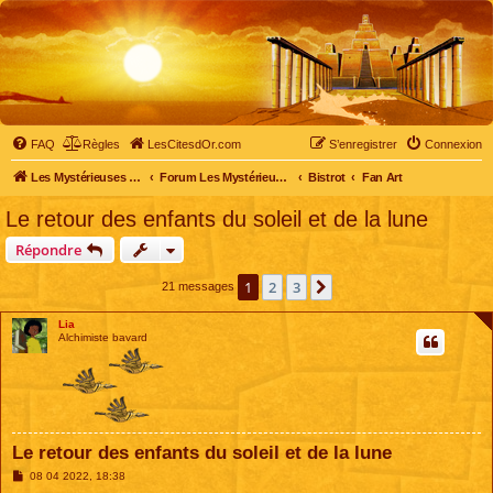
FAQ
Règles
LesCitesdOr.com
S’enregistrer
Connexion
Les Mystérieuses Cités d'Or - LesCitesdOr.com
Forum Les Mystérieuses Cités d'Or
Bistrot
Fan Art
Le retour des enfants du soleil et de la lune
Répondre
1
2
3
Suivante
21 messages
Lia
Alchimiste bavard
Le retour des enfants du soleil et de la lune
M
08 04 2022, 18:38
e