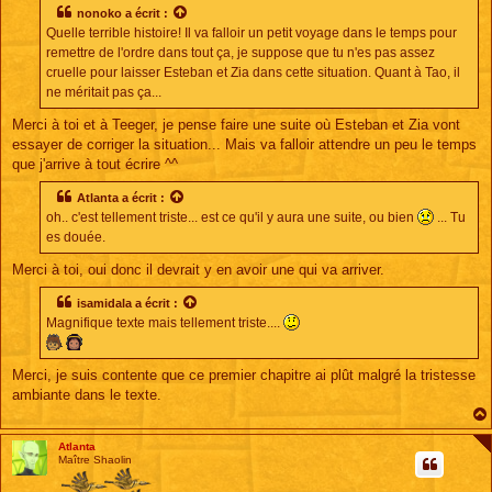
s
nonoko
a écrit :
a
Quelle terrible histoire! Il va falloir un petit voyage dans le temps pour
g
e
remettre de l'ordre dans tout ça, je suppose que tu n'es pas assez
cruelle pour laisser Esteban et Zia dans cette situation. Quant à Tao, il
ne méritait pas ça...
Merci à toi et à Teeger, je pense faire une suite où Esteban et Zia vont
essayer de corriger la situation... Mais va falloir attendre un peu le temps
que j'arrive à tout écrire ^^
Atlanta
a écrit :
oh.. c'est tellement triste... est ce qu'il y aura une suite, ou bien
... Tu
es douée.
Merci à toi, oui donc il devrait y en avoir une qui va arriver.
isamidala
a écrit :
Magnifique texte mais tellement triste....
Merci, je suis contente que ce premier chapitre ai plût malgré la tristesse
ambiante dans le texte.
Atlanta
Maître Shaolin