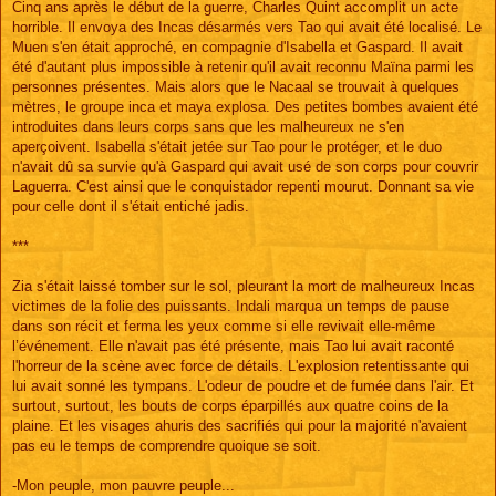
Cinq ans après le début de la guerre, Charles Quint accomplit un acte
horrible. Il envoya des Incas désarmés vers Tao qui avait été localisé. Le
Muen s'en était approché, en compagnie d'Isabella et Gaspard. Il avait
été d'autant plus impossible à retenir qu'il avait reconnu Maïna parmi les
personnes présentes. Mais alors que le Nacaal se trouvait à quelques
mètres, le groupe inca et maya explosa. Des petites bombes avaient été
introduites dans leurs corps sans que les malheureux ne s'en
aperçoivent. Isabella s'était jetée sur Tao pour le protéger, et le duo
n'avait dû sa survie qu'à Gaspard qui avait usé de son corps pour couvrir
Laguerra. C'est ainsi que le conquistador repenti mourut. Donnant sa vie
pour celle dont il s'était entiché jadis.
***
Zia s'était laissé tomber sur le sol, pleurant la mort de malheureux Incas
victimes de la folie des puissants. Indali marqua un temps de pause
dans son récit et ferma les yeux comme si elle revivait elle-même
l’événement. Elle n'avait pas été présente, mais Tao lui avait raconté
l'horreur de la scène avec force de détails. L'explosion retentissante qui
lui avait sonné les tympans. L'odeur de poudre et de fumée dans l'air. Et
surtout, surtout, les bouts de corps éparpillés aux quatre coins de la
plaine. Et les visages ahuris des sacrifiés qui pour la majorité n'avaient
pas eu le temps de comprendre quoique se soit.
-Mon peuple, mon pauvre peuple...