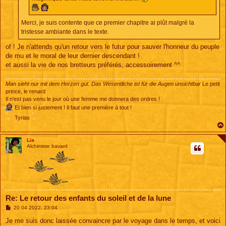
Merci, je suis contente que ce premier chapitre ai plût malgré la
tristesse ambiante dans le texte.
of ! Je n'attends qu'un retour vers le futur pour sauver l'honneur du peuple
de mu et le moral de leur dernier descendant !
et aussi la vie de nos bretteurs préférés, accessoirement ^^
Man sieht nur mit dem Herzen gut. Das Wesentliche ist für die Augen unsichtbar
Le petit
prince, le renard
Il n'est pas venu le jour où une femme me donnera des ordres !
Et bien si justement ! Il faut une première à tout !
Tyrias
Lia
Alchimiste bavard
Re: Le retour des enfants du soleil et de la lune
M
20 04 2022, 23:04
e
s
Je me suis donc laissée convaincre par le voyage dans le temps, et voici
s