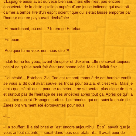
L'Espagne aussi avait survécu bien sûr, mais elle n'est pas encore
consciente de la dette qu'elle a auprès d'une jeune indienne qui avait sû
calmer à temps l'ire d'un esprit scientifique qui s'était laissé emporter par
l'horreur que ce pays avait déchaînée.
-Et maintenant, où est-il ? Interroge Esteban.
-Esteban...
-Pourquoi tu ne veux rien nous dire ?!
Indali ferma les yeux, avant d'inspirer et d'expirer. Elle ne savait toujours
pas si ce qu'elle avait fait était une bonne idée. Mais il fallait finir.
-J'ai hésité... Esteban. Zia. Tao est ressorti marqué de cet horrible conflit.
Je vous ai dit qu'il avait sauvé les Incas pour toi Zia, et c'est vrai. Mais je
crois que c'était aussi pour se racheter. Il ne se sentait plus digne de rien
et surtout pas de l'héritage de ses ancêtres après tout ça. Après ce qu'il a
failli faire subir à l'Espagne surtout. Les années qui ont suivi la chute de
Zarès ont vraiment été éprouvantes pour nous.
-Il...
-Il a souffert. Il a été brisé et l'est encore aujourd'hui. Et s'il savait que je
vous ai tout raconté, il serait dans tous ses états. il... Il avait peur de