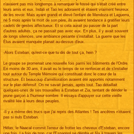
n'avaient pas mis longtemps à remarquer le fossé qui s'était créé entre
leurs amis et eux. Indali et Tao les adoraient et étaient vraiment heureux
de les revoir. Mais ayant grandi et élevé l'enfant de Mendoza et Laguerra,
né 5 mois après la mort de son père, ils avaient tendance à gratifier leurs
cadets de gestes affectueux. Et si cela aurait pu passer de la part
d'autres adultes, ça ne passait pas avec eux. En plus, il y avait souvent
de longs silences, une ambiance pesante s'installait. La guerre que les
Élus avaient manquée planait au-dessus d'eux.
-Alors Esteban, qu'est-ce que tu dis de tout ça, hein ?
Le groupe se promenait une nouvelle fois parmi les bâtiments de l'Ordre.
En moins de 30 ans, il avait eu le temps de se renforcer et de s'installer
tout autour du Temple Mémoire qui constituait donc le cœur de la
structure. Et beaucoup d'amélioration avaient été apportés notamment
sur le plan défensif. On ne savait jamais, après tout. Tao détaillait
quelques-unes de ses trouvailles à Esteban et Zia, tentant de dérider le
jeune garçon à l'humeur sombre. Il essaya d'appuyer sur cette vieille
rivalité liée à leurs deux peuples.
-Il y a même des trucs que j'ai repris des Atlantes ! Tes ancêtres n'étaient
pas si nuls Esteban.
Hélas, le Naacal commit l'erreur de frotter les cheveux d'Esteban, encore
une fois. La fois de trop, car l'Espagnol se déroba et fila à travers les