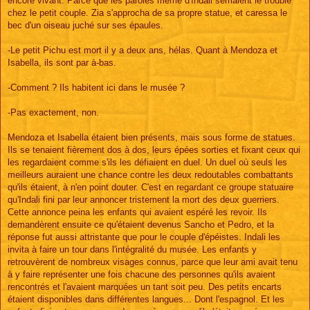
encore vivant. Parce que les paroles même d'Indali semaient le trouble
chez le petit couple. Zia s'approcha de sa propre statue, et caressa le
bec d'un oiseau juché sur ses épaules.
-Le petit Pichu est mort il y a deux ans, hélas. Quant à Mendoza et
Isabella, ils sont par à-bas.
-Comment ? Ils habitent ici dans le musée ?
-Pas exactement, non.
Mendoza et Isabella étaient bien présents, mais sous forme de statues.
Ils se tenaient fièrement dos à dos, leurs épées sorties et fixant ceux qui
les regardaient comme s'ils les défiaient en duel. Un duel où seuls les
meilleurs auraient une chance contre les deux redoutables combattants
qu'ils étaient, à n'en point douter. C'est en regardant ce groupe statuaire
qu'Indali fini par leur annoncer tristement la mort des deux guerriers.
Cette annonce peina les enfants qui avaient espéré les revoir. Ils
demandèrent ensuite ce qu'étaient devenus Sancho et Pedro, et la
réponse fut aussi attristante que pour le couple d'épéistes. Indali les
invita à faire un tour dans l'intégralité du musée. Les enfants y
retrouvèrent de nombreux visages connus, parce que leur ami avait tenu
à y faire représenter une fois chacune des personnes qu'ils avaient
rencontrés et l'avaient marquées un tant soit peu. Des petits encarts
étaient disponibles dans différentes langues... Dont l'espagnol. Et les