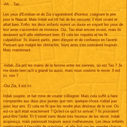
-Ah... Tao...
Les yeux d'Esteban et de Zia s'agrandirent d'horreur, craignant le pire
pour le Naacal. Mais Indali eut tôt fait de les rassurer, il était vivant et
allait bien. Enfin, les deux enfants eurent un doute en voyant les yeux de
leur amie s'assombrir de tristesse. Oui, Tao était encore vivant, mais ils
doutaient qu'il aille réellement bien. Et cela les inquiéta et les fit
culpabiliser. Ils étaient partis, plein d'espoir et de confiance en l'avenir.
Pensant que malgré les obstacles, leurs amis s'en sortiraient toujours.
Mais maintenant...
-Indali, Zia prit les mains de la femme entre les siennes, où est Tao ? Je
me doute bien qu'il a grandi lui aussi, mais nous voulons le revoir. Il est
ici, non ?
-Oui Zia, il est ici.
Indali soupire, et fait mine de vouloir s'éloigner. Mais cela suffit à faire
comprendre aux deux plus jeunes que non, quelque chose n'allait pas
avec leur ami. Et cela ne fit que les rendre plus désireux de le voir. Où
est-ce qu'il était exactement ? Qu'est-ce qu'il lui arrivait ? Ils pouvaient
peut-être l'aider. Et il serait sans doute très heureux de les revoir. Indali
acquiesça, mais paraissait toujours aussi malheureuse. Les deux enfants
continuaient à l'assaillir de questions, et elle finit par les prendre chacun