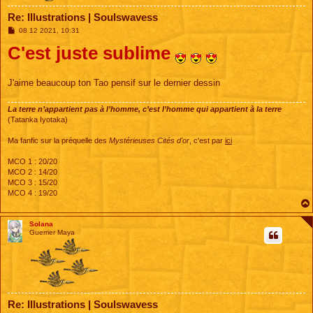
Re: Illustrations | Soulswavess
M
08 12 2021, 10:31
e
C'est juste sublime
s
s
a
g
e
J'aime beaucoup ton Tao pensif sur le dernier dessin
La terre n’appartient pas à l’homme, c’est l’homme qui appartient à la terre
(Tatanka Iyotaka)
Ma fanfic sur la préquelle des
Mystérieuses Cités d'or
, c'est par
ici
MCO 1 : 20/20
MCO 2 : 14/20
MCO 3 : 15/20
MCO 4 : 19/20
Solana
Guerrier Maya
Re: Illustrations | Soulswavess