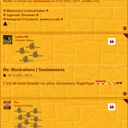
Modifié en dernier par
soulswavess
le 22 02 2022, 14:07, modifié 1 fois.
❃ 𝐈𝐥𝐥𝐮𝐬𝐭𝐫𝐚𝐭𝐫𝐢𝐜𝐞 𝐂𝐚𝐫𝐭𝐨𝐨𝐧/𝐀𝐧𝐢𝐦𝐞́ ❃
❃ 𝐀𝐩𝐩𝐫𝐞𝐧𝐭𝐢𝐞 𝐓𝐚𝐭𝐨𝐮𝐞𝐮𝐬𝐞 ❃
❃ 𝐈𝐧𝐬𝐭𝐚𝐠𝐫𝐚𝐦 & 𝐅𝐚𝐜𝐞𝐛𝐨𝐨𝐤: 𝐬𝐨𝐮𝐥𝐬𝐰𝐚𝐯𝐞𝐬.𝐢𝐧𝐤 ❃
♡
samic-45
Guerrier Maya
Re: Illustrations | Soulswavess
M
08 12 2021, 09:21
e
s
C'est de toute beauté ces jolies illustrations Magnifique
❤❤
s
a
g
e
Xia
Grand Condor