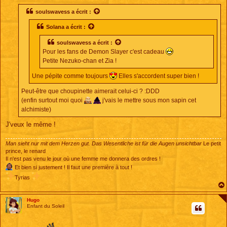
s
s
soulswavess
a écrit :
a
g
Solana
a écrit :
e
soulswavess
a écrit :
Pour les fans de Demon Slayer c'est cadeau
Petite Nezuko-chan et Zia !
Une pépite comme toujours
Elles s'accordent super bien !
Peut-être que choupinette aimerait celui-ci ? :DDD
(enfin surtout moi quoi
j'vais le mettre sous mon sapin cet
alchimiste)
J'veux le même !
Man sieht nur mit dem Herzen gut. Das Wesentliche ist für die Augen unsichtbar
Le petit
prince, le renard
Il n'est pas venu le jour où une femme me donnera des ordres !
Et bien si justement ! Il faut une première à tout !
Tyrias
Hugo
Enfant du Soleil