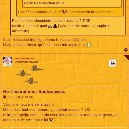
Petite Nezuko-chan et Zia !
Une pépite comme toujours
Elles s'accordent super bien !
Peut-être que choupinette aimerait celui-ci ? :DDD
(enfin surtout moi quoi
j'vais le mettre sous mon sapin cet
alchimiste)
Il est beaucoup trop bg comme tu le sais déjà hihi
Mais oui vaut mieux qu'il soit sous ton sapin à toi
soulswavess
Alchimiste bavard
Re: Illustrations | Soulswavess
M
08 12 2021, 01:06
e
s
Voici une nouvelle série uwu !!
s
Merci pour tout vos retours, ça me fait sourire !! :DD
a
g
(d'ailleurs petite note: le trio avec les sakuras et mon favori genre, un
e
gros coup de cœur pour lui
)