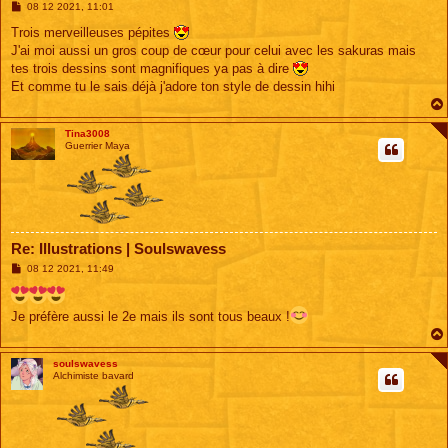
M
08 12 2021, 11:01
e
s
Trois merveilleuses pépites
s
J'ai moi aussi un gros coup de cœur pour celui avec les sakuras mais
a
g
tes trois dessins sont magnifiques ya pas à dire
e
Et comme tu le sais déjà j'adore ton style de dessin hihi
Tina3008
Guerrier Maya
Re: Illustrations | Soulswavess
M
08 12 2021, 11:49
e
s
s
Je préfère aussi le 2e mais ils sont tous beaux !
a
g
e
soulswavess
Alchimiste bavard