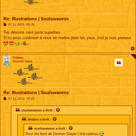
Re: Illustrations | Soulswavess
M
07 12 2021, 00:30
e
s
Tes dessins sont juste superbes.
s
Si tu peux continuer à nous en mettre plein les yeux, moi je suis preneur.
a
g
e
Solana
Guerrier Maya
Re: Illustrations | Soulswavess
M
07 12 2021, 18:45
e
s
s
soulswavess
a écrit :
a
g
Solana
a écrit :
e
soulswavess
a écrit :
Pour les fans de Demon Slayer c'est cadeau