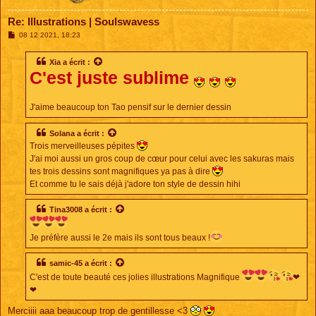
Re: Illustrations | Soulswavess
M
08 12 2021, 18:23
e
s
s
Xia
a écrit :
a
C'est juste sublime
g
e
J'aime beaucoup ton Tao pensif sur le dernier dessin
Solana
a écrit :
Trois merveilleuses pépites
J'ai moi aussi un gros coup de cœur pour celui avec les sakuras mais
tes trois dessins sont magnifiques ya pas à dire
Et comme tu le sais déjà j'adore ton style de dessin hihi
Tina3008
a écrit :
Je préfère aussi le 2e mais ils sont tous beaux !
samic-45
a écrit :
C'est de toute beauté ces jolies illustrations Magnifique
❤
❤
Merciiii aaa beaucoup trop de gentillesse <3