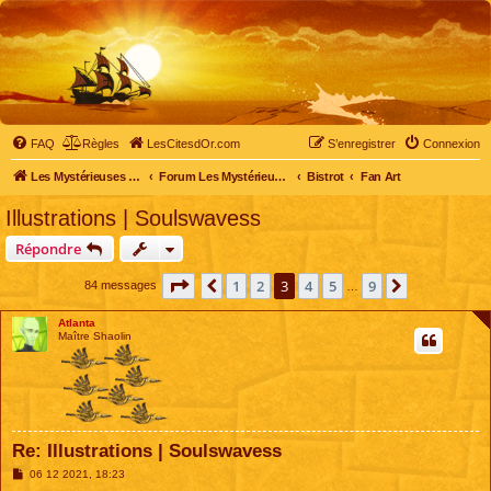
FAQ
Règles
LesCitesdOr.com
S’enregistrer
Connexion
Les Mystérieuses Cités d'Or - LesCitesdOr.com
Forum Les Mystérieuses Cités d'Or
Bistrot
Fan Art
Illustrations | Soulswavess
Répondre
Page
3
sur
9
1
2
3
4
5
9
Précédente
Suivante
84 messages
…
Atlanta
Maître Shaolin
Re: Illustrations | Soulswavess
M
06 12 2021, 18:23
e