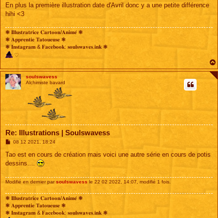
En plus la première illustration date d'Avril donc y a une petite différence
hihi <3
❃ 𝐈𝐥𝐥𝐮𝐬𝐭𝐫𝐚𝐭𝐫𝐢𝐜𝐞 𝐂𝐚𝐫𝐭𝐨𝐨𝐧/𝐀𝐧𝐢𝐦𝐞́ ❃
❃ 𝐀𝐩𝐩𝐫𝐞𝐧𝐭𝐢𝐞 𝐓𝐚𝐭𝐨𝐮𝐞𝐮𝐬𝐞 ❃
❃ 𝐈𝐧𝐬𝐭𝐚𝐠𝐫𝐚𝐦 & 𝐅𝐚𝐜𝐞𝐛𝐨𝐨𝐤: 𝐬𝐨𝐮𝐥𝐬𝐰𝐚𝐯𝐞𝐬.𝐢𝐧𝐤 ❃
♡
soulswavess
Alchimiste bavard
Re: Illustrations | Soulswavess
M
08 12 2021, 18:24
e
s
Tao est en cours de création mais voici une autre série en cours de potis
s
dessins....
a
g
e
Modifié en dernier par
soulswavess
le 22 02 2022, 14:07, modifié 1 fois.
❃ 𝐈𝐥𝐥𝐮𝐬𝐭𝐫𝐚𝐭𝐫𝐢𝐜𝐞 𝐂𝐚𝐫𝐭𝐨𝐨𝐧/𝐀𝐧𝐢𝐦𝐞́ ❃
❃ 𝐀𝐩𝐩𝐫𝐞𝐧𝐭𝐢𝐞 𝐓𝐚𝐭𝐨𝐮𝐞𝐮𝐬𝐞 ❃
❃ 𝐈𝐧𝐬𝐭𝐚𝐠𝐫𝐚𝐦 & 𝐅𝐚𝐜𝐞𝐛𝐨𝐨𝐤: 𝐬𝐨𝐮𝐥𝐬𝐰𝐚𝐯𝐞𝐬.𝐢𝐧𝐤 ❃