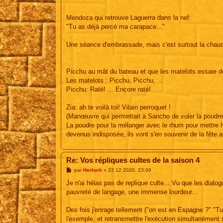
Mendoza qui retrouve Laguerra dans la nef:
"Tu as déjà percé ma carapace..."
Une séance d'embrassade, mais c'est surtout la chaudi
Picchu au mât du bateau et que les matelots essaie de
Les matelots : Picchu, Picchu, ...
Picchu: Raté! ... Encore raté!
Zia: ah te voilà toi! Vilain perroquet !
(Manœuvre qui permettait à Sancho de voler la poudre
La poudre pour la mélanger avec le rhum pour mettre HS
devenus indisposée, ils vont s'en souvenir de la fête an
Re: Vos répliques cultes de la saison 4
M
par
Herlock
»
22 12 2020, 23:09
e
s
Je n'ai hélas pas de replique culte... Vu que les dialo
s
pauvreté de langage, une immense lourdeur...
a
g
e
Des fois j'enrage tellement ("on est en Espagne ?" "Tu
l'exemple, et retransmettre l'exécution simultanément