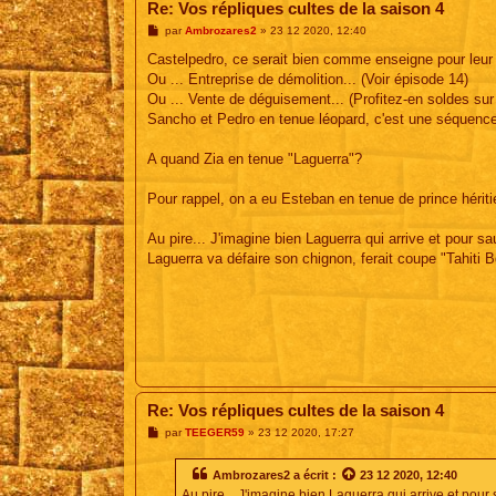
Re: Vos répliques cultes de la saison 4
M
par
Ambrozares2
»
23 12 2020, 12:40
e
s
Castelpedro, ce serait bien comme enseigne pour leur 
s
Ou ... Entreprise de démolition... (Voir épisode 14)
a
g
Ou ... Vente de déguisement... (Profitez-en soldes su
e
Sancho et Pedro en tenue léopard, c'est une séquence 
A quand Zia en tenue "Laguerra"?
Pour rappel, on a eu Esteban en tenue de prince hérit
Au pire... J'imagine bien Laguerra qui arrive et pour s
Laguerra va défaire son chignon, ferait coupe "Tahiti B
Re: Vos répliques cultes de la saison 4
M
par
TEEGER59
»
23 12 2020, 17:27
e
s
s
Ambrozares2
a écrit :
23 12 2020, 12:40
a
Au pire... J'imagine bien Laguerra qui arrive et pour