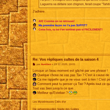
g
e
Laguerra va défaire son chignon, ferait coupe "Tahiti 
J'adhère.
:
AH! Comme on se retrouve!
:
Ma première leçon ne t'a pas SUFFIT?
:
Cette fois, tu ne t'en sortiras pas si FACILEMENT!
Re: Vos répliques cultes de la saison 4
M
par
Aurélien
»
23 12 2020, 19:01
e
s
Lorsque un beau moment est gâché par une phrase !
s
Quelque chose ne vas pas Tao ? C'est à cause de l'
a
g
Ca me rappelle que je ne vous sert à rien ! C'est peu
e
Comment peut tu penser ça Tao ? Après tout ce qu'on
Tout vas bien jusqu'a ce que...
Meilleur qu'Esteban ?
Les Mystérieuses Cités d'or
Die geheimnisvollen Städte des Goldes