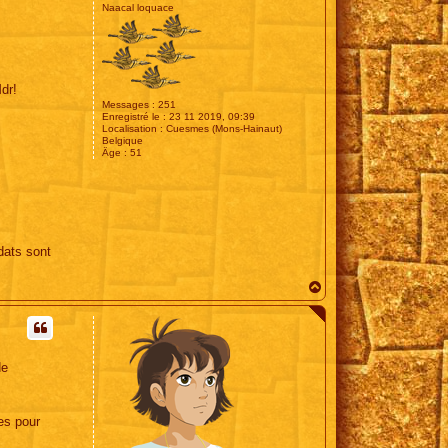
Naacal loquace
dr!
Messages :
251
Enregistré le :
23 11 2019, 09:39
Localisation :
Cuesmes (Mons-Hainaut)
Belgique
Âge :
51
dats sont
H
a
u
t
de
es pour