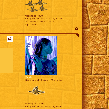
Messages :
830
Enregistré le :
06 05 2017, 22:38
Localisation :
Europa Park
Âge :
103
H
a
u
t
Ra Mu
Gardienne du temple - Modératrice
Messages :
2092
Enregistré le :
06 10 2013, 20:52