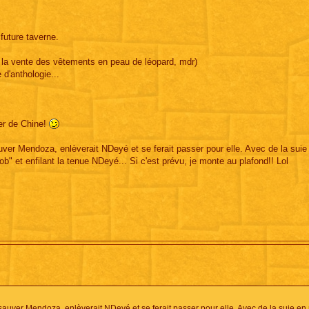
future taverne.
r la vente des vêtements en peau de léopard, mdr)
d'anthologie...
ier de Chine!
auver Mendoza, enlèverait NDeyé et se ferait passer pour elle. Avec de la suie
ob" et enfilant la tenue NDeyé... Si c'est prévu, je monte au plafond!! Lol
 sauver Mendoza, enlèverait NDeyé et se ferait passer pour elle. Avec de la suie en 