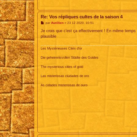
Re: Vos répliques cultes de la saison 4
M
par
Aurélien
»
23 12 2020, 10:51
e
s
Je crois que c'est ça effectivement ! En même temps 
s
plausible
a
g
e
Les Mystérieuses Cités d'or
Die geheimnisvollen Städte des Goldes
The mysterious cities of gold
Las misteriosas ciudades de oro
As cidades misteriosas de ouro