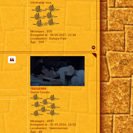
Vénérable Inca
Messages :
830
Enregistré le :
06 05 2017, 22:38
Localisation :
Europa Park
Âge :
103
H
a
u
t
TEEGER59
Grand Condor
Messages :
4557
Enregistré le :
02 05 2016, 14:53
Localisation :
Valenciennes
Âge :
48