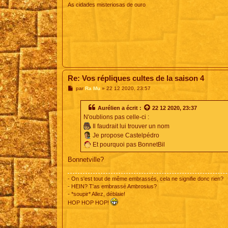
As cidades misteriosas de ouro
Re: Vos répliques cultes de la saison 4
M
par
Ra Mu
»
22 12 2020, 23:57
e
s
s
Aurélien
a écrit :
22 12 2020, 23:37
a
N'oublions pas celle-ci :
g
e
Il faudrait lui trouver un nom
Je propose Castelpédro
Et pourquoi pas BonnetBil
Bonnetville?
- On s'est tout de même embrassés, cela ne signifie donc rien?
- HEIN? T'as embrassé Ambrosius?
- *soupir* Allez, déblaie!
HOP HOP HOP!