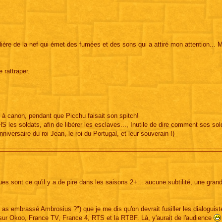
ère de la nef qui émet des fumées et des sons qui a attiré mon attention... M
 rattraper.
 à canon, pendant que Picchu faisait son spitch!
 les soldats, afin de libérer les esclaves..., Inutile de dire comment ses sol
niversaire du roi Jean, le roi du Portugal, et leur souverain !)
gues sont ce qu'il y a de pire dans les saisons 2+... aucune subtilité, une gran
 as embrassé Ambrosius ?") que je me dis qu'on devrait fusiller les dialoguist
 sur Okoo, France TV, France 4, RTS et la RTBF. Là, y'aurait de l'audience