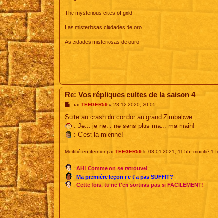
The mysterious cities of gold
Las misteriosas ciudades de oro
As cidades misteriosas de ouro
Re: Vos répliques cultes de la saison 4
M
par
TEEGER59
»
23 12 2020, 20:05
e
s
Suite au crash du condor au grand Zimbabwe:
s
: Je... je ne... ne sens plus ma... ma main!
a
g
: C'est la mienne!
e
Modifié en dernier par
TEEGER59
le 03 01 2021, 11:55, modifié 1 fo
:
AH! Comme on se retrouve!
:
Ma première leçon ne t'a pas SUFFIT?
:
Cette fois, tu ne t'en sortiras pas si FACILEMENT!