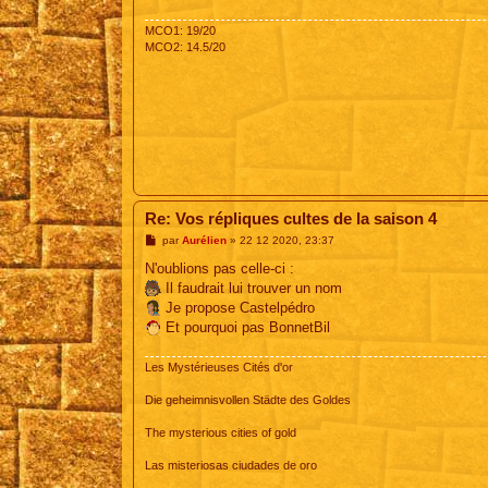
MCO1: 19/20
MCO2: 14.5/20
Re: Vos répliques cultes de la saison 4
M
par
Aurélien
»
22 12 2020, 23:37
e
s
N'oublions pas celle-ci :
s
Il faudrait lui trouver un nom
a
g
Je propose Castelpédro
e
Et pourquoi pas BonnetBil
Les Mystérieuses Cités d'or
Die geheimnisvollen Städte des Goldes
The mysterious cities of gold
Las misteriosas ciudades de oro