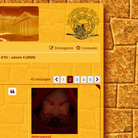
S’enregistrer
Connexion
d'Or : saison 4 (2020)
1
2
3
4
5
Précédente
Suivante
45 messages
.
Ambrozares2