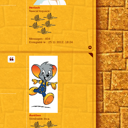
Herlock
Naacal loquace
Messages :
404
Enregistré le :
25 11 2012, 18:24
H
a
u
t
Aurélien
Vénérable Inca