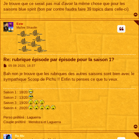
s
Je trouve que ce serait pas mal d'avoir la même chose que pour les
a
g
saisons blue spirit (bon par contre faudra faire 39 topics dans celle-ci).
e
Este
Maître Shaolin
Re: rubrique épisode par épisode pour la saison 1?
M
05 08 2020, 16:37
e
s
Bah non je trouve que les rubriques des autres saisons sont bien avec le
s
sympathique Scoop de Pichu !! Enfin tu penses ce que tu veux.
a
g
e
Saison 1 : 18/20
Saison 2 : 13/20
Saison 3 : 19/20
Saison 4 : 20/20
Perso préféré : Laguerra
Couple préféré : Mendoza et Laguerra
Ra Mu