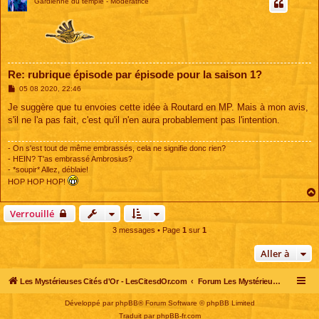
Gardienne du temple - Modératrice
Re: rubrique épisode par épisode pour la saison 1?
M
05 08 2020, 22:46
e
s
Je suggère que tu envoies cette idée à Routard en MP. Mais à mon avis,
s
s'il ne l'a pas fait, c'est qu'il n'en aura probablement pas l'intention.
a
g
e
- On s'est tout de même embrassés, cela ne signifie donc rien?
- HEIN? T'as embrassé Ambrosius?
- *soupir* Allez, déblaie!
HOP HOP HOP!
Verrouillé
3 messages • Page
1
sur
1
Aller à
Les Mystérieuses Cités d'Or - LesCitesdOr.com
Forum Les Mystérieuses Cités d'Or
Développé par
phpBB
® Forum Software © phpBB Limited
Traduit par
phpBB-fr.com