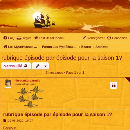
FAQ
Règles
LesCitesdOr.com
S’enregistrer
Connexion
Les Mystérieuses Cités d'Or - LesCitesdOr.com
Forum Les Mystérieuses Cités d'Or
Bistrot
Archives
rubrique épisode par épisode pour la saison 1?
Verrouillé
3 messages • Page
1
sur
1
thebunkerparodie
Naacal loquace
rubrique épisode par épisode pour la saison 1?
M
05 08 2020, 16:07
e
s
Bonjour,