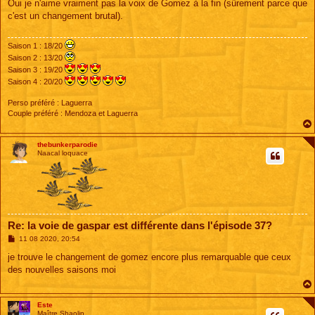
s
Oui je n'aime vraiment pas la voix de Gomez à la fin (sûrement parce que
s
c'est un changement brutal).
a
g
e
Saison 1 : 18/20
Saison 2 : 13/20
Saison 3 : 19/20
Saison 4 : 20/20
Perso préféré : Laguerra
Couple préféré : Mendoza et Laguerra
thebunkerparodie
Naacal loquace
Re: la voie de gaspar est différente dans l'épisode 37?
M
11 08 2020, 20:54
e
s
je trouve le changement de gomez encore plus remarquable que ceux
s
des nouvelles saisons moi
a
g
e
Este
Maître Shaolin