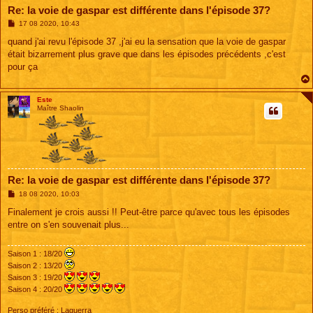
Re: la voie de gaspar est différente dans l'épisode 37?
M
17 08 2020, 10:43
e
s
quand j'ai revu l'épisode 37 ,j'ai eu la sensation que la voie de gaspar
s
était bizarrement plus grave que dans les épisodes précédents ,c'est
a
g
pour ça
e
Este
Maître Shaolin
Re: la voie de gaspar est différente dans l'épisode 37?
M
18 08 2020, 10:03
e
s
Finalement je crois aussi !! Peut-être parce qu'avec tous les épisodes
s
entre on s'en souvenait plus...
a
g
e
Saison 1 : 18/20
Saison 2 : 13/20
Saison 3 : 19/20
Saison 4 : 20/20
Perso préféré : Laguerra