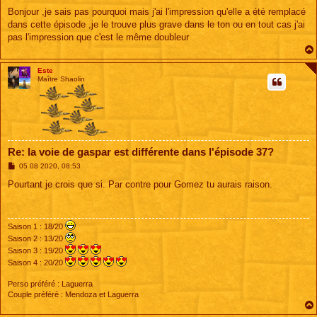
e
s
Bonjour ,je sais pas pourquoi mais j'ai l'impression qu'elle a été remplacé
s
dans cette épisode ,je le trouve plus grave dans le ton ou en tout cas j'ai
a
g
pas l'impression que c'est le même doubleur
e
Este
Maître Shaolin
Re: la voie de gaspar est différente dans l'épisode 37?
M
05 08 2020, 08:53
e
s
Pourtant je crois que si. Par contre pour Gomez tu aurais raison.
s
a
g
e
Saison 1 : 18/20
Saison 2 : 13/20
Saison 3 : 19/20
Saison 4 : 20/20
Perso préféré : Laguerra
Couple préféré : Mendoza et Laguerra