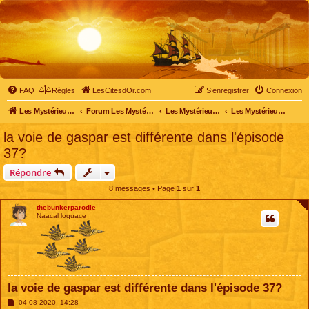
FAQ
Règles
LesCitesdOr.com
S’enregistrer
Connexion
Les Mystérieuses Cités d'Or - LesCitesdOr.com
Forum Les Mystérieuses Cités d'Or
Les Mystérieuses Cités d'Or
Les Mystérieuses Cités d'Or : saison 1 (1983)
la voie de gaspar est différente dans l'épisode
37?
Répondre
8 messages • Page
1
sur
1
thebunkerparodie
Naacal loquace
la voie de gaspar est différente dans l'épisode 37?
M
04 08 2020, 14:28