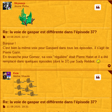
Skywarp
Jeune Pichu
Re: la voie de gaspar est différente dans l'épisode 37?
M
10 08 2020, 22:17
e
s
Bonjour !
s
C'est bien la même voix pour Gaspard dans tous les épisodes, il s'agit de
a
g
Pierre Garin.
e
En revanche pour Gomez, sa voix "régulière" était Pierre Hatet et il a été
remplacé dans quelques épisodes (dont le 37) par Sady Rebbot.
Este
Maître Shaolin
Re: la voie de gaspar est différente dans l'épisode 37?
M
11 08 2020, 18:31
e