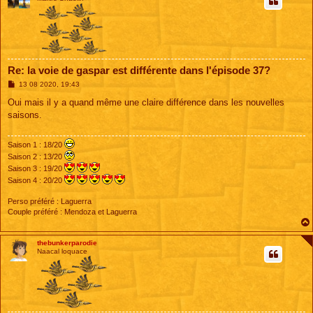
Re: la voie de gaspar est différente dans l'épisode 37?
M
13 08 2020, 19:43
e
s
Oui mais il y a quand même une claire différence dans les nouvelles
s
saisons.
a
g
e
Saison 1 : 18/20
Saison 2 : 13/20
Saison 3 : 19/20
Saison 4 : 20/20
Perso préféré : Laguerra
Couple préféré : Mendoza et Laguerra
thebunkerparodie
Naacal loquace