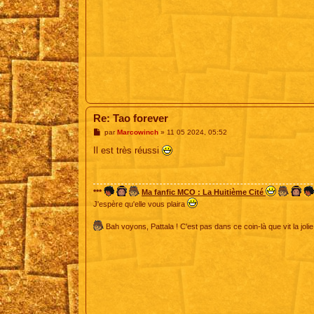
Re: Tao forever
M
par
Marcowinch
»
11 05 2024, 05:52
e
s
Il est très réussi
s
a
g
e
***
Ma fanfic MCO : La Huitième Cité
J'espère qu'elle vous plaira
Bah voyons, Pattala ! C'est pas dans ce coin-là que vit la jolie