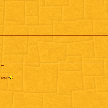
***
 Indali ?