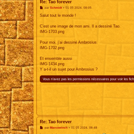
Re: Tao forever
M
par
Schmidt
»
01 05 2024, 08:05
e
s
Salut tout le monde !
s
a
g
C’est une image de mon ami. Il a dessiné Tao.
e
IMG-1703.png
Pour moi, j’ai dessiné Ambrosius.
IMG-1702.png
Et ensemble aussi
IMG-1434.png
Y a-t-il un sujet pour Ambrosius ?
Vous n’avez pas les permissions nécessaires pour voir les fich
Re: Tao forever
M
par
Marcowinch
»
01 05 2024, 08:48
e