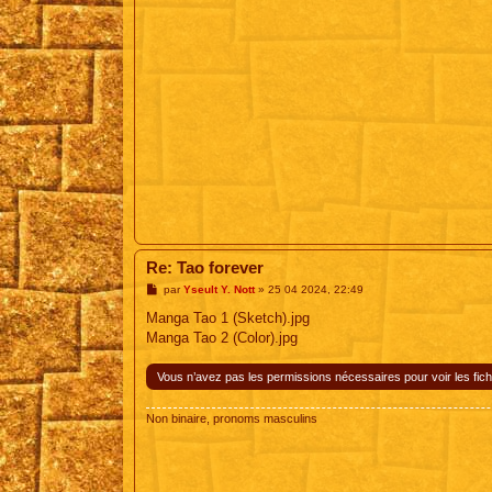
Re: Tao forever
M
par
Yseult Y. Nott
»
25 04 2024, 22:49
e
s
Manga Tao 1 (Sketch).jpg
s
Manga Tao 2 (Color).jpg
a
g
e
Vous n’avez pas les permissions nécessaires pour voir les fich
Non binaire, pronoms masculins