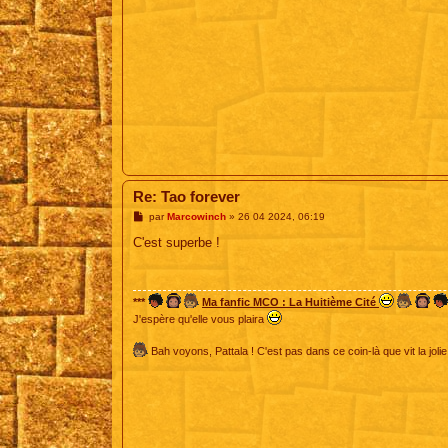
Re: Tao forever
M
par
Marcowinch
»
26 04 2024, 06:19
e
s
C'est superbe !
s
a
g
e
***
Ma fanfic MCO : La Huitième Cité
J'espère qu'elle vous plaira
Bah voyons, Pattala ! C'est pas dans ce coin-là que vit la jolie