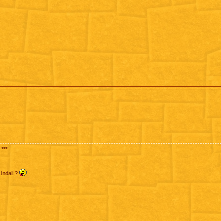
***
 Indali ?