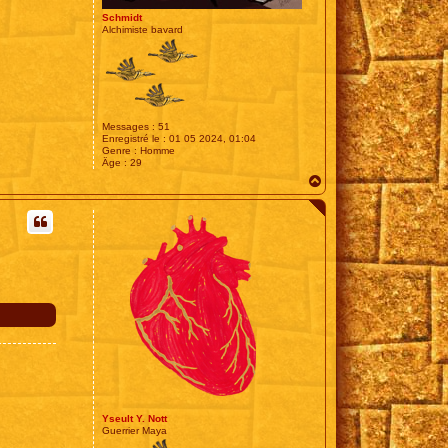
Schmidt
Alchimiste bavard
Messages :
51
Enregistré le :
01 05 2024, 01:04
Genre :
Homme
Âge :
29
H
a
u
t
Yseult Y. Nott
Guerrier Maya