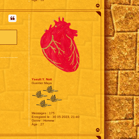
H
a
u
t
Yseult Y. Nott
Guerrier Maya
Messages :
175
Enregistré le :
30 05 2023, 21:40
Genre :
Homme
Âge :
27
H
a
u