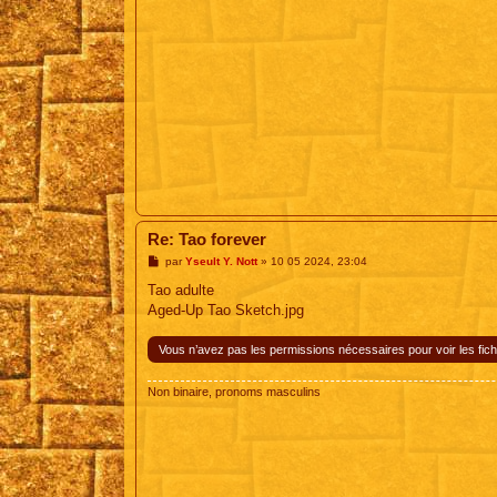
Re: Tao forever
M
par
Yseult Y. Nott
»
10 05 2024, 23:04
e
s
Tao adulte
s
Aged-Up Tao Sketch.jpg
a
g
e
Vous n’avez pas les permissions nécessaires pour voir les fich
Non binaire, pronoms masculins