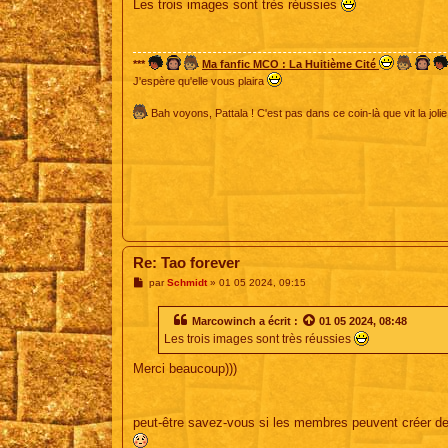
s
Les trois images sont très réussies
s
a
g
e
***
Ma fanfic MCO : La Huitième Cité
J'espère qu'elle vous plaira
Bah voyons, Pattala ! C'est pas dans ce coin-là que vit la jolie
Re: Tao forever
M
par
Schmidt
»
01 05 2024, 09:15
e
s
s
Marcowinch
a écrit :
01 05 2024, 08:48
a
Les trois images sont très réussies
g
e
Merci beaucoup)))
peut-être savez-vous si les membres peuvent créer des