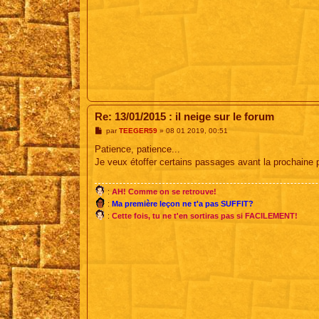
Re: 13/01/2015 : il neige sur le forum
M
par
TEEGER59
»
08 01 2019, 00:51
e
s
Patience, patience...
s
Je veux étoffer certains passages avant la prochaine p
a
g
e
:
AH! Comme on se retrouve!
:
Ma première leçon ne t'a pas SUFFIT?
:
Cette fois, tu ne t'en sortiras pas si FACILEMENT!