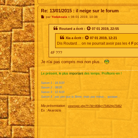
Re: 13/01/2015 : il neige sur le forum
M
par
Yodakoala
»
08 01 2019, 10:38
e
s
s
Routard
a écrit :
07 01 2019, 22:55
a
g
Xia
a écrit :
07 01 2019, 12:21
e
Dis Routard… on ne pourrait avoir pas les 4
F
po
4F ???
Je n'ai pas compris moi non plus...
Le présent, le plus
important
des temps. Profitons-en !
Saison 1 : 18.5/20
Saison 2 : 08/20
Saison 3 : 12.5/20
Saison 4 : pas pire que la 3ème, mais pas mieux... quoique...
Ma présentation :
viewtopic.php?f=7&t=80&p=75462#p75462
Ex : Akaroizis