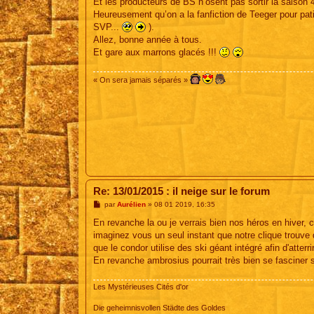
Et les producteurs de BS n’osent pas sortir la saison 4
e
Heureusement qu’on a la fanfiction de Teeger pour pat
SVP...
).
Allez, bonne année à tous.
Et gare aux marrons glacés !!!
« On sera jamais séparés »
Re: 13/01/2015 : il neige sur le forum
M
par
Aurélien
»
08 01 2019, 16:35
e
s
En revanche la ou je verrais bien nos héros en hiver, 
s
imaginez vous un seul instant que notre clique trouve
a
g
que le condor utilise des ski géant intégré afin d'atte
e
En revanche ambrosius pourrait très bien se fasciner su
Les Mystérieuses Cités d'or
Die geheimnisvollen Städte des Goldes