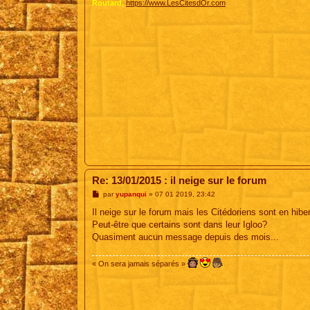
Routard,
https://www.LesCitesdOr.com
Re: 13/01/2015 : il neige sur le forum
M
par
yupanqui
»
07 01 2019, 23:42
e
s
Il neige sur le forum mais les Citédoriens sont en hibe
s
Peut-être que certains sont dans leur Igloo?
a
g
Quasiment aucun message depuis des mois...
e
« On sera jamais séparés »