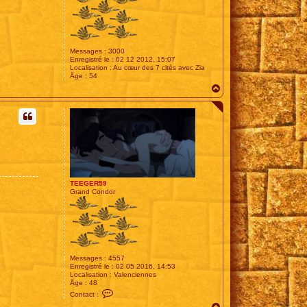
Messages :
3000
Enregistré le :
02 12 2012, 15:07
Localisation :
Au cœur des 7 cités avec Zia
Âge :
54
H
a
u
t
TEEGER59
Grand Condor
Messages :
4557
Enregistré le :
02 05 2016, 14:53
Localisation :
Valenciennes
Âge :
48
C
Contact :
o
H
n