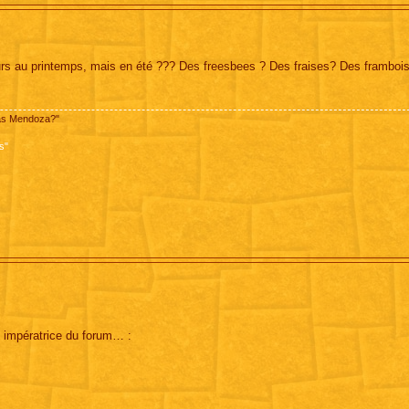
leurs au printemps, mais en été ??? Des freesbees ? Des fraises? Des framboi
pas Mendoza?"
s"
 impératrice du forum… :