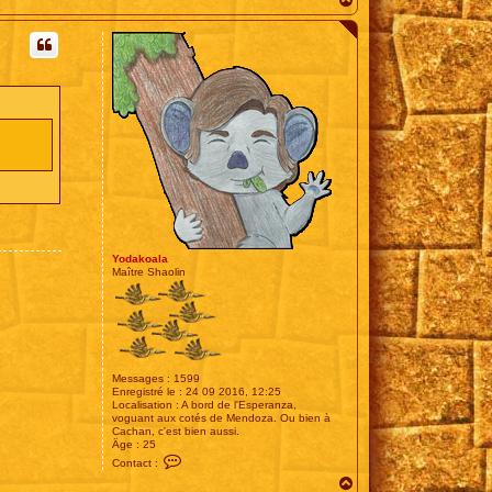
t
a
a
u
c
t
t
e
r
T
E
E
G
E
R
5
9
Yodakoala
Maître Shaolin
Messages :
1599
Enregistré le :
24 09 2016, 12:25
Localisation :
A bord de l'Esperanza,
voguant aux cotés de Mendoza. Ou bien à
Cachan, c'est bien aussi.
Âge :
25
C
Contact :
o
H
n