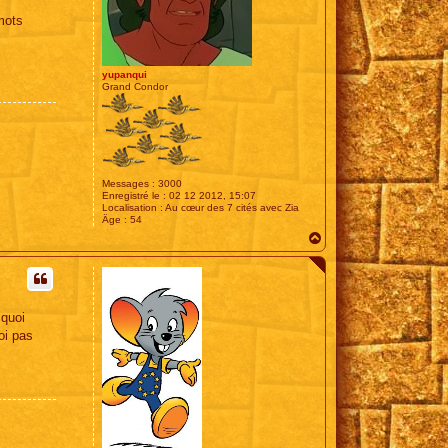
mots
yupanqui
Grand Condor
Messages :
3000
Enregistré le :
02 12 2012, 15:07
Localisation :
Au cœur des 7 cités avec Zia
Âge :
54
H
a
u
t
 quoi
oi pas