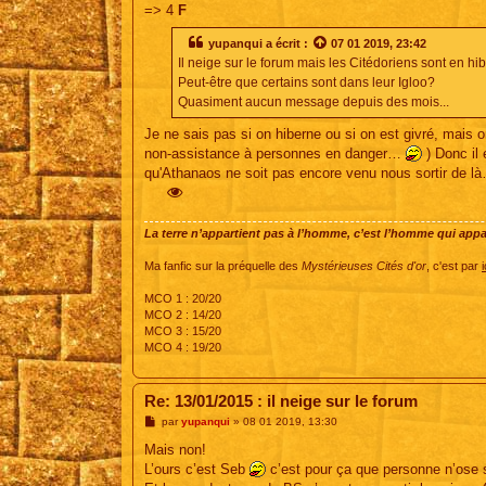
=> 4
F
yupanqui
a écrit :
07 01 2019, 23:42
Il neige sur le forum mais les Citédoriens sont en hi
Peut-être que certains sont dans leur Igloo?
Quasiment aucun message depuis des mois...
Je ne sais pas si on hiberne ou si on est givré, mais on
non-assistance à personnes en danger…
) Donc il 
qu'Athanaos ne soit pas encore venu nous sortir de 
La terre n’appartient pas à l’homme, c’est l’homme qui appart
Ma fanfic sur la préquelle des
Mystérieuses Cités d'or
, c'est par
i
MCO 1 : 20/20
MCO 2 : 14/20
MCO 3 : 15/20
MCO 4 : 19/20
Re: 13/01/2015 : il neige sur le forum
M
par
yupanqui
»
08 01 2019, 13:30
e
s
Mais non!
s
L’ours c’est Seb
c’est pour ça que personne n’ose so
a
g