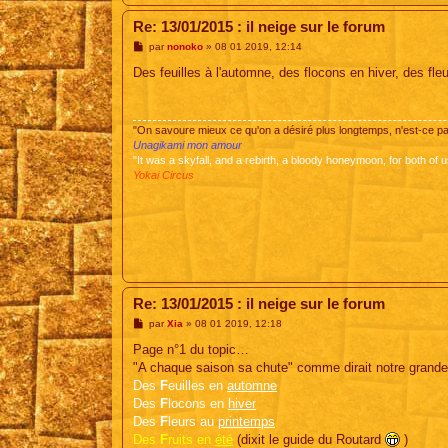
Re: 13/01/2015 : il neige sur le forum
M
par
nonoko
»
08 01 2019, 12:14
e
s
Des feuilles à l'automne, des flocons en hiver, des f
s
a
g
e
"On savoure mieux ce qu'on a désiré plus longtemps, n'est-ce 
Unagikami mon amour
"It was a skyfall, and a rebirth, a bloody honeymoon, for both of u
Yokai Circus
Re: 13/01/2015 : il neige sur le forum
M
par
Xia
»
08 01 2019, 12:18
e
s
Page n°1 du topic…
s
"A chaque saison sa chute" comme dirait notre grande
a
g
Des
F
euilles en
automne
e
Des
F
locons en
hiver
Des
F
leurs au
printemps
Des
F
ruits en
été
(dixit le guide du Routard
)