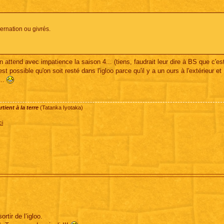
bernation ou givrés.
 attend avec impatience la saison 4... (tiens, faudrait leur dire à BS que c'es
est possible qu'on soit resté dans l'igloo parce qu'il y a un ours à l'extérieur et
là…
ient à la terre
(Tatanka Iyotaka)
ci
rtir de l’igloo.