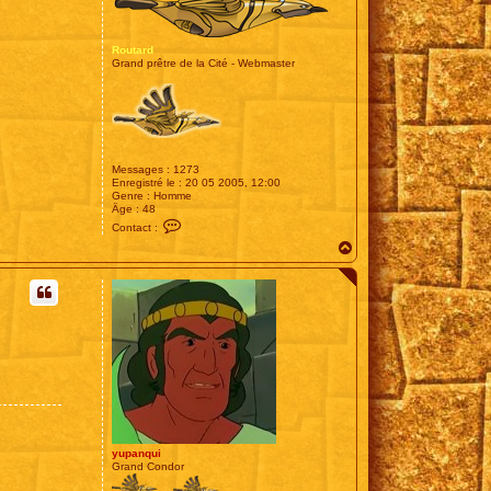
Routard
Grand prêtre de la Cité - Webmaster
Messages :
1273
Enregistré le :
20 05 2005, 12:00
Genre :
Homme
Âge :
48
C
Contact :
o
H
n
t
a
a
u
c
t
t
e
r
R
o
u
t
a
r
d
yupanqui
Grand Condor