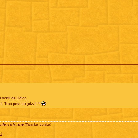
ortir de l’igloo.
. Trop peur du grizzli !!!
ient à la terre
(Tatanka Iyotaka)
ci