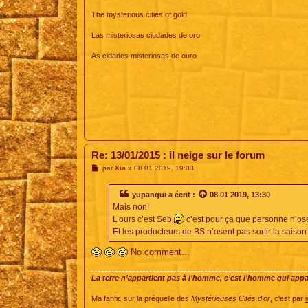
The mysterious cities of gold
Las misteriosas ciudades de oro
As cidades misteriosas de ouro
Re: 13/01/2015 : il neige sur le forum
M
par
Xia
»
08 01 2019, 19:03
e
s
s
yupanqui
a écrit :
08 01 2019, 13:30
a
Mais non!
g
e
L’ours c’est Seb
c’est pour ça que personne n’ose s
Et les producteurs de BS n’osent pas sortir la saison 4
No comment...
La terre n’appartient pas à l’homme, c’est l’homme qui appart
Ma fanfic sur la préquelle des
Mystérieuses Cités d'or
, c'est par
i