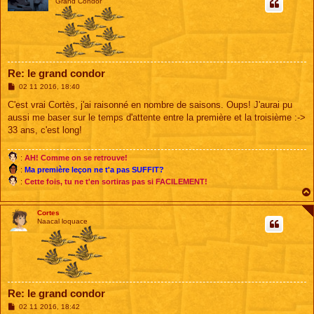
Grand Condor
Re: le grand condor
M
02 11 2016, 18:40
e
s
C'est vrai Cortès, j'ai raisonné en nombre de saisons. Oups! J'aurai pu
s
aussi me baser sur le temps d'attente entre la première et la troisième :->
a
g
33 ans, c'est long!
e
:
AH! Comme on se retrouve!
:
Ma première leçon ne t'a pas SUFFIT?
:
Cette fois, tu ne t'en sortiras pas si FACILEMENT!
Cortes
Naacal loquace
Re: le grand condor
M
02 11 2016, 18:42