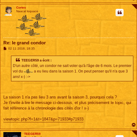
Cortes
Naacal loquace
Re: le grand condor
M
02 11 2016, 18:35
e
s
s
TEEGER59 a écrit :
a
D'un autre côté, un condor ne sait voler qu'à l'âge de 6 mois. Le premier
g
e
vol du
a eu lieu dans la saison 1. On peut penser qu'il n'a que 3
ans! x-) :->
La saison 1 n'a pas lieu 3 ans avant la saison 3, pourquoi cela ?
Je t'invite à lire le message ci-dessous, et plus précisement le topic, qui
fait référence à la chronologie des cités d'or ! x-)
viewtopic.php?f=1&t=1847&p=71933#p71933
TEEGER59