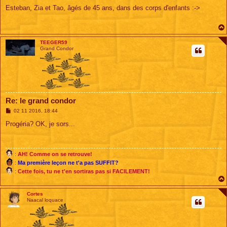
e
s
Esteban, Zia et Tao, âgés de 45 ans, dans des corps d'enfants :->
s
a
g
e
TEEGER59
Grand Condor
Re: le grand condor
M
02 11 2016, 18:44
e
s
Progéria? OK, je sors...
s
a
g
e
:
AH! Comme on se retrouve!
:
Ma première leçon ne t'a pas SUFFIT?
:
Cette fois, tu ne t'en sortiras pas si FACILEMENT!
Cortes
Naacal loquace