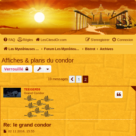
FAQ
Règles
LesCitesdOr.com
S’enregistrer
Connexion
Les Mystérieuses Cités d'Or - LesCitesdOr.com
Forum Les Mystérieuses Cités d'Or
Bistrot
Archives
Affiches & plans du condor
Verrouillé
1
2
Précédente
19 messages
TEEGER59
Grand Condor
Re: le grand condor
M
02 11 2016, 15:55
e