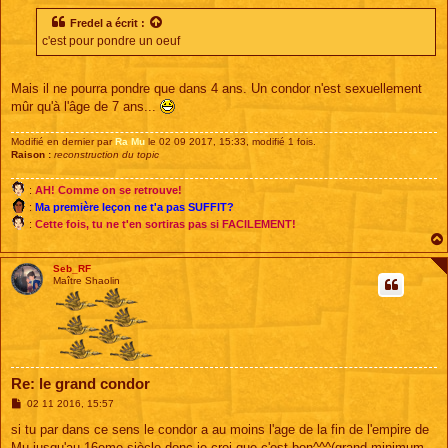
s
s
Fredel
a écrit :
a
c'est pour pondre un oeuf
g
e
Mais il ne pourra pondre que dans 4 ans. Un condor n'est sexuellement
mûr qu'à l'âge de 7 ans...
Modifié en dernier par
Ra Mu
le 02 09 2017, 15:33, modifié 1 fois.
Raison :
reconstruction du topic
:
AH! Comme on se retrouve!
:
Ma première leçon ne t'a pas SUFFIT?
:
Cette fois, tu ne t'en sortiras pas si FACILEMENT!
Seb_RF
Maître Shaolin
Re: le grand condor
M
02 11 2016, 15:57
e
s
si tu par dans ce sens le condor a au moins l'age de la fin de l'empire de
s
Mu jusqu'au 16eme siècle donc je croi que c'est bon^^^(grand minimum