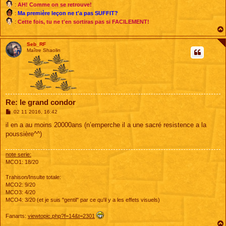
:
AH! Comme on se retrouve!
:
Ma première leçon ne t'a pas SUFFIT?
:
Cette fois, tu ne t'en sortiras pas si FACILEMENT!
Seb_RF
Maître Shaolin
Re: le grand condor
M
02 11 2016, 16:42
e
s
il en a au moins 20000ans (n’emperche il a une sacré resistence a la
s
poussière^^)
a
g
e
note serie:
MCO1: 18/20
Trahison/Insulte totale:
MCO2: 9/20
MCO3: 4/20
MCO4: 3/20 (et je suis "gentil" par ce qu'il y a les effets visuels)
Fanarts:
viewtopic.php?f=14&t=2301