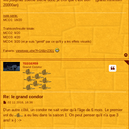
a
g
20000an)
e
note serie:
MCO1: 18/20
Trahison/Insulte totale:
MCO2: 9/20
MCO3: 4/20
MCO4: 3/20 (et je suis "gentil" par ce qu'il y a les effets visuels)
Fanarts:
viewtopic.php?f=14&t=2301
TEEGER59
Grand Condor
Re: le grand condor
M
02 11 2016, 16:36
e
s
D'un autre côté, un condor ne sait voler qu'à l'âge de 6 mois. Le premier
s
vol du
a eu lieu dans la saison 1. On peut penser qu'il n'a que 3
a
g
ans! x-) :->
e