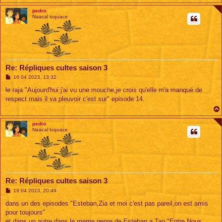
pedro
Naacal loquace
Re: Répliques cultes saison 3
M
16 04 2023, 13:32
e
s
le raja "Aujourd'hui j'ai vu une mouche,je crois qu'elle m'a manqué de
s
respect mais il va pleuvoir c'est sur" episode 14.
a
g
e
pedro
Naacal loquace
Re: Répliques cultes saison 3
M
19 04 2023, 20:49
e
s
dans un des episodes "Esteban,Zia et moi c'est pas pareil,on est amis
s
pour toujours"
a
g
et dans un autre dans le meme genre de Esteban a Tao "Entre Nous