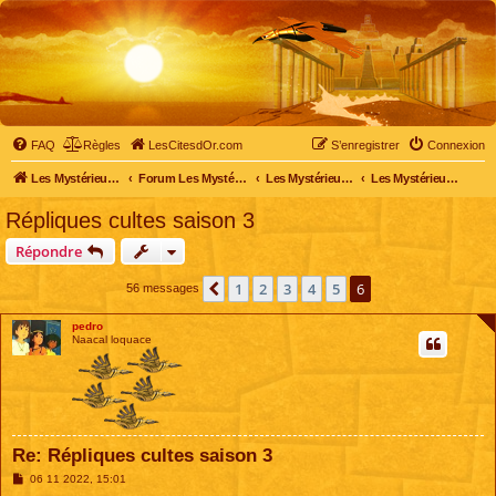
FAQ
Règles
LesCitesdOr.com
S’enregistrer
Connexion
Les Mystérieuses Cités d'Or - LesCitesdOr.com
Forum Les Mystérieuses Cités d'Or
Les Mystérieuses Cités d'Or
Les Mystérieuses Cités d'Or : saison 3 (2016)
Répliques cultes saison 3
Répondre
1
2
3
4
5
6
Précédente
56 messages
pedro
Naacal loquace
Re: Répliques cultes saison 3
M
06 11 2022, 15:01
e