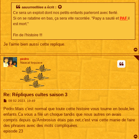
s
s
aauurreelliiee
a écrit :
a
Ce sera un exploit dont nos petits-enfants parleront avec fierté.
g
e
Si on se ratatine en bas, ça sera vite racontée. "Papy a sauté et
PAF
il
est mort."
Fin de l'histoire !!!
Je l'aime bien aussi cette replique.
pedro
Naacal loquace
Re: Répliques cultes saison 3
M
08 02 2023, 19:49
e
s
Pedro:Mais c'est normal que toute cette histoire vous tourne en boule,les
s
enfants.Ca vous a filé un choque tandis que nous autres on avais
a
g
compris depuis qu'Ambrosius étais pas net,c'est vrai cette manie de faire
e
des phrases avec des mots compliquées.
episode 23