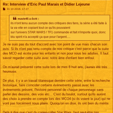
Re: Interview d'Eric Paul Marais et Didier Lejeune
M
31 10 2016, 17:27
e
s
s
mavie45 a écrit :
a
ils n'ont tenu aucun compte des critiques des fans, la série a été faite à
g
e
la va-vite en copiant tout ce qu'ils pouvaient
sur l'univers STAR WARS ! TF1 commande et fait n'importe quoi, donc
blu spirit n'a accepté ça que pour l'argent.....
Je ne suis pas du tout d'accord avec ton point de vue mais chacun son
avis. Si ils n'ont pas tenu compte de nos critique c'est parce que la suite
des MCO est écrite pour les enfants et non pour nous les adultes. Il faut
savoir regarder cette suite avec notre âme d'enfant bien enfoui.
On m'aurait présenté cette suite lors de mes 8 huit ans, j'aurais été très
heureuse.
De plus, il y a un travail titanesque derrière cette série, entre la recherche
historique, faire coïncider certains évènements passé avec les
évènements présent, l'histoire personnel de chaque personnage sans
parler des dessins, des voix etc... C'est du boulot, surtout qu'ils auront
des choix à prendre en compte lors des MCO4 (si ils voient le jour) qui ne
vont pas forcément nous plaire. Quoiqu'on en dise, ils ont bien du mérite.
Delà à dire que c'est du copier-coller Star Wars, faut peut-être pas