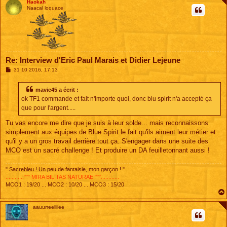
Haokah
Naacal loquace
Re: Interview d'Eric Paul Marais et Didier Lejeune
M
31 10 2016, 17:13
e
s
s
mavie45 a écrit :
a
ok TF1 commande et fait n'importe quoi, donc blu spirit n'a accepté ça
g
e
que pour l'argent.....
Tu vas encore me dire que je suis à leur solde... mais reconnaissons
simplement aux équipes de Blue Spirit le fait qu'ils aiment leur métier et
qu'il y a un gros travail derrière tout ça. S'engager dans une suite des
MCO est un sacré challenge ! Et produire un DA feuilletonnant aussi !
" Sacrebleu ! Un peu de fantaisie, mon garçon ! "
............°°° MIRA BILITAS NATURAE °°°............
MCO1 : 19/20 ... MCO2 : 10/20 ... MCO3 : 15/20
aauurreelliiee