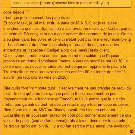
pas tout vu mais j'adore (j'aimerai bien la retrouver d'ayeur)
oops désolé ^^
c'est que je lis souvent des parents ici.
Et pour Mask, je l'ai mal écrit, je parle de M.A.S.K. et je te laisse
chercher ce que c'est (ça n'a rien à voir avec the mask :p) . Ca fait partie
de série de DA conçus surtout pour vendre des gammes de jouets. On en
a eu plein dans les 80ies et celle ci n'était ptet pas le meilleur exemple :p
... honnêtement du même jean chalopin j'aurais du mal à revoir les
entrechats et inspecteur Gadget alors que pareil j'étais client.
Objectivement même si ce n'est pas du même calibre que l'équipe
japonaise en terme d'ambiance (meme la version modifiée par les fr), je
pense que ces nouvelles cités d'or est ce qui se rapproche le plus à la
TV actuelle de ce qu'on avait dans les années 80 en terme de série "à
suivre" (en tout cas en version 2016).
Dire qu'ils font "n'importe quoi", c'est vraiment ne pas prendre de recul du
tout. De dire qu'ils ne font ça que pour la thune, surement un peu
(rayonnement de la franchise enFrance), mais je pense que le succès
n'était pas garanti du tout, et que ça retait malgré tout un coup de poker.
Rien à voir avec un SW7 ou Disney savait très bien en achetant
Lucasfilm et en poussant l'auteur de coté pour donner exactement ce que
voulait le public (cad du fan service)qu'ils allaient décrocher le pactole .
Je trouve qu'on est loin là. Il y a du fan sercice mais aussi une évolution.