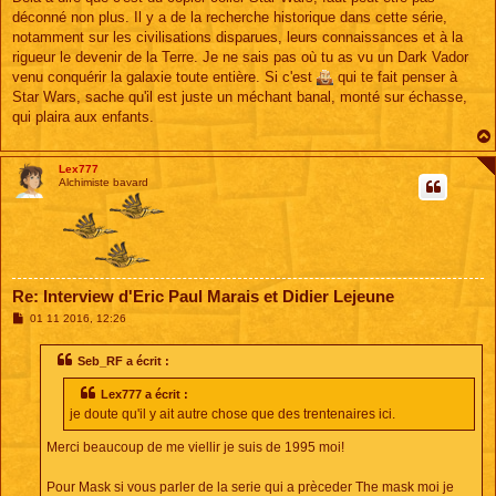
déconné non plus. Il y a de la recherche historique dans cette série,
notamment sur les civilisations disparues, leurs connaissances et à la
rigueur le devenir de la Terre. Je ne sais pas où tu as vu un Dark Vador
venu conquérir la galaxie toute entière. Si c'est
qui te fait penser à
Star Wars, sache qu'il est juste un méchant banal, monté sur échasse,
qui plaira aux enfants.
Lex777
Alchimiste bavard
Re: Interview d'Eric Paul Marais et Didier Lejeune
M
01 11 2016, 12:26
e
s
s
Seb_RF a écrit :
a
g
Lex777 a écrit :
e
je doute qu'il y ait autre chose que des trentenaires ici.
Merci beaucoup de me viellir je suis de 1995 moi!
Pour Mask si vous parler de la serie qui a prèceder The mask moi je