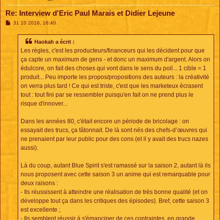
Re: Interview d'Eric Paul Marais et Didier Lejeune
M
31 10 2016, 16:40
e
s
s
Haokah a écrit :
a
Les règles, c'est les producteurs/financeurs qui les décident pour que
g
e
ça capte un maximum de gens - et donc un maximum d'argent. Alors on
édulcore, on fait des choses qui vont dans le sens du poil... 1 cible = 1
produit... Peu importe les propos/propositions des auteurs : la créativité
on verra plus tard ! Ce qui est triste, c'est que les marketeux écrasent
tout : tout fini par se ressembler puisqu'en fait on ne prend plus le
risque d'innover...
Dans les années 80, c'était encore un période de bricolage : on
essayait des trucs, ça tâtonnait. De là sont nés des chefs-d’œuvres qui
ne prenaient par leur public pour des cons (et il y avait des trucs nazes
aussi).
Là du coup, autant Blue Spirit s'est ramassé sur la saison 2, autant là ils
nous proposent avec cette saison 3 un anime qui est remarquable pour
deux raisons :
- Ils réussissent à atteindre une réalisation de très bonne qualité (et on
développe tout ça dans les critiques des épisodes). Bref, cette saison 3
est excellente ;
- Ils semblent réussir à s'émanciper de ces contraintes, en grande