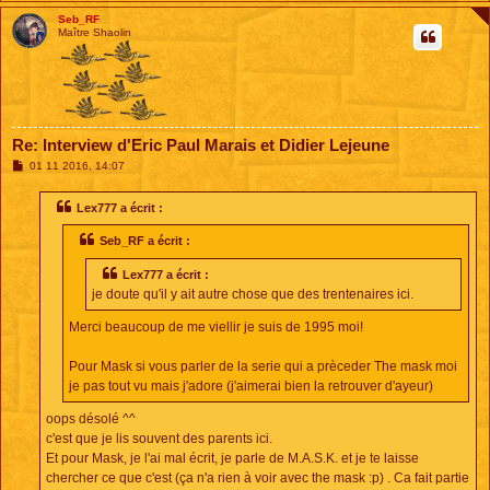
Seb_RF
Maître Shaolin
Re: Interview d'Eric Paul Marais et Didier Lejeune
M
01 11 2016, 14:07
e
s
s
Lex777 a écrit :
a
g
Seb_RF a écrit :
e
Lex777 a écrit :
je doute qu'il y ait autre chose que des trentenaires ici.
Merci beaucoup de me viellir je suis de 1995 moi!
Pour Mask si vous parler de la serie qui a prèceder The mask moi
je pas tout vu mais j'adore (j'aimerai bien la retrouver d'ayeur)
oops désolé ^^
c'est que je lis souvent des parents ici.
Et pour Mask, je l'ai mal écrit, je parle de M.A.S.K. et je te laisse
chercher ce que c'est (ça n'a rien à voir avec the mask :p) . Ca fait partie