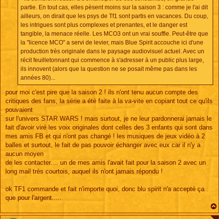
partie. En tout cas, elles pèsent moins sur la saison 3 : comme je l'ai dit
ailleurs, on dirait que les psys de Tf1 sont partis en vacances. Du coup,
les intrigues sont plus complexes et prenantes, et le danger est
tangible, la menace réelle. Les MCO3 ont un vrai souffle. Peut-être que
la "licence MCO" a servi de levier, mais Blue Spirit accouche ici d'une
production très originale dans le paysage audiovisuel actuel. Avec un
récit feuilletonnant qui commence à s'adresser à un public plus large,
ils innovent (alors que la question ne se posait même pas dans les
années 80)...
pour moi c'est pire que la saison 2 ! ils n'ont tenu aucun compte des
critiques des fans, la série a été faite à la va-vite en copiant tout ce qu'ils
pouvaient
sur l'univers STAR WARS ! mais surtout, je ne leur pardonnerai jamais le
fait d'avoir viré les voix originales dont celles des 3 enfants qui sont dans
mes amis FB et qui n'ont pas changé ! les musiques de jeux vidéo à 2
balles et surtout, le fait de pas pouvoir échanger avec eux car il n'y a
aucun moyen
de les contacter.... un de mes amis l'avait fait pour la saison 2 avec un
long mail très courtois, auquel ils n'ont jamais répondu !
ok TF1 commande et fait n'importe quoi, donc blu spirit n'a accepté ça
que pour l'argent.....