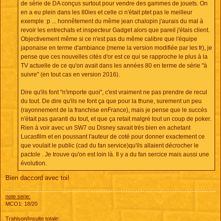
de série de DA conçus surtout pour vendre des gammes de jouets. On
en a eu plein dans les 80ies et celle ci n'était ptet pas le meilleur
exemple :p ... honnêtement du même jean chalopin j'aurais du mal à
revoir les entrechats et inspecteur Gadget alors que pareil j'étais client.
Objectivement même si ce n'est pas du même calibre que l'équipe
japonaise en terme d'ambiance (meme la version modifiée par les fr), je
pense que ces nouvelles cités d'or est ce qui se rapproche le plus à la
TV actuelle de ce qu'on avait dans les années 80 en terme de série "à
suivre" (en tout cas en version 2016).
Dire qu'ils font "n'importe quoi", c'est vraiment ne pas prendre de recul
du tout. De dire qu'ils ne font ça que pour la thune, surement un peu
(rayonnement de la franchise enFrance), mais je pense que le succès
n'était pas garanti du tout, et que ça retait malgré tout un coup de poker.
Rien à voir avec un SW7 ou Disney savait très bien en achetant
Lucasfilm et en poussant l'auteur de coté pour donner exactement ce
que voulait le public (cad du fan service)qu'ils allaient décrocher le
pactole . Je trouve qu'on est loin là. Il y a du fan sercice mais aussi une
évolution.
Bien daccord avec toi!
note serie:
MCO1: 18/20
Trahison/Insulte totale: