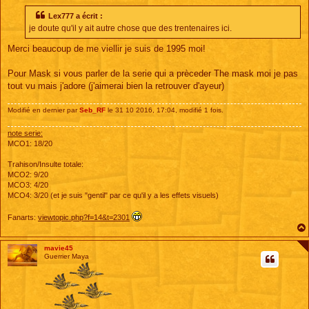
s
s
Lex777 a écrit :
a
je doute qu'il y ait autre chose que des trentenaires ici.
g
e
Merci beaucoup de me viellir je suis de 1995 moi!
Pour Mask si vous parler de la serie qui a prèceder The mask moi je pas
tout vu mais j'adore (j'aimerai bien la retrouver d'ayeur)
Modifié en dernier par
Seb_RF
le 31 10 2016, 17:04, modifié 1 fois.
note serie:
MCO1: 18/20
Trahison/Insulte totale:
MCO2: 9/20
MCO3: 4/20
MCO4: 3/20 (et je suis "gentil" par ce qu'il y a les effets visuels)
Fanarts:
viewtopic.php?f=14&t=2301
mavie45
Guerrier Maya