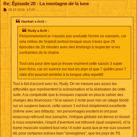
Re: Épisode 20 : La montagne de la lune
M
26 10 2016, 17:27
e
s
s
Haokah a écrit :
a
g
Rudy a écrit :
e
Personnelement je n'aurais pas souhaité l'ecrire ce scenario, car
cela relève de l'exploit surtout lorsque vous n'avez que 26
épisodes de 20 minutes avec des timmings à respecter et les
contraintes de la chaine.
Tout cela pour dire que je trouve vraiment cette saison 3 super
bien fichu, car on avance sur tout les plan et que 7 quêtes pour 7
cités d'or pourrait sembler à la longue ultra repetitif.
Tout à fait d'accord avec toi, Rudy. On ne mesure pas assez les
difficultés que représentent la scénarisation et la réalisation de cette
suite. A la complexité que tu évoques s'ajoute en plus le cahier des
charges des financeurs ! Si la saison 2 reste pour moi un ratage fondé
sur un suspens bancal, cette saison 3 est tout simplement excellente
(même avec ses défauts) : les personnages existent et ont pour
beaucoup retrouvé leur panache, l'intrigue globale est dense et réussit
à nous surprendre, l'esprit d'aventure est retrouvé (quel suspens!), et la
trame musicale soutient tout cela ! A noter aussi que je me suis souvent
dit, pour certaines scènes bien "anxiogènes", que les psys de Tf1