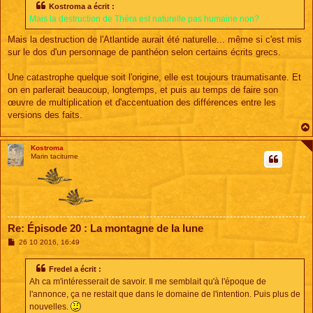
Kostroma a écrit :
Mais la destruction de Théra est naturelle pas humaine non?
Mais la destruction de l'Atlantide aurait été naturelle... même si c'est mis
sur le dos d'un personnage de panthéon selon certains écrits grecs.
Une catastrophe quelque soit l'origine, elle est toujours traumatisante. Et
on en parlerait beaucoup, longtemps, et puis au temps de faire son
œuvre de multiplication et d'accentuation des différences entre les
versions des faits.
Kostroma
Marin taciturne
Re: Épisode 20 : La montagne de la lune
M
26 10 2016, 16:49
e
s
s
Fredel a écrit :
a
Ah ca m'intéresserait de savoir. Il me semblait qu'à l'époque de
g
e
l'annonce, ça ne restait que dans le domaine de l'intention. Puis plus de
nouvelles.