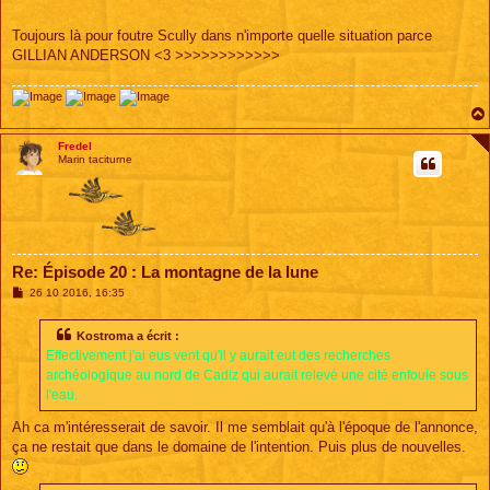
Toujours là pour foutre Scully dans n'importe quelle situation parce
GILLIAN ANDERSON <3 >>>>>>>>>>>>
Fredel
Marin taciturne
Re: Épisode 20 : La montagne de la lune
M
26 10 2016, 16:35
e
s
s
Kostroma a écrit :
a
Effectivement j'ai eus vent qu'il y aurait eut des recherches
g
e
archéologique au nord de Cadiz qui aurait relevé une cité enfouie sous
l'eau.
Ah ca m'intéresserait de savoir. Il me semblait qu'à l'époque de l'annonce,
ça ne restait que dans le domaine de l'intention. Puis plus de nouvelles.