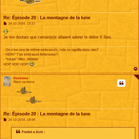
Re: Épisode 20 : La montagne de la lune
M
26 10 2016, 15:21
e
s
s
Je me doutais que certain(e)s allaient adorer le délire X files.
a
g
e
- On s'est tout de même embrassés, cela ne signifie donc rien?
- HEIN? T'as embrassé Ambrosius?
- *soupir* Allez, déblaie!
HOP HOP HOP!
Kostroma
Marin taciturne
Re: Épisode 20 : La montagne de la lune
M
26 10 2016, 16:06
e
s
s
Fredel a écrit :
a
g