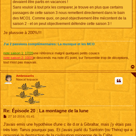
devaient être partis en vacances !
Sans vouloir à tout prix les comparer, je trouve en plus que certains
passages de cette saison 3 nous remettent directement dans le bain
des MCO1. Comme quoi, on peut objectivement être mécontent de la
saison 2 - et on peut objectivement défendre cette saison 3 !
Je plussoie à 200%!!!
J'ai 2 passions complémentaires: La musique et les MCO
note saison 1: 17/20
une référence malgré quelques petits couacs
note saison 2: 10/20
je descends ma note d'1 point, sur l'ensemble trop de déceptions,
tout n'est pas mauvais.
Ambrozarès
Naacal loquace
Re: Épisode 20 : La montagne de la lune
M
27 10 2016, 01:41
e
s
J'avais emis une hypothèse d'une c ite d.or à Gibraltar, mais j'y étais pas
s
très loin. Tarsis pourquoi pas. Et j'avais parlé du Santorin (ou Théra) qui a
a
g
provoqué la destruction de la civilisation minoenne de la Crête.