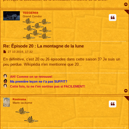
e
TEEGER59
Grand Condor
Re: Épisode 20 : La montagne de la lune
M
27 10 2016, 17:32
e
s
En définitive, c'est 20 ou 26 épisodes dans cette saison 3? Je suis un
s
peu perdue. Wikipédia n'en mentionne que 20...
a
g
e
:
AH! Comme on se retrouve!
:
Ma première leçon ne t'a pas SUFFIT?
:
Cette fois, tu ne t'en sortiras pas si FACILEMENT!
Kostroma
Marin taciturne