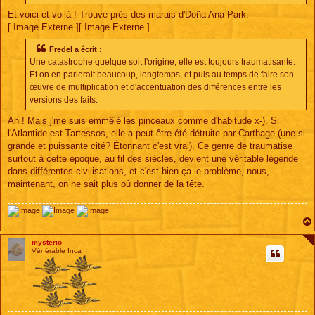
Et voici et voilà ! Trouvé près des marais d'Doña Ana Park.
[ Image Externe ]
[ Image Externe ]
Fredel a écrit :
Une catastrophe quelque soit l'origine, elle est toujours traumatisante.
Et on en parlerait beaucoup, longtemps, et puis au temps de faire son
œuvre de multiplication et d'accentuation des différences entre les
versions des faits.
Ah ! Mais j'me suis emmêlé les pinceaux comme d'habitude x-). Si
l'Atlantide est Tartessos, elle a peut-être été détruite par Carthage (une si
grande et puissante cité? Étonnant c'est vrai). Ce genre de traumatise
surtout à cette époque, au fil des siècles, devient une véritable légende
dans différentes civilisations, et c'est bien ça le problème, nous,
maintenant, on ne sait plus où donner de la tête.
mysterio
Vénérable Inca