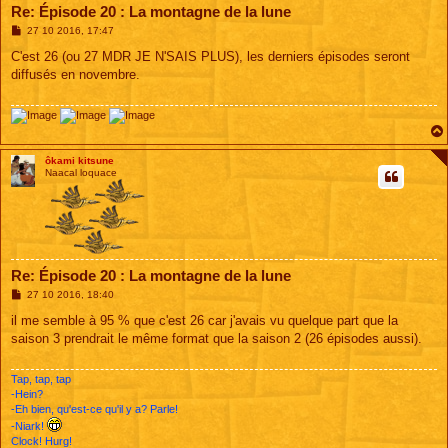
Re: Épisode 20 : La montagne de la lune
M
27 10 2016, 17:47
e
s
C'est 26 (ou 27 MDR JE N'SAIS PLUS), les derniers épisodes seront
s
diffusés en novembre.
a
g
e
ôkami kitsune
Naacal loquace
Re: Épisode 20 : La montagne de la lune
M
27 10 2016, 18:40
e
s
il me semble à 95 % que c'est 26 car j'avais vu quelque part que la
s
saison 3 prendrait le même format que la saison 2 (26 épisodes aussi).
a
g
e
Tap, tap, tap
-Hein?
-Eh bien, qu'est-ce qu'il y a? Parle!
-Niark!
Clock! Hurg!