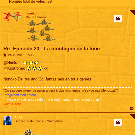
Nombre total de votes :
29
nonoko
Maître Shaolin
Re: Épisode 20 : La montagne de la lune
M
26 10 2016, 15:19
e
s
@Haokah:
s
@Kostroma:
x-)
a
g
e
Nonoko Délires and Co, fantasmes en tous genres..
"On savoure mieux ce qu'on a désiré plus longtemps, n'est-ce pas Mendoza?"
Unagikami mon amour
"It was a skyfall, and a rebirth, a bloody honeymoon, for both of us"
Yokai Circus
Ra Mu
Gardienne du temple - Modératrice