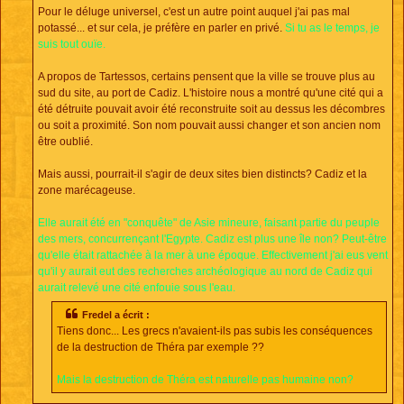
e
Pour le déluge universel, c'est un autre point auquel j'ai pas mal
potassé... et sur cela, je préfère en parler en privé.
Si tu as le temps, je
suis tout ouïe.
A propos de Tartessos, certains pensent que la ville se trouve plus au
sud du site, au port de Cadiz. L'histoire nous a montré qu'une cité qui a
été détruite pouvait avoir été reconstruite soit au dessus les décombres
ou soit a proximité. Son nom pouvait aussi changer et son ancien nom
être oublié.
Mais aussi, pourrait-il s'agir de deux sites bien distincts? Cadiz et la
zone marécageuse.
Elle aurait été en "conquête" de Asie mineure, faisant partie du peuple
des mers, concurrençant l'Egypte. Cadiz est plus une île non? Peut-être
qu'elle était rattachée à la mer à une époque. Effectivement j'ai eus vent
qu'il y aurait eut des recherches archéologique au nord de Cadiz qui
aurait relevé une cité enfouie sous l'eau.
Fredel a écrit :
Tiens donc... Les grecs n'avaient-ils pas subis les conséquences
de la destruction de Théra par exemple ??
Mais la destruction de Théra est naturelle pas humaine non?