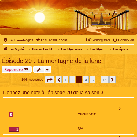
FAQ
Règles
LesCitesdOr.com
S’enregistrer
Connexion
Les Mystérieuses Cités d'Or - LesCitesdOr.com
Forum Les Mystérieuses Cités d'Or
Les Mystérieuses Cités d'Or
Les Mystérieuses Cités d'Or : saison 3 (2016)
Les épisodes de la saison 3
Épisode 20 : La montagne de la lune
Répondre
Page
3
sur
11
1
2
3
4
5
11
Précédente
Suivante
104 messages
…
Donnez une note à l'épisode 20 de la saison 3
0
Aucun vote
0
1
3%
1