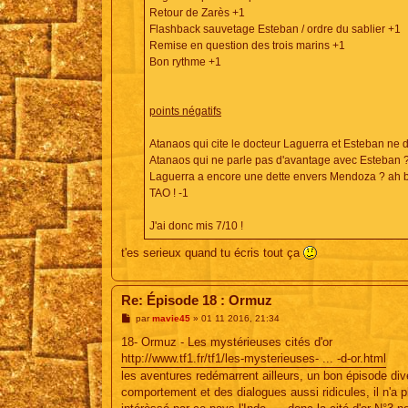
Retour de Zarès +1
Flashback sauvetage Esteban / ordre du sablier +1
Remise en question des trois marins +1
Bon rythme +1
points négatifs
Atanaos qui cite le docteur Laguerra et Esteban ne di
Atanaos qui ne parle pas d'avantage avec Esteban ?
Laguerra a encore une dette envers Mendoza ? ah b
TAO ! -1
J'ai donc mis 7/10 !
t'es serieux quand tu écris tout ça
Re: Épisode 18 : Ormuz
M
par
mavie45
»
01 11 2016, 21:34
e
s
18- Ormuz - Les mystérieuses cités d'or
s
http://www.tf1.fr/tf1/les-mysterieuses- ... -d-or.html
a
g
les aventures redémarrent ailleurs, un bon épisode d
e
comportement et des dialogues aussi ridicules, il n'a 