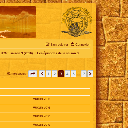
S’enregistrer
Connexion
d'Or : saison 3 (2016)
Les épisodes de la saison 3
Page
3
sur
7
1
2
3
4
5
7
Précédente
Suivante
61 messages
…
Aucun vote
Aucun vote
Aucun vote
Aucun vote