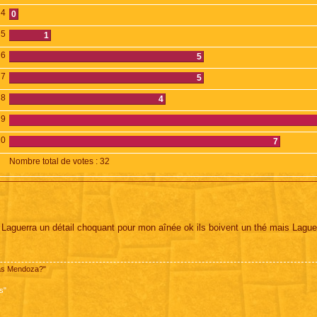
4
0
5
1
6
5
7
5
8
4
9
10
7
Nombre total de votes :
32
Laguerra un détail choquant pour mon aînée ok ils boivent un thé mais Lague
pas Mendoza?"
s"