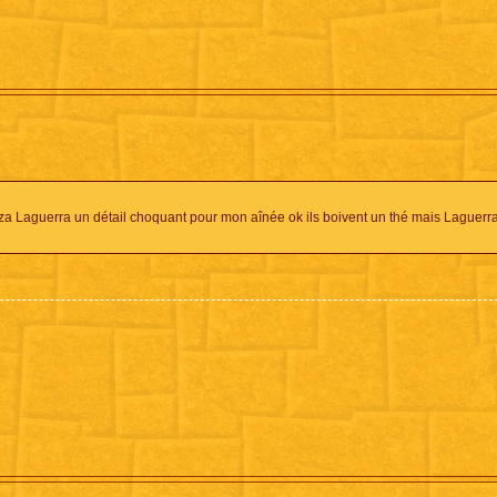
za Laguerra un détail choquant pour mon aînée ok ils boivent un thé mais Laguerra