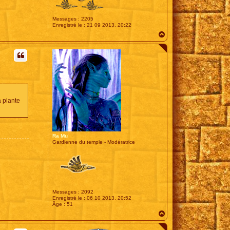
Messages :
2205
Enregistré le :
21 09 2013, 20:22
H
a
u
t
 plante
Ra Mu
Gardienne du temple - Modératrice
Messages :
2092
Enregistré le :
06 10 2013, 20:52
Âge :
51
H
a
u