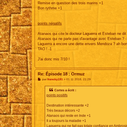
Remise en question des trois marins +1
Bon rythme +1
points négatifs
Atanaos qui cite le docteur Laguerra et Esteban ne dit 
Atanaos qui ne parle pas d'avantage avec Esteban ? -
Laguerra a encore une dette envers Mendoza ? ah bon
TAO ! -1
J'ai donc mis 7/10 !
Re: Épisode 18 : Ormuz
M
par
francky191
»
01 11 2016, 21:29
e
s
s
Cortes a écrit :
a
points positifs
g
e
Destination intéressante +2
Très beaux décors +2
Atanaos qui reste en Inde +1
Il a toujours la maladie +1
Laguerra qui ne fait pas totale confiance en Ambros