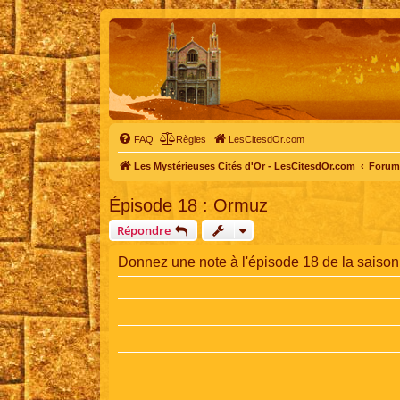
FAQ
Règles
LesCitesdOr.com
Les Mystérieuses Cités d'Or - LesCitesdOr.com
Forum 
Épisode 18 : Ormuz
Répondre
Donnez une note à l'épisode 18 de la saison