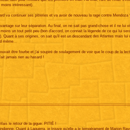
u moins intéressant).
ard va continuer ses pitreries et va avoir de nouveau la rage contre Mendoza 
vantage sur leur séparation. Au final, on ne sait pas grand-chose et il ne lui v
oins un tout petit peu (bon d'accord, on connait la légende de ce qui lui sera
.). Quant à ses origines, on sait qu'il est un descendant des Atlantes mais lui q
and même...
uvait être fourbe et j'ai soupiré de soulagement de voir que le coup de la lec
fait jamais rien au hasard !
ais le retour de la gigue: PITIÉ !
l'indienne. Quant à Laguerra, je trouve qu'elle a le tempérament de Marion R