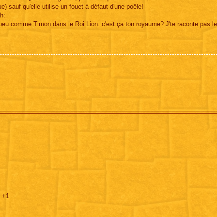
) sauf qu'elle utilise un fouet à défaut d'une poêle!
h:
n peu comme Timon dans le Roi Lion: c'est ça ton royaume? J'te raconte pas l
s +1