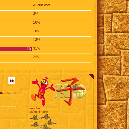
Aucun vote
3%
16%
16%
13%
31%
10
22%
rra plante
nonoko
Maître Shaolin