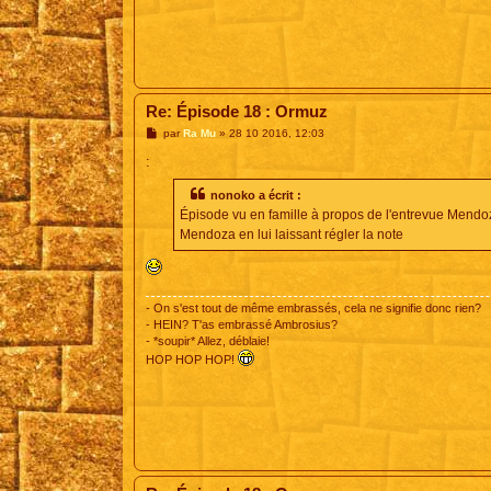
Re: Épisode 18 : Ormuz
M
par
Ra Mu
»
28 10 2016, 12:03
e
s
:
s
a
nonoko a écrit :
g
e
Épisode vu en famille à propos de l'entrevue Mendo
Mendoza en lui laissant régler la note
- On s'est tout de même embrassés, cela ne signifie donc rien?
- HEIN? T'as embrassé Ambrosius?
- *soupir* Allez, déblaie!
HOP HOP HOP!