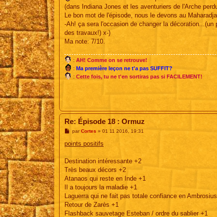
g
(dans Indiana Jones et les aventuriers de l'Arche perdue
e
Le bon mot de l'épisode, nous le devons au Maharadja
-Ah! ça sera l'occasion de changer la décoration...(u
des travaux!) x-)
Ma note: 7/10.
:
AH! Comme on se retrouve!
:
Ma première leçon ne t'a pas SUFFIT?
:
Cette fois, tu ne t'en sortiras pas si FACILEMENT!
Re: Épisode 18 : Ormuz
M
par
Cortes
»
01 11 2016, 19:31
e
s
points positifs
s
a
g
Destination intéressante +2
e
Très beaux décors +2
Atanaos qui reste en Inde +1
Il a toujours la maladie +1
Laguerra qui ne fait pas totale confiance en Ambrosiu
Retour de Zarès +1
Flashback sauvetage Esteban / ordre du sablier +1