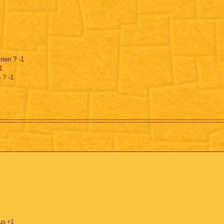
rien ? -1
1
 ? -1
ius +1