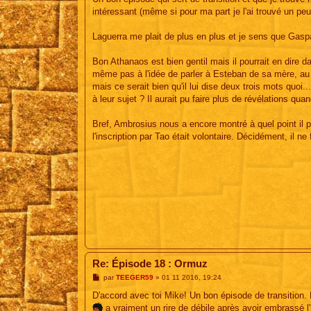
s
intéressant (même si pour ma part je l'ai trouvé un pe
a
g
e
Laguerra me plait de plus en plus et je sens que Gasp
Bon Athanaos est bien gentil mais il pourrait en dire da
même pas à l'idée de parler à Esteban de sa mère, au m
mais ce serait bien qu'il lui dise deux trois mots quoi..
à leur sujet ? Il aurait pu faire plus de révélations qu
Bref, Ambrosius nous a encore montré à quel point il po
l'inscription par Tao était volontaire. Décidément, il ne 
Re: Épisode 18 : Ormuz
M
par
TEEGER59
»
01 11 2016, 19:24
e
s
D'accord avec toi Mike! Un bon épisode de transition. M
s
a vraiment un rire de débile après avoir embrassé 
a