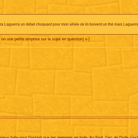
za Laguerra un détail choquant pour mon aînée ok ils boivent un thé mais Laguerra
on une petite emprise sur le sujet en question) x-)
eux faite pour l'instant que les premiers en Inde. Au final, l'arc de l'Inde s'es