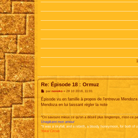
Re: Épisode 18 : Ormuz
M
par
nonoko
»
28 10 2016, 11:01
e
s
Épisode vu en famille à propos de l'entrevue Mendoza 
s
Mendoza en lui laissant régler la note
a
g
e
"On savoure mieux ce qu'on a désiré plus longtemps, n'est-ce 
Unagikami mon amour
"It was a skyfall, and a rebirth, a bloody honeymoon, for both of u
Yokai Circus