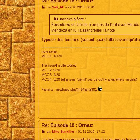
Re: Épisode 18 : Ormuz
M
par
Seb_RF
»
29 10 2016, 00:01
e
s
s
nonoko a écrit :
a
Épisode vu en famille à propos de l'entrevue Mendo
g
e
Mendoza en lui laissant régler la note
Typique des femmes (surtout quand elle savent qu'elle 
note serie:
MCO1: 18/20
Trahison/Insulte totale:
MCO2: 9/20
MCO3: 4/20
MCO4: 3/20 (et je suis "gentil" par ce qu'il y a les effets visuels)
Fanarts:
viewtopic.php?f=14&t=2301
Re: Épisode 18 : Ormuz
M
par
Mike Starkiller
»
01 11 2016, 17:22
e
s
Un bon épisode qui sert de transition et que je trouve mi