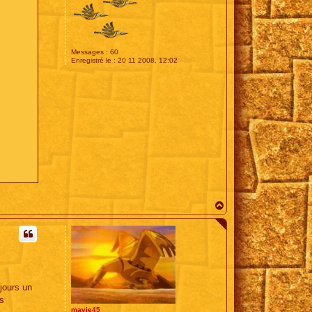
Messages :
60
Enregistré le :
20 11 2008, 12:02
H
a
u
t
jours un
as
mavie45