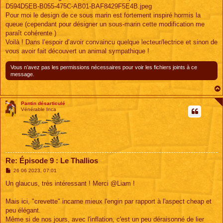
D594D5EB-B055-475C-AB01-BAF8429F5E4B.jpeg
Pour moi le design de ce sous marin est fortement inspiré hormis la
queue (cependant pour désigner un sous-marin cette modification me
paraît cohérente )
Voilà ! Dans l’espoir d’avoir convaincu quelque lecteur/lectrice et sinon de
vous avoir fait découvert un animal sympathique !
Vous n’avez pas les permissions nécessaires pour voir les fichiers joints à ce
message.
Pantin désarticulé
Vénérable Inca
Re: Épisode 9 : Le Thallios
M
26 06 2023, 07:01
e
s
Un glaucus, très intéressant ! Merci @Liam !
s
a
g
Mais ici, "crevette" incarne mieux l'engin par rapport à l'aspect cheap et
e
peu élégant.
Même si de nos jours, avec l'inflation, c'est un peu déraisonné de lier