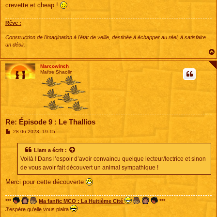
crevette et cheap !
Rêve :
Construction de l'imagination à l'état de veille, destinée à échapper au réel, à satisfaire
un désir.
Marcowinch
Maître Shaolin
Re: Épisode 9 : Le Thallios
M
28 06 2023, 19:15
e
s
s
Liam
a écrit :
a
Voilà ! Dans l’espoir d’avoir convaincu quelque lecteur/lectrice et sinon
g
e
de vous avoir fait découvert un animal sympathique !
Merci pour cette découverte
***
Ma fanfic MCO : La Huitième Cité
***
J'espère qu'elle vous plaira