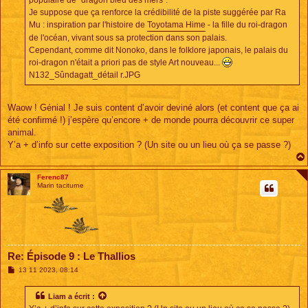
Je suppose que ça renforce la crédibilité de la piste suggérée par Ra
Mu : inspiration par l'histoire de
Toyotama Hime
- la fille du roi-dragon
de l'océan, vivant sous sa protection dans son palais.
Cependant, comme dit Nonoko, dans le folklore japonais, le palais du
roi-dragon n'était a priori pas de style Art nouveau...
N132_Sûndagatt_détail r.JPG
Waow ! Génial ! Je suis content d’avoir deviné alors (et content que ça ai
été confirmé !) j’espère qu’encore + de monde pourra découvrir ce super
animal.
Y’a + d’info sur cette exposition ? (Un site ou un lieu où ça se passe ?)
Ferenc87
Marin taciturne
Re: Épisode 9 : Le Thallios
M
13 11 2023, 08:14
e
s
s
Liam
a écrit :
a