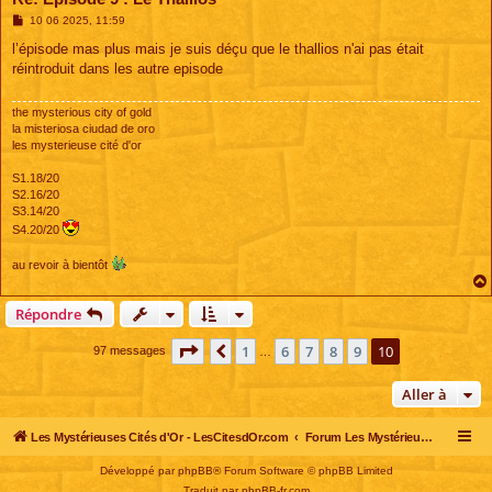
M
10 06 2025, 11:59
e
s
l’épisode mas plus mais je suis déçu que le thallios n'ai pas était
s
réintroduit dans les autre episode
a
g
e
the mysterious city of gold
la misteriosa ciudad de oro
les mysterieuse cité d'or
S1.18/20
S2.16/20
S3.14/20
S4.20/20
au revoir à bientôt
Répondre
Page
10
sur
10
1
6
7
8
9
10
Précédente
97 messages
…
Aller à
Les Mystérieuses Cités d'Or - LesCitesdOr.com
Forum Les Mystérieuses Cités d'Or
Développé par
phpBB
® Forum Software © phpBB Limited
Traduit par
phpBB-fr.com