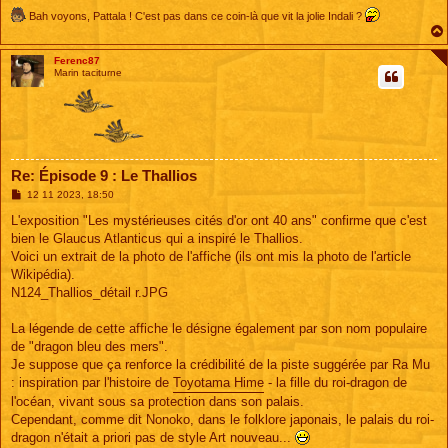
Bah voyons, Pattala ! C'est pas dans ce coin-là que vit la jolie Indali ?
Ferenc87
Marin taciturne
Re: Épisode 9 : Le Thallios
M
12 11 2023, 18:50
e
s
L'exposition "Les mystérieuses cités d'or ont 40 ans" confirme que c'est
s
bien le Glaucus Atlanticus qui a inspiré le Thallios.
a
g
Voici un extrait de la photo de l'affiche (ils ont mis la photo de l'article
e
Wikipédia).
N124_Thallios_détail r.JPG
La légende de cette affiche le désigne également par son nom populaire
de "dragon bleu des mers".
Je suppose que ça renforce la crédibilité de la piste suggérée par Ra Mu
: inspiration par l'histoire de
Toyotama Hime
- la fille du roi-dragon de
l'océan, vivant sous sa protection dans son palais.
Cependant, comme dit Nonoko, dans le folklore japonais, le palais du roi-
dragon n'était a priori pas de style Art nouveau...