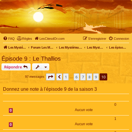
FAQ
Règles
LesCitesdOr.com
S’enregistrer
Connexion
Les Mystérieuses Cités d'Or - LesCitesdOr.com
Forum Les Mystérieuses Cités d'Or
Les Mystérieuses Cités d'Or
Les Mystérieuses Cités d'Or : saison 3 (2016)
Les épisodes de la saison 3
Épisode 9 : Le Thallios
Répondre
Page
10
sur
10
1
6
7
8
9
10
Précédente
97 messages
…
Donnez une note à l'épisode 9 de la saison 3
0
Aucun vote
0
1
Aucun vote
0