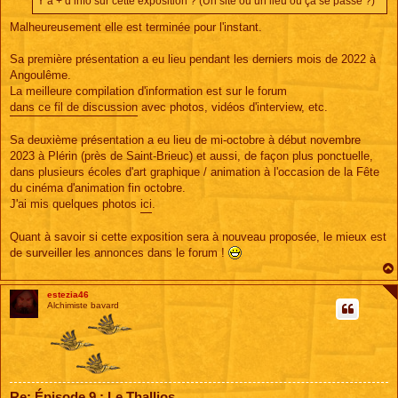
Y’a + d’info sur cette exposition ? (Un site ou un lieu où ça se passe ?)
g
e
Malheureusement elle est terminée pour l'instant.
Sa première présentation a eu lieu pendant les derniers mois de 2022 à
Angoulême.
La meilleure compilation d'information est sur le forum
dans ce fil de discussion
avec photos, vidéos d'interview, etc.
Sa deuxième présentation a eu lieu de mi-octobre à début novembre
2023 à Plérin (près de Saint-Brieuc) et aussi, de façon plus ponctuelle,
dans plusieurs écoles d'art graphique / animation à l'occasion de la Fête
du cinéma d'animation fin octobre.
J'ai mis quelques photos
ici
.
Quant à savoir si cette exposition sera à nouveau proposée, le mieux est
de surveiller les annonces dans le forum !
estezia46
Alchimiste bavard
Re: Épisode 9 : Le Thallios