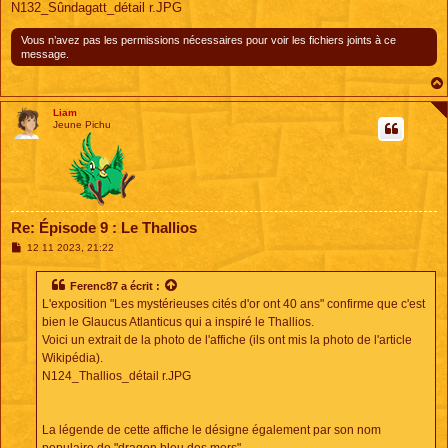
N132_Sûndagatt_détail r.JPG
Vous n’avez pas les permissions nécessaires pour voir les fichiers joints à ce
message.
Liam
Jeune Pichu
Re: Épisode 9 : Le Thallios
M
12 11 2023, 21:22
e
s
s
Ferenc87
a écrit :
a
L'exposition "Les mystérieuses cités d'or ont 40 ans" confirme que c'est
g
e
bien le Glaucus Atlanticus qui a inspiré le Thallios.
Voici un extrait de la photo de l'affiche (ils ont mis la photo de l'article
Wikipédia).
N124_Thallios_détail r.JPG
La légende de cette affiche le désigne également par son nom
populaire de "dragon bleu des mers".