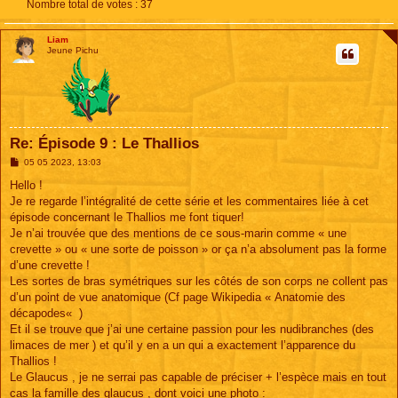
Nombre total de votes :
37
Liam
Jeune Pichu
Re: Épisode 9 : Le Thallios
M
05 05 2023, 13:03
e
s
Hello !
s
Je re regarde l’intégralité de cette série et les commentaires liée à cet
a
g
épisode concernant le Thallios me font tiquer!
e
Je n’ai trouvée que des mentions de ce sous-marin comme « une
crevette » ou « une sorte de poisson » or ça n’a absolument pas la forme
d’une crevette !
Les sortes de bras symétriques sur les côtés de son corps ne collent pas
d’un point de vue anatomique (Cf page Wikipedia « Anatomie des
décapodes« )
Et il se trouve que j’ai une certaine passion pour les nudibranches (des
limaces de mer ) et qu’il y en a un qui a exactement l’apparence du
Thallios !
Le Glaucus , je ne serrai pas capable de préciser + l’espèce mais en tout
cas la famille des glaucus , dont voici une photo :