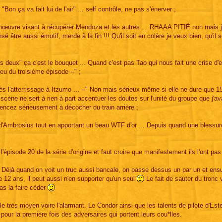
n ça va fait lui de l'air" ... self contrôle, ne pas s'énerver ;
anœuvre visant à récupérer Mendoza et les autres ... RHAAA PITIÉ non mais 
nsé être aussi émotif, merde à la fin !!! Qu'il soit en colère je veux bien, qu'il 
s deux" ça c'est le bouquet ... Quand c'est pas Tao qui nous fait une crise d'
ieu du troisième épisode --" ;
après l'atterrissage à Itzumo ... --" Non mais sérieux même si elle ne dure que 
 scène ne sert à rien à part accentuer les doutes sur l'unité du groupe que j'av
mencez sérieusement à décocher du train arrière ;
ite d'Ambrosius tout en apportant un beau WTF d'or ... Depuis quand une blessur
 l'épisode 20 de la série d'origine et faut croire que manifestement ils l'ont pas f
.. Déjà quand on voit un truc aussi bancale, on passe dessus un par un et ensu
de 12 ans, il peut aussi n'en supporter qu'un seul
Le fait de sauter du tronc 
as la faire céder
le très moyen voire l'alarmant. Le Condor ainsi que les talents de pilote d'Es
pour la première fois des adversaires qui portent leurs cou*lles.