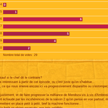
4
0
5
1
6
6
7
8
5
9
4
10
2
Nombre total de votes :
29
uf si le chef dit le contraire?
ntéressant à partir de cet épisode, ou c'est juste qu'on s'habitue...
e, ce qui nous énerve encore ici va progressivement disparaître ou s'estomper
es justement, et de faire progresser la méfiance de Mendoza vis à vis d'Ambrosi
ent échaudé par les incohérences de la saison 2 qu'on pense en voir partout, 
ettent en place petit à petit, bref la machine fonctionne...
la forêt en pleine poursuite, pas très crédible....