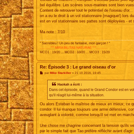
bel équilibre. Les scènes sous-marines sont bien vues 
Content de retrouver tout le potentiel de l'oiseau d'or...
on a eu le droit à un vol stationnaire (magique!) lo
est en vol stationnaire ses pattes sont déployées - et s
Ma note : 7/10
" Sacrebleu ! Un peu de fantaisie, mon garçon ! "
............°°° MIRA BILITAS NATURAE °°°............
MCO1 : 19/20 ... MCO2 : 10/20 ... MCO3 : 15/20
Re: Épisode 3 : Le grand oiseau d'or
M
par
Mike Starkiller
»
21 10 2016, 19:45
e
s
s
Haokah a écrit :
a
Dans cet épisode, quand le Grand Condor est en vol s
g
e
qu'il réagit lui-même à la situation.
Ou alors Esteban le maîtrise de mieux en mieux, ce qui
condor. Il lui manque toujours une arme défensive, comme
aveuglant à volonté, comme lorsqu'il se met en march
Une chose me chagrine concernant la tension qu'ils veul
par le simple fait que Tao préfère réfléchir avant d'ag