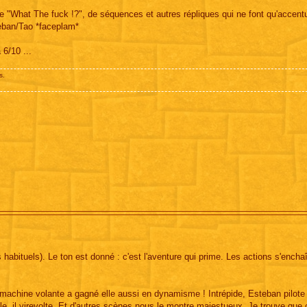
e "What The fuck !?", de séquences et autres répliques qui ne font qu'accen
steban/Tao *faceplam*
 6/10 ...
s.
habituels). Le ton est donné : c'est l'aventure qui prime. Les actions s'encha
machine volante a gagné elle aussi en dynamisme ! Intrépide, Esteban pilote
ile, il virevolte. Et d'autres scènes nous le montre majestueux. Je trouve que 