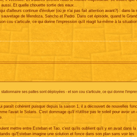
aussi. Et quelle chouette sortie des eaux...
 qui d'ailleurs continue d'évoluer (où je n'ai pas fait attention avant?) : dans la
rs du sauvetage de Mendoza, Sancho et Pedro. Dans cet épisode, quand le Gran
on cou s'articule, ce qui donne l'impression qu'il réagit lui-même à la situation
tationnaire ses pattes sont déployées - et son cou s'articule, ce qui donne l'impre
 paraît cohérent puisque depuis la saison 1, il a découvert de nouvelles fon
 l'avait le Solaris. C'est dommage qu'il n'utilise pas le soleil pour avoir un 
e.
ent mettre entre Esteban et Tao, c'est qu'ils oublient qu'il y en avait dans la
ir tandis qu'Esteban imagine une solution et fonce dans son plan sans voir les