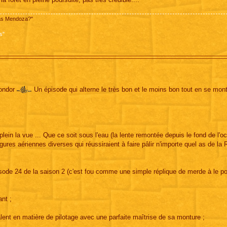
pas Mendoza?"
s"
Condor
Un épisode qui alterne le très bon et le moins bon tout en se mont
ein la vue ... Que ce soit sous l'eau (la lente remontée depuis le fond de l'o
gures aériennes diverses qui réussiraient à faire pâlir n'importe quel as de la 
épisode 24 de la saison 2 (c'est fou comme une simple réplique de merde à le p
nt ;
alent en matière de pilotage avec une parfaite maîtrise de sa monture ;