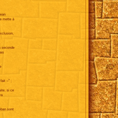
jean
se mette à
exclusion,
15 seconde
ais
e
ait --" ;
ite, si ce
va
teban sont