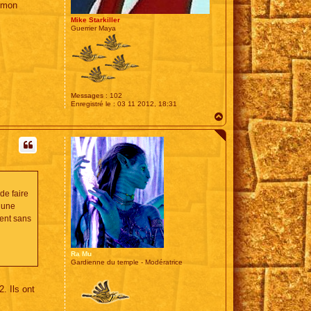
à mon
Mike Starkiller
Guerrier Maya
Messages :
102
Enregistré le :
03 11 2012, 18:31
H
a
u
t
de faire
à une
ent sans
Ra Mu
Gardienne du temple - Modératrice
. Ils ont