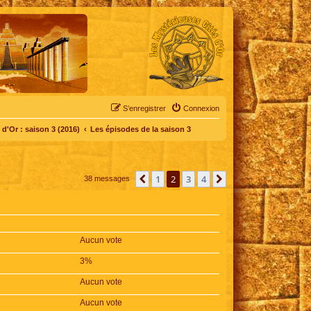
S’enregistrer
Connexion
d'Or : saison 3 (2016)
Les épisodes de la saison 3
1
2
3
4
Précédente
Suivante
38 messages
Aucun vote
3%
Aucun vote
Aucun vote