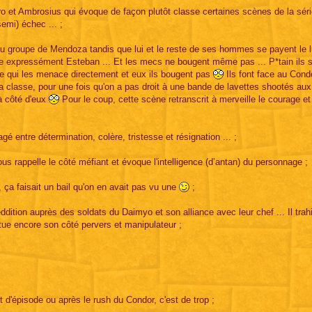
o et Ambrosius qui évoque de façon plutôt classe certaines scènes de la sér
emi) échec ... ;
 du groupe de Mendoza tandis que lui et le reste de ses hommes se payent le 
nce expressément Esteban ... Et les mecs ne bougent même pas ... P*tain ils 
e qui les menace directement et eux ils bougent pas
Ils font face au Cond
a classe, pour une fois qu'on a pas droit à une bande de lavettes shootés aux 
à côté d'eux
Pour le coup, cette scène retranscrit à merveille le courage et
é entre détermination, colère, tristesse et résignation ... ;
us rappelle le côté méfiant et évoque l'intelligence (d’antan) du personnage ;
 ça faisait un bail qu'on en avait pas vu une
;
ddition auprès des soldats du Daimyo et son alliance avec leur chef ... Il trah
ue encore son côté pervers et manipulateur ;
ut d'épisode ou après le rush du Condor, c'est de trop ;