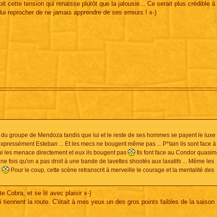
it cette tension qui renaisse plutôt que la jalousie... Ce serait plus crédible 
lui reprocher de ne jamais apprendre de ses erreurs ! x-)
e du groupe de Mendoza tandis que lui et le reste de ses hommes se payent le luxe 
expressément Esteban ... Et les mecs ne bougent même pas ... P*tain ils sont face 
i les menace directement et eux ils bougent pas
Ils font face au Condor quasim
une fois qu'on a pas droit à une bande de lavettes shootés aux laxatifs ... Même les
x
Pour le coup, cette scène retranscrit à merveille le courage et la mentalité des
 Cobra, et se lit avec plaisir x-)
 tiennent la route. C'était à mes yeux un des gros points faibles de la saison 2