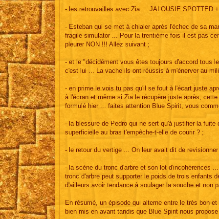
- les retrouvailles avec Zia ... JALOUSIE SPOTTED + "Bo
- Esteban qui se met à chialer après l'échec de sa m
fragile simulator ... Pour la trentième fois il est pas ce
pleurer NON !!! Allez suivant ;
- et le "décidément vous êtes toujours d'accord tous le
c'est lui ... La vache ils ont réussis à m'énerver au mil
- en prime le vois tu pas qu'il se fout à l'écart juste 
à l'écran et même si Zia le récupère juste après, cette
formulé hier ... faites attention Blue Spirit, vous com
- la blessure de Pedro qui ne sert qu'à justifier la fu
superficielle au bras t'empêche-t-elle de courir ? ;
- le retour du vertige ... On leur avait dit de revisionner
- la scène du tronc d'arbre et son lot d'incohérences .
tronc d'arbre peut supporter le poids de trois enfants 
d'ailleurs avoir tendance à soulager la souche et non p
En résumé, un épisode qui alterne entre le très bon et 
bien mis en avant tandis que Blue Spirit nous propose 