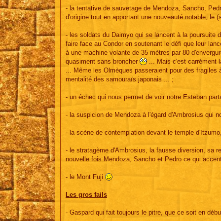
- la tentative de sauvetage de Mendoza, Sancho, Pedr
d'origine tout en apportant une nouveauté notable, le (s
- les soldats du Daimyo qui se lancent à la poursuite
faire face au Condor en soutenant le défi que leur la
à une machine volante de 35 mètres par 80 d'envergur
quasiment sans broncher
... Mais c'est carrément l
... Même les Olmèques passeraient pour des fragiles 
mentalité des samouraïs japonais ... ;
- un échec qui nous permet de voir notre Esteban partag
- la suspicion de Mendoza à l'égard d'Ambrosius qui no
- la scène de contemplation devant le temple d'Itzumo,
- le stratagème d'Ambrosius, la fausse diversion, sa re
nouvelle fois Mendoza, Sancho et Pedro ce qui accent
- le Mont Fuji
Les gros fails
- Gaspard qui fait toujours le pitre, que ce soit en déb