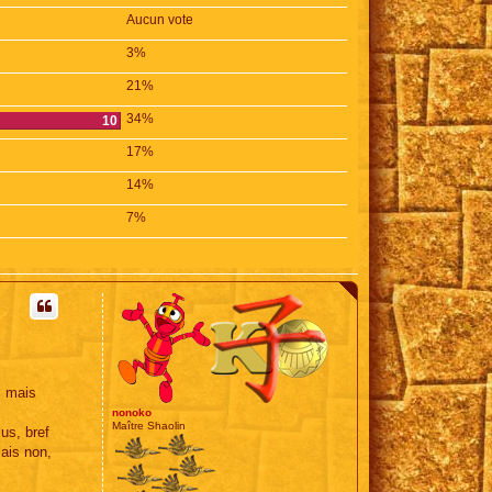
Aucun vote
3%
21%
34%
10
17%
14%
7%
, mais
nonoko
Maître Shaolin
us, bref
mais non,