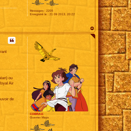
Messages :
2205
Enregistré le :
21 09 2013, 20:22
H
a
u
t
rant
céan) ou
Royal Air
ouvoir de
COBRA11
Guerrier Maya