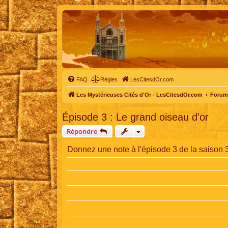
FAQ
Règles
LesCitesdOr.com
Les Mystérieuses Cités d'Or - LesCitesdOr.com
Forum 
Épisode 3 : Le grand oiseau d'or
Répondre
Donnez une note à l'épisode 3 de la saison 