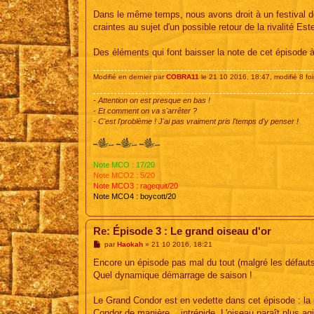
Dans le même temps, nous avons droit à un festival d
craintes au sujet d'un possible retour de la rivalité E
Des éléments qui font baisser la note de cet épisode à
Modifié en dernier par
COBRA11
le 21 10 2016, 18:47, modifié 8 foi
- Attention on est presque en bas !
- Et comment on va s'arrêter ?
- C'est l'problème ! J'ai pas vraiment pris l'temps d'y penser !
Note MCO : 17/20
Note MCO2 : 5/20
Note MCO3 : ragequit/20
Note MCO4 : boycott/20
Re: Épisode 3 : Le grand oiseau d'or
M
par
Haokah
»
21 10 2016, 18:21
e
s
Encore un épisode pas mal du tout (malgré les défauts 
s
Quel dynamique démarrage de saison !
a
g
e
Le Grand Condor est en vedette dans cet épisode : la 
Condor de manière... intrépide. L'oiseau paraît plus ag