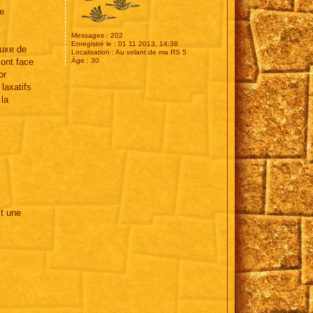
ie
Messages :
202
Enregistré le :
01 11 2013, 14:38
luxe de
Localisation :
Au volant de ma RS 5
Âge :
30
sont face
or
laxatifs
 la
it une