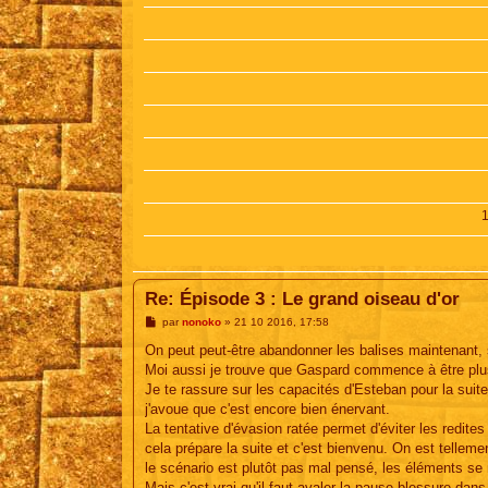
Re: Épisode 3 : Le grand oiseau d'or
M
par
nonoko
»
21 10 2016, 17:58
e
s
On peut peut-être abandonner les balises maintenant, sa
s
Moi aussi je trouve que Gaspard commence à être plus i
a
g
Je te rassure sur les capacités d'Esteban pour la suit
e
j'avoue que c'est encore bien énervant.
La tentative d'évasion ratée permet d'éviter les redit
cela prépare la suite et c'est bienvenu. On est tellem
le scénario est plutôt pas mal pensé, les éléments se m
Mais c'est vrai qu'il faut avaler la pause blessure dans 