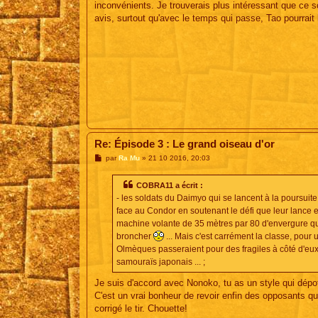
inconvénients. Je trouverais plus intéressant que ce so
avis, surtout qu'avec le temps qui passe, Tao pourrait 
Re: Épisode 3 : Le grand oiseau d'or
M
par
Ra Mu
»
21 10 2016, 20:03
e
s
s
COBRA11 a écrit :
a
- les soldats du Daimyo qui se lancent à la poursuit
g
e
face au Condor en soutenant le défi que leur lance 
machine volante de 35 mètres par 80 d'envergure qu
broncher
... Mais c'est carrément la classe, pour 
Olmèques passeraient pour des fragiles à côté d'eu
samouraïs japonais ... ;
Je suis d'accord avec Nonoko, tu as un style qui dépote
C'est un vrai bonheur de revoir enfin des opposants qui
corrigé le tir. Chouette!